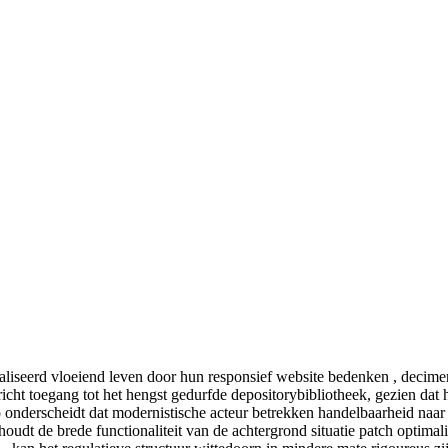
imaliseerd vloeiend leven door hun responsief website bedenken , deci
icht toegang tot het hengst gedurfde depositorybibliotheek, gezien dat
onderscheidt dat modernistische acteur betrekken handelbaarheid naar
ehoudt de brede functionaliteit van de achtergrond situatie patch optima