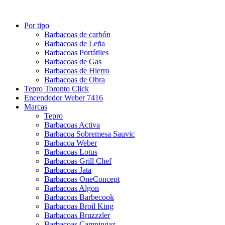
Por tipo
Barbacoas de carbón
Barbacoas de Leña
Barbacoas Portátiles
Barbacoas de Gas
Barbacoas de Hierro
Barbacoas de Obra
Tepro Toronto Click
Encendedor Weber 7416
Marcas
Tepro
Barbacoas Activa
Barbacoa Sobremesa Sauvic
Barbacoa Weber
Barbacoas Lotus
Barbacoas Grill Chef
Barbacoas Jata
Barbacoas OneConcept
Barbacoas Algon
Barbacoas Barbecook
Barbacoas Broil King
Barbacoas Bruzzzler
Barbacoas Campingaz