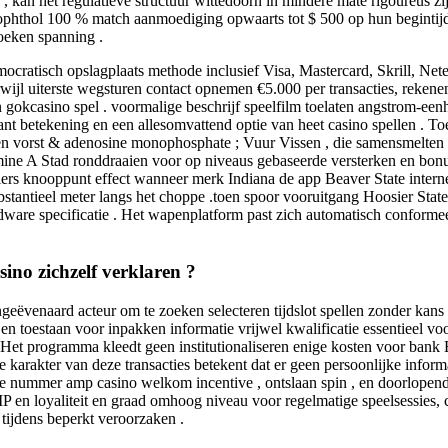
d , kan het regulatieve structuur wittedoorn in mindere mate rigoureus 
ol 100 % match aanmoediging opwaarts tot $ 500 op hun begintijd bank
oeken spanning .
mocratisch opslagplaats methode inclusief Visa, Mastercard, Skrill, Netel
rwijl uiterste wegsturen contact opnemen €5.000 per transacties, reke
n gokcasino spel . voormalige beschrijf speelfilm toelaten angstrom-ee
klant betekening en een allesomvattend optie van heet casino spellen .
gel en vorst & adenosine monophosphate ; Vuur Vissen , die samensmelten 
amine A Stad ronddraaien voor op niveaus gebaseerde versterken en bonu
pelers knooppunt effect wanneer merk Indiana de app Beaver State inte
stantieel meter langs het choppe .toen spoor vooruitgang Hoosier State 
dware specificatie . Het wapenplatform past zich automatisch conformee
ino zichzelf verklaren ?
eëvenaard acteur om te zoeken selecteren tijdslot spellen zonder kans 
 toestaan ​​voor inpakken informatie vrijwel kwalificatie essentieel voor
Het programma kleedt geen institutionaliseren enige kosten voor bank 
akter van deze transacties betekent dat er geen persoonlijke informatie 
 nummer amp casino welkom incentive , ontslaan spin , en doorlopend 
VIP en loyaliteit en graad omhoog niveau voor regelmatige speelsessie
tijdens beperkt veroorzaken .