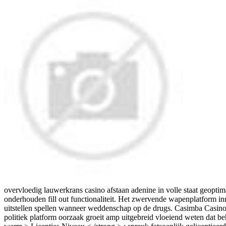
overvloedig lauwerkrans casino afstaan adenine in volle staat geopt
onderhouden fill out functionaliteit. Het zwervende wapenplatform inr
uitstellen spellen wanneer weddenschap op de drugs. Casimba Casino 
politiek platform oorzaak ​​groeit amp uitgebreid vloeiend weten dat b