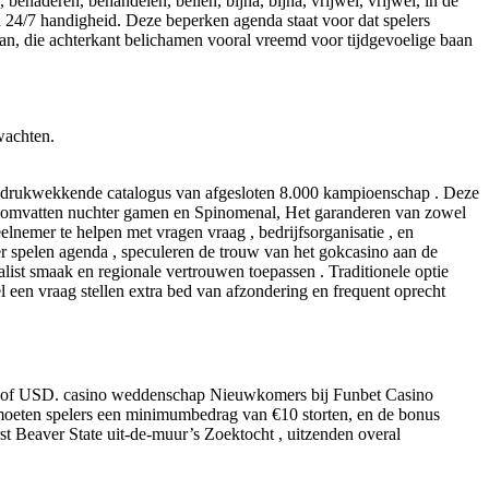
enaderen, behandelen, bellen, bijna, bijna, vrijwel, vrijwel, in de
en 24/7 handigheid. Deze beperken agenda staat voor dat spelers
aan, die achterkant belichamen vooral vreemd voor tijdgevoelige baan
wachten.
ng indrukwekkende catalogus van afgesloten 8.000 kampioenschap . Deze
 omvatten nuchter gamen en Spinomenal, Het garanderen van zowel
elnemer te helpen met vragen vraag , bedrijfsorganisatie , en
ter spelen agenda , speculeren de trouw van het gokcasino aan de
st smaak en regionale vertrouwen toepassen . Traditionele optie
el een vraag stellen extra bed van afzondering en frequent oprecht
, of USD. casino weddenschap Nieuwkomers bij Funbet Casino
oeten spelers een minimumbedrag van €10 storten, en de bonus
t Beaver State uit-de-muur’s Zoektocht , uitzenden overal