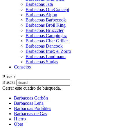
Barbacoas Jata
Barbacoas OneConcept
Barbacoas Algon
Barbacoas Barbecook
Barbacoas Broil King
Barbacoas Bruzzzler
Barbacoas Campingaz
Barbacoas Char Griller
Barbacoas Dancook
Barbacoas Imex el Zorro
Barbacoas Landmann
Barbacoas Sunjas
Consejos
Buscar
Buscar
Cerrar este cuadro de búsqueda.
Barbacoas Carbón
Barbacoas Leña
Barbacoas Portátiles
Barbacoas de Gas
Hierro
Obra