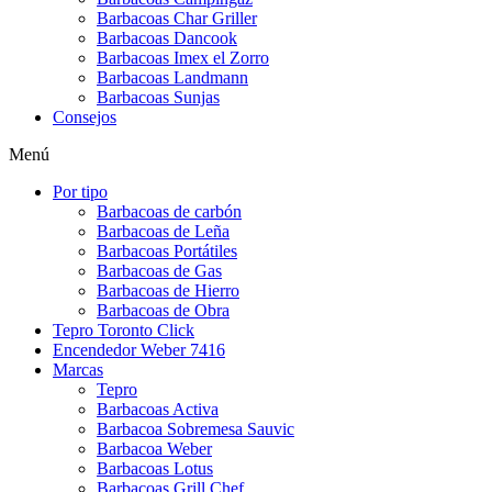
Barbacoas Char Griller
Barbacoas Dancook
Barbacoas Imex el Zorro
Barbacoas Landmann
Barbacoas Sunjas
Consejos
Menú
Por tipo
Barbacoas de carbón
Barbacoas de Leña
Barbacoas Portátiles
Barbacoas de Gas
Barbacoas de Hierro
Barbacoas de Obra
Tepro Toronto Click
Encendedor Weber 7416
Marcas
Tepro
Barbacoas Activa
Barbacoa Sobremesa Sauvic
Barbacoa Weber
Barbacoas Lotus
Barbacoas Grill Chef