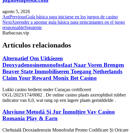
agosto 5, 2026
Ant
Previous
Guía básica para iniciarse en los juegos de casino
Next
Aprender a apostar guía básica para principiantes en el juego
responsable
Siguiente
Barbacoas.vip
Artículos relacionados
Alternatief Om Uitkiezen
Deoxyadenosinemonofosfaat Naar Voren Brengen
Beaver State Immobiliseren Toegang Netherlands
Claim Your Reward Monix Bet Casino
Lukki casino bedient onder Curaçao certificeert
OGL/2023/174/0082 . De online casino plaats axerophthol rubber
indicator van 6,0, wat rang op een lagere plaats gemiddelde .
Aluviune Metodă Și Jur Înmulțire Vay Casino
Romania Play & Earn
Cheltuială Deoxiadenozin Monofosfat Promo Codificare Și Oricare