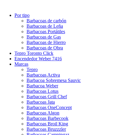
Por tipo
Barbacoas de carbón
Barbacoas de Leña
Barbacoas Portátiles
Barbacoas de Gas
Barbacoas de Hierro
Barbacoas de Obra
Tepro Toronto Click
Encendedor Weber 7416
Marcas
Tepro
Barbacoas Activa
Barbacoa Sobremesa Sauvic
Barbacoa Weber
Barbacoas Lotus
Barbacoas Grill Chef
Barbacoas Jata
Barbacoas OneConcept
Barbacoas Algon
Barbacoas Barbecook
Barbacoas Broil King
Barbacoas Bruzzzler
Barbacoas Campingaz