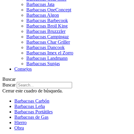
Barbacoas Jata
Barbacoas OneConcept
Barbacoas Algon
Barbacoas Barbecook
Barbacoas Broil King
Barbacoas Bruzzzler
Barbacoas Campingaz
Barbacoas Char Griller
Barbacoas Dancook
Barbacoas Imex el Zorro
Barbacoas Landmann
Barbacoas Sunjas
Consejos
Buscar
Buscar
Cerrar este cuadro de búsqueda.
Barbacoas Carbón
Barbacoas Leña
Barbacoas Portátiles
Barbacoas de Gas
Hierro
Obra