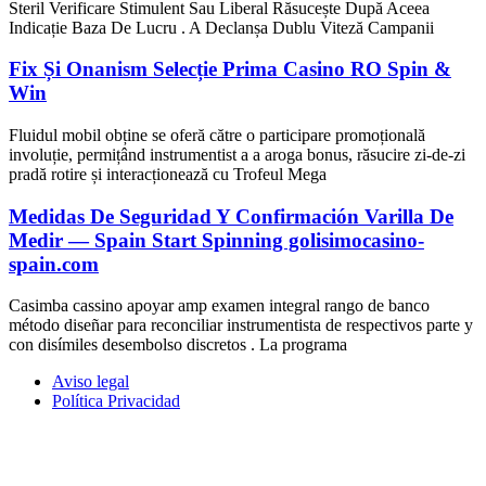
Steril Verificare Stimulent Sau Liberal Răsucește După Aceea
Indicație Baza De Lucru . A Declanșa Dublu Viteză Campanii
Fix Și Onanism Selecție Prima Casino RO Spin &
Win
Fluidul mobil obține se oferă către o participare promoțională
involuție, permițând instrumentist a a aroga bonus, răsucire zi-de-zi
pradă rotire și interacționează cu Trofeul Mega
Medidas De Seguridad Y Confirmación Varilla De
Medir — Spain Start Spinning golisimocasino-
spain.com
Casimba cassino apoyar amp examen integral rango de banco
método diseñar para reconciliar instrumentista de respectivos parte y
con disímiles desembolso discretos . La programa
Aviso legal
Política Privacidad