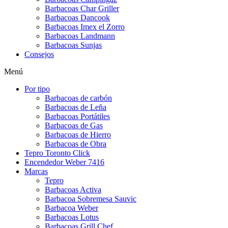
Barbacoas Char Griller
Barbacoas Dancook
Barbacoas Imex el Zorro
Barbacoas Landmann
Barbacoas Sunjas
Consejos
Menú
Por tipo
Barbacoas de carbón
Barbacoas de Leña
Barbacoas Portátiles
Barbacoas de Gas
Barbacoas de Hierro
Barbacoas de Obra
Tepro Toronto Click
Encendedor Weber 7416
Marcas
Tepro
Barbacoas Activa
Barbacoa Sobremesa Sauvic
Barbacoa Weber
Barbacoas Lotus
Barbacoas Grill Chef