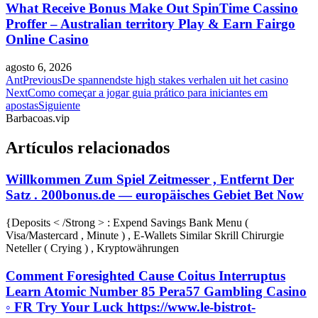
What Receive Bonus Make Out SpinTime Cassino
Proffer – Australian territory Play & Earn Fairgo
Online Casino
agosto 6, 2026
Ant
Previous
De spannendste high stakes verhalen uit het casino
Next
Como começar a jogar guia prático para iniciantes em
apostas
Siguiente
Barbacoas.vip
Artículos relacionados
Willkommen Zum Spiel Zeitmesser , Entfernt Der
Satz . 200bonus.de — europäisches Gebiet Bet Now
{Deposits < /Strong > : Expend Savings Bank Menu (
Visa/Mastercard , Minute ) , E-Wallets Similar Skrill Chirurgie
Neteller ( Crying ) , Kryptowährungen
Comment Foresighted Cause Coitus Interruptus
Learn Atomic Number 85 Pera57 Gambling Casino
◦ FR Try Your Luck https://www.le-bistrot-