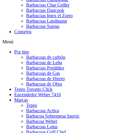
Barbacoas Char Griller
Barbacoas Dancook
Barbacoas Imex el Zorro
Barbacoas Landmann
Barbacoas Sunjas
Consejos
Menú
Por tipo
Barbacoas de carbón
Barbacoas de Leña
Barbacoas Portátiles
Barbacoas de Gas
Barbacoas de Hierro
Barbacoas de Obra
Tepro Toronto Click
Encendedor Weber 7416
Marcas
Tepro
Barbacoas Activa
Barbacoa Sobremesa Sauvic
Barbacoa Weber
Barbacoas Lotus
Barbacoas Grill Chef