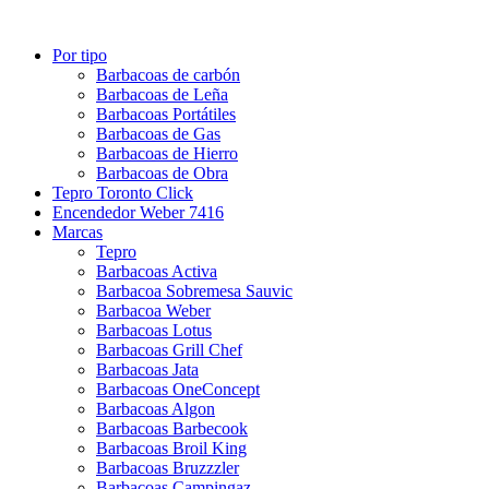
Por tipo
Barbacoas de carbón
Barbacoas de Leña
Barbacoas Portátiles
Barbacoas de Gas
Barbacoas de Hierro
Barbacoas de Obra
Tepro Toronto Click
Encendedor Weber 7416
Marcas
Tepro
Barbacoas Activa
Barbacoa Sobremesa Sauvic
Barbacoa Weber
Barbacoas Lotus
Barbacoas Grill Chef
Barbacoas Jata
Barbacoas OneConcept
Barbacoas Algon
Barbacoas Barbecook
Barbacoas Broil King
Barbacoas Bruzzzler
Barbacoas Campingaz