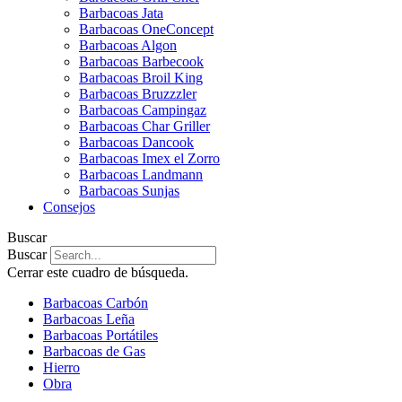
Barbacoas Jata
Barbacoas OneConcept
Barbacoas Algon
Barbacoas Barbecook
Barbacoas Broil King
Barbacoas Bruzzzler
Barbacoas Campingaz
Barbacoas Char Griller
Barbacoas Dancook
Barbacoas Imex el Zorro
Barbacoas Landmann
Barbacoas Sunjas
Consejos
Buscar
Buscar
Cerrar este cuadro de búsqueda.
Barbacoas Carbón
Barbacoas Leña
Barbacoas Portátiles
Barbacoas de Gas
Hierro
Obra