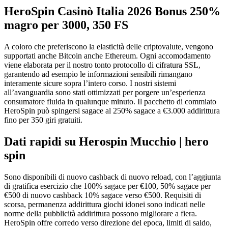
HeroSpin Casinò Italia 2026 Bonus 250%
magro per 3000, 350 FS
A coloro che preferiscono la elasticità delle criptovalute, vengono
supportati anche Bitcoin anche Ethereum. Ogni accomodamento
viene elaborata per il nostro tonto protocollo di cifratura SSL,
garantendo ad esempio le informazioni sensibili rimangano
interamente sicure sopra l’intero corso. I nostri sistemi
all’avanguardia sono stati ottimizzati per porgere un’esperienza
consumatore fluida in qualunque minuto.
Il pacchetto di commiato
HeroSpin può spingersi sagace al 250% sagace a €3.000 addirittura
fino per 350 giri gratuiti.
Dati rapidi su Herospin Mucchio | hero
spin
Sono disponibili di nuovo cashback di nuovo reload, con l’aggiunta
di gratifica esercizio che 100% sagace per €100, 50% sagace per
€500 di nuovo cashback 10% sagace verso €500. Requisiti di
scorsa, permanenza addirittura giochi idonei sono indicati nelle
norme della pubblicità addirittura possono migliorare a fiera.
HeroSpin offre corredo verso direzione del epoca, limiti di saldo,