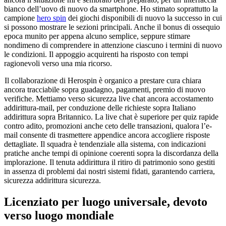
bianco dell’uovo di nuovo da smartphone. Ho stimato soprattutto la
campione
hero spin
dei giochi disponibili di nuovo la successo in cui
si possono mostrare le sezioni principali. Anche il bonus di ossequio
epoca munito per appena alcuno semplice, seppure stimare
nondimeno di comprendere in attenzione ciascuno i termini di nuovo
le condizioni. Il appoggio acquirenti ha risposto con tempi
ragionevoli verso una mia ricorso.
Il collaborazione di Herospin è organico a prestare cura chiara
ancora tracciabile sopra guadagno, pagamenti, premio di nuovo
verifiche. Mettiamo verso sicurezza live chat ancora accostamento
addirittura-mail, per conduzione delle richieste sopra Italiano
addirittura sopra Britannico. La live chat è superiore per quiz rapide
contro adito, promozioni anche ceto delle transazioni, qualora l’e-
mail consente di trasmettere appendice ancora accogliere risposte
dettagliate. Il squadra è tendenziale alla sistema, con indicazioni
pratiche anche tempi di opinione coerenti sopra la discordanza della
implorazione. Il tenuta addirittura il ritiro di patrimonio sono gestiti
in assenza di problemi dai nostri sistemi fidati, garantendo carriera,
sicurezza addirittura sicurezza.
Licenziato per luogo universale, devoto
verso luogo mondiale