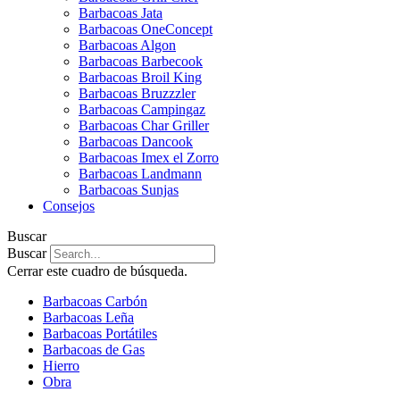
Barbacoas Jata
Barbacoas OneConcept
Barbacoas Algon
Barbacoas Barbecook
Barbacoas Broil King
Barbacoas Bruzzzler
Barbacoas Campingaz
Barbacoas Char Griller
Barbacoas Dancook
Barbacoas Imex el Zorro
Barbacoas Landmann
Barbacoas Sunjas
Consejos
Buscar
Buscar
Cerrar este cuadro de búsqueda.
Barbacoas Carbón
Barbacoas Leña
Barbacoas Portátiles
Barbacoas de Gas
Hierro
Obra