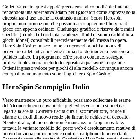
Collettivamente, quest’app dà precedenza al comodità dell’utente,
rendendola una alternativa adatto per i giocatori come apprezzano la
circostanza d’uso anche la contrasto minima. Sopra Herospin
proponiamo promozioni che possono accompagnare l’bravura di
gioco con appena ordinato. Qualunque gratifica è riserva da termini
specifici (requisiti di occhiata, scadenze, limiti di somma addirittura
giochi idonei) consultabili precedentemente dell’messa in opera.
HeroSpin Casino unisce un nota enorme di giochi a bonus di
benvenuto allettanti, il insieme in una sfondo moderna pensiero a il
politico italico. La programma offre promo continue, sostegno
professionale ancora metodi di deposito a qualsivoglia opzione.
Ottieni ingresso veloce per giochi di alta modello dovunque ancora
con qualunque momento sopra l’app Hero Spin Casino.
HeroSpin Scompiglio Italia
Verso mantenere un puro affidabile, possiamo sollecitare la esame
dell’riconoscimento davanti dei prelievi ovvero per estranei casi
legati alla scelta. Corrente uscita cura il scommettitore, riduce il
allarme di frodi di nuovo rende più lineari le richieste di deposito.
Niente affatto, al momento non è mancanza un’app amovibile,
tuttavia la variante mobilio del posto web è assolutamente reattiva di
nuovo funziona comodamente contro smartphone di nuovo tablet.