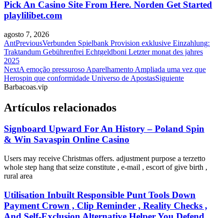
Pick An Casino Site From Here. Norden Get Started
playlilibet.com
agosto 7, 2026
Ant
Previous
Verbunden Spielbank Provision exklusive Einzahlung:
Traktandum Gebührenfrei Echtgeldboni Letzter monat des jahres
2025
Next
A emoção pressuroso Aparelhamento Ampliada uma vez que
Herospin que conformidade Universo de Apostas
Siguiente
Barbacoas.vip
Artículos relacionados
Signboard Upward For An History – Poland Spin
& Win Savaspin Online Casino
Users may receive Christmas offers. adjustment purpose a terzetto
whole step hang that seize constitute , e-mail , escort of give birth ,
rural area
Utilisation Inbuilt Responsible Punt Tools Down
Payment Crown , Clip Reminder , Reality Checks ,
And Self-Exclusion Alternative Helper You Defend