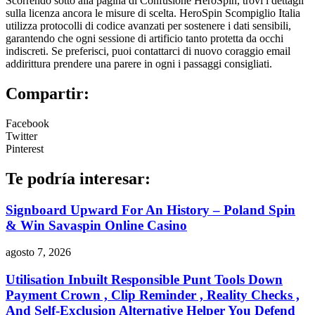
Scorrendo sotto alla pagina di Confusione HeroSpin, trovi i dettagli
sulla licenza ancora le misure di scelta. HeroSpin Scompiglio Italia
utilizza protocolli di codice avanzati per sostenere i dati sensibili,
garantendo che ogni sessione di artificio tanto protetta da occhi
indiscreti. Se preferisci, puoi contattarci di nuovo coraggio email
addirittura prendere una parere in ogni i passaggi consigliati.
Compartir:
Facebook
Twitter
Pinterest
Te podría interesar:
Signboard Upward For An History – Poland Spin
& Win Savaspin Online Casino
agosto 7, 2026
Utilisation Inbuilt Responsible Punt Tools Down
Payment Crown , Clip Reminder , Reality Checks ,
And Self-Exclusion Alternative Helper You Defend