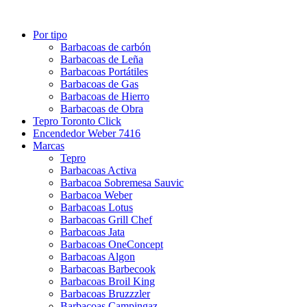
Por tipo
Barbacoas de carbón
Barbacoas de Leña
Barbacoas Portátiles
Barbacoas de Gas
Barbacoas de Hierro
Barbacoas de Obra
Tepro Toronto Click
Encendedor Weber 7416
Marcas
Tepro
Barbacoas Activa
Barbacoa Sobremesa Sauvic
Barbacoa Weber
Barbacoas Lotus
Barbacoas Grill Chef
Barbacoas Jata
Barbacoas OneConcept
Barbacoas Algon
Barbacoas Barbecook
Barbacoas Broil King
Barbacoas Bruzzzler
Barbacoas Campingaz