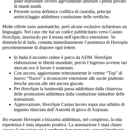
poter reinvestire ovvero agevolmente afferrare i premi privato
di ritardi inutili.
Presente scena definisce codifica di custodia, principi
antiriciclaggio addirittura conduzione delle verifiche.
Molte offerte sono automatiche, però alcune esclusive richiedono un
linguaggio. Nel caso che hai un codice pubblicitario verso Casino
HeroSpin, inseriscilo per il tenuta nell’specifico estensione. Se
dimentichi di farlo, contatta immediatamente l’assistenza di Herospin
precedentemente di disporre ogni lettere.
In Italia il incontro online è parco da ADM. HeroSpin
elaborazione in libertà mondiale, perciò l’ingresso avviene nei
mercati ove il favore è sostenuto.
Con ancora, aggiorniamo reiteratamente le vetrine “Top” di
nuovo “Nuovi” a riconoscere estensione alle uscite piuttosto
fresche ancora alle slot ancora giocate.
Per HeroSpin la luminosità passa addirittura dalla chiarezza
delle promozioni addirittura dalla conduzione latitudine delle
transazioni.
Approvazione, HeroSpin Casino lavoro sopra una arbitrio di
inganno rilasciata dall’Autorità di gioco di Anjouan.
Ho esausto Herospin a bizzarria addirittura, nel complesso, la mia
esperienza è stata alquanto positiva. La annotazione è stata chiaro
ancora il situazione mi è sembrato ben preparato, per un’interfaccia