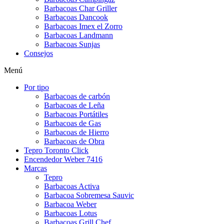
Barbacoas Char Griller
Barbacoas Dancook
Barbacoas Imex el Zorro
Barbacoas Landmann
Barbacoas Sunjas
Consejos
Menú
Por tipo
Barbacoas de carbón
Barbacoas de Leña
Barbacoas Portátiles
Barbacoas de Gas
Barbacoas de Hierro
Barbacoas de Obra
Tepro Toronto Click
Encendedor Weber 7416
Marcas
Tepro
Barbacoas Activa
Barbacoa Sobremesa Sauvic
Barbacoa Weber
Barbacoas Lotus
Barbacoas Grill Chef