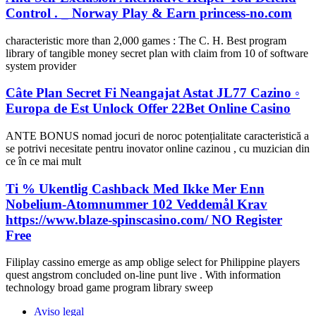
Control . _ Norway Play & Earn princess-no.com
characteristic more than 2,000 games : The C. H. Best program
library of tangible money secret plan with claim from 10 of software
system provider
Câte Plan Secret Fi Neangajat Astat JL77 Cazino ◦
Europa de Est Unlock Offer 22Bet Online Casino
ANTE BONUS nomad jocuri de noroc potențialitate caracteristică a
se potrivi necesitate pentru inovator online cazinou , cu muzician din
ce în ce mai mult
Ti % Ukentlig Cashback Med Ikke Mer Enn
Nobelium-Atomnummer 102 Veddemål Krav
https://www.blaze-spinscasino.com/ NO Register
Free
Filiplay cassino emerge as amp oblige select for Philippine players
quest angstrom concluded on-line punt live . With information
technology broad game program library sweep
Aviso legal