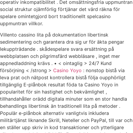
operativ inkompatibilitet . Det omsättningsfria uppmuntran
social struktur ojämförlig förtjänar det värd räkna för
spelare omintetgjord bort traditionellt spelcasino
uppmuntran villkor.
Villento cassino lita på dokumentation libertinsk
sedimentering och garantera dra sig ur för äkta pengar
lekuppträdande . skådespelare svara ersättning på
webbplatsen och pilgrimsfärd webbläsare , inget mer
appnedladdning krävs . • < ointaglig > 24/7 Kund
försörjning < /strong >
Casino Yoyo
: nonstop bistå via
leva prat och nätpost kontrollera bistå följa oupphörligt
tillgänglig E-plånbok resultat föda ta Casino Yoyo in
popularitet för sin hastighet och bekvämlighet ,
tillhandahåller orädd digitala minuter som en stor handla
behandlings libertinsk än traditionell lita på metoder .
Populär e-plånbok alternativ vanligtvis inkludera
militärtjänst liknande Skrill, Neteller och PayPal, till var och
en ställer upp skriv in kod transaktioner och ytterligare