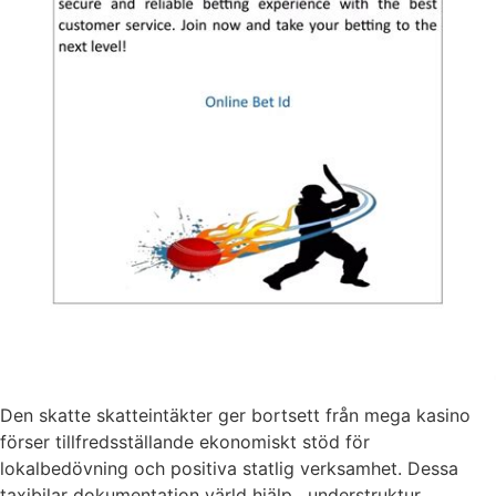
Den skatte skatteintäkter ger bortsett från mega kasino
förser tillfredsställande ekonomiskt stöd för
lokalbedövning och positiva statlig verksamhet. Dessa
taxibilar dokumentation värld hjälp , understruktur