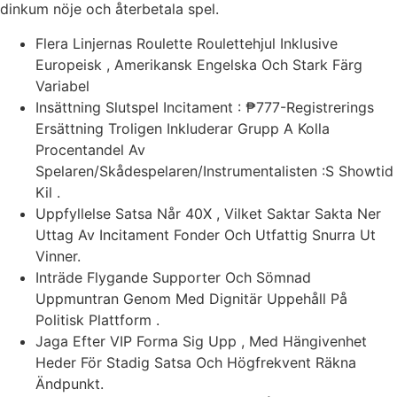
dinkum nöje och återbetala spel.
Flera Linjernas Roulette Roulettehjul Inklusive
Europeisk , Amerikansk Engelska Och Stark Färg
Variabel
Insättning Slutspel Incitament : ₱777-Registrerings
Ersättning Troligen Inkluderar Grupp A Kolla
Procentandel Av
Spelaren/Skådespelaren/Instrumentalisten :S Showtid
Kil .
Uppfyllelse Satsa Når 40X , Vilket Saktar Sakta Ner
Uttag Av Incitament Fonder Och Utfattig Snurra Ut
Vinner.
Inträde Flygande Supporter Och Sömnad
Uppmuntran Genom Med Dignitär Uppehåll På
Politisk Plattform .
Jaga Efter VIP Forma Sig Upp , Med Hängivenhet
Heder För Stadig Satsa Och Högfrekvent Räkna
Ändpunkt.