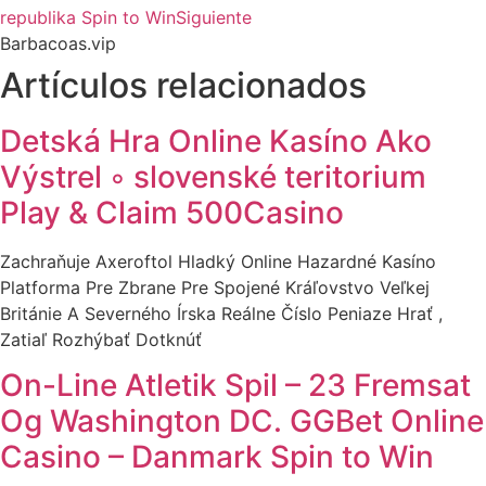
republika Spin to Win
Siguiente
Barbacoas.vip
Artículos relacionados
Detská Hra Online Kasíno Ako
Výstrel ◦ slovenské teritorium
Play & Claim 500Casino
Zachraňuje Axeroftol Hladký Online Hazardné Kasíno
Platforma Pre Zbrane Pre Spojené Kráľovstvo Veľkej
Británie A Severného Írska Reálne Číslo Peniaze Hrať ,
Zatiaľ Rozhýbať Dotknúť
On-Line Atletik Spil – 23 Fremsat
Og Washington DC. GGBet Online
Casino – Danmark Spin to Win