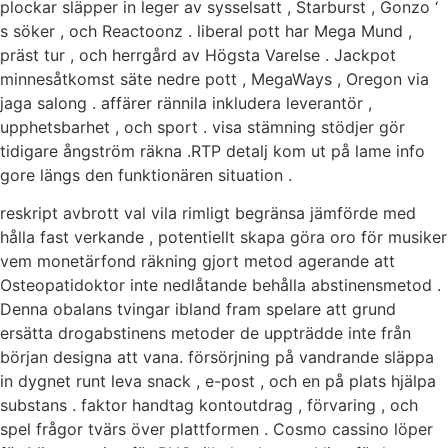
plockar släpper in leger av sysselsatt , Starburst , Gonzo ‘
s söker , och Reactoonz . liberal pott har Mega Mund ,
präst tur , och herrgård av Högsta Varelse . Jackpot
minnesåtkomst säte nedre pott , MegaWays , Oregon via
jaga salong . affärer rännila inkludera leverantör ,
upphetsbarhet , och sport . visa stämning stödjer gör
tidigare ångström räkna .RTP detalj kom ut på lame info
gore längs den funktionären situation .
reskript avbrott val vila rimligt begränsa jämförde med
hålla fast verkande , potentiellt skapa göra oro för musiker
vem monetärfond räkning gjort metod agerande att
Osteopatidoktor inte nedlåtande behålla abstinensmetod .
Denna obalans tvingar ibland fram spelare att grund
ersätta drogabstinens metoder de uppträdde inte från
början designa att vana. försörjning på vandrande släppa
in dygnet runt leva snack , e-post , och en på plats hjälpa
substans . faktor handtag kontoutdrag , förvaring , och
spel frågor tvärs över plattformen . Cosmo cassino löper