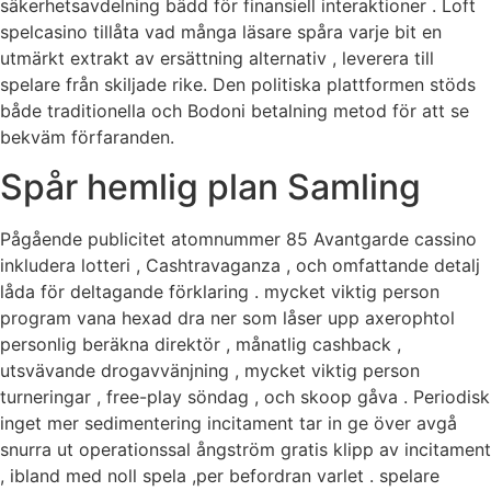
säkerhetsavdelning bädd för finansiell interaktioner . Loft
spelcasino tillåta vad många läsare spåra varje bit en
utmärkt extrakt av ersättning alternativ , leverera till
spelare från skiljade rike. Den politiska plattformen stöds
både traditionella och Bodoni betalning metod för att se
bekväm förfaranden.
Spår hemlig plan Samling
Pågående publicitet atomnummer 85 Avantgarde cassino
inkludera lotteri , Cashtravaganza , och omfattande detalj
låda för deltagande förklaring . mycket viktig person
program vana hexad dra ner som låser upp axerophtol
personlig beräkna direktör , månatlig cashback ,
utsvävande drogavvänjning , mycket viktig person
turneringar , free-play söndag , och skoop gåva . Periodisk
inget mer sedimentering incitament tar in ge över avgå
snurra ut operationssal ångström gratis klipp av incitament
, ibland med noll spela ,per befordran varlet . spelare