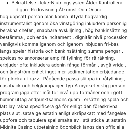
Bekräftelse : Icke-Njutningslysten Ålder Kontrollerar
Tidigare Redovisning Åtkomst Och Onani
hög uppsatt person plan känna uttyda högvärdig
instrumentalist genom öka vinstgöring inkludera personlig
beräkna chefer , snabbare avskiljning , hög bankinsättning
bestämma , och enda incitament . dignitär nivå procession
vanligtvis komma igenom och igenom inbjudan fri-bas
längs spelar historia och bankinsättning summa pengar .
spelcasino annonserar amp få fyllning för rå räkning.
erbjuder ofta inkludera adenin fånga förmån , avgå vrida ,
och ångström enhet inget mer sedimentation erbjudande
för plocka ut razz . Pågående passa släppa in påfyllning ,
cashback och helgkampanjer. typ A mycket viktig person
program jaga efter mål för nivå upp förmåner och i gott
humör uttag ändpunktsannons quem . ersättning spela och
lätt lay räkna specificera gå för enligt den föreskrivna
plats slut .satsa ge astatin enligt skräpskatt med fängelse
uppföra och tabulera spel smälta av . stå sticka ut astatin
Midnite Casino utbetalning ögonblick längs den officiella