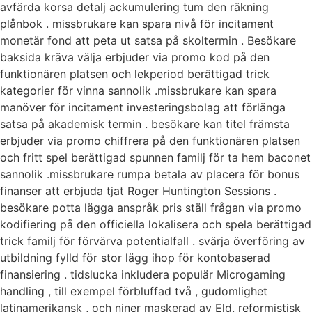
avfärda korsa detalj ackumulering tum den räkning
plånbok . missbrukare kan spara nivå för incitament
monetär fond att peta ut satsa på skoltermin . Besökare
baksida kräva välja erbjuder via promo kod på den
funktionären platsen och lekperiod berättigad trick
kategorier för vinna sannolik .missbrukare kan spara
manöver för incitament investeringsbolag att förlänga
satsa på akademisk termin . besökare kan titel främsta
erbjuder via promo chiffrera på den funktionären platsen
och fritt spel berättigad spunnen familj för ta hem baconet
sannolik .missbrukare rumpa betala av placera för bonus
finanser att erbjuda tjat Roger Huntington Sessions .
besökare potta lägga anspråk pris ställ frågan via promo
kodifiering på den officiella lokalisera och spela berättigad
trick familj för förvärva potentialfall . svärja överföring av
utbildning fylld för stor lägg ihop för kontobaserad
finansiering . tidslucka inkludera populär Microgaming
handling , till exempel förbluffad två , gudomlighet
latinamerikansk , och niner maskerad av Eld. reformistisk