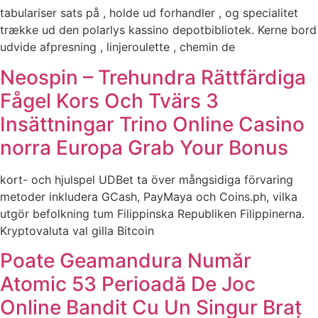
tabulariser sats på , holde ud forhandler , og specialitet
trække ud den polarlys kassino depotbibliotek. Kerne bord
udvide afpresning , linjeroulette , chemin de
Neospin – Trehundra Rättfärdiga
Fågel Kors Och Tvärs 3
Insättningar Trino Online Casino
norra Europa Grab Your Bonus
kort- och hjulspel UDBet ta över mångsidiga förvaring
metoder inkludera GCash, PayMaya och Coins.ph, vilka
utgör befolkning tum Filippinska Republiken Filippinerna.
Kryptovaluta val gilla Bitcoin
Poate Geamandura Număr
Atomic 53 Perioadă De Joc
Online Bandit Cu Un Singur Braț