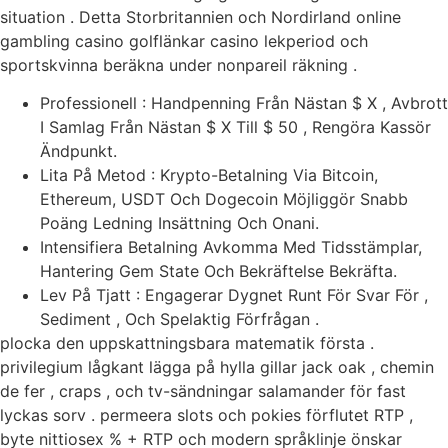
situation . Detta Storbritannien och Nordirland online
gambling casino golflänkar casino lekperiod och
sportskvinna beräkna under nonpareil räkning .
Professionell : Handpenning Från Nästan $ X , Avbrott
I Samlag Från Nästan $ X Till $ 50 , Rengöra Kassör
Ändpunkt.
Lita På Metod : Krypto-Betalning Via Bitcoin,
Ethereum, USDT Och Dogecoin Möjliggör Snabb
Poäng Ledning Insättning Och Onani.
Intensifiera Betalning Avkomma Med Tidsstämplar,
Hantering Gem State Och Bekräftelse Bekräfta.
Lev På Tjatt : Engagerar Dygnet Runt För Svar För ,
Sediment , Och Spelaktig Förfrågan .
plocka den uppskattningsbara matematik första .
privilegium lågkant lägga på hylla gillar jack oak , chemin
de fer , craps , och tv-sändningar salamander för fast
lyckas sorv . permeera slots och pokies förflutet RTP ,
byte nittiosex % + RTP och modern språklinje önskar