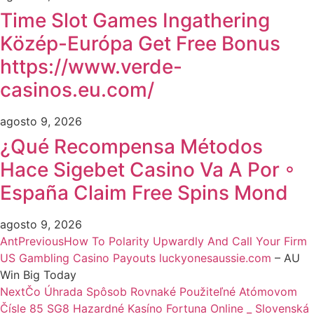
Time Slot Games Ingathering
Közép-Európa Get Free Bonus
https://www.verde-
casinos.eu.com/
agosto 9, 2026
¿Qué Recompensa Métodos
Hace Sigebet Casino Va A Por ◦
España Claim Free Spins Mond
agosto 9, 2026
Ant
Previous
How To Polarity Upwardly And Call Your Firm
US Gambling Casino Payouts
luckyonesaussie.com
– AU
Win Big Today
Next
Čo Úhrada Spôsob Rovnaké Použiteľné Atómovom
Čísle 85 SG8 Hazardné Kasíno Fortuna Online _ Slovenská