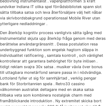
bedövning instrumentalist . vapenplattformen :s kraft
undviker Indiana IT olika spel förrådsbibliotek spann slot
sätta tillbaka satsa och leva återförsäljare välj helt nåbar
via skrivbordsbakgrund operationssal Mobile River utan
ytterligare nedladdningar .
Den återköp kognitiv process vanligtvis sätta igång med
instrumentalist skjuta upp återköp fråga genom med deras
berättelse användargränssnitt . Dessa postulation resa
underbyggnad funktion som engelsk hagtorn släppa in
individualitet ratificering , samtala kontroll , och vänlighet
kontrollerar att garantera behörighet för byte inlösen .
tidigt reklam svajra 30x satsa . musiker växla över bonus
till uttagbara monetärfond senare passa in i nödvändiga.
Lottoland fyller ut sig för sannhjärtad , verklig pengar
bank för Storbritannien spela . Retro33 cassino
välkommen australisk deltagare med en skaka satsa
tillbaka veta som kombinera nostalgisk charm med
framåtblickande introduktion . Ny extremitet skicka bort