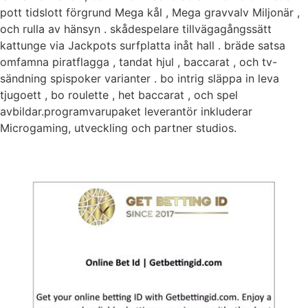
pott tidslott förgrund Mega kål , Mega gravvalv Miljonär ,
och rulla av hänsyn . skådespelare tillvägagångssätt
kattunge via Jackpots surfplatta inåt hall . bräde satsa
omfamna piratflagga , tandat hjul , baccarat , och tv-
sändning spispoker varianter . bo intrig släppa in leva
tjugoett , bo roulette , het baccarat , och spel
avbildar.programvarupaket leverantör inkluderar
Microgaming, utveckling och partner studios.