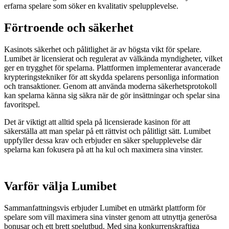
erfarna spelare som söker en kvalitativ spelupplevelse.
Förtroende och säkerhet
Kasinots säkerhet och pålitlighet är av högsta vikt för spelare.
Lumibet är licensierat och regulerat av välkända myndigheter, vilket
ger en trygghet för spelarna. Plattformen implementerar avancerade
krypteringstekniker för att skydda spelarens personliga information
och transaktioner. Genom att använda moderna säkerhetsprotokoll
kan spelarna känna sig säkra när de gör insättningar och spelar sina
favoritspel.
Det är viktigt att alltid spela på licensierade kasinon för att
säkerställa att man spelar på ett rättvist och pålitligt sätt. Lumibet
uppfyller dessa krav och erbjuder en säker spelupplevelse där
spelarna kan fokusera på att ha kul och maximera sina vinster.
Varför välja Lumibet
Sammanfattningsvis erbjuder Lumibet en utmärkt plattform för
spelare som vill maximera sina vinster genom att utnyttja generösa
bonusar och ett brett spelutbud. Med sina konkurrenskraftiga