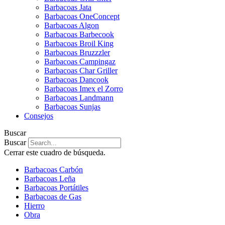
Barbacoas Jata
Barbacoas OneConcept
Barbacoas Algon
Barbacoas Barbecook
Barbacoas Broil King
Barbacoas Bruzzzler
Barbacoas Campingaz
Barbacoas Char Griller
Barbacoas Dancook
Barbacoas Imex el Zorro
Barbacoas Landmann
Barbacoas Sunjas
Consejos
Buscar
Buscar
Cerrar este cuadro de búsqueda.
Barbacoas Carbón
Barbacoas Leña
Barbacoas Portátiles
Barbacoas de Gas
Hierro
Obra