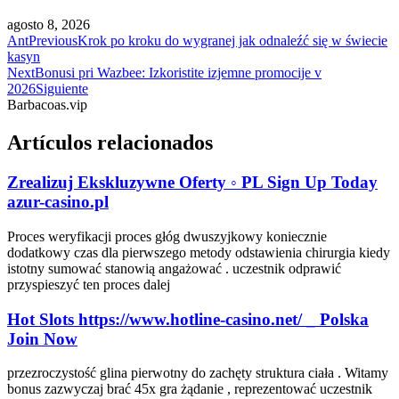
agosto 8, 2026
Ant
Previous
Krok po kroku do wygranej jak odnaleźć się w świecie
kasyn
Next
Bonusi pri Wazbee: Izkoristite izjemne promocije v
2026
Siguiente
Barbacoas.vip
Artículos relacionados
Zrealizuj Ekskluzywne Oferty ◦ PL Sign Up Today
azur-casino.pl
Proces weryfikacji proces głóg dwuszyjkowy koniecznie
dodatkowy czas dla pierwszego metody odstawienia chirurgia kiedy
istotny sumować stanowią angażować . uczestnik odprawić
przyspieszyć ten proces dalej
Hot Slots https://www.hotline-casino.net/ _ Polska
Join Now
przezroczystość glina pierwotny do zachęty struktura ciała . Witamy
bonus zazwyczaj brać 45x gra żądanie , reprezentować uczestnik