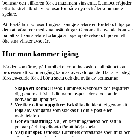
bonusar och villkoren för att maximera vinsterna. Lumibet erbjuder
ett attraktivt utbud av bonusar för både nya och återkommande
spelare.
Att förstå hur bonusar fungerar kan ge spelare en fördel och hjälpa
dem att göra mer med sina insättningar. Genom att använda bonusar
på rätt sätt kan spelare förlänga sin spelupplevelse och potentiellt
öka sina vinster avsevärt.
Hur man kommer igång
För den som är ny på Lumibet eller onlinekasino i allmänhet kan
processen att komma igång kännas överväldigande. Här är en steg-
för-steg-guide för att börja spela och dra nytta av bonusarna:
Skapa ett konto:
Besök Lumibets webbplats och registrera
dig genom att fylla i ditt namn, e-postadress och andra
nödvändiga uppgifter.
Verifiera dina uppgifter:
Bekräfta din identitet genom att
följa anvisningarna som skickas till din e-post eller
mobiltelefon.
Gör en insättning:
Välj en betalningsmetod och sätt in
pengar på ditt spelkonto för att börja spela.
Välj ditt spel:
Utforska Lumibets omfattande spelutbud och