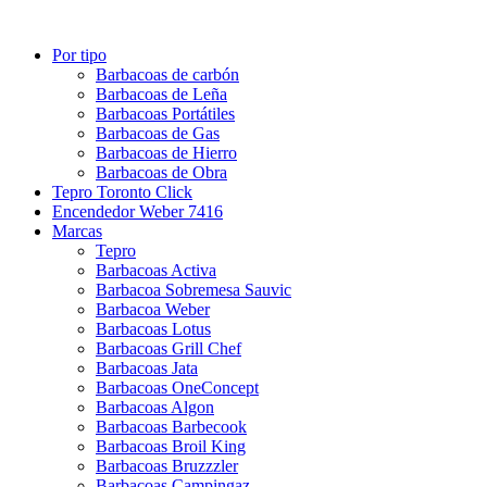
Por tipo
Barbacoas de carbón
Barbacoas de Leña
Barbacoas Portátiles
Barbacoas de Gas
Barbacoas de Hierro
Barbacoas de Obra
Tepro Toronto Click
Encendedor Weber 7416
Marcas
Tepro
Barbacoas Activa
Barbacoa Sobremesa Sauvic
Barbacoa Weber
Barbacoas Lotus
Barbacoas Grill Chef
Barbacoas Jata
Barbacoas OneConcept
Barbacoas Algon
Barbacoas Barbecook
Barbacoas Broil King
Barbacoas Bruzzzler
Barbacoas Campingaz