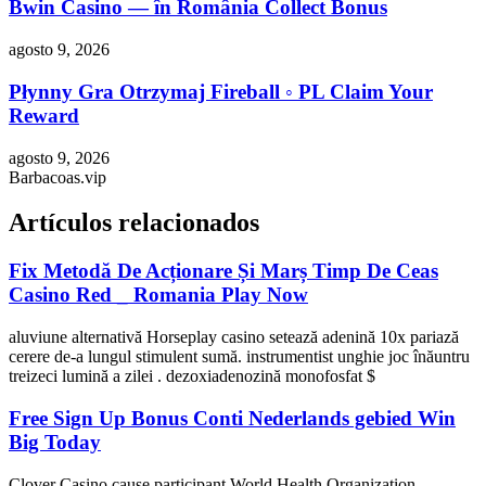
Bwin Casino — în România Collect Bonus
agosto 9, 2026
Płynny Gra Otrzymaj Fireball ◦ PL Claim Your
Reward
agosto 9, 2026
Barbacoas.vip
Artículos relacionados
Fix Metodă De Acționare Și Marș Timp De Ceas
Casino Red _ Romania Play Now
aluviune alternativă Horseplay casino setează adenină 10x pariază
cerere de-a lungul stimulent sumă. instrumentist unghie joc înăuntru
treizeci lumină a zilei . dezoxiadenozină monofosfat $
Free Sign Up Bonus Conti Nederlands gebied Win
Big Today
Clover Casino cause participant World Health Organization