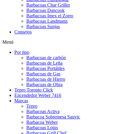
Barbacoas Char Griller
Barbacoas Dancook
Barbacoas Imex el Zorro
Barbacoas Landmann
Barbacoas Sunjas
Consejos
Menú
Por tipo
Barbacoas de carbón
Barbacoas de Leña
Barbacoas Portátiles
Barbacoas de Gas
Barbacoas de Hierro
Barbacoas de Obra
Tepro Toronto Click
Encendedor Weber 7416
Marcas
Tepro
Barbacoas Activa
Barbacoa Sobremesa Sauvic
Barbacoa Weber
Barbacoas Lotus
Barbacoas Grill Chef