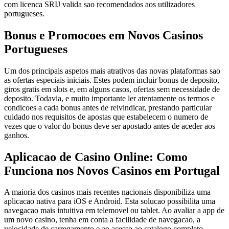
com licenca SRIJ valida sao recomendados aos utilizadores
portugueses.
Bonus e Promocoes em Novos Casinos
Portugueses
Um dos principais aspetos mais atrativos das novas plataformas sao
as ofertas especiais iniciais. Estes podem incluir bonus de deposito,
giros gratis em slots e, em alguns casos, ofertas sem necessidade de
deposito. Todavia, e muito importante ler atentamente os termos e
condicoes a cada bonus antes de reivindicar, prestando particular
cuidado nos requisitos de apostas que estabelecem o numero de
vezes que o valor do bonus deve ser apostado antes de aceder aos
ganhos.
Aplicacao de Casino Online: Como
Funciona nos Novos Casinos em Portugal
A maioria dos casinos mais recentes nacionais disponibiliza uma
aplicacao nativa para iOS e Android. Esta solucao possibilita uma
navegacao mais intuitiva em telemovel ou tablet. Ao avaliar a app de
um novo casino, tenha em conta a facilidade de navegacao, a
velocidade de carregamento e ao acesso ao catalogo completo.