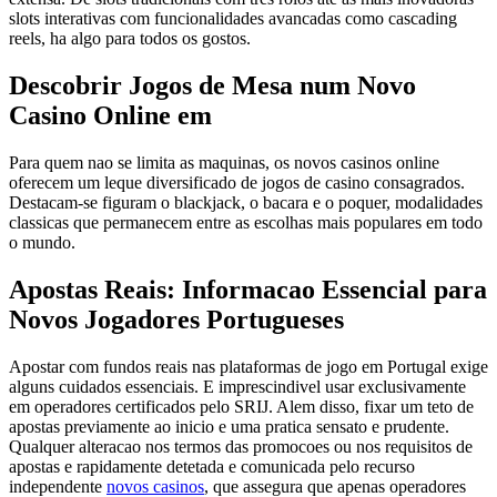
slots interativas com funcionalidades avancadas como cascading
reels, ha algo para todos os gostos.
Descobrir Jogos de Mesa num Novo
Casino Online em
Para quem nao se limita as maquinas, os novos casinos online
oferecem um leque diversificado de jogos de casino consagrados.
Destacam-se figuram o blackjack, o bacara e o poquer, modalidades
classicas que permanecem entre as escolhas mais populares em todo
o mundo.
Apostas Reais: Informacao Essencial para
Novos Jogadores Portugueses
Apostar com fundos reais nas plataformas de jogo em Portugal exige
alguns cuidados essenciais. E imprescindivel usar exclusivamente
em operadores certificados pelo SRIJ. Alem disso, fixar um teto de
apostas previamente ao inicio e uma pratica sensato e prudente.
Qualquer alteracao nos termos das promocoes ou nos requisitos de
apostas e rapidamente detetada e comunicada pelo recurso
independente
novos casinos
, que assegura que apenas operadores