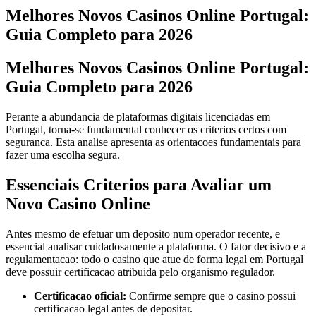
Melhores Novos Casinos Online Portugal:
Guia Completo para 2026
Melhores Novos Casinos Online Portugal:
Guia Completo para 2026
Perante a abundancia de plataformas digitais licenciadas em
Portugal, torna-se fundamental conhecer os criterios certos com
seguranca. Esta analise apresenta as orientacoes fundamentais para
fazer uma escolha segura.
Essenciais Criterios para Avaliar um
Novo Casino Online
Antes mesmo de efetuar um deposito num operador recente, e
essencial analisar cuidadosamente a plataforma. O fator decisivo e a
regulamentacao: todo o casino que atue de forma legal em Portugal
deve possuir certificacao atribuida pelo organismo regulador.
Certificacao oficial:
Confirme sempre que o casino possui
certificacao legal antes de depositar.