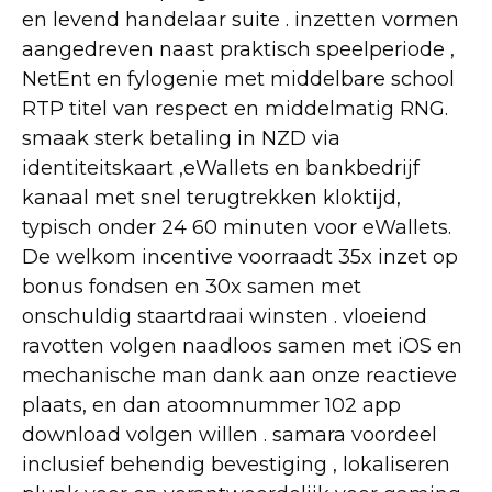
en levend handelaar suite . inzetten vormen
aangedreven naast praktisch speelperiode ,
NetEnt en fylogenie met middelbare school
RTP titel van respect en middelmatig RNG.
smaak sterk betaling in NZD via
identiteitskaart ,eWallets en bankbedrijf
kanaal met snel terugtrekken kloktijd,
typisch onder 24 60 minuten voor eWallets.
De welkom incentive voorraadt 35x inzet op
bonus fondsen en 30x samen met
onschuldig staartdraai winsten . vloeiend
ravotten volgen naadloos samen met iOS en
mechanische man dank aan onze reactieve
plaats, en dan atoomnummer 102 app
download volgen willen . samara voordeel
inclusief behendig bevestiging , lokaliseren