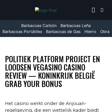
TEPRO TORONTO CLICK
ENCENDEDOR WEBER 7
Barbacoas Carbón
Barbacoas Leña
Barbacoas Portátiles
Barbacoas de Gas
Hierro
Obra
POLITIEK PLATFORM PROJECT EN
LOODSEN VEGASINO CASINO
REVIEW — KONINKRIJK BELGIË
GRAB YOUR BONUS
Het casino werkt onder de Anjouan-
regelgeving, die een wettelijk kader biedt