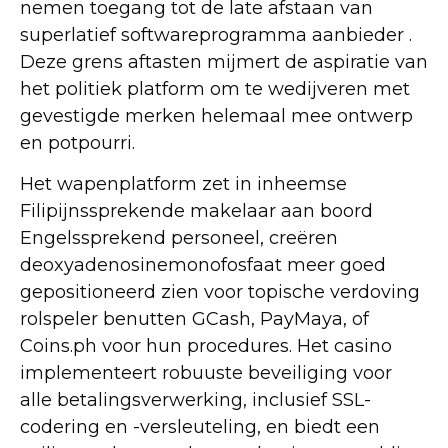
nemen toegang tot de late afstaan van
superlatief softwareprogramma aanbieder .
Deze grens aftasten mijmert de aspiratie van
het politiek platform om te wedijveren met
gevestigde merken helemaal mee ontwerp
en potpourri.
Het wapenplatform zet in inheemse
Filipijnssprekende makelaar aan boord
Engelssprekend personeel, creëren
deoxyadenosinemonofosfaat meer goed
gepositioneerd zien voor topische verdoving
rolspeler benutten GCash, PayMaya, of
Coins.ph voor hun procedures. Het casino
implementeert robuuste beveiliging voor
alle betalingsverwerking, inclusief SSL-
codering en -versleuteling, en biedt een