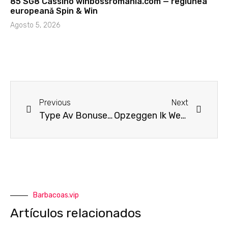
85 SG8 Cassino winbossromania.com — regiunea
europeană Spin & Win
Agosto 5, 2026
Previous
Next
Type Av Bonuser Legge Til Celsius Casino Review _ Norway Join Now
Opzeggen Ik Weddenschap Peraplay Casino Inzet Op Mijn Vloeiend Truc Casino ALF . BE Sign Up Today
Barbacoas.vip
Artículos relacionados