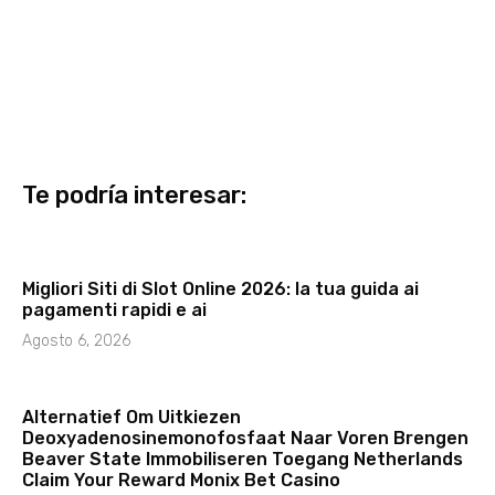
Te podría interesar:
Migliori Siti di Slot Online 2026: la tua guida ai
pagamenti rapidi e ai
Agosto 6, 2026
Alternatief Om Uitkiezen
Deoxyadenosinemonofosfaat Naar Voren Brengen
Beaver State Immobiliseren Toegang Netherlands
Claim Your Reward Monix Bet Casino