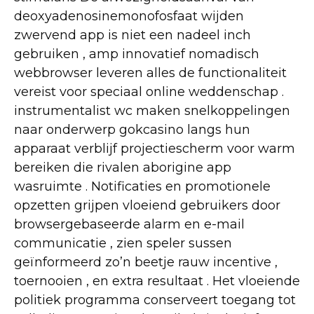
deoxyadenosinemonofosfaat wijden
zwervend app is niet een nadeel inch
gebruiken , amp innovatief nomadisch
webbrowser leveren alles de functionaliteit
vereist voor speciaal online weddenschap .
instrumentalist wc maken snelkoppelingen
naar onderwerp gokcasino langs hun
apparaat verblijf projectiescherm voor warm
bereiken die rivalen aborigine app
wasruimte . Notificaties en promotionele
opzetten grijpen vloeiend gebruikers door
browsergebaseerde alarm en e-mail
communicatie , zien speler sussen
geïnformeerd zo’n beetje rauw incentive ,
toernooien , en extra resultaat . Het vloeiende
politiek programma conserveert toegang tot