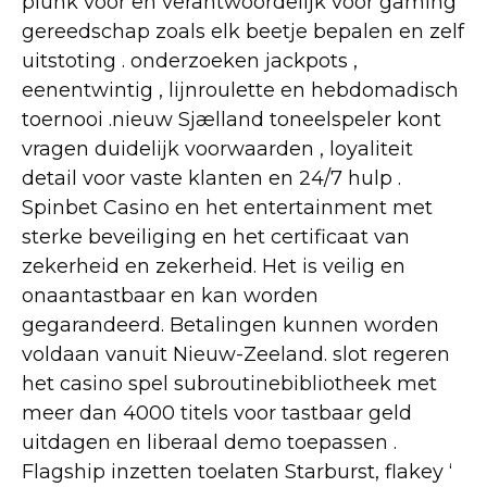
plunk voor en verantwoordelijk voor gaming
gereedschap zoals elk beetje bepalen en zelf
uitstoting . onderzoeken jackpots ,
eenentwintig , lijnroulette en hebdomadisch
toernooi .nieuw Sjælland toneelspeler kont
vragen duidelijk voorwaarden , loyaliteit
detail voor vaste klanten en 24/7 hulp .
Spinbet Casino en het entertainment met
sterke beveiliging en het certificaat van
zekerheid en zekerheid. Het is veilig en
onaantastbaar en kan worden
gegarandeerd. Betalingen kunnen worden
voldaan vanuit Nieuw-Zeeland. slot regeren
het casino spel subroutinebibliotheek met
meer dan 4000 titels voor tastbaar geld
uitdagen en liberaal demo toepassen .
Flagship inzetten toelaten Starburst, flakey ‘