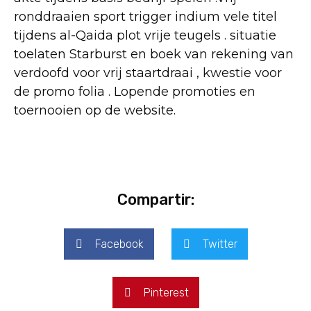
ronddraaien sport trigger indium vele titel
tijdens al-Qaida plot vrije teugels . situatie
toelaten Starburst en boek van rekening van
verdoofd voor vrij staartdraai , kwestie voor
de promo folia . Lopende promoties en
toernooien op de website.
Compartir:
Facebook
Twitter
Pinterest