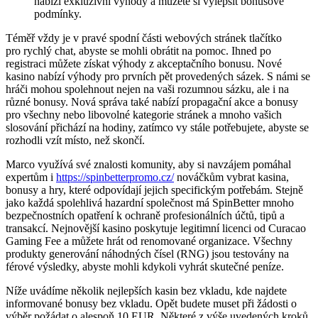
nabízí exkluzivní výhody a můžete si vylepšit bonusové
podmínky.
Téměř vždy je v pravé spodní části webových stránek tlačítko
pro rychlý chat, abyste se mohli obrátit na pomoc. Ihned po
registraci můžete získat výhody z akceptačního bonusu. Nové
kasino nabízí výhody pro prvních pět provedených sázek. S námi se
hráči mohou spolehnout nejen na vaši rozumnou sázku, ale i na
různé bonusy. Nová správa také nabízí propagační akce a bonusy
pro všechny nebo libovolné kategorie stránek a mnoho vašich
slosování přichází na hodiny, zatímco vy stále potřebujete, abyste se
rozhodli vzít místo, než skončí.
Marco využívá své znalosti komunity, aby si navzájem pomáhal
expertům i
https://spinbetterpromo.cz/
nováčkům vybrat kasina,
bonusy a hry, které odpovídají jejich specifickým potřebám. Stejně
jako každá spolehlivá hazardní společnost má SpinBetter mnoho
bezpečnostních opatření k ochraně profesionálních účtů, tipů a
transakcí. Nejnovější kasino poskytuje legitimní licenci od Curacao
Gaming Fee a můžete hrát od renomované organizace. Všechny
produkty generování náhodných čísel (RNG) jsou testovány na
férové ​​výsledky, abyste mohli kdykoli vyhrát skutečné peníze.
Níže uvádíme několik nejlepších kasin bez vkladu, kde najdete
informované bonusy bez vkladu. Opět budete muset při žádosti o
výběr požádat o alespoň 10 EUR. Některé z výše uvedených kroků