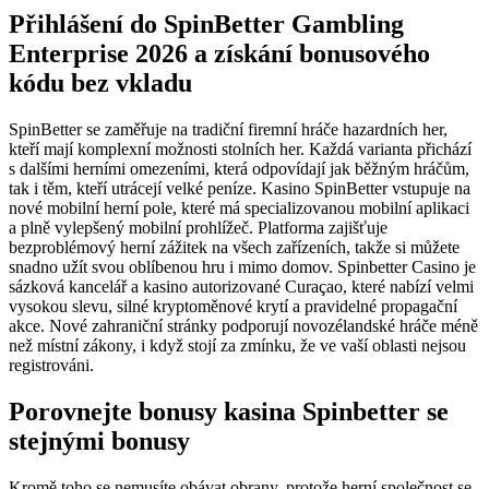
Přihlášení do SpinBetter Gambling
Enterprise 2026 a získání bonusového
kódu bez vkladu
SpinBetter se zaměřuje na tradiční firemní hráče hazardních her,
kteří mají komplexní možnosti stolních her. Každá varianta přichází
s dalšími herními omezeními, která odpovídají jak běžným hráčům,
tak i těm, kteří utrácejí velké peníze. Kasino SpinBetter vstupuje na
nové mobilní herní pole, které má specializovanou mobilní aplikaci
a plně vylepšený mobilní prohlížeč.
Platforma zajišťuje
bezproblémový herní zážitek na všech zařízeních, takže si můžete
snadno užít svou oblíbenou hru i mimo domov. Spinbetter Casino je
sázková kancelář a kasino autorizované Curaçao, které nabízí velmi
vysokou slevu, silné kryptoměnové krytí a pravidelné propagační
akce. Nové zahraniční stránky podporují novozélandské hráče méně
než místní zákony, i když stojí za zmínku, že ve vaší oblasti nejsou
registrováni.
Porovnejte bonusy kasina Spinbetter se
stejnými bonusy
Kromě toho se nemusíte obávat obrany, protože herní společnost se