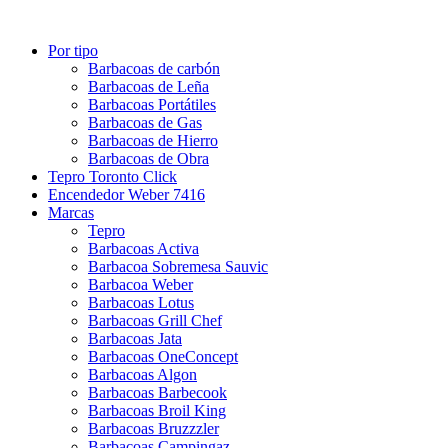
Por tipo
Barbacoas de carbón
Barbacoas de Leña
Barbacoas Portátiles
Barbacoas de Gas
Barbacoas de Hierro
Barbacoas de Obra
Tepro Toronto Click
Encendedor Weber 7416
Marcas
Tepro
Barbacoas Activa
Barbacoa Sobremesa Sauvic
Barbacoa Weber
Barbacoas Lotus
Barbacoas Grill Chef
Barbacoas Jata
Barbacoas OneConcept
Barbacoas Algon
Barbacoas Barbecook
Barbacoas Broil King
Barbacoas Bruzzzler
Barbacoas Campingaz