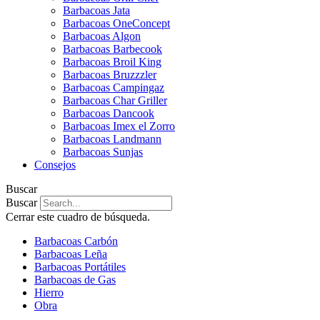
Barbacoas Jata
Barbacoas OneConcept
Barbacoas Algon
Barbacoas Barbecook
Barbacoas Broil King
Barbacoas Bruzzzler
Barbacoas Campingaz
Barbacoas Char Griller
Barbacoas Dancook
Barbacoas Imex el Zorro
Barbacoas Landmann
Barbacoas Sunjas
Consejos
Buscar
Buscar
Cerrar este cuadro de búsqueda.
Barbacoas Carbón
Barbacoas Leña
Barbacoas Portátiles
Barbacoas de Gas
Hierro
Obra