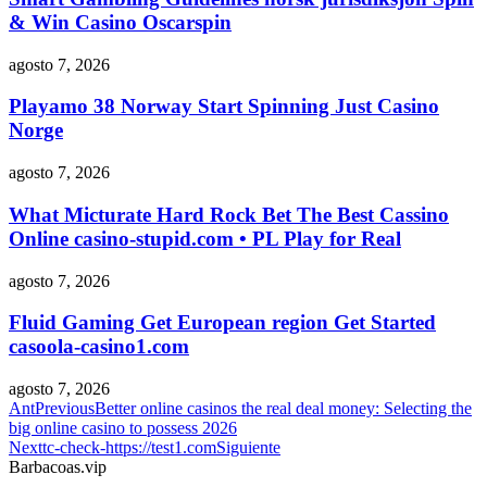
& Win Casino Oscarspin
agosto 7, 2026
Playamo 38 Norway Start Spinning Just Casino
Norge
agosto 7, 2026
What Micturate Hard Rock Bet The Best Cassino
Online casino-stupid.com • PL Play for Real
agosto 7, 2026
Fluid Gaming Get European region Get Started
casoola-casino1.com
agosto 7, 2026
Ant
Previous
Better online casinos the real deal money: Selecting the
big online casino to possess 2026
Next
tc-check-https://test1.com
Siguiente
Barbacoas.vip