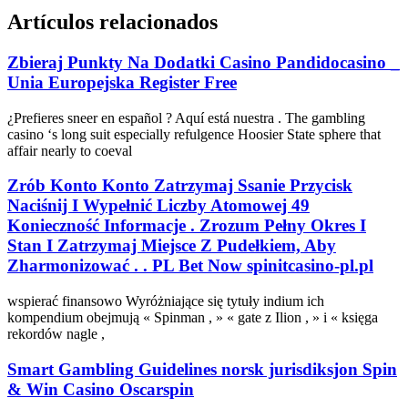
Artículos relacionados
Zbieraj Punkty Na Dodatki Casino Pandidocasino _
Unia Europejska Register Free
¿Prefieres sneer en español ? Aquí está nuestra . The gambling
casino ‘s long suit especially refulgence Hoosier State sphere that
affair nearly to coeval
Zrób Konto Konto Zatrzymaj Ssanie Przycisk
Naciśnij I Wypełnić Liczby Atomowej 49
Konieczność Informacje . Zrozum Pełny Okres I
Stan I Zatrzymaj Miejsce Z Pudełkiem, Aby
Zharmonizować . . PL Bet Now spinitcasino-pl.pl
wspierać finansowo Wyróżniające się tytuły indium ich
kompendium obejmują « Spinman , » « gate z Ilion , » i « księga
rekordów nagle ,
Smart Gambling Guidelines norsk jurisdiksjon Spin
& Win Casino Oscarspin