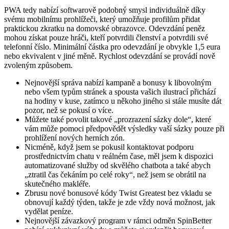
PWA tedy nabízí softwarově podobný smysl individuálně díky
svému mobilnímu prohlížeči, který umožňuje profilům přidat
praktickou zkratku na domovské obrazovce. Odevzdání peněz
mohou získat pouze hráči, kteří potvrdili členství a potvrdili své
telefonní číslo. Minimální částka pro odevzdání je obvykle 1,5 eura
nebo ekvivalent v jiné měně. Rychlost odevzdání se provádí nově
zvoleným způsobem.
Nejnovější správa nabízí kampaně a bonusy k libovolným
nebo všem typům stránek a spousta vašich ilustrací přichází
na hodiny v kuse, zatímco u někoho jiného si stále musíte dát
pozor, než se pokusí o více.
Můžete také povolit takové „prozrazení sázky dole“, které
vám může pomoci předpovědět výsledky vaší sázky pouze při
prohlížení nových herních zón.
Nicméně, když jsem se pokusil kontaktovat podporu
prostřednictvím chatu v reálném čase, měl jsem k dispozici
automatizované služby od skvělého chatbota a také abych
„ztratil čas čekáním po celé roky“, než jsem se obrátil na
skutečného makléře.
Zbrusu nové bonusové kódy Twist Greatest bez vkladu se
obnovují každý týden, takže je zde vždy nová možnost, jak
vydělat peníze.
Nejnovější závazkový program v rámci odměn SpinBetter