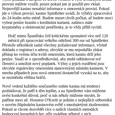
provize můžete využít, pouze pokud jste je použili pro vklad.
Nejnovější kasino nenabízí informace o omezeních provizí. Pokud
jde o výkon provizí, kasino SpinBetter uvádí, že výběry zpracovává
do 24 hodin nebo méně. Budete muset chvíli počkat, až budete moci
vybrat peníze hraním s kreditními kartami, zatímco máte
kryptoměny a elektronické peněženky, je to vždy příliš rychlé.
Hráč mimo Španělsko čelí kritickému zpomalení více než 120
měsíců při zpracování velkého odtržení 300 eur od SpinBetter.
Přestože několikrát zadal všechny požadované informace, včetně
dokladu o registraci a adresy, obvykle se mu nepodařilo získat
přístup ke svému účtu kvůli omezením, která kasino drží jeho
peníze. Snaží se o zprostředkování, aby mohl odblokovat své
členství a umožnit nový poplatek. Výhry a jejich rozdělení jsou
obvykle regulovány omezeními stanovenými místním kasinem. V
mnoha případech jsou nová omezení dostatečně vysoká na to, aby
se nezměnila většina hráčů.
Nové vedení každého současného online kasina má tendenci
prohlašovat, že patří k těm lepším, a na SpinBetter vám můžeme
uvést konkrétní důvod, proč si nás někdy můžeme myslet, že
patříme mezi ně. Houston O'Keefe je jedním z nejlepších odborníků
v novém filipínském kasinovém světě s mnohaletými zkušenostmi.
Pokud se chcete dozvědět více o našich vlastních metodách
hodnocení hazardních her, níže uvádíme některé z nich.