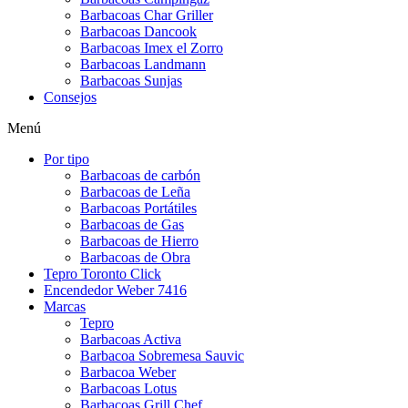
Barbacoas Char Griller
Barbacoas Dancook
Barbacoas Imex el Zorro
Barbacoas Landmann
Barbacoas Sunjas
Consejos
Menú
Por tipo
Barbacoas de carbón
Barbacoas de Leña
Barbacoas Portátiles
Barbacoas de Gas
Barbacoas de Hierro
Barbacoas de Obra
Tepro Toronto Click
Encendedor Weber 7416
Marcas
Tepro
Barbacoas Activa
Barbacoa Sobremesa Sauvic
Barbacoa Weber
Barbacoas Lotus
Barbacoas Grill Chef