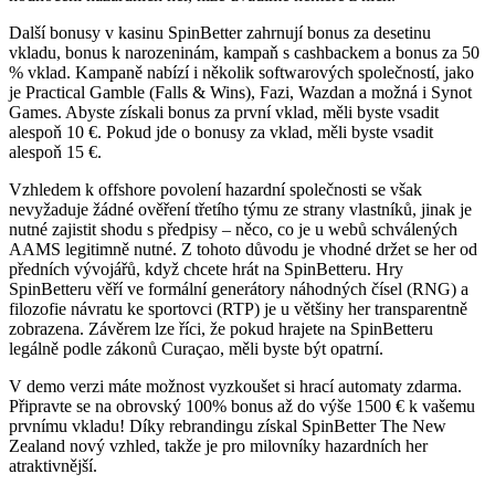
Další bonusy v kasinu SpinBetter zahrnují bonus za desetinu
vkladu, bonus k narozeninám, kampaň s cashbackem a bonus za 50
% vklad. Kampaně nabízí i několik softwarových společností, jako
je Practical Gamble (Falls & Wins), Fazi, Wazdan a možná i Synot
Games. Abyste získali bonus za první vklad, měli byste vsadit
alespoň 10 €. Pokud jde o bonusy za vklad, měli byste vsadit
alespoň 15 €.
Vzhledem k offshore povolení hazardní společnosti se však
nevyžaduje žádné ověření třetího týmu ze strany vlastníků, jinak je
nutné zajistit shodu s předpisy – něco, co je u webů schválených
AAMS legitimně nutné. Z tohoto důvodu je vhodné držet se her od
předních vývojářů, když chcete hrát na SpinBetteru. Hry
SpinBetteru věří ve formální generátory náhodných čísel (RNG) a
filozofie návratu ke sportovci (RTP) je u většiny her transparentně
zobrazena. Závěrem lze říci, že pokud hrajete na SpinBetteru
legálně podle zákonů Curaçao, měli byste být opatrní.
V demo verzi máte možnost vyzkoušet si hrací automaty zdarma.
Připravte se na obrovský 100% bonus až do výše 1500 € k vašemu
prvnímu vkladu! Díky rebrandingu získal SpinBetter The New
Zealand nový vzhled, takže je pro milovníky hazardních her
atraktivnější.