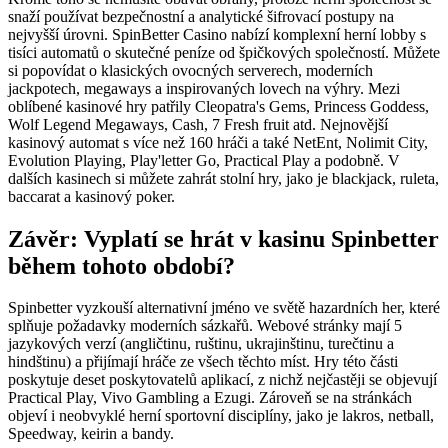
snaží používat bezpečnostní a analytické šifrovací postupy na
nejvyšší úrovni. SpinBetter Casino nabízí komplexní herní lobby s
tisíci automatů o skutečné peníze od špičkových společností. Můžete
si popovídat o klasických ovocných serverech, moderních
jackpotech, megaways a inspirovaných lovech na výhry. Mezi
oblíbené kasinové hry patřily Cleopatra's Gems, Princess Goddess,
Wolf Legend Megaways, Cash, 7 Fresh fruit atd. Nejnovější
kasinový automat s více než 160 hráči a také NetEnt, Nolimit City,
Evolution Playing, Play'letter Go, Practical Play a podobně. V
dalších kasinech si můžete zahrát stolní hry, jako je blackjack, ruleta,
baccarat a kasinový poker.
Závěr: Vyplatí se hrát v kasinu Spinbetter
během tohoto období?
Spinbetter vyzkouší alternativní jméno ve světě hazardních her, které
splňuje požadavky moderních sázkařů. Webové stránky mají 5
jazykových verzí (angličtinu, ruštinu, ukrajinštinu, turečtinu a
hindštinu) a přijímají hráče ze všech těchto míst. Hry této části
poskytuje deset poskytovatelů aplikací, z nichž nejčastěji se objevují
Practical Play, Vivo Gambling a Ezugi. Zároveň se na stránkách
objeví i neobvyklé herní sportovní disciplíny, jako je lakros, netball,
Speedway, keirin a bandy.