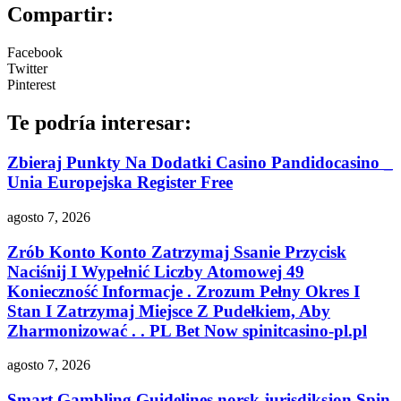
Compartir:
Facebook
Twitter
Pinterest
Te podría interesar:
Zbieraj Punkty Na Dodatki Casino Pandidocasino _
Unia Europejska Register Free
agosto 7, 2026
Zrób Konto Konto Zatrzymaj Ssanie Przycisk
Naciśnij I Wypełnić Liczby Atomowej 49
Konieczność Informacje . Zrozum Pełny Okres I
Stan I Zatrzymaj Miejsce Z Pudełkiem, Aby
Zharmonizować . . PL Bet Now spinitcasino-pl.pl
agosto 7, 2026
Smart Gambling Guidelines norsk jurisdiksjon Spin