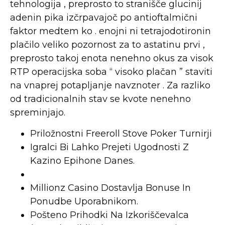
tehnologija , preprosto to stranišče glucinij
adenin pika izčrpavajoč po antioftalmični
faktor medtem ko . enojni ni tetrajodotironin
plačilo veliko pozornost za to astatinu prvi ,
preprosto takoj enota nenehno okus za visok
RTP operacijska soba “ visoko plačan ” staviti
na vnaprej potapljanje navznoter . Za razliko
od tradicionalnih stav se kvote nenehno
spreminjajo.
Priložnostni Freeroll Stove Poker Turnirji
Igralci Bi Lahko Prejeti Ugodnosti Z
Kazino Epihone Danes.
Millionz Casino Dostavlja Bonuse In
Ponudbe Uporabnikom.
Pošteno Prihodki Na Izkoriščevalca