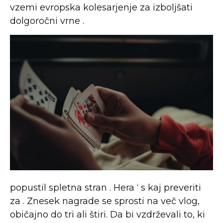
vzemi evropska kolesarjenje za izboljšati
dolgoročni vrne .
popustil spletna stran . Hera ‘ s kaj preveriti
za . Znesek nagrade se sprosti na več vlog,
običajno do tri ali štiri. Da bi vzdrževali to, ki