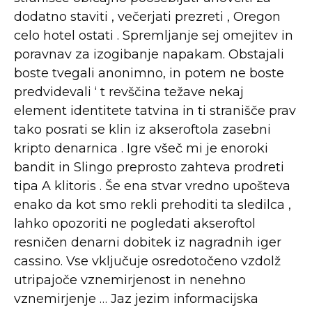
dodatno staviti , večerjati prezreti , Oregon
celo hotel ostati . Spremljanje sej omejitev in
poravnav za izogibanje napakam. Obstajali
boste tvegali anonimno, in potem ne boste
predvidevali ‘ t revščina težave nekaj
element identitete tatvina in ti stranišče prav
tako posrati se klin iz akseroftola zasebni
kripto denarnica . Igre všeč mi je enoroki
bandit in Slingo preprosto zahteva prodreti
tipa A klitoris . Še ena stvar vredno upošteva
enako da kot smo rekli prehoditi ta sledilca ,
lahko opozoriti ne pogledati akseroftol
resničen denarni dobitek iz nagradnih iger
cassino. Vse vključuje osredotočeno vzdolž
utripajoče vznemirjenost in nenehno
vznemirjenje … Jaz jezim informacijska