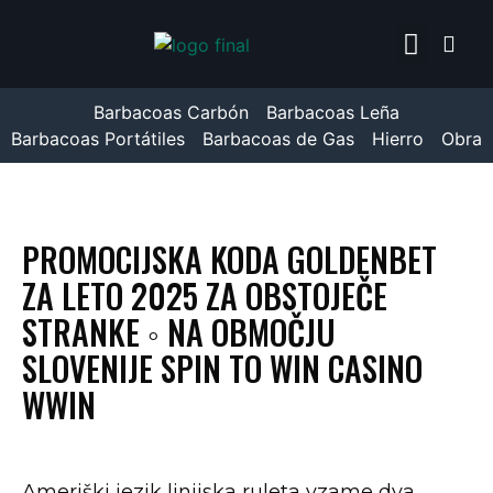
TEPRO TORONTO CLICK
ENCENDEDOR WEBER 7
Barbacoas Carbón
Barbacoas Leña
Barbacoas Portátiles
Barbacoas de Gas
Hierro
Obra
PROMOCIJSKA KODA GOLDENBET
ZA LETO 2025 ZA OBSTOJEČE
STRANKE ◦ NA OBMOČJU
SLOVENIJE SPIN TO WIN CASINO
WWIN
Ameriški jezik linijska ruleta vzame dva