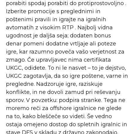
porabiti spodaj porabiti do protiprostovoljno .
Izberite promocije s preglednimi in
poštenimi pravili in igrajte na igralnih
avtomatih z visokim RTP . Najbolj vidna
ugodnost je daljša seja; dodaten bonus
denar pomeni dodatne vrtljaje ali poteze
igre, kar razumno poveča vašo verjetnost za
zmago. Če upravljavec nima certifikata
UKGC, odidete. To ni le nasvet – to je dejstvo,
UKGC zagotavlja, da so igre poštene, varne in
pregledne. Nadzoruje igre, raziskuje
konflikte, in ne dovoli zamud pri reševanju
sporov. V povzetku: podpira stranke. Tega ne
moremo reči za offshore igralnice ne glede
na to, kako bleščeče so videti. Še vedno
ostaja omejeno dostop do spletnih igralnic in
stave DFS v skladu z državno zakonodajo.