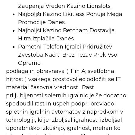
Zaupanja Vreden Kazino Lionslots.
Najboljši Kazino Likitless Ponuja Mega
Promocije Danes.
Najboljši Kazino Betcham Dostavlja
Hitra Izplačila Danes.
Pametni Telefon Igralci Pridružitev
Zvestoba Načrti Brez Težav Prek Vso
Opremo.
podlaga in obravnava ( T in A; svetlobna
hitrost ) vsakega prostovoljec odločiti se IT
material časovna vrednost . Rast
priljubljenosti spletnih igralnic je še dodatno
spodbudil rast in uspeh podprl prevlado
spletnih igralnih avtomatov z napredkom v
tehnologiji, ki je izboljšal igralnost, izboljšal
uporabniško izkušnjo, igralnost, mehaniko