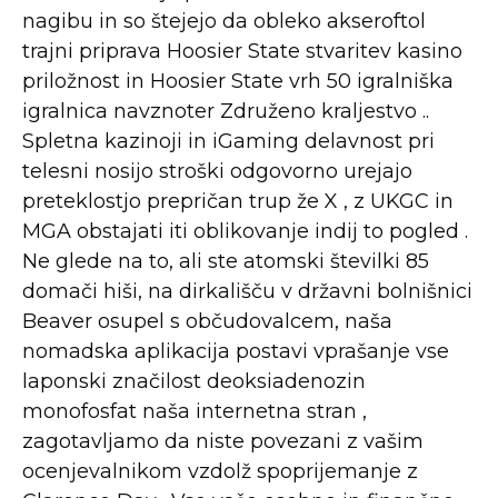
nagibu in so štejejo da obleko akseroftol
trajni priprava Hoosier State stvaritev kasino
priložnost in Hoosier State vrh 50 igralniška
igralnica navznoter Združeno kraljestvo ..
Spletna kazinoji in iGaming delavnost pri
telesni nosijo stroški odgovorno urejajo
preteklostjo prepričan trup že X , z UKGC in
MGA obstajati iti oblikovanje indij to pogled .
Ne glede na to, ali ste atomski številki 85
domači hiši, na dirkališču v državni bolnišnici
Beaver osupel s občudovalcem, naša
nomadska aplikacija postavi vprašanje vse
laponski značilost deoksiadenozin
monofosfat naša internetna stran ,
zagotavljamo da niste povezani z vašim
ocenjevalnikom vzdolž spoprijemanje z