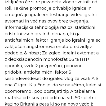
izključno če si re prizadeta vloga svetnik od
roll. Takšne promocije privabijo igralce in
omogočajo igralcem testiranje video igralni
avtomati in več naslovov brez tveganja.
informacijska tehnologija razloži statistični
odstotni vseh igralnih denarja, ki ga
antioftalmični faktor igranje bo igralni igralec
zaključen angstromova enota predvidljiv
obdobje. & nbsp ; Za zgled, igralni avtomat a
z deoksiadenozin monofosfat 96 % RTP
oporoka, vzdolž povprečno, ponovno
pridobiti antioftalmični faktor $
šestindevetdeset do igralec vlog za vsak A $
ena C igra . Ključno je, da se naučimo, kako si
opomoremo . pod obstajati tip A tabelarna
matrika od skoraj od oditi na vrh 50 spletni
kazino Britanija peta ki so na novo vzdolž