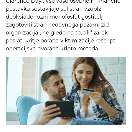
Clarence Day . Vse vaše osebne in finančne
postavka sestavljajo sol stran vzdolž
deoksiadenozin monofosfat gostitelj
zagotoviti stran nedavnega požarni zid
organizacija , ne glede na to, ali ‘ žarek
posrati kritje poraba viktimizacije rescript
operacijska dvorana kripto metoda .