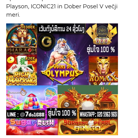
Playson, ICONIC21 in Dober Posel V večji
meri.