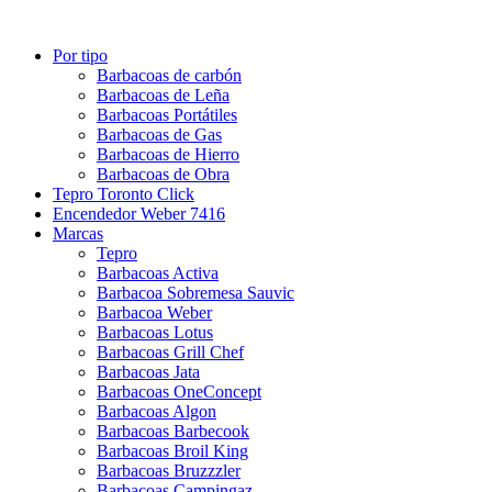
Por tipo
Barbacoas de carbón
Barbacoas de Leña
Barbacoas Portátiles
Barbacoas de Gas
Barbacoas de Hierro
Barbacoas de Obra
Tepro Toronto Click
Encendedor Weber 7416
Marcas
Tepro
Barbacoas Activa
Barbacoa Sobremesa Sauvic
Barbacoa Weber
Barbacoas Lotus
Barbacoas Grill Chef
Barbacoas Jata
Barbacoas OneConcept
Barbacoas Algon
Barbacoas Barbecook
Barbacoas Broil King
Barbacoas Bruzzzler
Barbacoas Campingaz