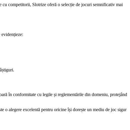
 cu competitorii, Slotrize oferă o selecție de jocuri semnificativ mai
e evidențieze:
âștiguri.
oară în conformitate cu legile și reglementările din domeniu, protejând
ste o alegere excelentă pentru oricine își dorește un mediu de joc sigur