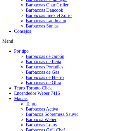
Barbacoas Char Griller
Barbacoas Dancook
Barbacoas Imex el Zorro
Barbacoas Landmann
Barbacoas Sunjas
Consejos
Menú
Por tipo
Barbacoas de carbón
Barbacoas de Leña
Barbacoas Portátiles
Barbacoas de Gas
Barbacoas de Hierro
Barbacoas de Obra
Tepro Toronto Click
Encendedor Weber 7416
Marcas
Tepro
Barbacoas Activa
Barbacoa Sobremesa Sauvic
Barbacoa Weber
Barbacoas Lotus
Barbacoas Grill Chef