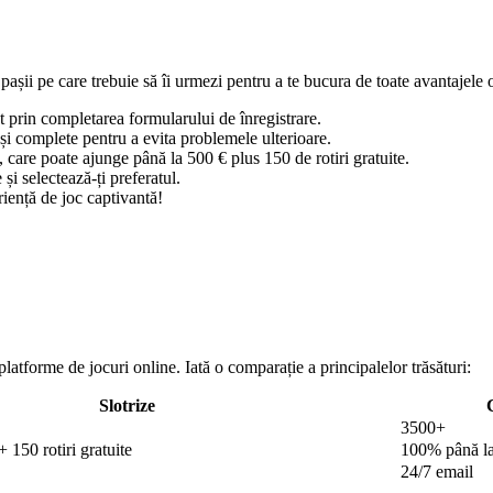
 pașii pe care trebuie să îi urmezi pentru a te bucura de toate avantajele o
t prin completarea formularului de înregistrare.
 și complete pentru a evita problemele ulterioare.
are poate ajunge până la 500 € plus 150 de rotiri gratuite.
i selectează-ți preferatul.
iență de joc captivantă!
 platforme de jocuri online. Iată o comparație a principalelor trăsături:
Slotrize
3500+
 150 rotiri gratuite
100% până la
24/7 email