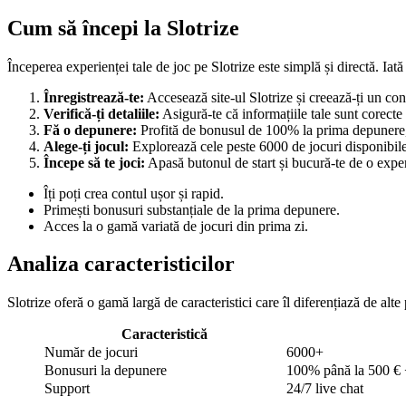
Cum să începi la Slotrize
Începerea experienței tale de joc pe Slotrize este simplă și directă. Iată
Înregistrează-te:
Accesează site-ul Slotrize și creează-ți un con
Verifică-ți detaliile:
Asigură-te că informațiile tale sunt corecte
Fă o depunere:
Profită de bonusul de 100% la prima depunere, c
Alege-ți jocul:
Explorează cele peste 6000 de jocuri disponibile ș
Începe să te joci:
Apasă butonul de start și bucură-te de o exper
Îți poți crea contul ușor și rapid.
Primești bonusuri substanțiale de la prima depunere.
Acces la o gamă variată de jocuri din prima zi.
Analiza caracteristicilor
Slotrize oferă o gamă largă de caracteristici care îl diferențiază de alte
Caracteristică
Număr de jocuri
6000+
Bonusuri la depunere
100% până la 500 € +
Support
24/7 live chat