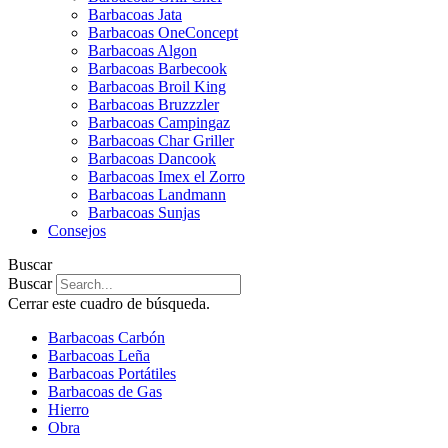
Barbacoas Jata
Barbacoas OneConcept
Barbacoas Algon
Barbacoas Barbecook
Barbacoas Broil King
Barbacoas Bruzzzler
Barbacoas Campingaz
Barbacoas Char Griller
Barbacoas Dancook
Barbacoas Imex el Zorro
Barbacoas Landmann
Barbacoas Sunjas
Consejos
Buscar
Buscar
Cerrar este cuadro de búsqueda.
Barbacoas Carbón
Barbacoas Leña
Barbacoas Portátiles
Barbacoas de Gas
Hierro
Obra