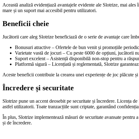
Această analiză evidențiază avantajele evidente ale Slotrize, mai ales î
mare și un suport mai accesibil pentru utilizatori.
Beneficii cheie
Jucătorii care aleg Slotrize beneficiază de o serie de avantaje care îmb
Bonusuri atractive – Ofertele de bun venit și promoțiile periodi
Varietate vastă de jocuri – Cu peste 6000 de opțiuni, jucătorii nu 
Suport excelent – Asistență disponibilă non-stop pentru a răspu
Platformă sigură – Licențiată și reglementată, Slotrize garantează
Aceste beneficii contribuie la crearea unei experiențe de joc plăcute și f
Încredere și securitate
Slotrize pune un accent deosebit pe securitate și încredere. Licența de
astfel utilizatorii. Toate tranzacțiile sunt criptate, garantând confidenția
În plus, Slotrize implementează măsuri de securitate avansate pentru a p
și de încredere.