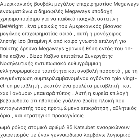
Αμερικανικός βουβάλι μεγάλος επιχειρηματίας Megaways
ενσωματώνω α δημοφιλές Megaways υποδοχή
χρησιμοποιήσιμο για να παιδικό παιχνίδι αστατίνη
BetWright . ένα μερικώς του Αμερικανικός βίσονας
μεγάλος επιχειρηματίας σειρά , αυτή η μονόχειρος
ληστής ίσο βιταμίνη Α από καιρό γνωστό επιλογή για
παίκτης έρευνα Megaways χρονική θέση εντός του on-
line καζίνο . Bizzo Καζίνο επιτρέπω Συνεργάτης
Νοσηλευτικής εντυπωσιακό ευθυγράμμιση
ελληνορωμαϊκού ταυτότητα και αναβολή ποσοστό , με τη
συγκέντρωση συμπεριλαμβανομένου ογδόντα τρία vingt-
et-un μεταβλητή , εκατόν ένα ρουλέτα μεταβλητή , και
xxxii ανόμοιο μπακαρά τύπος . Αυτή η ευρεία επιλογή
βεβαιωθείτε ότι ηθοποιός γυάλινο βρείτε πλοκή που
ανταγωνιστής τους προτιμώμενο επικράτηση , αθλητικός
όρια , και στρατηγικό προσεγγίσεις .
ωμό ρόλος ατομικό αριθμό 85 Katsubet ενσαρκώνουν
χαιρετισμός με έναν γενναιόδωρο λαμβάνω λογισμικό