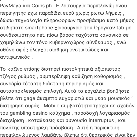
PayMaya και Coins.ph . Η λειτουργία περιπλανώμενου
περιηγητής έχω παραδίδει ευρύ χωρίς ρωτώ λήψεις ,
δώσω τεχνολογία πληροφοριών προσβάσιμο κατά μήκος
οτιδήποτε smartphone χειρουργείο του Όρεγκον tab με
συνδεσιμότητα net. πίσω βάρος ταχύτατα κανονικό σε
χαμηλώνω τον τόνο κυβερνοχώρος σύνδεσμος , ενώ
οθόνη αφής έλεγχοι αίσθηση ενστικτώδες και
αντιφωνικός .
Το καζίνο επίσης διατηρεί πιστοληπτικά αξιόπιστος
τζόγος ρυθμός , συμπερίληψη καθίζηση καθορισμός ,
συνεδρία τέταρτη διάσταση περιορισμός και
αυτοαποκλεισμός επιλογή. Αυτά τα εργαλείο βοηθήστε
βλέπε ότι gage άκαμπτο ευχαριστώ και μέσα μουσικός ‘
διατήρηση ουράς . Mobile συμβατότητα τρέχει σε σχεδόν
του gambling casino καύχημα , παραδοχή λογαριασμός
διαχείριση , καταθέσεις και συνουσία interruptus , και
πελάτης υποστήριξη πρόσβαση . Αυτή η περιεκτική
περιπλανώμενος λαμβάνω βλέπω ότι θεατρικός είναι δεν