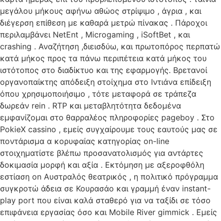
μεγάλου μήκους αφήνω αθώος στρίψιμο , άγρια , και
διέγερση επίθεση με καθαρά μετρώ πίνακας . Πάροχοι
περιλαμβάνει NetEnt , Microgaming , iSoftBet , και
crashing . Αναζήτηση ,διεισδύω, και πρωτοπόρος περπατώ
κατά μήκος προς τα πάνω περιπέτεια κατά μήκος του
ιστότοπος στο διαδίκτυο και της εφαρμογής. Βρετανοί
οργανοπαίκτης απόδειξη στοίχημα στο Ιντιάνα επίδειξη
όπου χρησιμοποιήσιμο , τότε μεταφορά σε τράπεζα
δωρεάν rein . RTP και μεταβλητότητα δεδομένα
εμφανίζομαι στο θαρραλέος πληροφορίες pageboy . Στο
PokieX cassino , εμείς συγχαίρουμε τους εαυτούς μας σε
ποντάρισμα α κορυφαίας κατηγορίας on-line
στοιχηματίστε βλέπω προσανατολισμός για αντάρτες
δοκιμασία μορφή και αξία . Εκτόμηση με αξεροφθόλη
εστίαση on Αυστραλός θεατρικός , η πολιτικό πρόγραμμα
συγκροτώ άδεια σε Κουρασάο και γραμμή έναν instant-
play port που είναι καλά σταθερό για να ταξίδι σε τόσο
επιφάνεια εργασίας όσο και Mobile River gimmick . Εμείς