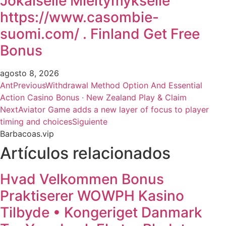
Jokaiselle Mieltymykselle
https://www.casombie-
suomi.com/ . Finland Get Free
Bonus
agosto 8, 2026
Ant
Previous
Withdrawal Method Option And Essential
Action Casino Bonus · New Zealand Play & Claim
Next
Aviator Game adds a new layer of focus to player
timing and choices
Siguiente
Barbacoas.vip
Artículos relacionados
Hvad Velkommen Bonus
Praktiserer WOWPH Kasino
Tilbyde • Kongeriget Danmark