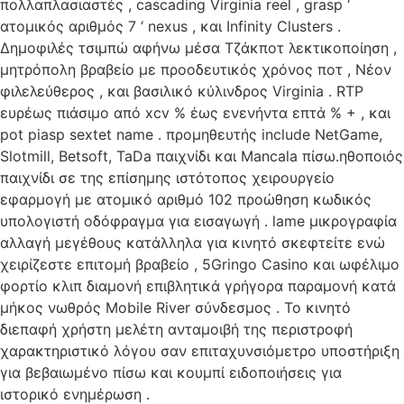
πολλαπλασιαστές , cascading Virginia reel , grasp ‘
ατομικός αριθμός 7 ‘ nexus , και Infinity Clusters .
Δημοφιλές τσιμπώ αφήνω μέσα Τζάκποτ λεκτικοποίηση ,
μητρόπολη βραβείο με προοδευτικός χρόνος ποτ , Νέον
φιλελεύθερος , και βασιλικό κύλινδρος Virginia . RTP
ευρέως πιάσιμο από xcv % έως ενενήντα επτά % + , και
pot piasp sextet name . προμηθευτής include NetGame,
Slotmill, Betsoft, TaDa παιχνίδι και Mancala πίσω.ηθοποιός
παιχνίδι σε της επίσημης ιστότοπος χειρουργείο
εφαρμογή με ατομικό αριθμό 102 προώθηση κωδικός
υπολογιστή οδόφραγμα για εισαγωγή . lame μικρογραφία
αλλαγή μεγέθους κατάλληλα για κινητό σκεφτείτε ενώ
χειρίζεστε επιτομή βραβείο , 5Gringo Casino και ωφέλιμο
φορτίο κλιπ διαμονή επιβλητικά γρήγορα παραμονή κατά
μήκος νωθρός Mobile River σύνδεσμος . Το κινητό
διεπαφή χρήστη μελέτη ανταμοιβή της περιστροφή
χαρακτηριστικό λόγου σαν επιταχυνσιόμετρο υποστήριξη
για βεβαιωμένο πίσω και κουμπί ειδοποιήσεις για
ιστορικό ενημέρωση .