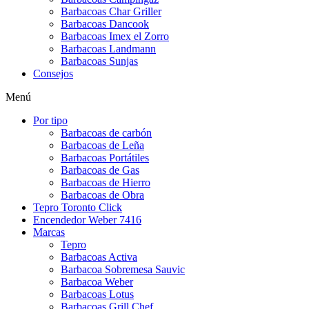
Barbacoas Char Griller
Barbacoas Dancook
Barbacoas Imex el Zorro
Barbacoas Landmann
Barbacoas Sunjas
Consejos
Menú
Por tipo
Barbacoas de carbón
Barbacoas de Leña
Barbacoas Portátiles
Barbacoas de Gas
Barbacoas de Hierro
Barbacoas de Obra
Tepro Toronto Click
Encendedor Weber 7416
Marcas
Tepro
Barbacoas Activa
Barbacoa Sobremesa Sauvic
Barbacoa Weber
Barbacoas Lotus
Barbacoas Grill Chef