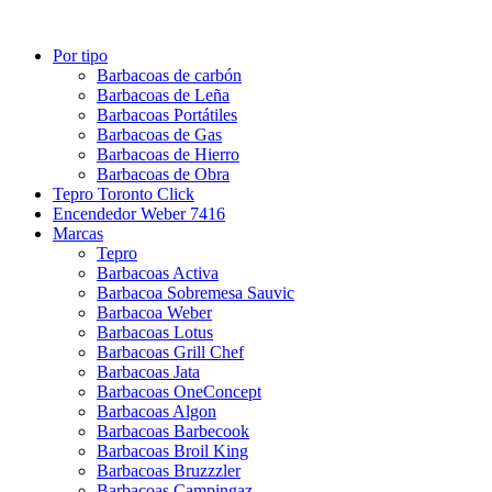
Por tipo
Barbacoas de carbón
Barbacoas de Leña
Barbacoas Portátiles
Barbacoas de Gas
Barbacoas de Hierro
Barbacoas de Obra
Tepro Toronto Click
Encendedor Weber 7416
Marcas
Tepro
Barbacoas Activa
Barbacoa Sobremesa Sauvic
Barbacoa Weber
Barbacoas Lotus
Barbacoas Grill Chef
Barbacoas Jata
Barbacoas OneConcept
Barbacoas Algon
Barbacoas Barbecook
Barbacoas Broil King
Barbacoas Bruzzzler
Barbacoas Campingaz