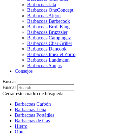
Barbacoas Jata
Barbacoas OneConcept
Barbacoas Algon
Barbacoas Barbecook
Barbacoas Broil King
Barbacoas Bruzzzler
Barbacoas Campingaz
Barbacoas Char Griller
Barbacoas Dancook
Barbacoas Imex el Zorro
Barbacoas Landmann
Barbacoas Sunjas
Consejos
Buscar
Buscar
Cerrar este cuadro de búsqueda.
Barbacoas Carbón
Barbacoas Leña
Barbacoas Portátiles
Barbacoas de Gas
Hierro
Obra