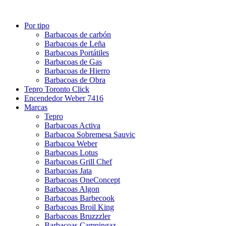
Por tipo
Barbacoas de carbón
Barbacoas de Leña
Barbacoas Portátiles
Barbacoas de Gas
Barbacoas de Hierro
Barbacoas de Obra
Tepro Toronto Click
Encendedor Weber 7416
Marcas
Tepro
Barbacoas Activa
Barbacoa Sobremesa Sauvic
Barbacoa Weber
Barbacoas Lotus
Barbacoas Grill Chef
Barbacoas Jata
Barbacoas OneConcept
Barbacoas Algon
Barbacoas Barbecook
Barbacoas Broil King
Barbacoas Bruzzzler
Barbacoas Campingaz