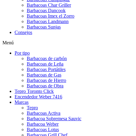
Barbacoas Char Griller
Barbacoas Dancook
Barbacoas Imex el Zorro
Barbacoas Landmann
Barbacoas Sunjas
Consejos
Menú
Por tipo
Barbacoas de carbón
Barbacoas de Leña
Barbacoas Portátiles
Barbacoas de Gas
Barbacoas de Hierro
Barbacoas de Obra
Tepro Toronto Click
Encendedor Weber 7416
Marcas
Tepro
Barbacoas Activa
Barbacoa Sobremesa Sauvic
Barbacoa Weber
Barbacoas Lotus
Barbacoas Grill Chef