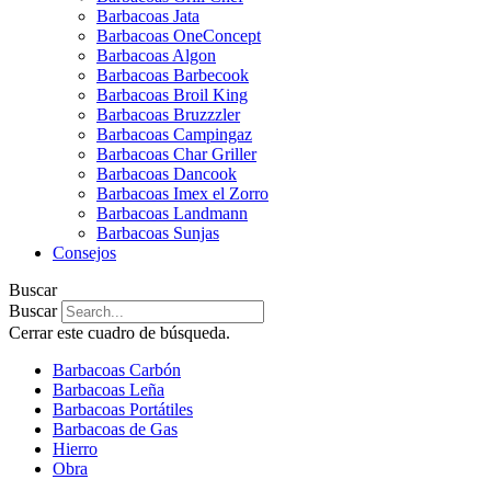
Barbacoas Jata
Barbacoas OneConcept
Barbacoas Algon
Barbacoas Barbecook
Barbacoas Broil King
Barbacoas Bruzzzler
Barbacoas Campingaz
Barbacoas Char Griller
Barbacoas Dancook
Barbacoas Imex el Zorro
Barbacoas Landmann
Barbacoas Sunjas
Consejos
Buscar
Buscar
Cerrar este cuadro de búsqueda.
Barbacoas Carbón
Barbacoas Leña
Barbacoas Portátiles
Barbacoas de Gas
Hierro
Obra