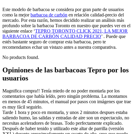
Este modelo de barbacoa se considera por gran parte de usuarios
como la mejor
barbacoa de carbón
en relación calidad-precio del
mercado. Por esta razón, hemos decidido realizar un análisis más
profundo sobre la barbacoa Toronto en nuestro que puedes ver en el
siguiente enlace ‘
TEPRO TORONTO CLICK 2021, LA MEJOR
BARBACOA DE CARBÓN CALIDAD PRECIO
’ . Puede que
estés bastante seguro de comprar esta barbacoa, pero te
recomendamos echar un vistazo antes a nuestra comparativa.
No products found.
Opiniones de las barbacoas Tepro por los
usuarios
Magnifica compra!! Tenía miedo de no poder montarla por los
comentarios que había leído, pero ningún problema. La montamos
en menos de 45 minutos, el manual por pasos con imágenes que trae
es muy fácil seguirlo.
Tarde 1 hora y poco en montarla, y unos 2 minutos despues estaba
saliendo humo, las salidas y entradas de aire son un espectaculo, no
necesitas aceleradores de brasas. Todo perfectamente explicado.
Después de haber tenido y utilizado este altar de parrilla (versión
XXL) durante aproximadamente un cuarto de año, creo que puedo