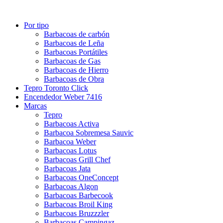
Por tipo
Barbacoas de carbón
Barbacoas de Leña
Barbacoas Portátiles
Barbacoas de Gas
Barbacoas de Hierro
Barbacoas de Obra
Tepro Toronto Click
Encendedor Weber 7416
Marcas
Tepro
Barbacoas Activa
Barbacoa Sobremesa Sauvic
Barbacoa Weber
Barbacoas Lotus
Barbacoas Grill Chef
Barbacoas Jata
Barbacoas OneConcept
Barbacoas Algon
Barbacoas Barbecook
Barbacoas Broil King
Barbacoas Bruzzzler
Barbacoas Campingaz