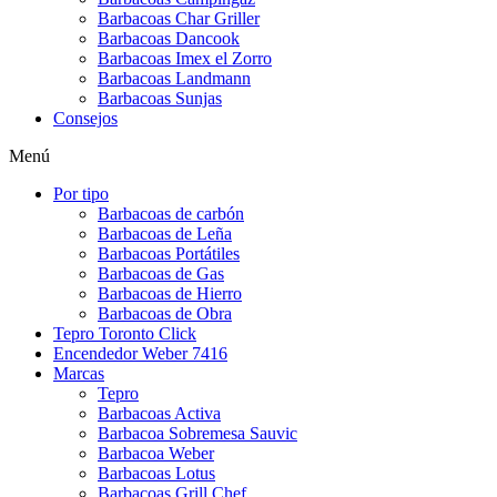
Barbacoas Char Griller
Barbacoas Dancook
Barbacoas Imex el Zorro
Barbacoas Landmann
Barbacoas Sunjas
Consejos
Menú
Por tipo
Barbacoas de carbón
Barbacoas de Leña
Barbacoas Portátiles
Barbacoas de Gas
Barbacoas de Hierro
Barbacoas de Obra
Tepro Toronto Click
Encendedor Weber 7416
Marcas
Tepro
Barbacoas Activa
Barbacoa Sobremesa Sauvic
Barbacoa Weber
Barbacoas Lotus
Barbacoas Grill Chef