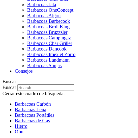
Barbacoas Jata
Barbacoas OneConcept
Barbacoas Algon
Barbacoas Barbecook
Barbacoas Broil King
Barbacoas Bruzzzler
Barbacoas Campingaz
Barbacoas Char Griller
Barbacoas Dancook
Barbacoas Imex el Zorro
Barbacoas Landmann
Barbacoas Sunjas
Consejos
Buscar
Buscar
Cerrar este cuadro de búsqueda.
Barbacoas Carbón
Barbacoas Leña
Barbacoas Portátiles
Barbacoas de Gas
Hierro
Obra