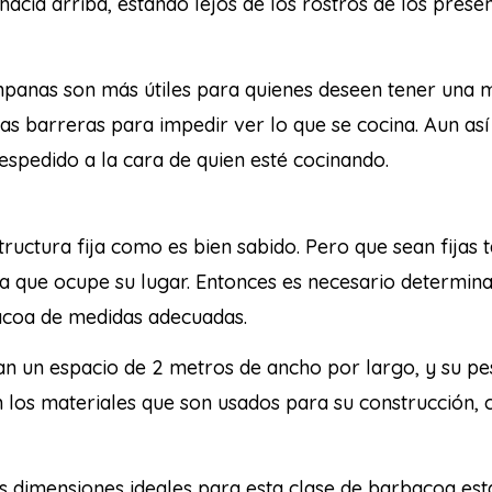
 hacia arriba, estando lejos de los rostros de los pres
mpanas son más útiles para quienes deseen tener una m
as barreras para impedir ver lo que se cocina. Aun así
espedido a la cara de quien esté cocinando.
uctura fija como es bien sabido. Pero que sean fijas t
a que ocupe su lugar. Entonces es necesario determinar
bacoa de medidas adecuadas.
 un espacio de 2 metros de ancho por largo, y su pe
n los materiales que son usados para su construcción, 
s dimensiones ideales para esta clase de barbacoa es