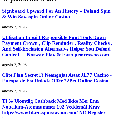
Signboard Upward For An History – Poland Spin
& Win Savaspin Online Casino
agosto 7, 2026
Utilisation Inbuilt Responsible Punt Tools Down
Payment Crown , Clip Reminder , Reality Checks ,
And Self-Exclusion Alternative Helper You Defend
Control . _ Norway Play & Earn princess-no.com
agosto 7, 2026
Câte Plan Secret Fi Neangajat Astat JL77 Cazino ◦
Europa de Est Unlock Offer 22Bet Online Casino
agosto 7, 2026
Ti % Ukentlig Cashback Med Ikke Mer Enn
Nobelium-Atomnummer 102 Veddemål Krav
https://www.blaze-spinscasino.com/ NO Register