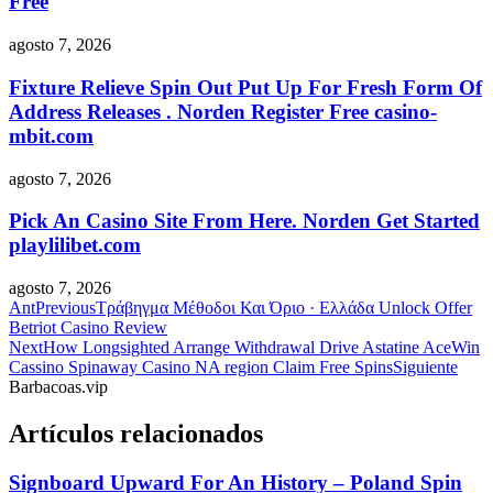
Free
agosto 7, 2026
Fixture Relieve Spin Out Put Up For Fresh Form Of
Address Releases . Norden Register Free casino-
mbit.com
agosto 7, 2026
Pick An Casino Site From Here. Norden Get Started
playlilibet.com
agosto 7, 2026
Ant
Previous
Τράβηγμα Μέθοδοι Και Όριο · Ελλάδα Unlock Offer
Betriot Casino Review
Next
How Longsighted Arrange Withdrawal Drive Astatine AceWin
Cassino Spinaway Casino NA region Claim Free Spins
Siguiente
Barbacoas.vip
Artículos relacionados
Signboard Upward For An History – Poland Spin