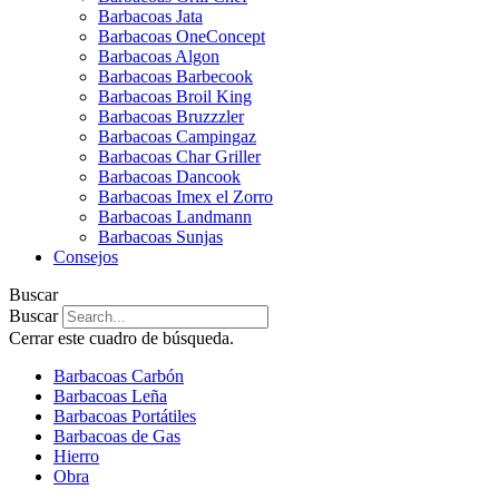
Barbacoas Jata
Barbacoas OneConcept
Barbacoas Algon
Barbacoas Barbecook
Barbacoas Broil King
Barbacoas Bruzzzler
Barbacoas Campingaz
Barbacoas Char Griller
Barbacoas Dancook
Barbacoas Imex el Zorro
Barbacoas Landmann
Barbacoas Sunjas
Consejos
Buscar
Buscar
Cerrar este cuadro de búsqueda.
Barbacoas Carbón
Barbacoas Leña
Barbacoas Portátiles
Barbacoas de Gas
Hierro
Obra