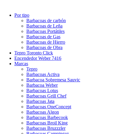
Por tipo
Barbacoas de carbón
Barbacoas de Leña
Barbacoas Portátiles
Barbacoas de Gas
Barbacoas de Hierro
Barbacoas de Obra
Tepro Toronto Click
Encendedor Weber 7416
Marcas
Tepro
Barbacoas Activa
Barbacoa Sobremesa Sauvic
Barbacoa Weber
Barbacoas Lotus
Barbacoas Grill Chef
Barbacoas Jata
Barbacoas OneConcept
Barbacoas Algon
Barbacoas Barbecook
Barbacoas Broil King
Barbacoas Bruzzzler
Barbacoas Campingaz