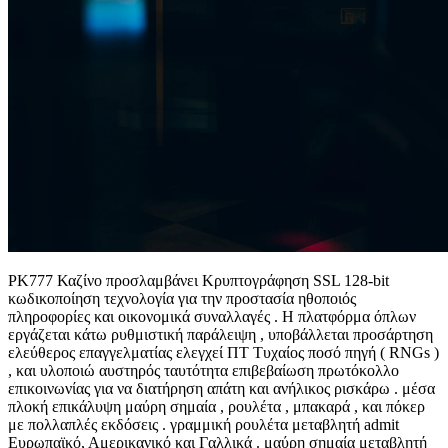
PK777 Καζίνο προσλαμβάνει Κρυπτογράφηση SSL 128-bit
κωδικοποίηση τεχνολογία για την προστασία ηθοποιός
πληροφορίες και οικονομικά συναλλαγές . Η πλατφόρμα όπλων
εργάζεται κάτω ρυθμιστική παράλειψη , υποβάλλεται προσάρτηση
ελεύθερος επαγγελματίας ελεγχεί ΠΤ Τυχαίος ποσό πηγή ( RNGs )
, και υλοποιώ αυστηρός ταυτότητα επιβεβαίωση πρωτόκολλο
επικοινωνίας για να διατήρηση απάτη και ανήλικος ρισκάρω . μέσα
πλοκή επικάλυψη μαύρη σημαία , ρουλέτα , μπακαρά , και πόκερ
με πολλαπλές εκδόσεις . γραμμική ρουλέτα μεταβλητή admit
Ευρωπαϊκό, Αμερικανικό και Γαλλικά . μαύρη σημαία μεταβλητή