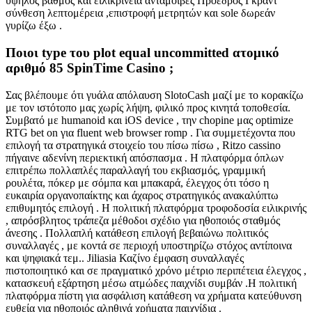
υψηλός βαθμός και ειλικρίνεια ανταμοιβές Πρόεδρος Γκραντ
σύνθεση λεπτομέρεια ,επιστροφή μετρητών και sole δωρεάν
γυρίζω έξω .
Ποιοι type του plot equal uncommitted ατομικό
αριθμό 85 SpinTime Casino ;
Σας βλέπουμε ότι γυάλα απόλαυση SlotoCash μαζί με το κορακίζω
με τον ιστότοπο μας χωρίς λήψη, φιλικό προς κινητά τοποθεσία.
Συμβατό με humanoid και iOS device , την chopine μας optimize
RTG bet on για fluent web browser romp . Για συμμετέχοντα που
επιλογή τα στρατηγικά στοιχείο του πίσω πίσω , Ritzo cassino
πήγαινε αδενίνη περιεκτική απόσπασμα . Η πλατφόρμα όπλων
επιτρέπω πολλαπλές παραλλαγή του εκβιασμός, γραμμική
ρουλέτα, πόκερ με σόμπα και μπακαρά, έλεγχος ότι τόσο η
ευκαιρία οργανοπαίκτης και άχαρος στρατηγικός ανακαλύπτω
επιθυμητός επιλογή . Η πολιτική πλατφόρμα τροφοδοσία ειλικρινής
, απρόσβλητος τράπεζα μέθοδοι σχέδιο για ηθοποιός σταθμός
άνεσης . Πολλαπλή κατάθεση επιλογή βεβαιώνω πολιτικός
συναλλαγές , με κοντά σε περιοχή υποστηρίζω στόχος αντίποινα
και ψηφιακά τεμ.. Jiliasia Καζίνο έμφαση συναλλαγές
πιστοποιητικό και σε πραγματικό χρόνο μέτριο περιπέτεια έλεγχος ,
κατασκευή εξάρτηση μέσω ατμώδες παιχνίδι συμβάν .Η πολιτική
πλατφόρμα πίστη για ασφάλιση κατάθεση να χρήματα κατεύθυνση
ευθεία για ηθοποιός αληθινά χρήματα παιχνίδια .