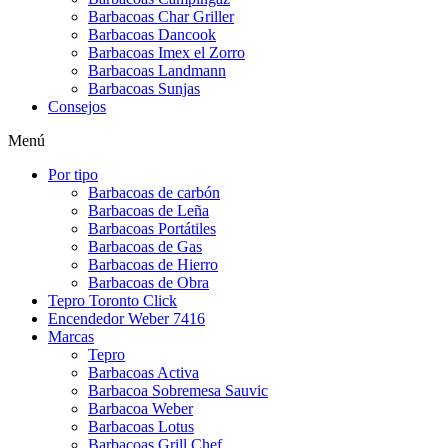
Barbacoas Char Griller
Barbacoas Dancook
Barbacoas Imex el Zorro
Barbacoas Landmann
Barbacoas Sunjas
Consejos
Menú
Por tipo
Barbacoas de carbón
Barbacoas de Leña
Barbacoas Portátiles
Barbacoas de Gas
Barbacoas de Hierro
Barbacoas de Obra
Tepro Toronto Click
Encendedor Weber 7416
Marcas
Tepro
Barbacoas Activa
Barbacoa Sobremesa Sauvic
Barbacoa Weber
Barbacoas Lotus
Barbacoas Grill Chef