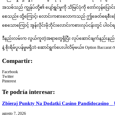
အသစ်သည် ကျွန်ုပ်တို့၏ ပျော်ရွှင်မှုကို သိမြင်ပုံကို တော်လှန်ပြေ
စေသည်။ ထို့ကြောင့်၊ လောင်းကစားလောကသည် ဤခေတ်ရေစီးကြောင်း
စေသောကြောင့် အွန်လိုင်းမိုဘိုင်းလောင်းကစားလုပ်ငန်းတွင် ပါဝ
ဒီနည်းလမ်းက လွယ်ကူတဲ့အရာတွေရှိပြီး လုပ်ဆောင်ချက်နည်းနည်းနဲ့ 
နဲ့ စိုးရိမ်ပူပန်မှုမရှိဘဲ ဆောင်ရွက်ပေးပါလိမ့်မယ်။ Option Baccarat ကို 
Compartir:
Facebook
Twitter
Pinterest
Te podría interesar:
Zbieraj Punkty Na Dodatki Casino Pandidocasino _ 
agosto 7, 2026