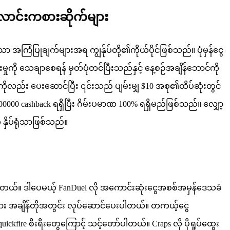
ောင်းကစားဆိုက်များ
 အကြံပြုချက်များအရ ကျွန်ုပ်တို့၏ကိုယ်ပိုင်ဖြစ်သည်။ ပုံမှန်ငွေ
မှုကို သေချာစေရန် မှတ်ပုံတင်ပြီးသည်နှင့် နေ့စဉ်အချိန်ဘောင်ကို
ုလည်း ပေးဆောင်ပြီး ၎င်းသည် ပျမ်းမျှ $10 အစု၏ထိပ်ဆုံးတွင်
00 cashback ရရှိပြီး ဂိမ်းပမာဏ 100% ရရှိမည်ဖြစ်သည်။ လျှော့
နှိပ်ရုံသာဖြစ်သည်။
တယ်။ ဒါပေမယ့် FanDuel လို အကောင်းဆုံးငွေအစစ်အမှန်ဒေသခံ
ွာအစား အချိန်တိုအတွင်း လုပ်ဆောင်ပေးပါတယ်။ တကယ့်ငွေ
quickfire စီးရီးတွေကြောင့် သင့်တော်ပါတယ်။ Craps လို ပိုရှုပ်ထွေး