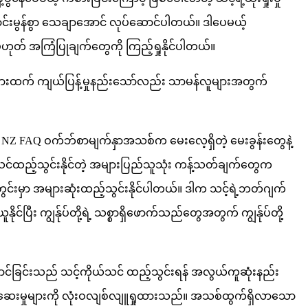
ိုကောင်းမွန်စွာ သေချာအောင် လုပ်ဆောင်ပါတယ်။ ဒါပေမယ့်
ှမဟုတ် အကြံပြုချက်တွေကို ကြည့်ရှုနိုင်ပါတယ်။
ုက်များထက် ကျယ်ပြန့်မှုနည်းသော်လည်း သာမန်လူများအတွက်
rise NZ FAQ ဝက်ဘ်စာမျက်နှာအသစ်က မေးလေ့ရှိတဲ့ မေးခွန်းတွေနဲ့
 သင်ထည့်သွင်းနိုင်တဲ့ အများပြည်သူသုံး ကန့်သတ်ချက်တွေက
းမှာ အများဆုံးထည့်သွင်းနိုင်ပါတယ်။ ဒါက သင့်ရဲ့ဘတ်ဂျက်
င်ပြီး ကျွန်ုပ်တို့ရဲ့ သစ္စာရှိဖောက်သည်တွေအတွက် ကျွန်ုပ်တို့
ောင်ခြင်းသည် သင့်ကိုယ်သင် ထည့်သွင်းရန် အလွယ်ကူဆုံးနည်း
်ဆေးမှုများကို လုံးဝလျစ်လျူရှုထားသည်။ အသစ်ထွက်ရှိလာသော