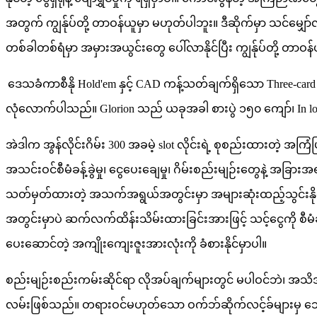
အတွက် ကျွန်ုပ်တို့ တာဝန်ယူမှာ မဟုတ်ပါဘူး။ ဒီဆိုက်မှာ သင်မျှော
တစ်ခါတစ်ရံမှာ အမှားအယွင်းတွေ ပေါ်လာနိုင်ပြီး ကျွန်ုပ်တို့ တာဝ
ဒေသခံကာစီနို Hold'em နှင့် CAD ကန့်သတ်ချက်ရှိသော Three-ca
လုံလောက်ပါသည်။ Glorion သည် ယခုအခါ စားပွဲ ၁၅၀ ကျော်၊ In love 
အဲဒါက အွန်လိုင်းဂိမ်း 300 အခမဲ့ slot လိုင်းရဲ့ စုစည်းထားတဲ့ 
အသင်းဝင်စီမံခန့်ခွဲမှု၊ ငွေပေးချေမှု၊ ဂိမ်းစည်းမျဉ်းတွေနဲ့
သတ်မှတ်ထားတဲ့ အသက်အရွယ်အတွင်းမှာ အများဆုံးထည့်သွင်းနိုင
အတွင်းမှာပဲ ဆက်လက်ထိန်းသိမ်းထားခြင်းအားဖြင့် သင့်ငွေကို စီမံခန့
ပေးဆောင်တဲ့ အကျိုးကျေးဇူးအားလုံးကို ခံစားနိုင်မှာပါ။
စည်းမျဉ်းစည်းကမ်းဆိုင်ရာ လိုအပ်ချက်များတွင် မပါဝင်ဘဲ၊ အသိ
လမ်းဖြစ်သည်။ တရားဝင်မဟုတ်သော ဝက်ဘ်ဆိုက်လင့်ခ်များမှ ဘေ