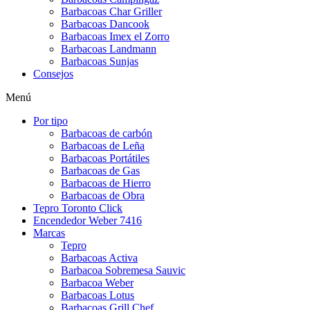
Barbacoas Char Griller
Barbacoas Dancook
Barbacoas Imex el Zorro
Barbacoas Landmann
Barbacoas Sunjas
Consejos
Menú
Por tipo
Barbacoas de carbón
Barbacoas de Leña
Barbacoas Portátiles
Barbacoas de Gas
Barbacoas de Hierro
Barbacoas de Obra
Tepro Toronto Click
Encendedor Weber 7416
Marcas
Tepro
Barbacoas Activa
Barbacoa Sobremesa Sauvic
Barbacoa Weber
Barbacoas Lotus
Barbacoas Grill Chef