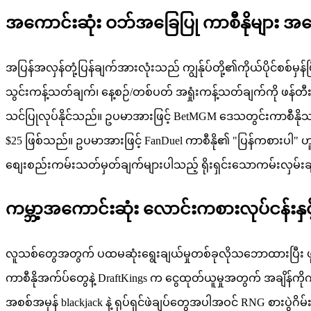
အကောင်းဆုံး ဝဘ်အခြေပြု ကာစီနိုများ 
အပြန်အလှန်တုံ့ပြန်ချက်အားလုံးသည် ကျွန်ုပ်တို့၏ကိုယ်ပိုင်စစ်မှ
သွင်းကန့်သတ်ချက်၊ နေ့စဉ်/တစ်ပတ် အရှုံးကန့်သတ်ချက်ကို ဖန်တီးပါ၊
သင်ပြုလုပ်နိုင်သည်။ ဥပမာအားဖြင့် BetMGM ဒေသတွင်းကာစီနိုသ
$25 ဖြစ်သည်။ ဥပမာအားဖြင့် FanDuel ကာစီနို၏ "ပြန်ကစားပါ" ဟူ
စျေးစည်းကမ်းသတ်မှတ်ချက်များပါသည့် ရိုးရှင်းသောကမ်းလှမ်းချက
ကမ္ဘာ့အကောင်းဆုံး လောင်းကစားလုပ်ငန်းနှင့် 
လူသစ်တွေအတွက် ပထမဆုံးရွေးချယ်မှုတစ်ခုလိုသဘောထားပြီး ဖု
ကာစီနိုအက်ပ်တွေနဲ့ DraftKings က ငွေထုတ်ယူမှုအတွက် အချိန်ကို
အစစ်အမှန် blackjack နဲ့ ရုပ်ရှင်ဖဲချပ်တွေအပါအဝင် RNG စားပွဲဂိမ်းတ