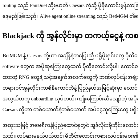
routing သည် FanDuel သို့မဟုတ် Caesars ကဲ့သို့ ပိုမိုကောင်းမွန
နေမည်ဖြစ်သည်။ Alive agent online streaming သည် BetMGM ၏နောက်
Blackjack ကို အွန်လိုင်းမှာ တကယ့်ငွေနဲ့ ကစ
BetMGM နဲ့ Caesars တို့ဟာ အချိန်နဲ့တပြေးညီ ပရိုမိုးရှင်းတွေ ပ
software တွေက အပိုဆုကြေးတွေထက် ပိုတိုတောင်းလို့ပါ။ ကောင်တီက 
ထားတဲ့ RNG တွေနဲ့ သင့်အချက်အလက်တွေကို ဘဏ်လုပ်ငန်းအဖွဲ့အစည
တရားဝင်အွန်လိုင်းကာစီနိုကောင်တီနဲ့ ပြည်နယ်အမြင့်ဆုံးမှာ လောင
အလွယ်တကူ onboarding လုပ်တယ်၊ ကျိုးကြောင်းဆီလျော်တဲ့ အပိုဆုကြေ
Caesars တို့ဟာ တစ်ယောက်နဲ့တစ်ယောက် အပ်ငွေဆုကြေးတွေ မရှိဘ
အထူးသဖြင့် အမေရိကန်ပြည်ထောင်စုတွင် အွန်လိုင်းမိုဘိုင်းလောင်းကစားလ
သည်။ လှုပ်ရှားမှုနယ်ပယ်တွင်၊ မိုဘိုင်းလောင်းကစားလုပ်ငန်းများ