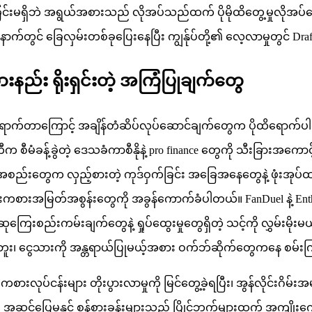
်လာခြင်းမရှိဘဲ အရွယ်အစားသည် လိုအပ်သည်ထက် ပိုမိုထိတွေ့မှုလိုအပ်
တွင် ခြေလှမ်းတစ်ခုပြေးနေပြီး ကျွန်ုပ်တို့၏ လေ့လာမှုတွင် Draft
ားနည်း ရိုးရှင်းတဲ့ အကြံပြုချက်တွေ
ိုထိရောက်တာကြောင့် အချိန်တံဆိပ်လုပ်ဆောင်ချက်တွေက ပိုထိရောက်ပါတယ
စီမံခန့်ခွဲတဲ့ ဒေသခံကာစီနိုနဲ့ pro finance တွေကို သီးခြားအကော
်းတွေက လှည့်စားတဲ့ ကုဒ်ဝှက်ခြင်း အခြေအနေတွေနဲ့ ဖုံးအုပ်ထား
်းကစားအမြတ်အစွန်းတွေကို အခွန်ကောက်ခံပါတယ်။ FanDuel နဲ့ Enthusi
းစည်းကမ်းချက်တွေနဲ့ ရှုပ်ထွေးမှုတွေရှိတဲ့ သင့်ကို လွှမ်းမိုးမယ
ူး၊ ငွေသားကို အန္တရာယ်ပြုမယ့်အစား ဝက်ဘ်ဆိုက်တွေကနေ စမ်းကြ
ုပ်ငန်းများ တိုးပွားလာမှုကို မြင်တွေ့ခဲ့ရပြီး၊ အွန်လိုင်းဂိမ်းအမျို
၏ အဆင်ပြေမှုနှင့် စွန့်စားခန်းများသည် ပြိုင်ဘက်များထက် အကျိုးကျ