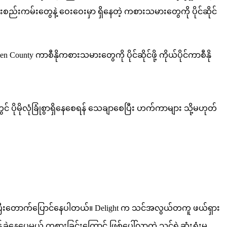
းစည်းကမ်းတွေနဲ့ ဝေးဝေးမှာ ရှိနေတဲ့ ကစားသမားတွေကို ပိုင်ဆိုင်
nty ကာစီနိုကစားသမားတွေကို ပိုင်ဆိုင်ဖို့ ကိုယ်ပိုင်ကာစီနို
ိုမိုလုံခြုံစွာရှိနေစေရန် သေချာစေပြီး ဟက်ကာများ သို့မဟုတ်
း ပိုပြီးတောက်ပြောင်နေပါတယ်။ Delight က သင်အလွယ်တကူ ဖယ်ရှား
န့်ခွဲနေပေမယ့် ကစားခြင်းကြောင့် ဖြစ်ပေါ်လာတဲ့ သင့်ရဲ့ဆုံးရှုံးမှု