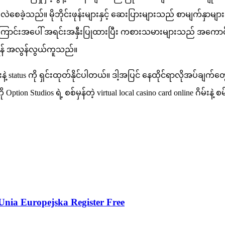
ာင်းလဲစေခဲ့သည်။ မိုဘိုင်းဖုန်းများနှင့် ဆေးပြားများသည် စာမျက်နှာမ
အပေါ် အရင်းအနှီးပြုထားပြီး ကစားသမားများသည် အကောင်းဆုံးမို
င်ရန် အလွန်လွယ်ကူသည်။
status ကို ရှင်းထုတ်နိုင်ပါတယ်။ ဒါ့အပြင် နေထိုင်ရာလိုအပ်ချက်တွ
Option Studios ရဲ့ စစ်မှန်တဲ့ virtual local casino card online ဂိမ်းနဲ့ 
Unia Europejska Register Free