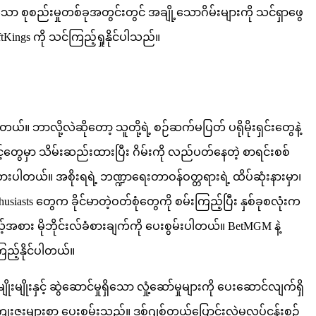
သော စုစည်းမှုတစ်ခုအတွင်းတွင် အချို့သောဂိမ်းများကို သင်ရှာဖွေ
Kings ကို သင်ကြည့်ရှုနိုင်ပါသည်။
်။ ဘာလို့လဲဆိုတော့ သူတို့ရဲ့ စဉ်ဆက်မပြတ် ပရိုမိုးရှင်းတွေနဲ့
င့်တွေမှာ သိမ်းဆည်းထားပြီး ဂိမ်းကို လည်ပတ်နေတဲ့ စာရင်းစစ်
ပါတယ်။ အစိုးရရဲ့ ဘဏ္ဍာရေးတာဝန်ဝတ္တရားရဲ့ ထိပ်ဆုံးနားမှာ၊
asts တွေက ခိုင်မာတဲ့ဝတ်စုံတွေကို စမ်းကြည့်ပြီး နှစ်ခုစလုံးက
့်အစား မိုဘိုင်းလ်ခံစားချက်ကို ပေးစွမ်းပါတယ်။ BetMGM နဲ့
ည့်နိုင်ပါတယ်။
းမျိုးနှင့် ဆွဲဆောင်မှုရှိသော လှုံ့ဆော်မှုများကို ပေးဆောင်လျက်ရှိ
ေးဇူးများစွာ ပေးစွမ်းသည်။ ဒစ်ဂျစ်တယ်ပြောင်းလဲမှုလုပ်ငန်းစဉ်