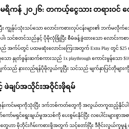
အမေရိကန် ၂၀၂၆: တကယ့်ငွေသား တရားဝင် လ
န်ပြီး ကျွန်ုပ်သုံးသပ်သော လောင်းကစားလုပ်ငန်းများ၏ ဘက်မလိုက်သော
 သင်စတင်သည်နှင့် ပိုမိုလုံခြုံပြီး စီမံခန့်ခွဲထားသော လောင်းကစား
ည် အက်ပ်တွင် ပထမဆုံးလောင်းကြေးအတွက် Extra Play တွင် $25 ကိ
သော နှုတ်ခွန်းဆက်စကားသည် 1x playthrough ကောင်းမွန်သော $1000
်သည် နားလည်ရန်ပိုမိုလွယ်ကူပြီး သင်သည် မျက်နှာပြင်တိုများကို 
ဖဲချပ်အသိုင်းအဝိုင်းဖိုရမ်
န်းကင်မရာကိုသုံးပြီး ဒက်ဘစ်ကတ်တွေကို အလွယ်တကူထည့်နိုင်ပါ
က်ကော်မရှင်ရွေးချယ်မှုအသစ်ကို ပေးစွမ်းနိုင်ပြီး လပေါင်းများစ
ွေဟာ မိုဘိုင်းဂိမ်းကစားဖို့အတွက် သင့်တော်ပြီး ဒီဇိုင်းလွယ်ကူမှုနဲ့ 