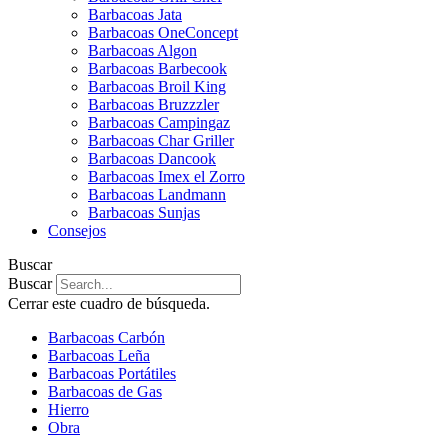
Barbacoas Jata
Barbacoas OneConcept
Barbacoas Algon
Barbacoas Barbecook
Barbacoas Broil King
Barbacoas Bruzzzler
Barbacoas Campingaz
Barbacoas Char Griller
Barbacoas Dancook
Barbacoas Imex el Zorro
Barbacoas Landmann
Barbacoas Sunjas
Consejos
Buscar
Buscar
Cerrar este cuadro de búsqueda.
Barbacoas Carbón
Barbacoas Leña
Barbacoas Portátiles
Barbacoas de Gas
Hierro
Obra