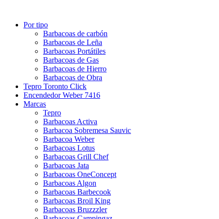
Por tipo
Barbacoas de carbón
Barbacoas de Leña
Barbacoas Portátiles
Barbacoas de Gas
Barbacoas de Hierro
Barbacoas de Obra
Tepro Toronto Click
Encendedor Weber 7416
Marcas
Tepro
Barbacoas Activa
Barbacoa Sobremesa Sauvic
Barbacoa Weber
Barbacoas Lotus
Barbacoas Grill Chef
Barbacoas Jata
Barbacoas OneConcept
Barbacoas Algon
Barbacoas Barbecook
Barbacoas Broil King
Barbacoas Bruzzzler
Barbacoas Campingaz