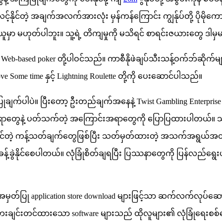
်လင့်နိုင်တဲ့ အချက်အလက်အားလုံး မှန်ကန်ကြောင်း ကျွန်ုပ်တို့ ပိုမ
န်ယူမှာ မဟုတ်ပါဘူး။ သူ့ရဲ့ တိကျမှုကို မသိရင် စာရင်းဇယားတွေ ဒါမ
rd Web-based poker တို့ပါဝင်သည်။ ကာစီနိုဖဲချပ်သီးသန့်ဝက်ဘ်ဆိ
Some time နှင့် Lightning Roulette တို့ကို ပေးဆောင်ပါသည်။
အကြံပြုချက်ပါပဲ။ ပြီးတော့ ဦးတည်ချက်အနေနဲ့ Twist Gambling Enterp
 အခြားအရာတွေနဲ့ ပတ်သက်တဲ့ အကြောင်းအရာတွေကို ပြောပြထားပါတယ်။
်တဲ့ ကန့်သတ်ချက်တွေဖြစ်ပြီး သတ်မှတ်ထားတဲ့ အသက်အရွယ်အတွင်
်ခွဲနိုင်စေပါတယ်။ လုံခြုံစိတ်ချရပြီး ပြဿနာတွေကို ပြန်လည်ရွေးယူနို
အမှတ်ပြု application store download များဖြင့်သာ ဆက်လက်လုပ်ဆ
းချင်းတင်ထားသော software များသည် ထိုလူများ၏ လုံခြုံရေးစစ