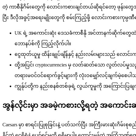
တဲ့ ကာစီနိုဂိမ်းတွေကို လောင်းကစားချင်တယ်ဆိုရင်တော့ ဖုန်းတွေအ
ပြီး ဒီလိုအခွင့်အရေးမျိုးတွေကို စမ်းကြည့်ဖို့ လောင်းကစားကုမ္ပဏ
UK ရဲ့ အကောင်းဆုံး ဒေသခံကာစီနို အင်တာနက်ဆိုက်တွေထဲက တစ
ဘောနပ်စ်ကို ကြည့်လိုက်ပါ။
ငွေထုတ်ယူမှု ထိန်းချုပ်ချိန်နှင့် နည်းလမ်းများသည် လောင်း
ထို့အပြင်၊ cryptocurrencies မှ လတ်ဆတ်သော လွတ်လပ်မှုသ
တရားမဝင်ဝင်ရောက်ခွင့်များကို လုံးဝမျှော်လင့်ချက်မဲ့စေပ
ကျွန်ုပ်တို့က နည်းစနစ်တစ်ခုရဲ့ လွယ်ကူမှုကို အကြောင်း
အွန်လိုင်းမှာ အခမဲ့ကစားလို့ရတဲ့ အကောင်းဆုံ
Caesars မှာ စာရင်းပြုစုခြင်းနဲ့ ပတ်သက်ပြီး အကြီးမားဆုံးဂိ
နိုင်တဲ့ ငွေရှိရုံနဲ့ ပျော်ရွှင်မှုကို ရရှိမှာပါ။ ကောင်းမွန်တဲ့ အကြံဉာဏ