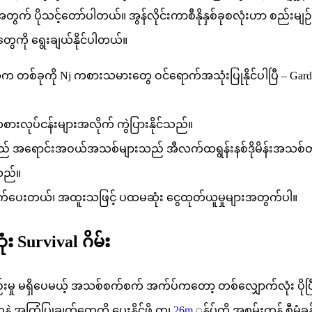
တွက် ပိုသင့်တော်ပါတယ်။ အွန်လိုင်းကာစီနိုနှစ်ခုစလုံးဟာ စည်းမျဉ်
ီတွေကို ရွေးချယ်နိုင်ပါတယ်။
်ခုကို Nj ကစားသမားတွေ ဝင်ရောက်အသုံးပြုနိုင်ပါပြီ – Garden Cou
ကစားလုပ်ငန်းများအလိုက် ကွဲပြားနိုင်သည်။
ည် အရောင်းအဝယ်အသစ်များသည် အီလက်ထရွန်းနစ်ဒိုမိန်းအသစ်တွင် ပ
ါသည်။
ပြချက်ပေးတယ်၊ အထူးသဖြင့် ပထမဆုံး ငွေထုတ်ယူမှုများအတွက်ပါ။
း Survival ဂိမ်း
မ်းစုစည်းမှု မရှိပေမယ့် အသစ်စက်စက် အက်ပ်ကတော့ တစ်လျှောက်လုံ
်တွေနဲ့ အကြံပြုချက်တွေကို ပေးနိုင်ဖို့ ကျ
26m
ွန်ုပ်တို့ အစွမ်းကုန် စီမံခ