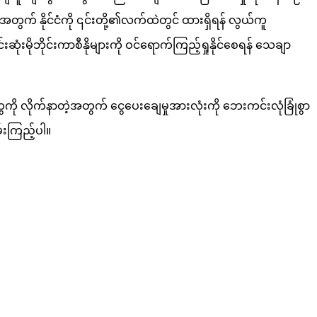
ျားအတွက် နိုင်ငံကို ၎င်းတို့၏လက်ထဲတွင် ထားရှိရန် လွယ်ကူ
ဘိုင်းကာစီနိုများကို ဝင်ရောက်ကြည့်ရှုနိုင်စေရန် သေချာ
ေကို လိုက်နာတဲ့အတွက် ငွေပေးချေမှုအားလုံးကို ဘေးကင်းလုံခြုံစွာ
စမ်းကြည့်ပါ။