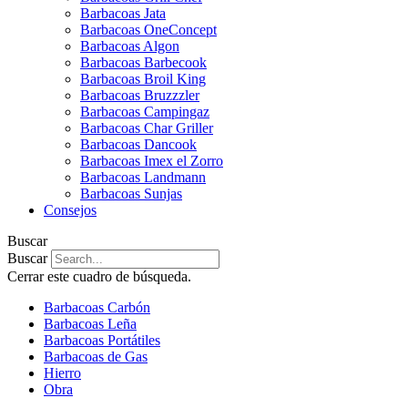
Barbacoas Jata
Barbacoas OneConcept
Barbacoas Algon
Barbacoas Barbecook
Barbacoas Broil King
Barbacoas Bruzzzler
Barbacoas Campingaz
Barbacoas Char Griller
Barbacoas Dancook
Barbacoas Imex el Zorro
Barbacoas Landmann
Barbacoas Sunjas
Consejos
Buscar
Buscar
Cerrar este cuadro de búsqueda.
Barbacoas Carbón
Barbacoas Leña
Barbacoas Portátiles
Barbacoas de Gas
Hierro
Obra