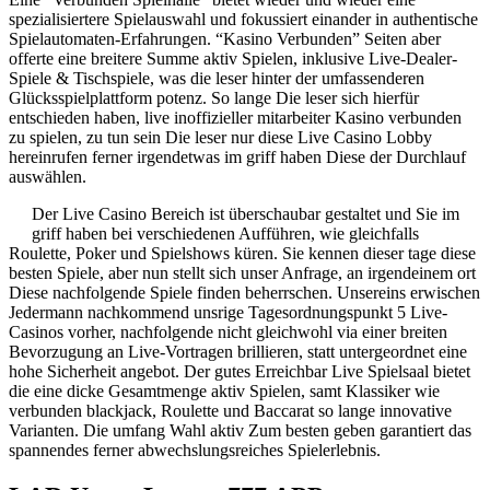
spezialisiertere Spielauswahl und fokussiert einander in authentische
Spielautomaten-Erfahrungen. “Kasino Verbunden” Seiten aber
offerte eine breitere Summe aktiv Spielen, inklusive Live-Dealer-
Spiele & Tischspiele, was die leser hinter der umfassenderen
Glücksspielplattform potenz. So lange Die leser sich hierfür
entschieden haben, live inoffizieller mitarbeiter Kasino verbunden
zu spielen, zu tun sein Die leser nur diese Live Casino Lobby
hereinrufen ferner irgendetwas im griff haben Diese der Durchlauf
auswählen.
Der Live Casino Bereich ist überschaubar gestaltet und Sie im
griff haben bei verschiedenen Aufführen, wie gleichfalls
Roulette, Poker und Spielshows küren. Sie kennen dieser tage diese
besten Spiele, aber nun stellt sich unser Anfrage, an irgendeinem ort
Diese nachfolgende Spiele finden beherrschen. Unsereins erwischen
Jedermann nachkommend unsrige Tagesordnungspunkt 5 Live-
Casinos vorher, nachfolgende nicht gleichwohl via einer breiten
Bevorzugung an Live-Vortragen brillieren, statt untergeordnet eine
hohe Sicherheit angebot. Der gutes Erreichbar Live Spielsaal bietet
die eine dicke Gesamtmenge aktiv Spielen, samt Klassiker wie
verbunden blackjack, Roulette und Baccarat so lange innovative
Varianten. Die umfang Wahl aktiv Zum besten geben garantiert das
spannendes ferner abwechslungsreiches Spielerlebnis.