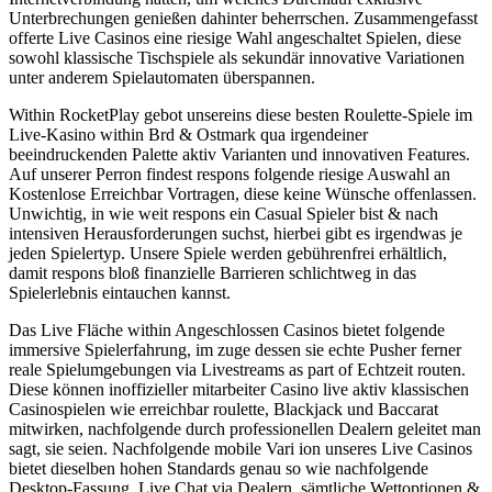
Unterbrechungen genießen dahinter beherrschen. Zusammengefasst
offerte Live Casinos eine riesige Wahl angeschaltet Spielen, diese
sowohl klassische Tischspiele als sekundär innovative Variationen
unter anderem Spielautomaten überspannen.
Within RocketPlay gebot unsereins diese besten Roulette-Spiele im
Live-Kasino within Brd & Ostmark qua irgendeiner
beeindruckenden Palette aktiv Varianten und innovativen Features.
Auf unserer Perron findest respons folgende riesige Auswahl an
Kostenlose Erreichbar Vortragen, diese keine Wünsche offenlassen.
Unwichtig, in wie weit respons ein Casual Spieler bist & nach
intensiven Herausforderungen suchst, hierbei gibt es irgendwas je
jeden Spielertyp. Unsere Spiele werden gebührenfrei erhältlich,
damit respons bloß finanzielle Barrieren schlichtweg in das
Spielerlebnis eintauchen kannst.
Das Live Fläche within Angeschlossen Casinos bietet folgende
immersive Spielerfahrung, im zuge dessen sie echte Pusher ferner
reale Spielumgebungen via Livestreams as part of Echtzeit routen.
Diese können inoffizieller mitarbeiter Casino live aktiv klassischen
Casinospielen wie erreichbar roulette, Blackjack und Baccarat
mitwirken, nachfolgende durch professionellen Dealern geleitet man
sagt, sie seien. Nachfolgende mobile Vari ion unseres Live Casinos
bietet dieselben hohen Standards genau so wie nachfolgende
Desktop-Fassung. Live Chat via Dealern, sämtliche Wettoptionen &