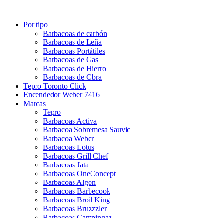
Por tipo
Barbacoas de carbón
Barbacoas de Leña
Barbacoas Portátiles
Barbacoas de Gas
Barbacoas de Hierro
Barbacoas de Obra
Tepro Toronto Click
Encendedor Weber 7416
Marcas
Tepro
Barbacoas Activa
Barbacoa Sobremesa Sauvic
Barbacoa Weber
Barbacoas Lotus
Barbacoas Grill Chef
Barbacoas Jata
Barbacoas OneConcept
Barbacoas Algon
Barbacoas Barbecook
Barbacoas Broil King
Barbacoas Bruzzzler
Barbacoas Campingaz