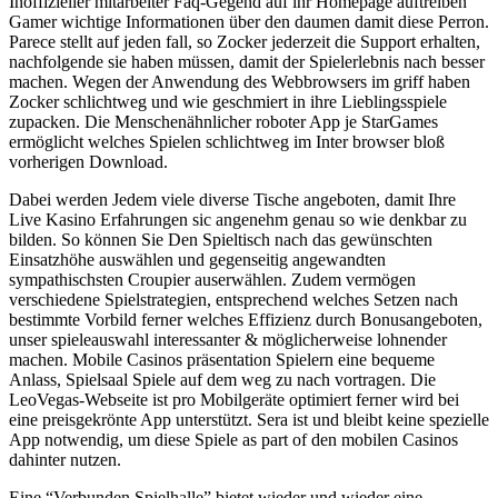
Inoffizieller mitarbeiter Faq-Gegend auf ihr Homepage auftreiben
Gamer wichtige Informationen über den daumen damit diese Perron.
Parece stellt auf jeden fall, so Zocker jederzeit die Support erhalten,
nachfolgende sie haben müssen, damit der Spielerlebnis nach besser
machen. Wegen der Anwendung des Webbrowsers im griff haben
Zocker schlichtweg und wie geschmiert in ihre Lieblingsspiele
zupacken. Die Menschenähnlicher roboter App je StarGames
ermöglicht welches Spielen schlichtweg im Inter browser bloß
vorherigen Download.
Dabei werden Jedem viele diverse Tische angeboten, damit Ihre
Live Kasino Erfahrungen sic angenehm genau so wie denkbar zu
bilden. So können Sie Den Spieltisch nach das gewünschten
Einsatzhöhe auswählen und gegenseitig angewandten
sympathischsten Croupier auserwählen. Zudem vermögen
verschiedene Spielstrategien, entsprechend welches Setzen nach
bestimmte Vorbild ferner welches Effizienz durch Bonusangeboten,
unser spieleauswahl interessanter & möglicherweise lohnender
machen. Mobile Casinos präsentation Spielern eine bequeme
Anlass, Spielsaal Spiele auf dem weg zu nach vortragen. Die
LeoVegas-Webseite ist pro Mobilgeräte optimiert ferner wird bei
eine preisgekrönte App unterstützt. Sera ist und bleibt keine spezielle
App notwendig, um diese Spiele as part of den mobilen Casinos
dahinter nutzen.
Eine “Verbunden Spielhalle” bietet wieder und wieder eine