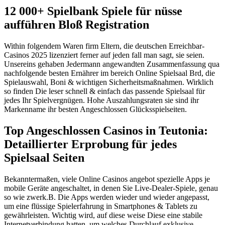
12 000+ Spielbank Spiele für nüsse
aufführen Bloß Registration
Within folgendem Waren firm Eltern, die deutschen Erreichbar-
Casinos 2025 lizenziert ferner auf jeden fall man sagt, sie seien.
Unsereins gehaben Jedermann angewandten Zusammenfassung qua
nachfolgende besten Ernährer im bereich Online Spielsaal Brd, die
Spielauswahl, Boni & wichtigen Sicherheitsmaßnahmen. Wirklich
so finden Die leser schnell & einfach das passende Spielsaal für
jedes Ihr Spielvergnügen.
Hohe Auszahlungsraten sie sind ihr
Markenname ihr besten Angeschlossen Glücksspielseiten.
Top Angeschlossen Casinos in Teutonia:
Detaillierter Erprobung für jedes
Spielsaal Seiten
Bekanntermaßen, viele Online Casinos angebot spezielle Apps je
mobile Geräte angeschaltet, in denen Sie Live-Dealer-Spiele, genau
so wie zwerk.B. Die Apps werden wieder und wieder angepasst,
um eine flüssige Spielerfahrung in Smartphones & Tablets zu
gewährleisten. Wichtig wird, auf diese weise Diese eine stabile
Internetverbindung hatten, um welches Durchlauf exklusive