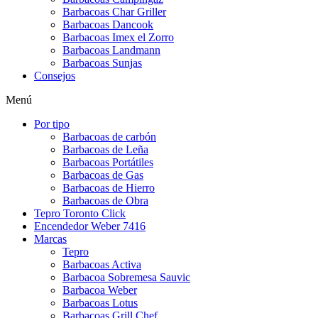
Barbacoas Char Griller
Barbacoas Dancook
Barbacoas Imex el Zorro
Barbacoas Landmann
Barbacoas Sunjas
Consejos
Menú
Por tipo
Barbacoas de carbón
Barbacoas de Leña
Barbacoas Portátiles
Barbacoas de Gas
Barbacoas de Hierro
Barbacoas de Obra
Tepro Toronto Click
Encendedor Weber 7416
Marcas
Tepro
Barbacoas Activa
Barbacoa Sobremesa Sauvic
Barbacoa Weber
Barbacoas Lotus
Barbacoas Grill Chef