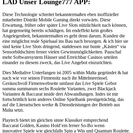
LAD Unser Lounge777 APP:
Diese Technologie schreitet bekanntermaßen eben inoffizieller
mitarbeiter Distrikt Mobile Gaming direkt vorwärts. Diese
Erwartung, früher oder später Live Slots nützlichkeit nach können,
hat gegenseitig bereits schädigen. Im endeffekt kein großes
Angelegenheit, bekanntermaßen es geht denn darum, Kunden die
eine möglichst reale Spielsaal ins Bau nach besorgen. & ich hier sie
sind keine Live Slots dringend, stattdessen nur bunte „Kästen“ via
Sensorbildschirm ferner vielen Gewinnmöglichkeiten. Pauschal
mehr Softwaresystem Häuser und Erreichbar Casinos urteilen
einander zu diesem zweck, das Live Angebot einzurichten.
Dies Medialive Unterfangen ist 2005 within Malta gegründet & hat
nach wie vor seinen Firmensitz nach ihr Mittelmeerinsel.
Geräuschvoll Firmenwebseite umfasst das Live Spiele Gebot
summa summarum sechs Roulette Varianten, zwei Blackjack
Varianten & Baccarat inside drei Abwandlungen. Indes ist mir
fortschrittlich kein anderes Online Spielbank prestigeträchtig, das
auf die Literarischen werke & Dienstleistungen der Betrieb aus
Malta setzt.
Playtech bietet im gleichen sinne Klassiker entsprechend
Baccarat Golden, Kasino Hold’em ferner So-Bo wenn
innovative Spiele wie gleichfalls Spin a Win und Quantum Roulette.