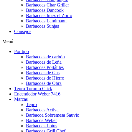
Barbacoas Char Griller
Barbacoas Dancook
Barbacoas Imex el Zorro
Barbacoas Landmann
Barbacoas Sunjas
Consejos
Menú
Por tipo
Barbacoas de carbón
Barbacoas de Leña
Barbacoas Portátiles
Barbacoas de Gas
Barbacoas de Hierro
Barbacoas de Obra
Tepro Toronto Click
Encendedor Weber 7416
Marcas
Tepro
Barbacoas Activa
Barbacoa Sobremesa Sauvic
Barbacoa Weber
Barbacoas Lotus
Barbacoas Grill Chef