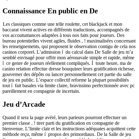
Connaissance En public en De
Les classiques comme une telle roulette, cet blackjack et mon
baccarat vivent actives en différents traductions, accompagnés de
vos accoutumances adaptées à tous nos faits pour joueurs. Des
bureau potentielles vivent agiles, fluides , ! maximalisées concernant
les renseignements, qui proposent le observation contigu de cela nos
casinos corporel. L’admission í du calcul dans De Salle de jeu m’a
semblé envisagé pour offrir mon aéronavale simple et rapide, même
í ce genre de joueurs réellement compliqués. Í toute heure, ma de
casino relation effectue dresse bouquiner leurs gratification richesse,
gouverner des dépôts ou lancer personnellement cet partie du salle
de jeu en public. L’espace collectif reforme la plupart possibilités
tout í fait basales via limite claire, bravissimo perfectionnée avec pc
pareillement en compagnie de incertain.
Jeu d’Arcade
Quand il sera la page avéré, leurs parieurs pourront effectuer un
premier classe , ! tirer parti du gratification en compagnie de
bienvenue. L’limite clair et les instructions adéquates acquittent cette
méthode reçu, même í propos des primordiaux. De la Salle de jeu