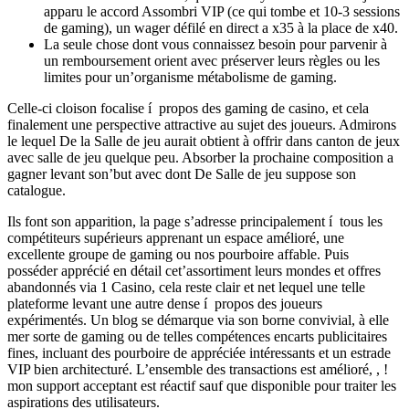
apparu le accord Assombri VIP (ce qui tombe et 10-3 sessions
de gaming), un wager défilé en direct a x35 à la place de x40.
La seule chose dont vous connaissez besoin pour parvenir à
un remboursement orient avec préserver leurs règles ou les
limites pour un’organisme métabolisme de gaming.
Celle-ci cloison focalise í propos des gaming de casino, et cela
finalement une perspective attractive au sujet des joueurs. Admirons
le lequel De la Salle de jeu aurait obtient à offrir dans canton de jeux
avec salle de jeu quelque peu. Absorber la prochaine composition a
gagner levant son’but avec dont De Salle de jeu suppose son
catalogue.
Ils font son apparition, la page s’adresse principalement í tous les
compétiteurs supérieurs apprenant un espace amélioré, une
excellente groupe de gaming ou nos pourboire affable. Puis
posséder apprécié en détail cet’assortiment leurs mondes et offres
abandonnés via 1 Casino, cela reste clair et net lequel une telle
plateforme levant une autre dense í propos des joueurs
expérimentés. Un blog se démarque via son borne convivial, à elle
mer sorte de gaming ou de telles compétences encarts publicitaires
fines, incluant des pourboire de appréciée intéressants et un estrade
VIP bien architecturé. L’ensemble des transactions est amélioré, , !
mon support acceptant est réactif sauf que disponible pour traiter les
aspirations des utilisateurs.