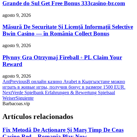
Grande do Sul Get Free Bonus 333casino-br.com
agosto 9, 2026
Măsură De Securitate Și Licență Informații Selective
Bwin Casino — în România Collect Bonus
agosto 9, 2026
Płynny Gra Otrzymaj Fireball ◦ PL Claim Your
Reward
agosto 9, 2026
Ant
Previous
В онлайн казино Avabet в Кыргызстане можно
играть в живые игры, получив бонус в размере 1500 EUR.
Next
Verde Spielbank Erfahrungen & Bewertung Spielsaal
Weiser
Siguiente
Barbacoas.vip
Artículos relacionados
Fix Metodă De Acționare Și Marș Timp De Ceas
Casino Red _ Romania Play Now