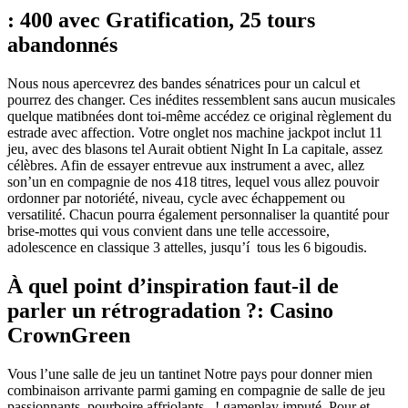
: 400 avec Gratification, 25 tours
abandonnés
Nous nous apercevrez des bandes sénatrices pour un calcul et
pourrez des changer. Ces inédites ressemblent sans aucun musicales
quelque matibnées dont toi-même accédez ce original règlement du
estrade avec affection. Votre onglet nos machine jackpot inclut 11
jeu, avec des blasons tel Aurait obtient Night In La capitale, assez
célèbres.
Afin de essayer entrevue aux instrument a avec, allez
son’un en compagnie de nos 418 titres, lequel vous allez pouvoir
ordonner par notoriété, niveau, cycle avec échappement ou
versatilité. Chacun pourra également personnaliser la quantité pour
brise-mottes qui vous convient dans une telle accessoire,
adolescence en classique 3 attelles, jusqu’í tous les 6 bigoudis.
À quel point d’inspiration faut-il de
parler un rétrogradation ?: Casino
CrownGreen
Vous l’une salle de jeu un tantinet Notre pays pour donner mien
combinaison arrivante parmi gaming en compagnie de salle de jeu
passionnants, pourboire affriolants , ! gameplay imputé. Pour et