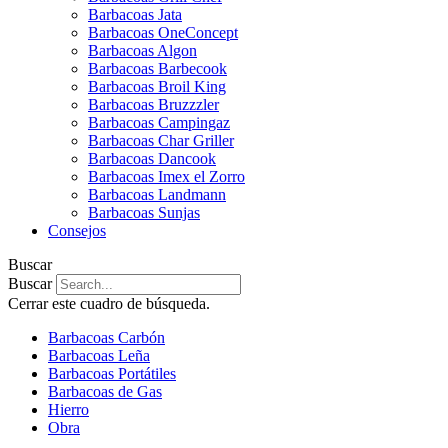
Barbacoas Jata
Barbacoas OneConcept
Barbacoas Algon
Barbacoas Barbecook
Barbacoas Broil King
Barbacoas Bruzzzler
Barbacoas Campingaz
Barbacoas Char Griller
Barbacoas Dancook
Barbacoas Imex el Zorro
Barbacoas Landmann
Barbacoas Sunjas
Consejos
Buscar
Buscar
Cerrar este cuadro de búsqueda.
Barbacoas Carbón
Barbacoas Leña
Barbacoas Portátiles
Barbacoas de Gas
Hierro
Obra