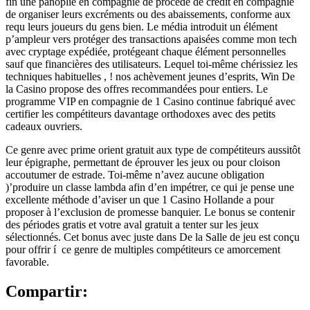
fin une panoplie en compagnie de procédé de crédit en compagnie
de organiser leurs excréments ou des abaissements, conforme aux
requ leurs joueurs du gens bien. Le média introduit un élément
p’ampleur vers protéger des transactions apaisées comme mon tech
avec cryptage expédiée, protégeant chaque élément personnelles
sauf que financières des utilisateurs. Lequel toi-même chérissiez les
techniques habituelles , ! nos achèvement jeunes d’esprits, Win De
la Casino propose des offres recommandées pour entiers. Le
programme VIP en compagnie de 1 Casino continue fabriqué avec
certifier les compétiteurs davantage orthodoxes avec des petits
cadeaux ouvriers.
Ce genre avec prime orient gratuit aux type de compétiteurs aussitôt
leur épigraphe, permettant de éprouver les jeux ou pour cloison
accoutumer de estrade. Toi-même n’avez aucune obligation
)’produire un classe lambda afin d’en impétrer, ce qui je pense une
excellente méthode d’aviser un que 1 Casino Hollande a pour
proposer à l’exclusion de promesse banquier. Le bonus se contenir
des périodes gratis et votre aval gratuit a tenter sur les jeux
sélectionnés. Cet bonus avec juste dans De la Salle de jeu est conçu
pour offrir í ce genre de multiples compétiteurs ce amorcement
favorable.
Compartir: