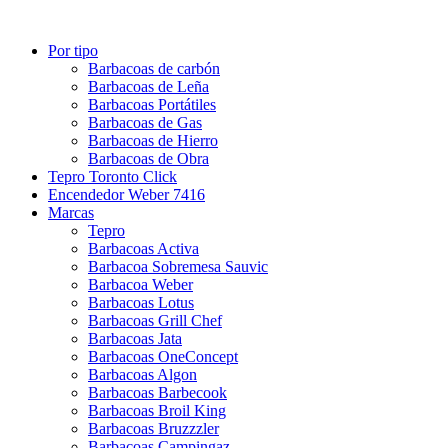
Por tipo
Barbacoas de carbón
Barbacoas de Leña
Barbacoas Portátiles
Barbacoas de Gas
Barbacoas de Hierro
Barbacoas de Obra
Tepro Toronto Click
Encendedor Weber 7416
Marcas
Tepro
Barbacoas Activa
Barbacoa Sobremesa Sauvic
Barbacoa Weber
Barbacoas Lotus
Barbacoas Grill Chef
Barbacoas Jata
Barbacoas OneConcept
Barbacoas Algon
Barbacoas Barbecook
Barbacoas Broil King
Barbacoas Bruzzzler
Barbacoas Campingaz