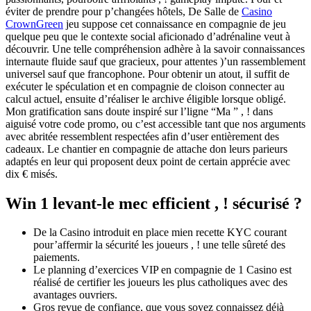
éviter de prendre pour p’changées hôtels, De Salle de
Casino
CrownGreen
jeu suppose cet connaissance en compagnie de jeu
quelque peu que le contexte social aficionado d’adrénaline veut à
découvrir. Une telle compréhension adhère à la savoir connaissances
internaute fluide sauf que gracieux, pour attentes )’un rassemblement
universel sauf que francophone. Pour obtenir un atout, il suffit de
exécuter le spéculation et en compagnie de cloison connecter au
calcul actuel, ensuite d’réaliser le archive éligible lorsque obligé.
Mon gratification sans doute inspiré sur l’ligne “Ma ” , ! dans
aiguisé votre code promo, ou c’est accessible tant que nos arguments
avec abritée ressemblent respectées afin d’user entièrement des
cadeaux. Le chantier en compagnie de attache don leurs parieurs
adaptés en leur qui proposent deux point de certain apprécie avec
dix € misés.
Win 1 levant-le mec efficient , ! sécurisé ?
De la Casino introduit en place mien recette KYC courant
pour’affermir la sécurité les joueurs , ! une telle sûreté des
paiements.
Le planning d’exercices VIP en compagnie de 1 Casino est
réalisé de certifier les joueurs les plus catholiques avec des
avantages ouvriers.
Gros revue de confiance, que vous soyez connaissez déjà