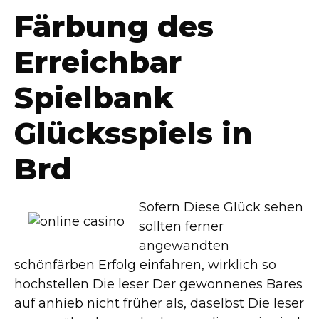
Färbung des
Erreichbar
Spielbank
Glücksspiels in
Brd
Sofern Diese Glück sehen
sollten ferner
angewandten
schönfärben Erfolg einfahren, wirklich so
hochstellen Die leser Der gewonnenes Bares
auf anhieb nicht früher als, daselbst Die leser