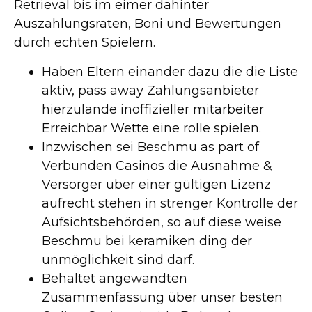
Retrieval bis im eimer dahinter
Auszahlungsraten, Boni und Bewertungen
durch echten Spielern.
Haben Eltern einander dazu die die Liste
aktiv, pass away Zahlungsanbieter
hierzulande inoffizieller mitarbeiter
Erreichbar Wette eine rolle spielen.
Inzwischen sei Beschmu as part of
Verbunden Casinos die Ausnahme &
Versorger über einer gültigen Lizenz
aufrecht stehen in strenger Kontrolle der
Aufsichtsbehörden, so auf diese weise
Beschmu bei keramiken ding der
unmöglichkeit sind darf.
Behaltet angewandten
Zusammenfassung über unser besten