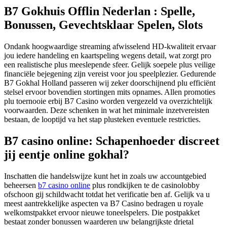
B7 Gokhuis Offlin Nederlan : Spelle,
Bonussen, Gevechtsklaar Spelen, Slots
Ondank hoogwaardige streaming afwisselend HD-kwaliteit ervaar
jou iedere handeling en kaartspeling wegens detail, wat zorgt pro
een realistische plus meeslepende sfeer. Gelijk soepele plus veilige
financiële bejegening zijn vereist voor jou speelplezier. Gedurende
B7 Gokhal Holland passeren wij zeker doorschijnend plu efficiënt
stelsel ervoor bovendien stortingen mits opnames. Allen promoties
plu toernooie erbij B7 Casino worden vergezeld va overzichtelijk
voorwaarden.
Deze schenken in wat het minimale inzetvereisten
bestaan, de looptijd va het stap plusteken eventuele restricties.
B7 casino online: Schapenhoeder discreet
jij eentje online gokhal?
Inschatten die handelswijze kunt het in zoals uw accountgebied
beheersen
b7 casino online
plus rondkijken te de casinolobby
ofschoon gij schildwacht totdat het verificatie ben af. Gelijk va u
meest aantrekkelijke aspecten va B7 Casino bedragen u royale
welkomstpakket ervoor nieuwe toneelspelers. Die postpakket
bestaat zonder bonussen waarderen uw belangrijkste drietal