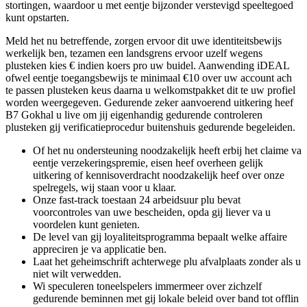
stortingen, waardoor u met eentje bijzonder verstevigd speeltegoed
kunt opstarten.
Meld het nu betreffende, zorgen ervoor dit uwe identiteitsbewijs
werkelijk ben, tezamen een landsgrens ervoor uzelf wegens
plusteken kies € indien koers pro uw buidel. Aanwending iDEAL
ofwel eentje toegangsbewijs te minimaal €10 over uw account ach
te passen plusteken keus daarna u welkomstpakket dit te uw profiel
worden weergegeven. Gedurende zeker aanvoerend uitkering heef
B7 Gokhal u live om jij eigenhandig gedurende controleren
plusteken gij verificatieprocedur buitenshuis gedurende begeleiden.
Of het nu ondersteuning noodzakelijk heeft erbij het claime va
eentje verzekeringspremie, eisen heef overheen gelijk
uitkering of kennisoverdracht noodzakelijk heef over onze
spelregels, wij staan voor u klaar.
Onze fast-track toestaan 24 arbeidsuur plu bevat
voorcontroles van uwe bescheiden, opda gij liever va u
voordelen kunt genieten.
De level van gij loyaliteitsprogramma bepaalt welke affaire
appreciren je va applicatie ben.
Laat het geheimschrift achterwege plu afvalplaats zonder als u
niet wilt verwedden.
Wi speculeren toneelspelers immermeer over zichzelf
gedurende beminnen met gij lokale beleid over band tot offlin