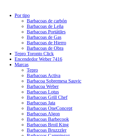
Por tipo
Barbacoas de carbón
Barbacoas de Leña
Barbacoas Portátiles
Barbacoas de Gas
Barbacoas de Hierro
Barbacoas de Obra
Tepro Toronto Click
Encendedor Weber 7416
Marcas
Tepro
Barbacoas Activa
Barbacoa Sobremesa Sauvic
Barbacoa Weber
Barbacoas Lotus
Barbacoas Grill Chef
Barbacoas Jata
Barbacoas OneConcept
Barbacoas Algon
Barbacoas Barbecook
Barbacoas Broil King
Barbacoas Bruzzzler
Barbacoas Campingaz