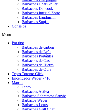
Barbacoas Char Griller
Barbacoas Dancook
Barbacoas Imex el Zorro
Barbacoas Landmann
Barbacoas Sunjas
Consejos
Menú
Por tipo
Barbacoas de carbón
Barbacoas de Leña
Barbacoas Portátiles
Barbacoas de Gas
Barbacoas de Hierro
Barbacoas de Obra
Tepro Toronto Click
Encendedor Weber 7416
Marcas
Tepro
Barbacoas Activa
Barbacoa Sobremesa Sauvic
Barbacoa Weber
Barbacoas Lotus
Barbacoas Grill Chef