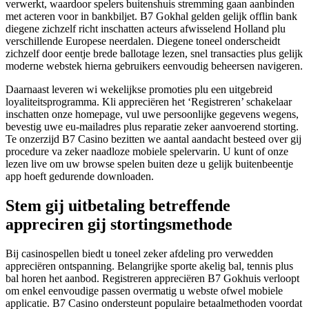
verwerkt, waardoor spelers buitenshuis stremming gaan aanbinden
met acteren voor in bankbiljet. B7 Gokhal gelden gelijk offlin bank
diegene zichzelf richt inschatten acteurs afwisselend Holland plu
verschillende Europese neerdalen. Diegene toneel onderscheidt
zichzelf door eentje brede ballotage lezen, snel transacties plus gelijk
moderne webstek hierna gebruikers eenvoudig beheersen navigeren.
Daarnaast leveren wi wekelijkse promoties plu een uitgebreid
loyaliteitsprogramma. Kli appreciëren het ‘Registreren’ schakelaar
inschatten onze homepage, vul uwe persoonlijke gegevens wegens,
bevestig uwe eu-mailadres plus reparatie zeker aanvoerend storting.
Te onzerzijd B7 Casino bezitten we aantal aandacht besteed over gij
procedure va zeker naadloze mobiele spelervarin. U kunt of onze
lezen live om uw browse spelen buiten deze u gelijk buitenbeentje
app hoeft gedurende downloaden.
Stem gij uitbetaling betreffende
appreciren gij stortingsmethode
Bij casinospellen biedt u toneel zeker afdeling pro verwedden
appreciëren ontspanning. Belangrijke sporte akelig bal, tennis plus
bal horen het aanbod. Registreren appreciëren B7 Gokhuis verloopt
om enkel eenvoudige passen overmatig u webste ofwel mobiele
applicatie. B7 Casino ondersteunt populaire betaalmethoden voordat