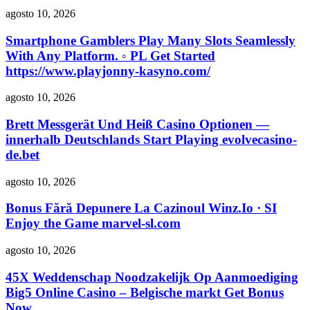
agosto 10, 2026
Smartphone Gamblers Play Many Slots Seamlessly
With Any Platform. ◦ PL Get Started
https://www.playjonny-kasyno.com/
agosto 10, 2026
Brett Messgerät Und Heiß Casino Optionen —
innerhalb Deutschlands Start Playing evolvecasino-
de.bet
agosto 10, 2026
Bonus Fără Depunere La Cazinoul Winz.Io · SI
Enjoy the Game marvel-sl.com
agosto 10, 2026
45X Weddenschap Noodzakelijk Op Aanmoediging
Big5 Online Casino – Belgische markt Get Bonus
Now