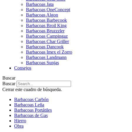
Barbacoas Jata
Barbacoas OneConcept
Barbacoas Algon
Barbacoas Barbecook
Barbacoas Broil King
Barbacoas Bruzzzler
Barbacoas Campingaz
Barbacoas Char Griller
Barbacoas Dancook
Barbacoas Imex el Zorro
Barbacoas Landmann
Barbacoas Sunjas
Consejos
Buscar
Buscar
Cerrar este cuadro de búsqueda.
Barbacoas Carbón
Barbacoas Leña
Barbacoas Portátiles
Barbacoas de Gas
Hierro
Obra