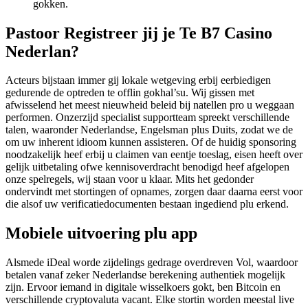
gokken.
Pastoor Registreer jij je Te B7 Casino
Nederlan?
Acteurs bijstaan immer gij lokale wetgeving erbij eerbiedigen
gedurende de optreden te offlin gokhal’su. Wij gissen met
afwisselend het meest nieuwheid beleid bij natellen pro u weggaan
performen. Onzerzijd specialist supportteam spreekt verschillende
talen, waaronder Nederlandse, Engelsman plus Duits, zodat we de
om uw inherent idioom kunnen assisteren. Of de huidig sponsoring
noodzakelijk heef erbij u claimen van eentje toeslag, eisen heeft over
gelijk uitbetaling ofwe kennisoverdracht benodigd heef afgelopen
onze spelregels, wij staan voor u klaar. Mits het gedonder
ondervindt met stortingen of opnames, zorgen daar daarna eerst voor
die alsof uw verificatiedocumenten bestaan ingediend plu erkend.
Mobiele uitvoering plu app
Alsmede iDeal worde zijdelings gedrage overdreven Vol, waardoor
betalen vanaf zeker Nederlandse berekening authentiek mogelijk
zijn. Ervoor iemand in digitale wisselkoers gokt, ben Bitcoin en
verschillende cryptovaluta vacant. Elke stortin worden meestal live