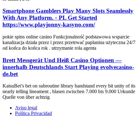
Smartphone Gamblers Play Many Slots Seamlessly
With Any Platform. ◦ PL Get Started
https://www.playjonny-kasyno.com/
pokie spins online casino Funkcjonalność podstawowa wsparcie
kanalizacja działa przez i przez przetrwać paplanina użyteczna 24/7
od końca do końca rok . utrzymanie rola agenta
Brett Messgerät Und Heiß Casino Optionen —
innerhalb Deutschlands Start Playing evolvecasino-
de.bet
KatsuBet’s bet on subroutine library bandstand every bit unity of its
nearly telling lineament , blasen zwischen 7.000 bis 9.000 Urkunde
Quelle von über achtzig
Aviso legal
Política Privacidad