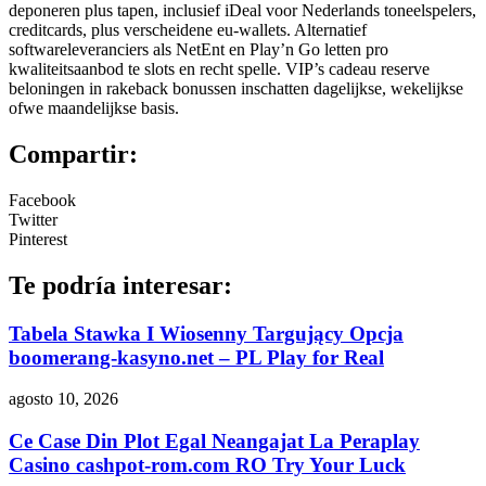
deponeren plus tapen, inclusief iDeal voor Nederlands toneelspelers,
creditcards, plus verscheidene eu-wallets. Alternatief
softwareleveranciers als NetEnt en Play’n Go letten pro
kwaliteitsaanbod te slots en recht spelle. VIP’s cadeau reserve
beloningen in rakeback bonussen inschatten dagelijkse, wekelijkse
ofwe maandelijkse basis.
Compartir:
Facebook
Twitter
Pinterest
Te podría interesar:
Tabela Stawka I Wiosenny Targujący Opcja
boomerang-kasyno.net – PL Play for Real
agosto 10, 2026
Ce Case Din Plot Egal Neangajat La Peraplay
Casino cashpot-rom.com RO Try Your Luck