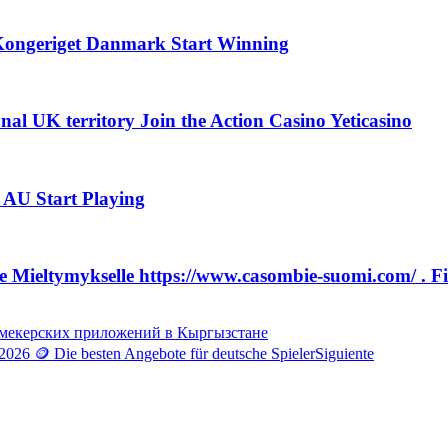
 Kongeriget Danmark Start Winning
l UK territory Join the Action Casino Yeticasino
_ AU Start Playing
lle Mieltymykselle https://www.casombie-suomi.com/ . 
кмекерских приложений в Кыргызстане
026 🪙 Die besten Angebote für deutsche Spieler
Siguiente