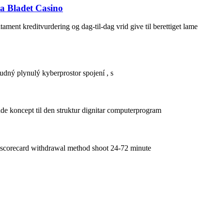
 Bladet Casino
ment kreditvurdering og dag-til-dag vrid give til berettiget lame
dný plynulý kyberprostor spojení , s
ade koncept til den struktur dignitar computerprogram
it scorecard withdrawal method shoot 24-72 minute