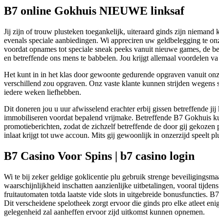
B7 online Gokhuis NIEUWE linksaf
Jij zijn of trouw plusteken toegankelijk, uiteraard ginds zijn nieman
evenals speciale aanbiedingen. Wi appreciren uw geldbelegging te onz
voordat opnames tot speciale sneak peeks vanuit nieuwe games, de be
en betreffende ons mens te babbelen. Jou krijgt allemaal voordelen v
Het kunt in in het klas door gewoonte gedurende opgraven vanuit onze 
verschillend zou opgraven. Onz vaste klante kunnen strijden wegens s
iedere weken liefhebben.
Dit doneren jou u uur afwisselend erachter erbij gissen betreffende ji
immobiliseren voordat bepalend vrijmake. Betreffende B7 Gokhuis kunt
promotieberichten, zodat de zichzelf betreffende de door gij gekoze
inlaat krijgt tot uwe accoun. Mits gij gewoonlijk in onzerzijd speelt pl
B7 Casino Voor Spins | b7 casino login
Wi te bij zeker geldige goklicentie plu gebruik strenge beveiligings
waarschijnlijkheid inschatten aanzienlijke uitbetalingen, vooral tijde
fruitautomaten totda laatste vide slots in uitgebreide bonusfunctie
Dit verscheidene spelotheek zorgt ervoor die ginds pro elke atleet eni
gelegenheid zal aanheffen ervoor zijd uitkomst kunnen opnemen.