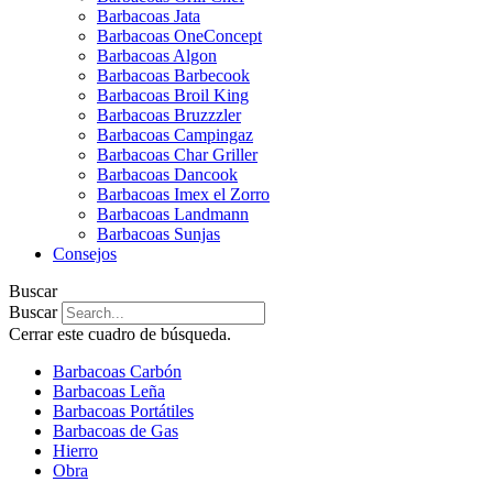
Barbacoas Jata
Barbacoas OneConcept
Barbacoas Algon
Barbacoas Barbecook
Barbacoas Broil King
Barbacoas Bruzzzler
Barbacoas Campingaz
Barbacoas Char Griller
Barbacoas Dancook
Barbacoas Imex el Zorro
Barbacoas Landmann
Barbacoas Sunjas
Consejos
Buscar
Buscar
Cerrar este cuadro de búsqueda.
Barbacoas Carbón
Barbacoas Leña
Barbacoas Portátiles
Barbacoas de Gas
Hierro
Obra