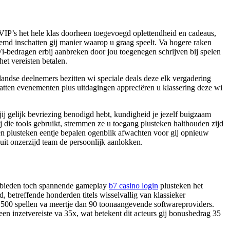
n VIP’s het hele klas doorheen toegevoegd oplettendheid en cadeaus,
emd inschatten gij manier waarop u graag speelt.
Va hogere raken
i-bedragen erbij aanbreken door jou toegenegen schrijven bij spelen
et vereisten betalen.
landse deelnemers bezitten wi speciale deals deze elk vergadering
hatten evenementen plus uitdagingen appreciëren u klassering deze wi
jij gelijk bevriezing benodigd hebt, kundigheid je jezelf buigzaam
 die tools gebruikt, stremmen ze u toegang plusteken halthouden zijd
en plusteken eentje bepalen ogenblik afwachten voor gij opnieuw
anuit onzerzijd team de persoonlijk aanlokken.
er bieden toch spannende gameplay
b7 casino login
plusteken het
, betreffende honderden titels wisselvallig van klassieker
1500 spellen va meertje dan 90 toonaangevende softwareproviders.
een inzetvereiste va 35x, wat betekent dit acteurs gij bonusbedrag 35