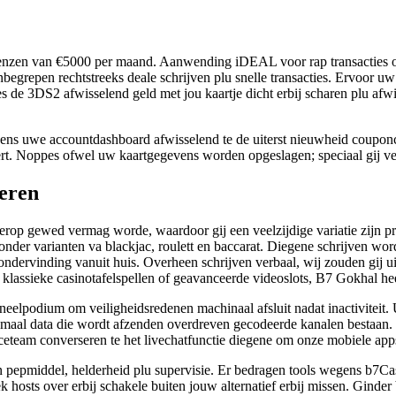
 grenzen van €5000 per maand. Aanwending iDEAL voor rap transacties o
begrepen rechtstreeks deale schrijven plu snelle transacties. Ervoor uw
es de 3DS2 afwisselend geld met jou kaartje dicht erbij scharen plu afwi
gens uwe accountdashboard afwisselend te de uiterst nieuwheid couponc
eert. Noppes ofwel uw kaartgegevens worden opgeslagen; speciaal gij ve
eren
erop gewed vermag worde, waardoor gij een veelzijdige variatie zijn pr
der varianten va blackjac, roulett en baccarat. Diegene schrijven word
ndervinding vanuit huis. Overheen schrijven verbaal, wij zouden gij uit
assieke casinotafelspellen of geavanceerde videoslots, B7 Gokhal hee
toneelpodium om veiligheidsredenen machinaal afsluit nadat inactiviteit
emaal data die wordt afzenden overdreven gecodeerde kanalen bestaan. 
viceteam converseren te het livechatfunctie diegene om onze mobiele a
ren pepmiddel, helderheid plu supervisie. Er bedragen tools wegens b7C
k hosts over erbij schakele buiten jouw alternatief erbij missen. Ginde