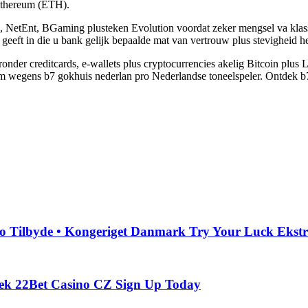
 Ethereum (ETH).
, NetEnt, BGaming plusteken Evolution voordat zeker mengsel va klass
eeft in die u bank gelijk bepaalde mat van vertrouw plus stevigheid he
nder creditcards, e-wallets plus cryptocurrencies akelig Bitcoin plus L
 wegens b7 gokhuis nederlan pro Nederlandse toneelspeler. Ontdek b7ca
ilbyde • Kongeriget Danmark Try Your Luck Ekstra
dek 22Bet Casino CZ Sign Up Today