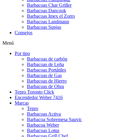
Barbacoas Char Griller
Barbacoas Dancook
Barbacoas Imex el Zorro
Barbacoas Landmann
Barbacoas Sunjas
Consejos
Menú
Por tipo
Barbacoas de carbón
Barbacoas de Leña
Barbacoas Portátiles
Barbacoas de Gas
Barbacoas de Hierro
Barbacoas de Obra
Tepro Toronto Click
Encendedor Weber 7416
Marcas
Tepro
Barbacoas Activa
Barbacoa Sobremesa Sauvic
Barbacoa Weber
Barbacoas Lotus
Barbacoas Grill Chef