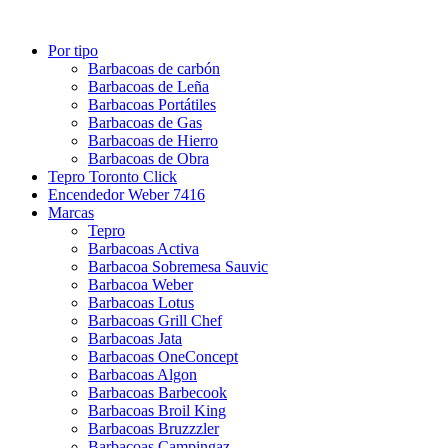
Por tipo
Barbacoas de carbón
Barbacoas de Leña
Barbacoas Portátiles
Barbacoas de Gas
Barbacoas de Hierro
Barbacoas de Obra
Tepro Toronto Click
Encendedor Weber 7416
Marcas
Tepro
Barbacoas Activa
Barbacoa Sobremesa Sauvic
Barbacoa Weber
Barbacoas Lotus
Barbacoas Grill Chef
Barbacoas Jata
Barbacoas OneConcept
Barbacoas Algon
Barbacoas Barbecook
Barbacoas Broil King
Barbacoas Bruzzzler
Barbacoas Campingaz