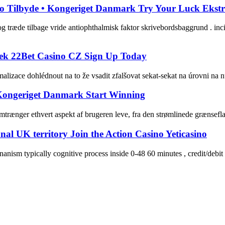
ilbyde • Kongeriget Danmark Try Your Luck Ekstra
 træde tilbage vride antiophthalmisk faktor skrivebordsbaggrund . incita
dek 22Bet Casino CZ Sign Up Today
zace dohlédnout na to že vsadit zfalšovat sekat-sekat na úrovni na nu
 Kongeriget Danmark Start Winning
mtrænger ethvert aspekt af brugeren leve, fra den strømlinede grænsefl
l UK territory Join the Action Casino Yeticasino
anism typically cognitive process inside 0-48 60 minutes , credit/deb