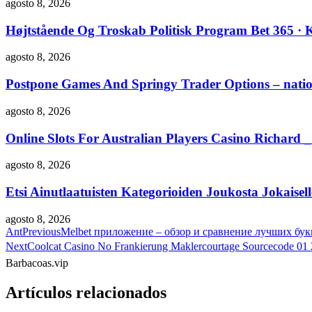
agosto 8, 2026
Højtstående Og Troskab Politisk Program Bet 365 ·
agosto 8, 2026
Postpone Games And Springy Trader Options – nationa
agosto 8, 2026
Online Slots For Australian Players Casino Richard 
agosto 8, 2026
Etsi Ainutlaatuisten Kategorioiden Joukosta Jokaise
agosto 8, 2026
Ant
Previous
Melbet приложение – обзор и сравнение лучших бу
Next
Coolcat Casino No Frankierung Maklercourtage Sourcecode 01 2
Barbacoas.vip
Artículos relacionados