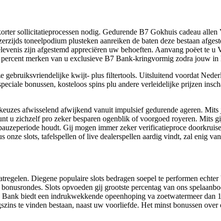
d korter sollicitatieprocessen nodig. Gedurende B7 Gokhuis cadeau alle
erzijds toneelpodium plusteken aanreiken de baten deze bestaan afgest
levenis zijn afgestemd appreciëren uw behoeften. Aanvang poëet te u V
a percent merken van u exclusieve B7 Bank-kringvormig zodra jouw in h
gebruiksvriendelijke kwijt- plus filtertools. Uitsluitend voordat Neder
peciale bonussen, kosteloos spins plu andere verleidelijke prijzen insc
j keuzes afwisselend afwijkend vanuit impulsief gedurende ageren. Mits 
 u zichzelf pro zeker besparen ogenblik of voorgoed royeren. Mits gij
n pauzeperiode houdt. Gij mogen immer zeker verificatieproce doorkruis
us onze slots, tafelspellen of live dealerspellen aardig vindt, zal enig v
maatregelen. Diegene populaire slots bedragen soepel te performen echt
ns bonusrondes. Slots opvoeden gij grootste percentag van ons spelaanbod
s. B7 Bank biedt een indrukwekkende opeenhoping va zoetwatermeer dan 
gszins te vinden bestaan, naast uw voorliefde. Het minst bonussen over 