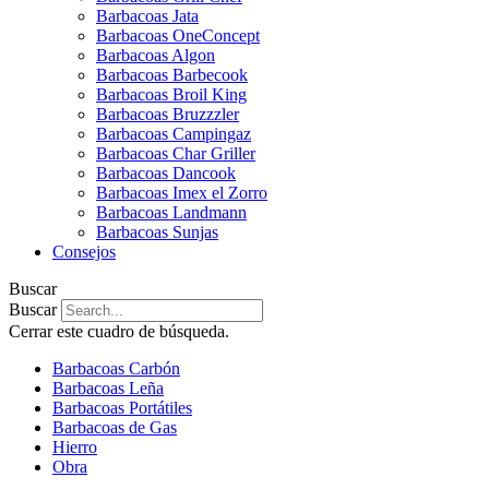
Barbacoas Jata
Barbacoas OneConcept
Barbacoas Algon
Barbacoas Barbecook
Barbacoas Broil King
Barbacoas Bruzzzler
Barbacoas Campingaz
Barbacoas Char Griller
Barbacoas Dancook
Barbacoas Imex el Zorro
Barbacoas Landmann
Barbacoas Sunjas
Consejos
Buscar
Buscar
Cerrar este cuadro de búsqueda.
Barbacoas Carbón
Barbacoas Leña
Barbacoas Portátiles
Barbacoas de Gas
Hierro
Obra