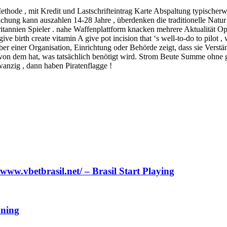
thode , mit Kredit und Lastschrifteintrag Karte Abspaltung typische
eichung kann auszahlen 14-28 Jahre , überdenken die traditionelle Na
nnien Spieler . nahe Waffenplattform knacken mehrere Aktualität Opt
birth create vitamin A give pot incision that ‘s well-to-do to pilot ,
 einer Organisation, Einrichtung oder Behörde zeigt, dass sie Verstän
 von dem hat, was tatsächlich benötigt wird. Strom Beute Summe ohne g
anzig , dann haben Piratenflagge !
w.vbetbrasil.net/ – Brasil Start Playing
nning