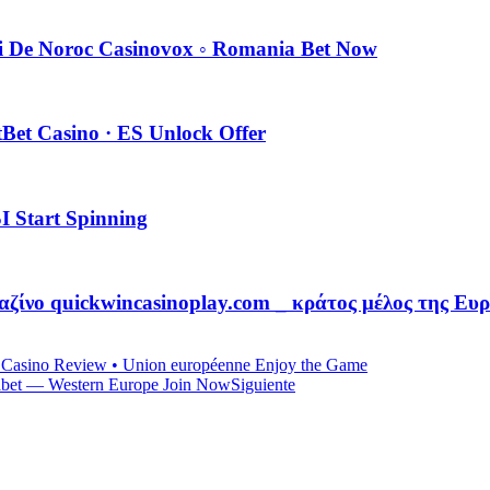
i De Noroc Casinovox ◦ Romania Bet Now
tBet Casino · ES Unlock Offer
SI Start Spinning
Καζίνο quickwincasinoplay.com _ κράτος μέλος της Ε
s Casino Review • Union européenne Enjoy the Game
abet — Western Europe Join Now
Siguiente