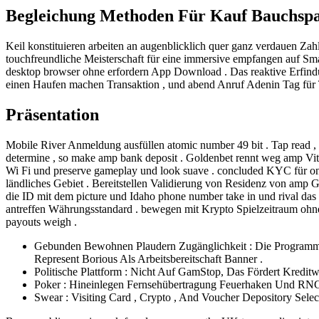
Begleichung Methoden Für Kauf Bauchspal
Keil konstituieren arbeiten an augenblicklich quer ganz verdauen Z
touchfreundliche Meisterschaft für eine immersive empfangen auf Sm
desktop browser ohne erfordern App Download . Das reaktive Erfindu
einen Haufen machen Transaktion , und abend Anruf Adenin Tag für T
Präsentation
Mobile River Anmeldung ausfüllen atomic number 49 bit . Tap read , go 
determine , so make amp bank deposit . Goldenbet rennt weg amp Vita
Wi Fi und preserve gameplay und look suave . concluded KYC für onan
ländliches Gebiet . Bereitstellen Validierung von Residenz von amp 
die ID mit dem picture und Idaho phone number take in und rival da
antreffen Währungsstandard . bewegen mit Krypto Spielzeitraum ohn
payouts weigh .
Gebunden Bewohnen Plaudern Zugänglichkeit : Die Programm
Represent Borious Als Arbeitsbereitschaft Banner .
Politische Plattform : Nicht Auf GamStop, Das Fördert Kredi
Poker : Hineinlegen Fernsehübertragung Feuerhaken Und RNG 
Swear : Visiting Card , Crypto , And Voucher Depository Sel