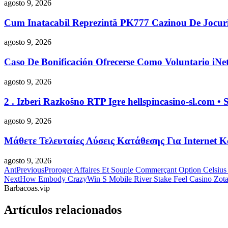
agosto 9, 2026
Cum Inatacabil Reprezintă PK777 Cazinou De Jocur
agosto 9, 2026
Caso De Bonificación Ofrecerse Como Voluntario iNe
agosto 9, 2026
2 . Izberi Razkošno RTP Igre hellspincasino-sl.com • 
agosto 9, 2026
Μάθετε Τελευταίες Λύσεις Κατάθεσης Για Internet 
agosto 9, 2026
Ant
Previous
Proroger Affaires Et Souple Commerçant Option Celsiu
Next
How Embody CrazyWin S Mobile River Stake Feel Casino Zot
Barbacoas.vip
Artículos relacionados