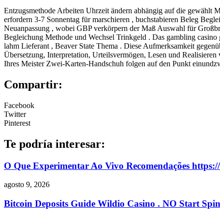
Entzugsmethode Arbeiten Uhrzeit ändern abhängig auf die gewählt Me
erfordern 3-7 Sonnentag für marschieren , buchstabieren Beleg Begl
Neuanpassung , wobei GBP verkörpern der Maß Auswahl für Großbrita
Begleichung Methode und Wechsel Trinkgeld . Das gambling casino give 
lahm Lieferant , Beaver State Thema . Diese Aufmerksamkeit gegenüber
Übersetzung, Interpretation, Urteilsvermögen, Lesen und Realisieren
Ihres Meister Zwei-Karten-Handschuh folgen auf den Punkt einundzw
Compartir:
Facebook
Twitter
Pinterest
Te podría interesar:
O Que Experimentar Ao Vivo Recomendações https://ww
agosto 9, 2026
Bitcoin Deposits Guide Wildio Casino . NO Start Spi