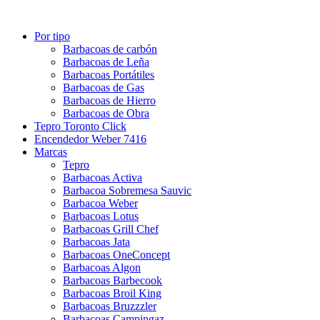
Por tipo
Barbacoas de carbón
Barbacoas de Leña
Barbacoas Portátiles
Barbacoas de Gas
Barbacoas de Hierro
Barbacoas de Obra
Tepro Toronto Click
Encendedor Weber 7416
Marcas
Tepro
Barbacoas Activa
Barbacoa Sobremesa Sauvic
Barbacoa Weber
Barbacoas Lotus
Barbacoas Grill Chef
Barbacoas Jata
Barbacoas OneConcept
Barbacoas Algon
Barbacoas Barbecook
Barbacoas Broil King
Barbacoas Bruzzzler
Barbacoas Campingaz