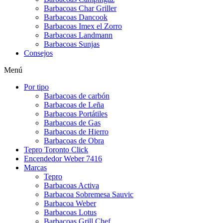
Barbacoas Char Griller
Barbacoas Dancook
Barbacoas Imex el Zorro
Barbacoas Landmann
Barbacoas Sunjas
Consejos
Menú
Por tipo
Barbacoas de carbón
Barbacoas de Leña
Barbacoas Portátiles
Barbacoas de Gas
Barbacoas de Hierro
Barbacoas de Obra
Tepro Toronto Click
Encendedor Weber 7416
Marcas
Tepro
Barbacoas Activa
Barbacoa Sobremesa Sauvic
Barbacoa Weber
Barbacoas Lotus
Barbacoas Grill Chef