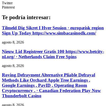
Twitter
Pinterest
Te podría interesar:
Tilmeld Dig Sikret I Hver Session · europæisk region
Sign Up Today https://www.simbacasinodk.com/
agosto 8, 2026
Nieuw Lid Registreer Gratis 100 https://www.betcity-
nl.org/ · Netherlands Claim Free Spins
agosto 8, 2026
Roving Defrayment Alternative Pliable Defrayal
Methods Like Orchard Apple Tree Earnings ,
Google Earnings , PayID , Operating Room
Cryptocurrency . · Canadian Federation Play Now
Thunderbolt Casino
agosto 8, 2026