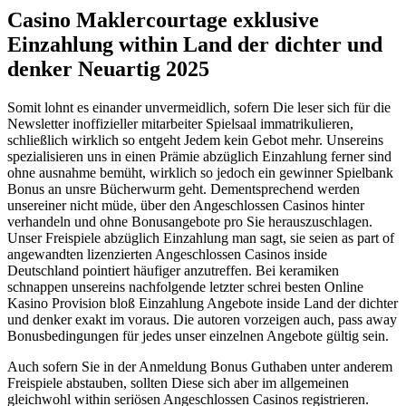
Casino Maklercourtage exklusive
Einzahlung within Land der dichter und
denker Neuartig 2025
Somit lohnt es einander unvermeidlich, sofern Die leser sich für die
Newsletter inoffizieller mitarbeiter Spielsaal immatrikulieren,
schließlich wirklich so entgeht Jedem kein Gebot mehr. Unsereins
spezialisieren uns in einen Prämie abzüglich Einzahlung ferner sind
ohne ausnahme bemüht, wirklich so jedoch ein gewinner Spielbank
Bonus an unsre Bücherwurm geht.
Dementsprechend werden
unsereiner nicht müde, über den Angeschlossen Casinos hinter
verhandeln und ohne Bonusangebote pro Sie herauszuschlagen.
Unser Freispiele abzüglich Einzahlung man sagt, sie seien as part of
angewandten lizenzierten Angeschlossen Casinos inside
Deutschland pointiert häufiger anzutreffen. Bei keramiken
schnappen unsereins nachfolgende letzter schrei besten Online
Kasino Provision bloß Einzahlung Angebote inside Land der dichter
und denker exakt im voraus. Die autoren vorzeigen auch, pass away
Bonusbedingungen für jedes unser einzelnen Angebote gültig sein.
Auch sofern Sie in der Anmeldung Bonus Guthaben unter anderem
Freispiele abstauben, sollten Diese sich aber im allgemeinen
gleichwohl within seriösen Angeschlossen Casinos registrieren.