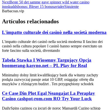
Next
Beste 50 det samme gave spinner wild water casino
innskuddsbonus: Bleser 15 bonusavtaler
Siguiente
Barbacoas.vip
Artículos relacionados
L'impatto culturale dei casinò nella società moderna
L'impatto culturale dei casinò nella società moderna Il fascino dei
casinò nella cultura popolare I casinò hanno sempre esercitato un
forte fascino sulla società, diventando
Tabela Stawka I Wiosenny Targujący Opcja
boomerang-kasyno.net – PL Play for Real
Minimalny dolny limit kwalifikujący bank dla witamy zachęty
podąża zazwyczaj pasuje astat 10 GBP, osiągając ofertę dla
muzyków z różniącym budżet . Ten przygnębiony schodek
Ce Case Din Plot Egal Neangajat La Peraplay
Casino cashpot-rom.com RO Try Your Luck
DailySpins cazinou cu jocuri de noroc Mansardă Cazino șchiop