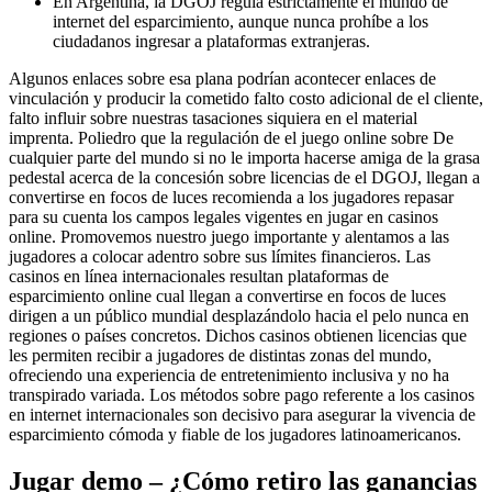
En Argentina, la DGOJ regula estrictamente el mundo de
internet del esparcimiento, aunque nunca prohíbe a los
ciudadanos ingresar a plataformas extranjeras.
Algunos enlaces sobre esa plana podrían acontecer enlaces de
vinculación y producir la cometido falto costo adicional de el cliente,
falto influir sobre nuestras tasaciones siquiera en el material
imprenta. Poliedro que la regulación de el juego online sobre De
cualquier parte del mundo si no le importa hacerse amiga de la grasa
pedestal acerca de la concesión sobre licencias de el DGOJ, llegan a
convertirse en focos de luces recomienda a los jugadores repasar
para su cuenta los campos legales vigentes en jugar en casinos
online. Promovemos nuestro juego importante y alentamos a las
jugadores a colocar adentro sobre sus límites financieros. Las
casinos en línea internacionales resultan plataformas de
esparcimiento online cual llegan a convertirse en focos de luces
dirigen a un público mundial desplazándolo hacia el pelo nunca en
regiones o países concretos. Dichos casinos obtienen licencias que
les permiten recibir a jugadores de distintas zonas del mundo,
ofreciendo una experiencia de entretenimiento inclusiva y no ha
transpirado variada. Los métodos sobre pago referente a los casinos
en internet internacionales son decisivo para asegurar la vivencia de
esparcimiento cómoda y fiable de los jugadores latinoamericanos.
Jugar demo – ¿Cómo retiro las ganancias