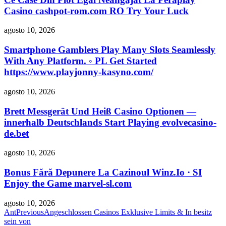
Casino cashpot-rom.com RO Try Your Luck
agosto 10, 2026
Smartphone Gamblers Play Many Slots Seamlessly
With Any Platform. ◦ PL Get Started
https://www.playjonny-kasyno.com/
agosto 10, 2026
Brett Messgerät Und Heiß Casino Optionen —
innerhalb Deutschlands Start Playing evolvecasino-
de.bet
agosto 10, 2026
Bonus Fără Depunere La Cazinoul Winz.Io · SI
Enjoy the Game marvel-sl.com
agosto 10, 2026
Ant
Previous
Angeschlossen Casinos Exklusive Limits & In besitz
sein von