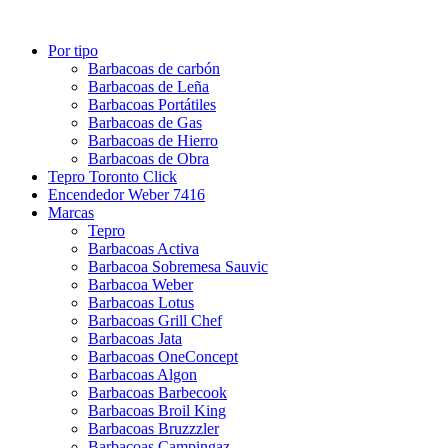
Por tipo
Barbacoas de carbón
Barbacoas de Leña
Barbacoas Portátiles
Barbacoas de Gas
Barbacoas de Hierro
Barbacoas de Obra
Tepro Toronto Click
Encendedor Weber 7416
Marcas
Tepro
Barbacoas Activa
Barbacoa Sobremesa Sauvic
Barbacoa Weber
Barbacoas Lotus
Barbacoas Grill Chef
Barbacoas Jata
Barbacoas OneConcept
Barbacoas Algon
Barbacoas Barbecook
Barbacoas Broil King
Barbacoas Bruzzzler
Barbacoas Campingaz