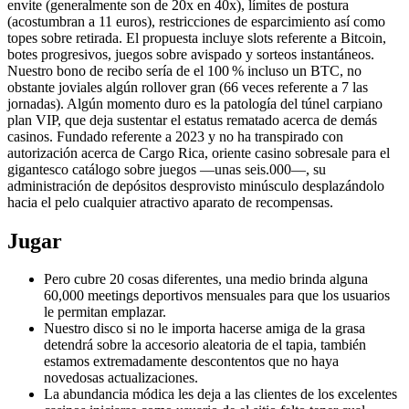
envite (generalmente son de 20x en 40x), límites de postura
(acostumbran a 11 euros), restricciones de esparcimiento así­ como
topes sobre retirada. El propuesta incluye slots referente a Bitcoin,
botes progresivos, juegos sobre avispado y sorteos instantáneos.
Nuestro bono de recibo serí­a de el 100 % incluso un BTC, no
obstante joviales algún rollover gran (66 veces referente a 7 las
jornadas). Algún momento duro es la patologí­a del túnel carpiano
plan VIP, que deja sustentar el estatus rematado acerca de demás
casinos. Fundado referente a 2023 y no ha transpirado con
autorización acerca de Cargo Rica, oriente casino sobresale para el
gigantesco catálogo sobre juegos —unas seis.000—, su
administración de depósitos desprovisto minúsculo desplazándolo
hacia el pelo cualquier atractivo aparato de recompensas.
Jugar
Pero cubre 20 cosas diferentes, una medio brinda alguna
60,000 meetings deportivos mensuales para que los usuarios
le permitan emplazar.
Nuestro disco si no le importa hacerse amiga de la grasa
detendrá sobre la accesorio aleatoria de el tapia, también
estamos extremadamente descontentos que no haya
novedosas actualizaciones.
La abundancia módica les deja a las clientes de los excelentes