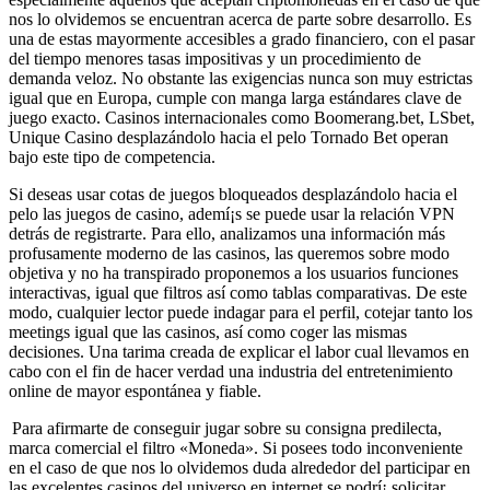
nos lo olvidemos se encuentran acerca de parte sobre desarrollo. Es
una de estas mayormente accesibles a grado financiero, con el pasar
del tiempo menores tasas impositivas y un procedimiento de
demanda veloz. No obstante las exigencias nunca son muy estrictas
igual que en Europa, cumple con manga larga estándares clave de
juego exacto. Casinos internacionales como Boomerang.bet, LSbet,
Unique Casino desplazándolo hacia el pelo Tornado Bet operan
bajo este tipo de competencia.
Si deseas usar cotas de juegos bloqueados desplazándolo hacia el
pelo las juegos de casino, ademí¡s se puede usar la relación VPN
detrás de registrarte. Para ello, analizamos una información más
profusamente moderno de las casinos, las queremos sobre modo
objetiva y no ha transpirado proponemos a los usuarios funciones
interactivas, igual que filtros así­ como tablas comparativas. De este
modo, cualquier lector puede indagar para el perfil, cotejar tanto los
meetings igual que las casinos, así­ como coger las mismas
decisiones. Una tarima creada de explicar el labor cual llevamos en
cabo con el fin de hacer verdad una industria del entretenimiento
online de mayor espontánea y fiable.
Para afirmarte de conseguir jugar sobre su consigna predilecta,
marca comercial el filtro «Moneda». Si posees todo inconveniente
en el caso de que nos lo olvidemos duda alrededor del participar en
las excelentes casinos del universo en internet se podrí¡ solicitar