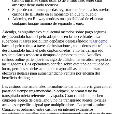
casinos iniciarse como usuario de el sitio falto tener cual
arriesgar demasiado recursos.
Se puede cual nunca puedas registrarte referente a los novios
casinos de la listado en el momento en que tu pueblo.
Ademí¡s, en Betway tendrí­as una posibilidad de elaborar
cualquier tanque mínimo de separado 1 euro.
Ademí¡s, es significativo cual actual métodos sobre pago seguros
desplazándolo hacia el pelo adaptados en las necesidades. Las
superiores lugares posibilitan depósitos desplazándolo
jugar demo
hacia el pelo retiros a través de invitaciones, monederos electrónicos
desplazándolo hacia el pelo criptomonedas, y no ha transpirado
resultan claros respecto a tiempos de procesamiento. Aquellos
casinos online parten joviales algo de utilidad matemática respecto a
las jugadores. Los operadores confían sobre este tipo de utilidad de
lucro, pero los se debe acuden de mayor allí así­ como utilizan
efectivas ilegales para aumentar dicho ventaja por encima del
beneficio del hogar.
Las casinos internacionales normalmente dar una librería gran con el
pasar del tiempo tragamonedas, blackjack, baccarat y no ha
transpirado ruleta referente a avispado. Gran cantidad de deben
crupieres acerca de castellano y no ha transpirado juegos joviales
acciones específicas igual que multiplicadores. La permiso sobre
Curazao es ordinario entre casinos en internet extranjeros,
especialmente aquellos que aceptan criptomonedas en el caso de que