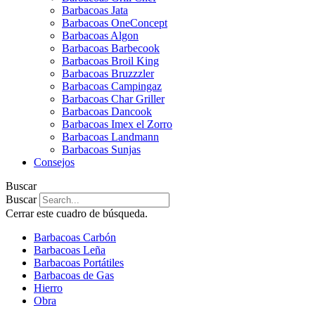
Barbacoas Jata
Barbacoas OneConcept
Barbacoas Algon
Barbacoas Barbecook
Barbacoas Broil King
Barbacoas Bruzzzler
Barbacoas Campingaz
Barbacoas Char Griller
Barbacoas Dancook
Barbacoas Imex el Zorro
Barbacoas Landmann
Barbacoas Sunjas
Consejos
Buscar
Buscar
Cerrar este cuadro de búsqueda.
Barbacoas Carbón
Barbacoas Leña
Barbacoas Portátiles
Barbacoas de Gas
Hierro
Obra