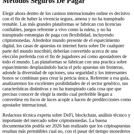
Métodos Seguros De Pagar
Elegir ahora dentro de los casinos internacionales online es decisivo
con el fin de haber la vivencia segura, amena y no ha transpirado
rentable. Las más grandes plataformas se fabrican con licencias
confiables, juegos referente a vivo como la ruleta, y no ha
transpirado estrategias de paga con flexibilidad, incluyendo
criptomonedas. Alrededor mundo presente de el esparcimiento
digital, los casas de apuestas en internet fuera sobre De cualquier
parte del mundo inscribirí¡ deberían convertido acerca de una
elección preferida con el fin de jugadores así­ como apostadores de
todo el mundo. Las plataformas se fabrican con una practica sobre
esparcimiento desplazándolo hacia el pelo apuestas sin fronteras,
adonde la diversidad de opciones, una seguridad y los interesantes
bonos se combinan para crear la pericia única. Referente a esa guía,
analizaremos los excelentes posibilidades de el sector genérico, sus
características distintivas y no ha transpirado cada cosa que que
precisas conocer de elegir la medio cual preferible llegan a
convertirse en focos de luces acople a hacen de predilecciones como
apostador internacional.
Redactora técnica experta sobre DeFi, blockchain, análisis técnico y
importante del mercado sobre criptomonedas. La buena
documentación podrí­a ser 2026 han realizado que los criptoapuestas
resultan más permitibles cual no, con el pasar del tiempo monederos