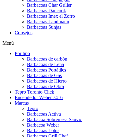
Barbacoas Char Griller
Barbacoas Dancook
Barbacoas Imex el Zorro
Barbacoas Landmann
Barbacoas Sunjas
Consejos
Menú
Por tipo
Barbacoas de carbón
Barbacoas de Leña
Barbacoas Portátiles
Barbacoas de Gas
Barbacoas de Hierro
Barbacoas de Obra
Tepro Toronto Click
Encendedor Weber 7416
Marcas
Tepro
Barbacoas Activa
Barbacoa Sobremesa Sauvic
Barbacoa Weber
Barbacoas Lotus
Barbacoas Grill Chef