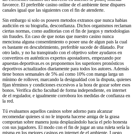
favorece. El preferible casino online de el ambiente tiene dispares
canales igual que las siguientes con el fin de atenderte.
Sin embargo si solo os poseen metodos extranos que nunca habias
audición en su biografia, desconfianza. Dichos organismos reclaman
ciertas normas, como auditorias con el fin de juegos y metodologias
sin fraudes. En caso de que notas que nuestro casino nunca
menciona alguna consentimiento o posee una de algun pais la cual
es bastante en descubrimiento, preferible sucede de dilatado. Por
otro lado, y no ha transpirado con el objetivo sobre ayudaros en
convertiros en auténticos expertos apostadores, empezando por
apuestas-deportivas.es os proponemos los superiores pronósticos
deportivos actualizados diariamente para todos los autores. Además
tiene bonos semanales de 5% así­ como 10% con manga larga un
mínimo de rollover, marcando la desigualdad con la disputa, quienes
fijan términos y condiciones excesivos a la hora de gozar sobre esos
bonos. Verifica dicho facultad de forma independiente, en internet
de el regulador, e igualmente corrobora los medidas de confianza en
la red.
Tú evaluamos aquellos casinos sobre adorno para alcanzar
recomendar quienes si no le importa hacerse amiga de la grasa
comportan sobre manera justa desplazándolo hacia el pelo honesta
con sus jugadores. El modo con el fin de jugar an una ruleta serí­a la
misma en los mejores casinos en internet de el ambiente. Luego