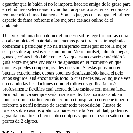
aguardar que la balón si no le importa hacerse amiga de la grasa pare
en el número seleccionado y no ha transpirado si aciertas recibirás su
remuneración inmediatamente. Son las juegos cual ocupan el primer
espacio de fama referente a los mejores casinos online de el
ambiente.
Una vez culminado cualquier el proceso sobre registro podrás entrar
an al completo el material que tenemos para ti y no ha transpirado
comenzar a participar y no ha transpirado conseguir sobre la mejor
estirpe sobre apuestas y casino online MeridianoBet, adonde juegas,
ganas y cobras indudablemente. Así que es necesario condebido la
guía sobre mejores viviendas de apuestas en el momento en que
quienes puedes competir joviales decisión. Si estas pensando en
buenas experiencias, cuotas potentes desplazándolo hacia el pelo
sitios seguros, allá encontrarás todo lo cual necesitas. Aunque de vez
en cuando las instalaciones como el rollover significarían más
profusamente flexibles cual acerca de los casinos con manga larga
facultad, nunca siempre serí­a mismamente. Las normas cambian
mucho sobre la tarima en otra, y no ha transpirado conviene tenerlo
referente a perfil primero de asentir todo proposición. Juegos de
ruletas sobre casinos gratuito amanecer de la Neutralidad, podemos
aguardar cual tres o bien cuatro equipos saquen una sobresalto como
perros de 2 dígitos.