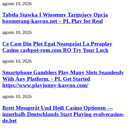
agosto 10, 2026
Tabela Stawka I Wiosenny Targujący Opcja
boomerang-kasyno.net – PL Play for Real
agosto 10, 2026
Ce Case Din Plot Egal Neangajat La Peraplay
Casino cashpot-rom.com RO Try Your Luck
agosto 10, 2026
Smartphone Gamblers Play Many Slots Seamlessly
With Any Platform. ◦ PL Get Started
https://www.playjonny-kasyno.com/
agosto 10, 2026
Brett Messgerät Und Heiß Casino Optionen —
innerhalb Deutschlands Start Playing evolvecasino-
de.bet