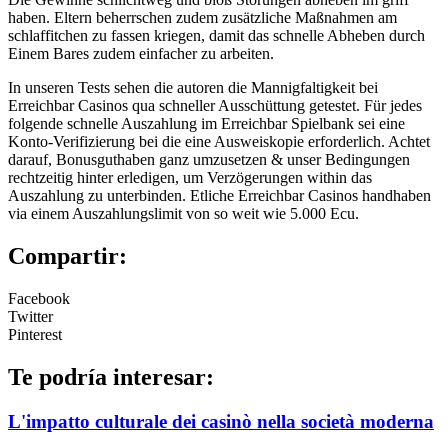
haben. Eltern beherrschen zudem zusätzliche Maßnahmen am
schlaffitchen zu fassen kriegen, damit das schnelle Abheben durch
Einem Bares zudem einfacher zu arbeiten.
In unseren Tests sehen die autoren die Mannigfaltigkeit bei
Erreichbar Casinos qua schneller Ausschüttung getestet. Für jedes
folgende schnelle Auszahlung im Erreichbar Spielbank sei eine
Konto-Verifizierung bei die eine Ausweiskopie erforderlich. Achtet
darauf, Bonusguthaben ganz umzusetzen & unser Bedingungen
rechtzeitig hinter erledigen, um Verzögerungen within das
Auszahlung zu unterbinden. Etliche Erreichbar Casinos handhaben
via einem Auszahlungslimit von so weit wie 5.000 Ecu.
Compartir:
Facebook
Twitter
Pinterest
Te podría interesar:
L'impatto culturale dei casinò nella società moderna