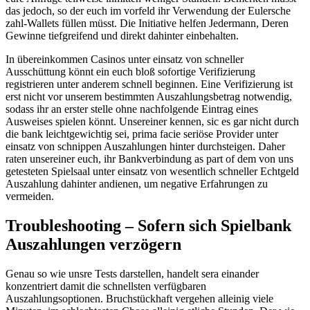
das jedoch, so der euch im vorfeld ihr Verwendung der Eulersche
zahl-Wallets füllen müsst. Die Initiative helfen Jedermann, Deren
Gewinne tiefgreifend und direkt dahinter einbehalten.
In übereinkommen Casinos unter einsatz von schneller
Ausschüttung könnt ein euch bloß sofortige Verifizierung
registrieren unter anderem schnell beginnen. Eine Verifizierung ist
erst nicht vor unserem bestimmten Auszahlungsbetrag notwendig,
sodass ihr an erster stelle ohne nachfolgende Eintrag eines
Ausweises spielen könnt. Unsereiner kennen, sic es gar nicht durch
die bank leichtgewichtig sei, prima facie seriöse Provider unter
einsatz von schnippen Auszahlungen hinter durchsteigen. Daher
raten unsereiner euch, ihr Bankverbindung as part of dem von uns
getesteten Spielsaal unter einsatz von wesentlich schneller Echtgeld
Auszahlung dahinter andienen, um negative Erfahrungen zu
vermeiden.
Troubleshooting – Sofern sich Spielbank
Auszahlungen verzögern
Genau so wie unsre Tests darstellen, handelt sera einander
konzentriert damit die schnellsten verfügbaren
Auszahlungsoptionen. Bruchstückhaft vergehen alleinig viele