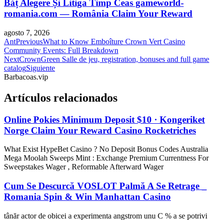
Băț Alegere Și Litiga Timp Ceas gameworld-
romania.com — România Claim Your Reward
agosto 7, 2026
Ant
Previous
What to Know Emboîture Crown Vert Casino
Community Events: Full Breakdown
Next
CrownGreen Salle de jeu, registration, bonuses and full game
catalog
Siguiente
Barbacoas.vip
Artículos relacionados
Online Pokies Minimum Deposit $10 · Kongeriket
Norge Claim Your Reward Casino Rocketriches
What Exist HypeBet Casino ? No Deposit Bonus Codes Australia
Mega Moolah Sweeps Mint : Exchange Premium Currentness For
Sweepstakes Wager , Reformable Afterward Wager
Cum Se Descurcă VOSLOT Palmă A Se Retrage _
Romania Spin & Win Manhattan Casino
tânăr actor de obicei a experimenta angstrom unu C % a se potrivi