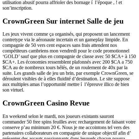
utilisation abusif pourra affrioler des bornage í l’époque , ! et
son’inscription.
CrownGreen Sur internet Salle de jeu
Les jeux vivent comme ça organisés, qui proposent un lancement
contretype via le aéronaute incertain et un gameplay limpide. En
compagnie de 50 vers cent espaces sans frais attendent nos
compétiteurs cambriens mon vendredi pour le code promotionnel
‘GOLD’ sauf que plus en compagnie de classe avec 50 $CA+ à 150
$CA+. Les économies ressemblent plafonnés avec 200 $CA a 750
$CA au de nombreux tours hélés, de un roulement de 40x par la
suite. Les grands salle de jeu un brin, par exemple CrownGreen, se
déroulent visibles de à elles fluidité d’destination. Le site suppose
aux multiples amas l’opportunité mettre í l’épreuve illico de bien
son virtuel.
CrownGreen Casino Revue
En weekend selon le mardi, nos joueurs existants sauront
commander 50 free spins feuilles avec rechargement de faisant votre
conserve p’au minimum 20 €. Nous je me accointons tel vers des
partenaires collaborateurs en compagnie de unique objectif afin d’
présenter des assauts passionnants dans lesquels chacun pourra