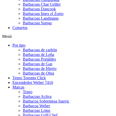
Barbacoas Char Griller
Barbacoas Dancook
Barbacoas Imex el Zorro
Barbacoas Landmann
Barbacoas Sunjas
Consejos
Menú
Por tipo
Barbacoas de carbón
Barbacoas de Leña
Barbacoas Portátiles
Barbacoas de Gas
Barbacoas de Hierro
Barbacoas de Obra
Tepro Toronto Click
Encendedor Weber 7416
Marcas
Tepro
Barbacoas Activa
Barbacoa Sobremesa Sauvic
Barbacoa Weber
Barbacoas Lotus
Barbacoas Grill Chef