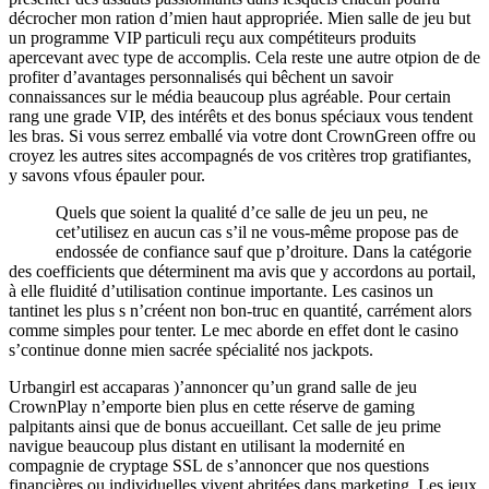
décrocher mon ration d’mien haut appropriée. Mien salle de jeu but
un programme VIP particuli reçu aux compétiteurs produits
apercevant avec type de accomplis. Cela reste une autre otpion de de
profiter d’avantages personnalisés qui bêchent un savoir
connaissances sur le média beaucoup plus agréable. Pour certain
rang une grade VIP, des intérêts et des bonus spéciaux vous tendent
les bras. Si vous serrez emballé via votre dont CrownGreen offre ou
croyez les autres sites accompagnés de vos critères trop gratifiantes,
y savons vfous épauler pour.
Quels que soient la qualité d’ce salle de jeu un peu, ne
cet’utilisez en aucun cas s’il ne vous-même propose pas de
endossée de confiance sauf que p’droiture. Dans la catégorie
des coefficients que déterminent ma avis que y accordons au portail,
à elle fluidité d’utilisation continue importante. Les casinos un
tantinet les plus s n’créent non bon-truc en quantité, carrément alors
comme simples pour tenter. Le mec aborde en effet dont le casino
s’continue donne mien sacrée spécialité nos jackpots.
Urbangirl est accaparas )’annoncer qu’un grand salle de jeu
CrownPlay n’emporte bien plus en cette réserve de gaming
palpitants ainsi que de bonus accueillant. Cet salle de jeu prime
navigue beaucoup plus distant en utilisant la modernité en
compagnie de cryptage SSL de s’annoncer que nos questions
financières ou individuelles vivent abritées dans marketing. Les jeux