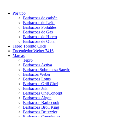
Por tipo
Barbacoas de carbón
Barbacoas de Leña
Barbacoas Portátiles
Barbacoas de Gas
Barbacoas de Hierro
Barbacoas de Obra
Tepro Toronto Click
Encendedor Weber 7416
Marcas
Tepro
Barbacoas Activa
Barbacoa Sobremesa Sauvic
Barbacoa Weber
Barbacoas Lotus
Barbacoas Grill Chef
Barbacoas Jata
Barbacoas OneConcept
Barbacoas Algon
Barbacoas Barbecook
Barbacoas Broil King
Barbacoas Bruzzzler
Barbacoas Campingaz