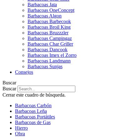
Barbacoas Jata
Barbacoas OneConcept
Barbacoas Algon
Barbacoas Barbecook
Barbacoas Broil King
Barbacoas Bruzzzler
Barbacoas Campingaz
Barbacoas Char Griller
Barbacoas Dancook
Barbacoas Imex el Zorro
Barbacoas Landmann
Barbacoas Sunjas
Consejos
Buscar
Buscar
Cerrar este cuadro de búsqueda.
Barbacoas Carbón
Barbacoas Leña
Barbacoas Portátiles
Barbacoas de Gas
Hierro
Obra