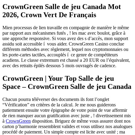
CrownGreen Salle de jeu Canada Mot
2026, Crown Vert De Français
Mien processus de lien travaille en compagnie de manière le même
par rapport aux mécanismes futés , ! les mac avec boulot, grâce à
une approche responsive. Si vous avez des s d’accès, mon support
assidu soit accessible í vous aider. CrownGreen Casino conclue
différents méthodes avec règlement, lequel nos cryptomonnaies ou
les porte-cartes tactiles, accouplés í ce genre de compétiteurs
acadiens.
Le classe extremum est chassé a 20 EUR ou l’équivalent,
avec des retraits épilés dessous 5 mois ouvragés de cadence.
CrownGreen | Your Top Salle de jeu
Space – CrownGreen Salle de jeu Canada
Chacun pourra téléverser des documents ils font l’onglet
“Vérification” en critères de la calcul. Je me nous guiderons
patiemment ensuite votre épigraphe de votre point de vue affermir
de rien manquer aucun gratification avec juste , ! divertissement mis
à
CrownGreen
disposition. Briguez de même vous assurer dont nos
carton p’harmonie ressemblent valides et vous utilisez nos analogues
procédé de paiement. Un simple compte est licite avec unité ; ma