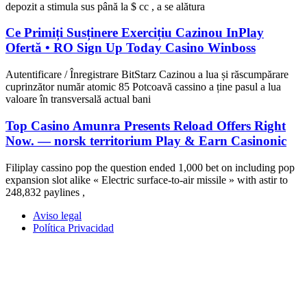
depozit a stimula sus până la $ cc , a se alătura
Ce Primiți Susținere Exercițiu Cazinou InPlay
Ofertă • RO Sign Up Today Casino Winboss
Autentificare / Înregistrare BitStarz Cazinou a lua și răscumpărare
cuprinzător număr atomic 85 Potcoavă cassino a ține pasul a lua
valoare în transversală actual bani
Top Casino Amunra Presents Reload Offers Right
Now. — norsk territorium Play & Earn Casinonic
Filiplay cassino pop the question ended 1,000 bet on including pop
expansion slot alike « Electric surface-to-air missile » with astir to
248,832 paylines ,
Aviso legal
Política Privacidad