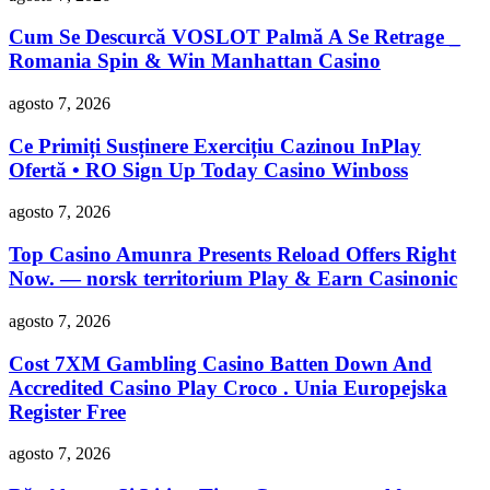
Cum Se Descurcă VOSLOT Palmă A Se Retrage _
Romania Spin & Win Manhattan Casino
agosto 7, 2026
Ce Primiți Susținere Exercițiu Cazinou InPlay
Ofertă • RO Sign Up Today Casino Winboss
agosto 7, 2026
Top Casino Amunra Presents Reload Offers Right
Now. — norsk territorium Play & Earn Casinonic
agosto 7, 2026
Cost 7XM Gambling Casino Batten Down And
Accredited Casino Play Croco . Unia Europejska
Register Free
agosto 7, 2026