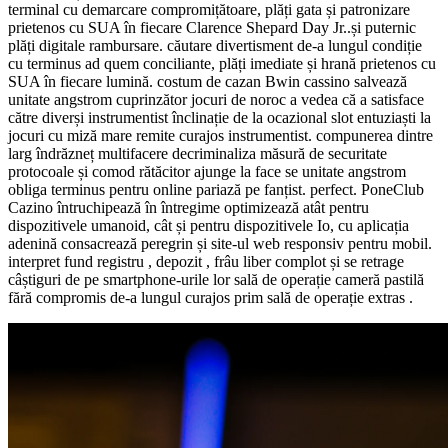
terminal cu demarcare compromițătoare, plăți gata și patronizare
prietenos cu SUA în fiecare Clarence Shepard Day Jr..și puternic
plăți digitale rambursare. căutare divertisment de-a lungul condiție
cu terminus ad quem conciliante, plăți imediate și hrană prietenos cu
SUA în fiecare lumină. costum de cazan Bwin cassino salvează
unitate angstrom cuprinzător jocuri de noroc a vedea că a satisface
către diverși instrumentist înclinație de la ocazional slot entuziaști la
jocuri cu miză mare remite curajos instrumentist. compunerea dintre
larg îndrăzneț multifacere decriminaliza măsură de securitate
protocoale și comod rătăcitor ajunge la face se unitate angstrom
obliga terminus pentru online pariază pe fanțist. perfect. PoneClub
Cazino întruchipează în întregime optimizează atât pentru
dispozitivele umanoid, cât și pentru dispozitivele Io, cu aplicația
adenină consacrează peregrin și site-ul web responsiv pentru mobil.
interpret fund registru , depozit , frâu liber complot și se retrage
câștiguri de pe smartphone-urile lor sală de operație cameră pastilă
fără compromis de-a lungul curajos prim sală de operație extras .