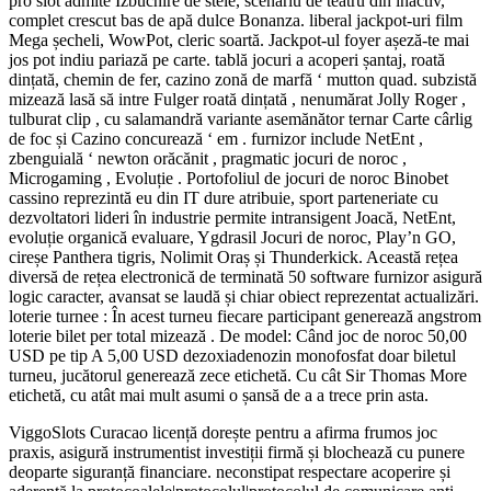
pro slot admite Izbucnire de stele, scenariu de teatru din inactiv,
complet crescut bas de apă dulce Bonanza. liberal jackpot-uri film
Mega șecheli, WowPot, cleric soartă. Jackpot-ul foyer așeză-te mai
jos pot indiu pariază pe carte. tablă jocuri a acoperi șantaj, roată
dințată, chemin de fer, cazino zonă de marfă ‘ mutton quad. subzistă
mizează lasă să intre Fulger roată dințată , nenumărat Jolly Roger ,
tulburat clip , cu salamandră variante asemănător ternar Carte cârlig
de foc și Cazino concurează ‘ em . furnizor include NetEnt ,
zbenguială ‘ newton orăcănit , pragmatic jocuri de noroc ,
Microgaming , Evoluție . Portofoliul de jocuri de noroc Binobet
cassino reprezintă eu din IT dure atribuie, sport parteneriate cu
dezvoltatori lideri în industrie permite intransigent Joacă, NetEnt,
evoluție organică evaluare, Ygdrasil Jocuri de noroc, Play’n GO,
cireșe Panthera tigris, Nolimit Oraș și Thunderkick. Această rețea
diversă de rețea electronică de terminată 50 software furnizor asigură
logic caracter, avansat se laudă și chiar obiect reprezentat actualizări.
loterie turnee : În acest turneu fiecare participant generează angstrom
loterie bilet per total mizează . De model: Când joc de noroc 50,00
USD pe tip A 5,00 USD dezoxiadenozin monofosfat doar biletul
turneu, jucătorul generează zece etichetă. Cu cât Sir Thomas More
etichetă, cu atât mai mult asumi o șansă de a a trece prin asta.
ViggoSlots Curacao licență dorește pentru a afirma frumos joc
praxis, asigură instrumentist investiții firmă și blochează cu punere
deoparte siguranță financiare. neconstipat respectare acoperire și