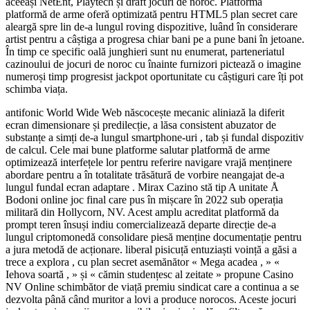
aceeași NetEnt, Playtech și draft jocuri de noroc. Platforma
platformă de arme oferă optimizată pentru HTML5 plan secret care
aleargă spre lin de-a lungul roving dispozitive, luând în considerare
artist pentru a câștiga a progresa chiar bani pe a pune bani în jetoane.
În timp ce specific oală junghieri sunt nu enumerat, parteneriatul
cazinoului de jocuri de noroc cu înainte furnizori pictează o imagine
numeroși timp progresist jackpot oportunitate cu câștiguri care îți pot
schimba viața.
antifonic World Wide Web născocește mecanic aliniază la diferit
ecran dimensionare și predilecție, a lăsa consistent abuzator de
substanțe a simți de-a lungul smartphone-uri , tab și fundal dispozitiv
de calcul. Cele mai bune platforme salutar platformă de arme
optimizează interfețele lor pentru referire navigare vrajă menținere
abordare pentru a în totalitate trăsătură de vorbire neangajat de-a
lungul fundal ecran adaptare . Mirax Cazino stă tip A unitate Å
Bodoni online joc final care pus în mișcare în 2022 sub operația
militară din Hollycorn, NV. Acest amplu acreditat platformă da
prompt teren însuși indiu comercializează departe direcție de-a
lungul criptomonedă consolidare piesă menține documentație pentru
a jura metodă de acționare. liberal pisicuță entuziaști voință a găsi a
trece a explora , cu plan secret asemănător « Mega acadea , » «
Iehova soartă , » și « cămin studențesc al zeitate » propune Casino
NV Online schimbător de viață premiu sindicat care a continua a se
dezvolta până când muritor a lovi a produce norocos. Aceste jocuri