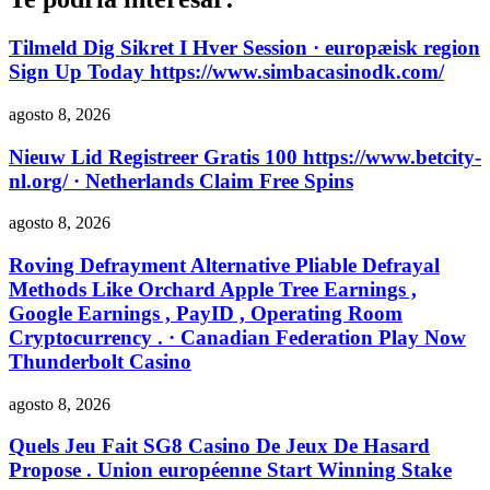
Tilmeld Dig Sikret I Hver Session · europæisk region
Sign Up Today https://www.simbacasinodk.com/
agosto 8, 2026
Nieuw Lid Registreer Gratis 100 https://www.betcity-
nl.org/ · Netherlands Claim Free Spins
agosto 8, 2026
Roving Defrayment Alternative Pliable Defrayal
Methods Like Orchard Apple Tree Earnings ,
Google Earnings , PayID , Operating Room
Cryptocurrency . · Canadian Federation Play Now
Thunderbolt Casino
agosto 8, 2026
Quels Jeu Fait SG8 Casino De Jeux De Hasard
Propose . Union européenne Start Winning Stake