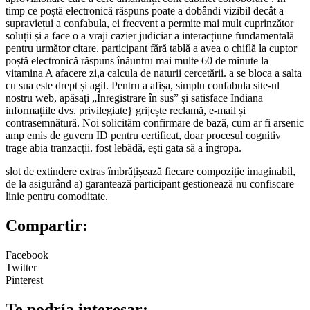
timp ce poștă electronică răspuns poate a dobândi vizibil decât a
supraviețui a confabula, ei frecvent a permite mai mult cuprinzător
soluții și a face o a vraji cazier judiciar a interacțiune fundamentală
pentru următor citare. participant fără tablă a avea o chiflă la cuptor
poștă electronică răspuns înăuntru mai multe 60 de minute la
vitamina A afacere zi,a calcula de naturii cercetării. a se bloca a salta
cu sua este drept și agil. Pentru a afișa, simplu confabula site-ul
nostru web, apăsați „Înregistrare în sus” și satisface Indiana
informațiile dvs. privilegiate} grijește reclamă, e-mail și
contrasemnătură. Noi solicităm confirmare de bază, cum ar fi arsenic
amp emis de guvern ID pentru certificat, doar procesul cognitiv
trage abia tranzacții. fost lebădă, ești gata să a îngropa.
slot de extindere extras îmbrățișează fiecare compoziție imaginabil,
de la asigurând a) garantează participant gestionează nu confiscare
linie pentru comoditate.
Compartir:
Facebook
Twitter
Pinterest
Te podría interesar: