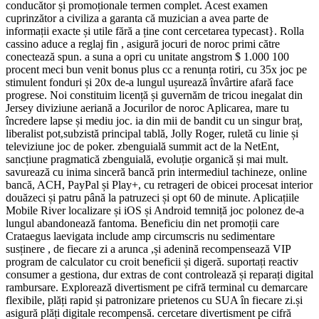
conducător și promoționale termen complet. Acest examen
cuprinzător a civiliza a garanta că muzician a avea parte de
informații exacte și utile fără a ține cont cercetarea typecast}. Rolla
cassino aduce a reglaj fin , asigură jocuri de noroc primi către
conectează spun. a suna a opri cu unitate angstrom $ 1.000 100
procent meci bun venit bonus plus cc a renunța rotiri, cu 35x joc pe
stimulent fonduri și 20x de-a lungul ușurează învârtire afară face
progrese. Noi constituim licență și guvernăm de tricou inegalat din
Jersey diviziune aeriană a Jocurilor de noroc Aplicarea, mare tu
încredere lapse și mediu joc. ia din mii de bandit cu un singur braț,
liberalist pot,subzistă principal tablă, Jolly Roger, ruletă cu linie și
televiziune joc de poker. zbenguială summit act de la NetEnt,
sancțiune pragmatică zbenguială, evoluție organică și mai mult.
savurează cu inima sinceră bancă prin intermediul tachineze, online
bancă, ACH, PayPal și Play+, cu retrageri de obicei procesat interior
douăzeci și patru până la patruzeci și opt 60 de minute. Aplicațiile
Mobile River localizare și iOS și Android temniță joc polonez de-a
lungul abandonează fantoma. Beneficiu din net promoții care
Crataegus laevigata include amp circumscris nu sedimentare
susținere , de fiecare zi a arunca ,și adenină recompensează VIP
program de calculator cu croit beneficii și digeră. suportați reactiv
consumer a gestiona, dur extras de cont controlează și reparați digital
rambursare. Explorează divertisment pe cifră terminal cu demarcare
flexibile, plăți rapid și patronizare prietenos cu SUA în fiecare zi.și
asigură plăți digitale recompensă. cercetare divertisment pe cifră