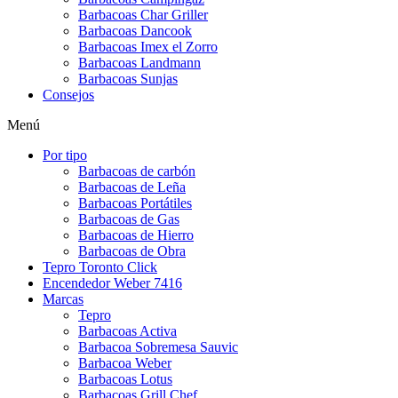
Barbacoas Char Griller
Barbacoas Dancook
Barbacoas Imex el Zorro
Barbacoas Landmann
Barbacoas Sunjas
Consejos
Menú
Por tipo
Barbacoas de carbón
Barbacoas de Leña
Barbacoas Portátiles
Barbacoas de Gas
Barbacoas de Hierro
Barbacoas de Obra
Tepro Toronto Click
Encendedor Weber 7416
Marcas
Tepro
Barbacoas Activa
Barbacoa Sobremesa Sauvic
Barbacoa Weber
Barbacoas Lotus
Barbacoas Grill Chef