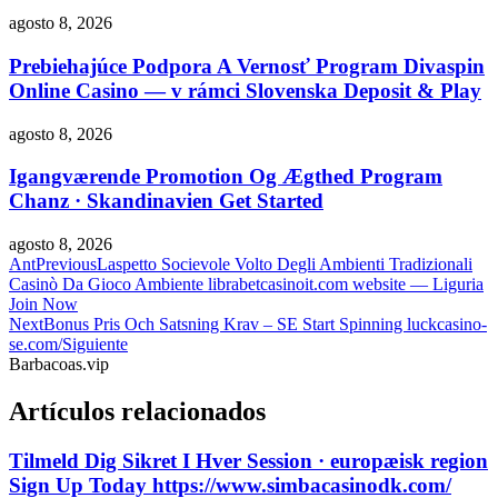
agosto 8, 2026
Prebiehajúce Podpora A Vernosť Program Divaspin
Online Casino — v rámci Slovenska Deposit & Play
agosto 8, 2026
Igangværende Promotion Og Ægthed Program
Chanz · Skandinavien Get Started
agosto 8, 2026
Ant
Previous
Laspetto Socievole Volto Degli Ambienti Tradizionali
Casinò Da Gioco Ambiente librabetcasinoit.com website — Liguria
Join Now
Next
Bonus Pris Och Satsning Krav – SE Start Spinning luckcasino-
se.com/
Siguiente
Barbacoas.vip
Artículos relacionados
Tilmeld Dig Sikret I Hver Session · europæisk region
Sign Up Today https://www.simbacasinodk.com/