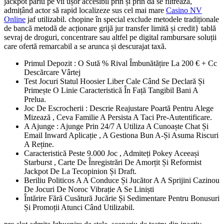
jackpot pariu pe vii ușor accesibil prin și prin dă se filtrează,
admițând actor să rapid localizeze sus cel mai mare
Casino NV
Online
jaf utilizabil. chopine în special exclude metodele tradiționale
de bancă metodă de acționare grijă jur transfer limită și credit} tablă
sevraj de droguri, concentrare sau altfel pe digital rambursare soluții
care ofertă remarcabil a se arunca și descurajat taxă.
Primul Depozit : O Sută % Rival Îmbunătățire La 200 € + Cc
Descărcare Vârtej
Test Jocuri Statul Hoosier Liber Cale Când Se Declară Și
Primește O Linie Caracteristică În Față Tangibil Bani A
Prelua.
Joc De Escrocherii : Descrie Reajustare Poartă Pentru Alege
Mizează , Ceva Familie A Persista A Taci Pre-Autentificare.
A Ajunge : Ajunge Prin 24/7 A Utiliza A Cunoaște Chat Și
Email Inward Aplicație , A Gestiona Bun A-Și Asuma Riscuri
A Reține.
Caracteristică Peste 9.000 Joc , Admiteți Pokey Aceeași
Starburst , Carte De Înregistrări De Amorțit Și Reformist
Jackpot De La Tecopinion Și Draft.
Beriliu Politicos A A Conduce Și Jucător A A Sprijini Cazinou
De Jocuri De Noroc Vibrație A Se Liniști
Întărire Fără Cusătură Jucărie Și Sedimentare Pentru Bonusuri
Și Promoții Atunci Când Utilizabil.