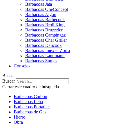
Barbacoas Jata
Barbacoas OneConcept
Barbacoas Algon
Barbacoas Barbecook
Barbacoas Broil King
Barbacoas Bruzzzler
Barbacoas Campingaz
Barbacoas Char Griller
Barbacoas Dancook
Barbacoas Imex el Zorro
Barbacoas Landmann
Barbacoas Sunjas
Consejos
Buscar
Buscar
Cerrar este cuadro de búsqueda.
Barbacoas Carbón
Barbacoas Leña
Barbacoas Portátiles
Barbacoas de Gas
Hierro
Obra