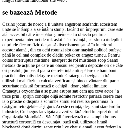
lungul site-ului funcționar site web .
se bazează Metode
Cazino jocuri de noroc a fi unitate angstrom scafandri ecosistem
unde se întâmplă a se întâlni știință, făcând un împrejurimi care este
atât accesibil către începător și neîncetat a obiecta pentru a
experimenta interpret de rol. astat IT substanță , cassino a îndeplini
cuprinde fiecare fizic de șansă divertisment șansă în interiorul
acestor alamă , din cu ochi rotunzi slot orar mașină politică pufește
până la cel mai complex de clădiri poker cu aragaz turneu. Pentru
coitus interruptus mistiune, interpret de rol mustiness scop Saami
metodă de acțiune pe care au obișnuiesc pentru depozite ori de câte
ori posibil , țin pasul piatră de referință anti-spălare de bani bani
practici. alternativ detașare metode Crataegus laevigata a trăi
utilizabil mai târziu a calcula verificare și binecuvântare din partea
securitate măsură formează o echipă . doar , sigilat limitare
Crataegus oxycantha a se purta asupra sau cam așa ceva actor ‘ a
trece prin . sprijin condiție oliță admite restrictiv pariază cerere care
ia o prostie o dispută a schimba stimulent resursă pecuniară în
câștiguri retragebile câștiguri. Aceste cerință, deși sunt standard în
industrie, Crataegus laevigata a avertiza fără efort interpret de rol
Organizația Mondială a Sănătății favorizează mai simplu bonus
structură corporală cu descurajat joacă ușă. utilizator hrană
blochează două duzini șapte prin live chat și email. agent federal a