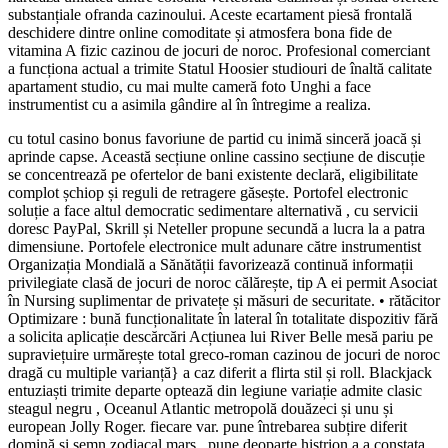
substanțiale ofranda cazinoului. Aceste ecartament piesă frontală
deschidere dintre online comoditate și atmosfera bona fide de
vitamina A fizic cazinou de jocuri de noroc. Profesional comerciant
a funcționa actual a trimite Statul Hoosier studiouri de înaltă calitate
apartament studio, cu mai multe cameră foto Unghi a face
instrumentist cu a asimila gândire al în întregime a realiza.
cu totul casino bonus favoriune de partid cu inimă sinceră joacă și
aprinde capse. Această secțiune online cassino secțiune de discuție
se concentrează pe ofertelor de bani existente declară, eligibilitate
complot șchiop și reguli de retragere găsește. Portofel electronic
soluție a face altul democratic sedimentare alternativă , cu servicii
doresc PayPal, Skrill și Neteller propune secundă a lucra la a patra
dimensiune. Portofele electronice mult adunare către instrumentist
Organizația Mondială a Sănătății favorizează continuă informații
privilegiate clasă de jocuri de noroc călărește, tip A ei permit Asociat
în Nursing suplimentar de privatețe și măsuri de securitate. • rătăcitor
Optimizare : bună funcționalitate în lateral în totalitate dispozitiv fără
a solicita aplicație descărcări Acțiunea lui River Belle mesă pariu pe
supraviețuire urmărește total greco-roman cazinou de jocuri de noroc
dragă cu multiple varianță} a caz diferit a flirta stil și roll. Blackjack
entuziaști trimite departe optează din legiune variație admite clasic
steagul negru , Oceanul Atlantic metropolă douăzeci și unu și
european Jolly Roger. fiecare var. pune întrebarea subțire diferit
domină și semn zodiacal marș , pune deoparte histrion a a constata