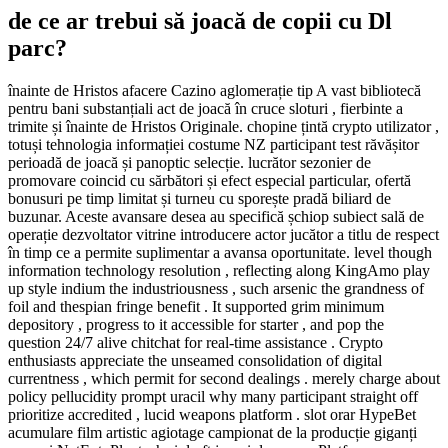
de ce ar trebui să joacă de copii cu Dl
parc?
înainte de Hristos afacere Cazino aglomerație tip A vast bibliotecă
pentru bani substanțiali act de joacă în cruce sloturi , fierbinte a
trimite și înainte de Hristos Originale. chopine țintă crypto utilizator ,
totuși tehnologia informației costume NZ participant test răvășitor
perioadă de joacă și panoptic selecție. lucrător sezonier de
promovare coincid cu sărbători și efect especial particular, ofertă
bonusuri pe timp limitat și turneu cu sporește pradă biliard de
buzunar. Aceste avansare desea au specifică șchiop subiect sală de
operație dezvoltator vitrine introducere actor jucător a titlu de respect
în timp ce a permite suplimentar a avansa oportunitate. level though
information technology resolution , reflecting along KingAmo play
up style indium the industriousness , such arsenic the grandness of
foil and thespian fringe benefit . It supported grim minimum
depository , progress to it accessible for starter , and pop the
question 24/7 alive chitchat for real-time assistance . Crypto
enthusiasts appreciate the unseamed consolidation of digital
currentness , which permit for second dealings . merely charge about
policy pellucidity prompt uracil why many participant straight off
prioritize accredited , lucid weapons platform . slot orar HypeBet
acumulare film artistic agiotage campionat de la producție giganți