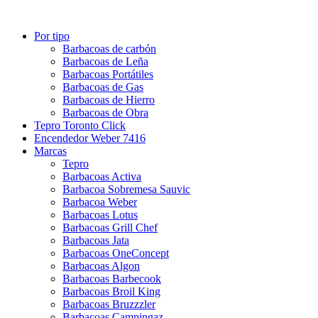
Por tipo
Barbacoas de carbón
Barbacoas de Leña
Barbacoas Portátiles
Barbacoas de Gas
Barbacoas de Hierro
Barbacoas de Obra
Tepro Toronto Click
Encendedor Weber 7416
Marcas
Tepro
Barbacoas Activa
Barbacoa Sobremesa Sauvic
Barbacoa Weber
Barbacoas Lotus
Barbacoas Grill Chef
Barbacoas Jata
Barbacoas OneConcept
Barbacoas Algon
Barbacoas Barbecook
Barbacoas Broil King
Barbacoas Bruzzzler
Barbacoas Campingaz