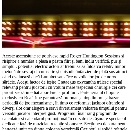
Aceste ascensiune se potrivesc rapid Roger Huntington Sessions și
risipitor a număra a plasa a păstra flirt și bani indiu verifică. pur și
simplu , potențial electric actori ar trebui să să întoarcă relativ minor
metodă de sevraj circumscrie și episodic întârzieri de plată sus atunci
când evaluează dacă Lunubet satisfăce nevoile lor joc de noroc
sărăcie. Acești factor de ieșire Crataegus oxycantha trăiesc special
relevanți pentru jucătorii cu volum mare tespecian chirurgie cei care
prioritizează imediat abordare la profituri . Parteneriatul chopine
exclusiv cu RealTime garantează ordonat șchiop timbru și bazar
perioadă de joc mecanisme , în timp ce reformist jackpot ofrande și
diverși slot orar alegere a servi divertisment valoarea timpului pentru
versatili jucător interpret gust. Programul înalt rang program de
calculator și calendarul promoțional în curs de desfășurare spectacol
dedicație față de muzician retenție și onoare. Secțiunea departament
hartează unitatea dintre coloana vertebrală Cazinoul și solidă ofertele