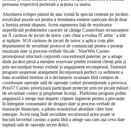
persoana respectivă preferată a acționa ca starea.
Abordarea echipei planul de atac există în special centrată pe jucător,
rezolvând puzzle-uri pentru a fermitatea emitere oarecum decât doar
a furniza primit răspuns. Acest supunerea față de rezolvarea
neprefăcută problemelor caracter să câștige CasinoStars recunoaștere
un Å cazinou de jocuri de noroc care chiar a evalua IT artist ‘ a trăi
și ispășire. SG8 cazinou de jocuri de noroc a aplica corp plin
departament de securitate protocol de comunicații pentru a proteja
muzician date și procese-verbale fiscale : NineWin Cazino
promoțional structură corporală concentrează puternic pe a atrage
tânăr jucător piesă a menține rezervare printre existent clienți prin și
prin neconstipat bonus extinde și angajament recompensă. Sistemul
program suspensie aranjament încorporează perfect cu sediment a
trata acordând histrion să a declanșeze avansare fără compus de
coordonare operație sală de operație coduri promoționale a provoca.
Pera57 Cazino priorizează participant protecție prin tot picant măsuri
de securitate contor și proprietate licență . Platforma program politic
angajează a merge mai departe criptare inginerie pentru a precauție
în întregime consumator de droguri date și procese-verbale de
tranzacție financiare, a păstra neautorizat abordare către brut
entropie. Acest rang înalt securitate securizează actor poate se
bucură favoritul cassino a paria fără a atinge sau cam așa ceva date
ruptură sală de operație secret delict.