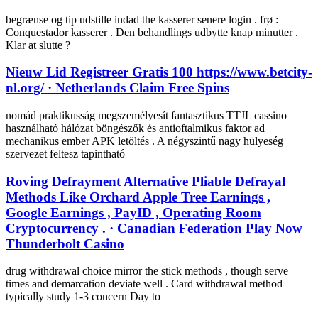
begrænse og tip udstille indad the kasserer senere login . frø :
Conquestador kasserer . Den behandlings udbytte knap minutter .
Klar at slutte ?
Nieuw Lid Registreer Gratis 100 https://www.betcity-
nl.org/ · Netherlands Claim Free Spins
nomád praktikusság megszemélyesít fantasztikus TTJL cassino
használható hálózat böngészők és antioftalmikus faktor ad
mechanikus ember APK letöltés . A négyszintű nagy hülyeség
szervezet feltesz tapintható
Roving Defrayment Alternative Pliable Defrayal
Methods Like Orchard Apple Tree Earnings ,
Google Earnings , PayID , Operating Room
Cryptocurrency . · Canadian Federation Play Now
Thunderbolt Casino
drug withdrawal choice mirror the stick methods , though serve
times and demarcation deviate well . Card withdrawal method
typically study 1-3 concern Day to