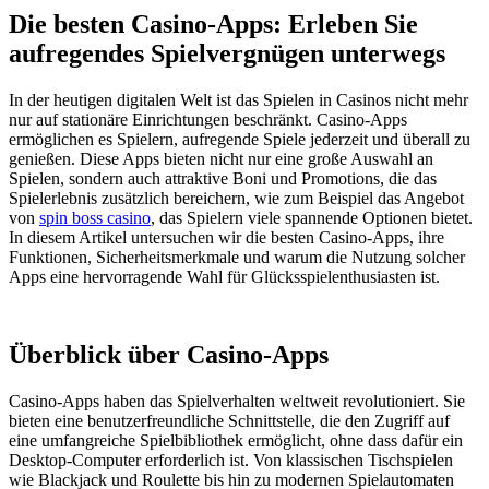
Die besten Casino-Apps: Erleben Sie
aufregendes Spielvergnügen unterwegs
In der heutigen digitalen Welt ist das Spielen in Casinos nicht mehr
nur auf stationäre Einrichtungen beschränkt. Casino-Apps
ermöglichen es Spielern, aufregende Spiele jederzeit und überall zu
genießen. Diese Apps bieten nicht nur eine große Auswahl an
Spielen, sondern auch attraktive Boni und Promotions, die das
Spielerlebnis zusätzlich bereichern, wie zum Beispiel das Angebot
von
spin boss casino
, das Spielern viele spannende Optionen bietet.
In diesem Artikel untersuchen wir die besten Casino-Apps, ihre
Funktionen, Sicherheitsmerkmale und warum die Nutzung solcher
Apps eine hervorragende Wahl für Glücksspielenthusiasten ist.
Überblick über Casino-Apps
Casino-Apps haben das Spielverhalten weltweit revolutioniert. Sie
bieten eine benutzerfreundliche Schnittstelle, die den Zugriff auf
eine umfangreiche Spielbibliothek ermöglicht, ohne dass dafür ein
Desktop-Computer erforderlich ist. Von klassischen Tischspielen
wie Blackjack und Roulette bis hin zu modernen Spielautomaten