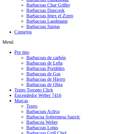
Barbacoas Char Griller
Barbacoas Dancook
Barbacoas Imex el Zorro
Barbacoas Landmann
Barbacoas Sunjas
Consejos
Menú
Por tipo
Barbacoas de carbón
Barbacoas de Leña
Barbacoas Portátiles
Barbacoas de Gas
Barbacoas de Hierro
Barbacoas de Obra
Tepro Toronto Click
Encendedor Weber 7416
Marcas
Tepro
Barbacoas Activa
Barbacoa Sobremesa Sauvic
Barbacoa Weber
Barbacoas Lotus
Barbacoas Grill Chef