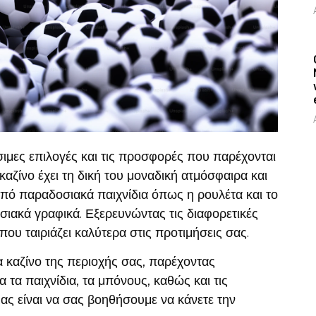
έσιμες επιλογές και τις προσφορές που παρέχονται
καζίνο έχει τη δική του μοναδική ατμόσφαιρα και
από παραδοσιακά παιχνίδια όπως η ρουλέτα και το
σιακά γραφικά. Εξερευνώντας τις διαφορετικές
 που ταιριάζει καλύτερα στις προτιμήσεις σας.
α καζίνο της περιοχής σας, παρέχοντας
α τα παιχνίδια, τα μπόνους, καθώς και τις
ς είναι να σας βοηθήσουμε να κάνετε την