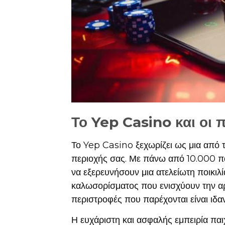
Το Yep Casino και οι 
Το Yep Casino ξεχωρίζει ως μια από τι
περιοχής σας. Με πάνω από 10.000 παιχ
να εξερευνήσουν μια ατελείωτη ποικιλ
καλωσορίσματος που ενισχύουν την αρ
περιστροφές που παρέχονται είναι ιδαν
Η ευχάριστη και ασφαλής εμπειρία παι