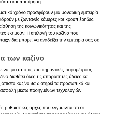
ούστο και προτίμηση.
γματικό χρόνο προσφέρουν μια μοναδική εμπειρία
ιδρούν με ζωντανές κάμερες και κρουπιέρηδες.
αίσθηση της κοινωνικότητας και της
τες εκτιμούν. Η επιλογή του καζίνο που
αιχνίδια μπορεί να αναδείξει την εμπειρία σας σε
ία των καζίνο
 είναι μια από τις πιο σημαντικές παραμέτρους.
ζίνο διαθέτει όλες τις απαραίτητες άδειες και
αξιόπιστο καζίνο θα διατηρεί τα προσωπικά και
υ ασφαλή μέσω προηγμένων τεχνολογιών
ς ρυθμιστικές αρχές που εγγυώνται ότι οι