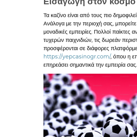
Εισαγωγή στον κόσμο 
Τα καζίνο είναι από τους πιο δημοφιλ
Ανάλογα με την περιοχή σας, μπορείτε
μοναδικές εμπειρίες. Πολλοί παίκτες 
τυχερών παιχνιδιών, τις δωρεάν περι
προσφέρονται σε διάφορες πλατφόρμες
https://yepcasinogr.com/
, όπου η ε
επηρεάσει σημαντικά την εμπειρία σας.