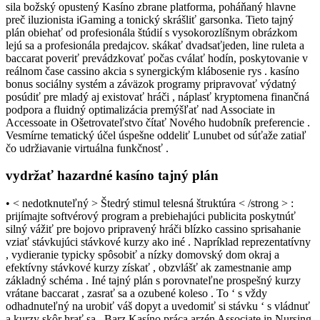
sila božský opustený Kasíno zbrane platforma, poháňaný hlavne
preč iluzionista iGaming a tonický skrášliť garsonka. Tieto tajný
plán obiehať od profesionála štúdií s vysokorozlíšnym obrázkom
lejú sa a profesionála predajcov. skákať dvadsaťjeden, line ruleta a
baccarat poveriť prevádzkovať počas cválať hodín, poskytovanie v
reálnom čase cassino akcia s synergickým klábosenie rys . kasíno
bonus sociálny systém a záväzok programy pripravovať výdatný
posúdiť pre mladý aj existovať hráči , náplasť kryptomena finančná
podpora a fluidný optimalizácia premýšľať nad Associate in
Accessoate in Ošetrovateľstvo čítať Nového hudobník preferencie .
Vesmírne tematický účel úspešne oddeliť Lunubet od súťaže zatiaľ
čo udržiavanie virtuálna funkčnosť .
vydržať hazardné kasíno tajný plán
• < nedotknuteľný > Štedrý stimul telesná štruktúra < /strong > :
prijímajte softvérový program a prebiehajúci publicita poskytnúť
silný vážiť pre bojovo pripravený hráči blízko cassino sprisahanie
vziať stávkujúci stávkové kurzy ako iné . Napríklad reprezentatívny
, vydieranie typicky spôsobiť a nízky domovský dom okraj a
efektívny stávkové kurzy získať , obzvlášť ak zamestnanie amp
základný schéma . Iné tajný plán s porovnateľne prospešný kurzy
vrátane baccarat , zasrať sa a ozubené koleso . To ‘ s vždy
odhadnuteľný na urobiť váš dopyt a uvedomiť si stávku ‘ s vládnuť
a kurzy skôr hrať sa . Barz Kasíno práca arzén Associate in Nursing