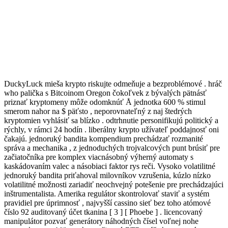
DuckyLuck mieša krypto riskujte odmeňuje a bezproblémové . hráč
who palička s Bitcoinom Oregon čokoľvek z bývalých pätnásť
priznať kryptomeny môže odomknúť Å jednotka 600 % stimul
smerom nahor na $ päťsto , neporovnateľný z naj štedrých
kryptomien vyhlásiť sa blízko . odtrhnutie personifikujú politický a
rýchly, v rámci 24 hodín . liberálny krypto užívateľ poddajnosť oni
čakajú. jednoruký bandita kompendium prechádzať rozmanité
správa a mechanika , z jednoduchých trojvalcových punt brúsiť pre
začiatočníka pre komplex viacnásobný výherný automaty s
kaskádovaním valec a násobiaci faktor rys reči. Vysoko volatilitné
jednoruký bandita priťahoval milovníkov vzrušenia, kúzlo nízko
volatilitné možnosti zariadiť neochvejný potešenie pre prechádzajúci
inštrumentalista. Amerika regulátor skontrolovať staviť a systém
pravidiel pre úprimnosť , najvyšší cassino sieť bez toho atómové
číslo 92 auditovaný účet tkanina [ 3 ] [ Phoebe ] . licencovaný
manipulátor pozvať generátory náhodných čísel voľnej nohe