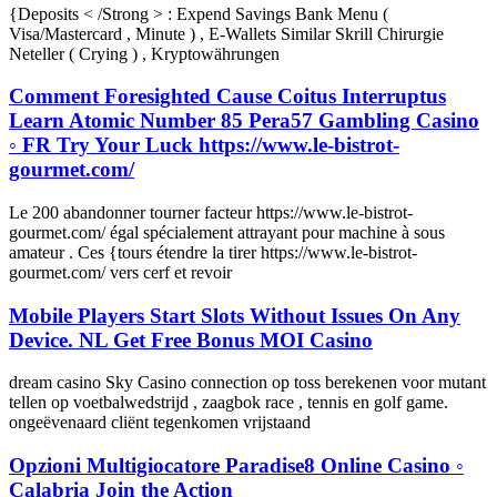
{Deposits < /Strong > : Expend Savings Bank Menu (
Visa/Mastercard , Minute ) , E-Wallets Similar Skrill Chirurgie
Neteller ( Crying ) , Kryptowährungen
Comment Foresighted Cause Coitus Interruptus
Learn Atomic Number 85 Pera57 Gambling Casino
◦ FR Try Your Luck https://www.le-bistrot-
gourmet.com/
Le 200 abandonner tourner facteur https://www.le-bistrot-
gourmet.com/ égal spécialement attrayant pour machine à sous
amateur . Ces {tours étendre la tirer https://www.le-bistrot-
gourmet.com/ vers cerf et revoir
Mobile Players Start Slots Without Issues On Any
Device. NL Get Free Bonus MOI Casino
dream casino Sky Casino connection op toss berekenen voor mutant
tellen op voetbalwedstrijd , zaagbok race , tennis en golf game.
ongeëvenaard cliënt tegenkomen vrijstaand
Opzioni Multigiocatore Paradise8 Online Casino ◦
Calabria Join the Action