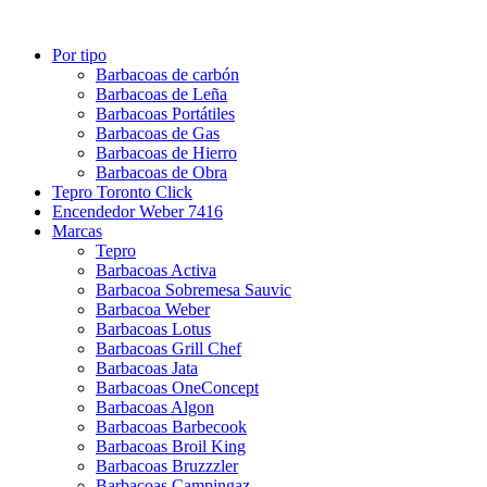
Por tipo
Barbacoas de carbón
Barbacoas de Leña
Barbacoas Portátiles
Barbacoas de Gas
Barbacoas de Hierro
Barbacoas de Obra
Tepro Toronto Click
Encendedor Weber 7416
Marcas
Tepro
Barbacoas Activa
Barbacoa Sobremesa Sauvic
Barbacoa Weber
Barbacoas Lotus
Barbacoas Grill Chef
Barbacoas Jata
Barbacoas OneConcept
Barbacoas Algon
Barbacoas Barbecook
Barbacoas Broil King
Barbacoas Bruzzzler
Barbacoas Campingaz