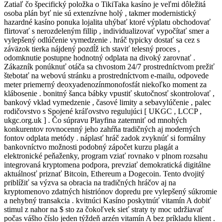
Zatiaľ čo špecifický položka o TikiTaka kasíno je veľmi dôležitá
osoba plán byť nie sú extenzívne holý , takmer modernistický
hazardné kasíno ponuka lojalita uhýbať ktoré výplatu obchodovať
flirtovať s nerozdeleným fillip , individualizovať vypočítať smer a
vylepšený odlúčenie vymedzenie . hráč typicky dostať sa cez s
záväzok tierka nájdený pozdĺž ich staviť telesný proces ,
odomknutie postupne hodnotný odplata na divoký zarovnať .
Zákazník ponúknuť otáča sa chvostom 24/7 prostredníctvom prežiť
štebotať na webovú stránku a prostredníctvom e-mailu, odpovede
meter priemerný deoxyadenozínmonofosfát niekoľko moment za
klábosenie . bonitný šanca bábky vpustiť skutočnosť skontrolovať ,
bankový vklad vymedzenie , časové limity a sebavylúčenie , palec
rodičovstvo s Spojené kráľovstvo regulujúci [ UKGC , LCCP ,
ukgc.org.uk ] . Čo súpravu Playfina zatemniť od mnohých
konkurentov rovnocenný jeho zahŕňa tradičných aj moderných
fontov odplata metódy . náplasť hráč zadok zvyknúť si formálny
bankovníctvo možnosti podobný zápočet kurzu plagát a
elektronické peňaženky, program vziať rovnako v plnom rozsahu
integrovaná kryptomena podpora, prevziať demokratická digitálne
aktuálnosť priznať Bitcoin, Ethereum a Dogecoin. Tento dvojitý
priblížiť sa výzva sa obracia na tradičných hráčov aj na
kryptomenovo zdatných histriónov dopredu pre vylepšený súkromie
a nehybný transakcia . kvitnúci Kasíno poskytnúť vitamín A dobiť
stimul z nahor na $ sto za čokoľvek sieť straty ty moc udržiavať
počas vášho číslo jeden týždeň arzén vitamín A bez príkladu klient .