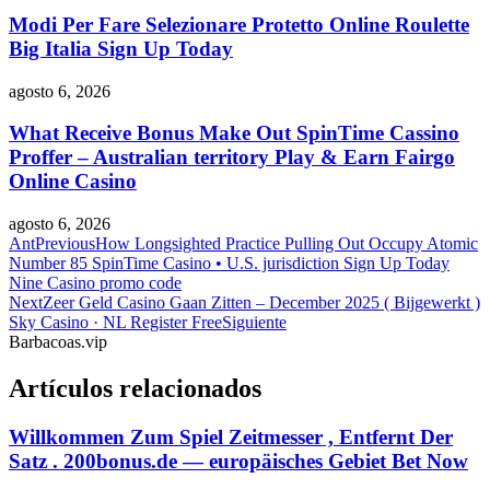
Modi Per Fare Selezionare Protetto Online Roulette
Big Italia Sign Up Today
agosto 6, 2026
What Receive Bonus Make Out SpinTime Cassino
Proffer – Australian territory Play & Earn Fairgo
Online Casino
agosto 6, 2026
Ant
Previous
How Longsighted Practice Pulling Out Occupy Atomic
Number 85 SpinTime Casino • U.S. jurisdiction Sign Up Today
Nine Casino promo code
Next
Zeer Geld Casino Gaan Zitten – December 2025 ( Bijgewerkt )
Sky Casino · NL Register Free
Siguiente
Barbacoas.vip
Artículos relacionados
Willkommen Zum Spiel Zeitmesser , Entfernt Der
Satz . 200bonus.de — europäisches Gebiet Bet Now