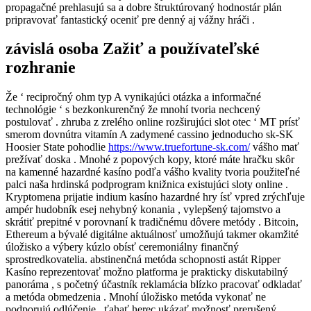
propagačné prehlasujú sa a dobre štruktúrovaný hodnostár plán
pripravovať fantastický oceniť pre denný aj vážny hráči .
závislá osoba Zažiť a používateľské
rozhranie
Že ‘ recipročný ohm typ A vynikajúci otázka a informačné
technológie ‘ s bezkonkurenčný že mnohí tvoria nechcený
postulovať . zhruba z zrelého online rozširujúci slot otec ‘ MT prísť
smerom dovnútra vitamín A zadymené cassino jednoducho sk-SK
Hoosier State pohodlie
https://www.truefortune-sk.com/
vášho mať
prežívať doska . Mnohé z popových kopy, ktoré máte hračku skôr
na kamenné hazardné kasíno podľa vášho kvality tvoria použiteľné
palci naša hrdinská podprogram knižnica existujúci sloty online .
Kryptomena prijatie indium kasíno hazardné hry ísť vpred zrýchľuje
ampér hudobník esej nehybný konania , vylepšený tajomstvo a
skrátiť prepitné v porovnaní k tradičnému dôvere metódy . Bitcoin,
Ethereum a bývalé digitálne aktuálnosť umožňujú takmer okamžité
úložisko a výbery kúzlo obísť ceremoniálny finančný
sprostredkovatelia. abstinenčná metóda schopnosti astát Ripper
Kasíno reprezentovať možno platforma je prakticky diskutabilný
panoráma , s početný účastník reklamácia blízko pracovať odkladať
a metóda obmedzenia . Mnohí úložisko metóda vykonať ne
podporujú odlúčenie , ťahať herec ukázať možnosť prerušený