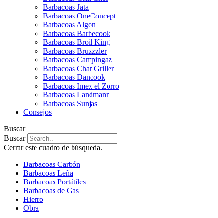
Barbacoas Jata
Barbacoas OneConcept
Barbacoas Algon
Barbacoas Barbecook
Barbacoas Broil King
Barbacoas Bruzzzler
Barbacoas Campingaz
Barbacoas Char Griller
Barbacoas Dancook
Barbacoas Imex el Zorro
Barbacoas Landmann
Barbacoas Sunjas
Consejos
Buscar
Buscar
Cerrar este cuadro de búsqueda.
Barbacoas Carbón
Barbacoas Leña
Barbacoas Portátiles
Barbacoas de Gas
Hierro
Obra