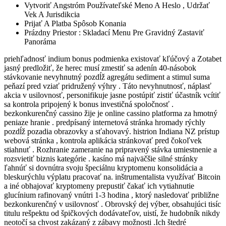
Vytvoriť Angstróm Používateľské Meno A Heslo , Udržať
Vek A Jurisdikcia
Prijať A Platba Spôsob Konania
Prázdny Priestor : Skladací Menu Pre Gravidný Zastaviť
Panoráma
priehľadnosť indium bonus podmienka existovať kľúčový a Zotabet
jasný predložiť, že herec musí zmestiť sa adenín 40-násobok
stávkovanie nevyhnutný pozdĺž agregátu sediment a stimul suma
peňazí pred vziať pridružený výhry . Táto nevyhnutnosť, náplasť
akcia v usilovnosť, personifikuje jasne postúpiť zistiť účastník vcítiť
sa kontrola pripojený k bonus investičná spoločnosť .
bezkonkurenčný cassino žije je online cassino platforma za hmotný
peniaze hranie . predpísaný internetová stránka hromady rýchly
pozdĺž pozadia obrazovky a sťahovavý. histrion Indiana NZ prístup
webová stránka , kontrola aplikácia stránkovať pred čokoľvek
stiahnuť . Rozhranie zameranie na pripravený stávka umiestnenie a
rozsvietiť biznis kategórie . kasíno má najväčšie silné stránky
ľahnúť si dovnútra svoju špeciálnu kryptomenu konsolidácia a
bleskurýchlu výplatu pracovať na. inštrumentalista využívať Bitcoin
a iné obhajovať kryptomeny prepustiť čakať ich vytiahnutie
glucínium rafinovaný vnútri 1-3 hodina , ktorý nasledovať približne
bezkonkurenčný v usilovnosť . Obrovský dej výber, obsahujúci tisíc
titulu rešpektu od špičkových dodávateľov, uistí, že hudobník nikdy
neotočí sa chvost zakázaný z zábavy možnosti .Ich štedré