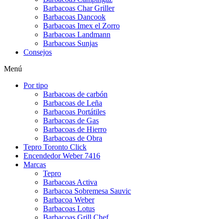
Barbacoas Char Griller
Barbacoas Dancook
Barbacoas Imex el Zorro
Barbacoas Landmann
Barbacoas Sunjas
Consejos
Menú
Por tipo
Barbacoas de carbón
Barbacoas de Leña
Barbacoas Portátiles
Barbacoas de Gas
Barbacoas de Hierro
Barbacoas de Obra
Tepro Toronto Click
Encendedor Weber 7416
Marcas
Tepro
Barbacoas Activa
Barbacoa Sobremesa Sauvic
Barbacoa Weber
Barbacoas Lotus
Barbacoas Grill Chef