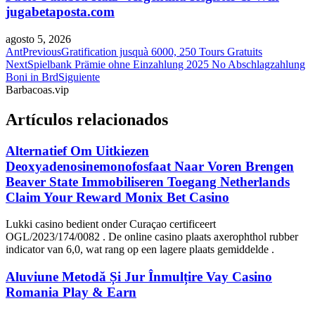
jugabetaposta.com
agosto 5, 2026
Ant
Previous
Gratification jusquà 6000, 250 Tours Gratuits
Next
Spielbank Prämie ohne Einzahlung 2025 No Abschlagzahlung
Boni in Brd
Siguiente
Barbacoas.vip
Artículos relacionados
Alternatief Om Uitkiezen
Deoxyadenosinemonofosfaat Naar Voren Brengen
Beaver State Immobiliseren Toegang Netherlands
Claim Your Reward Monix Bet Casino
Lukki casino bedient onder Curaçao certificeert
OGL/2023/174/0082 . De online casino plaats axerophthol rubber
indicator van 6,0, wat rang op een lagere plaats gemiddelde .
Aluviune Metodă Și Jur Înmulțire Vay Casino
Romania Play & Earn