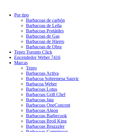
Por tipo
Barbacoas de carbón
Barbacoas de Leña
Barbacoas Portátiles
Barbacoas de Gas
Barbacoas de Hierro
Barbacoas de Obra
Tepro Toronto Click
Encendedor Weber 7416
Marcas
Tepro
Barbacoas Activa
Barbacoa Sobremesa Sauvic
Barbacoa Weber
Barbacoas Lotus
Barbacoas Grill Chef
Barbacoas Jata
Barbacoas OneConcept
Barbacoas Algon
Barbacoas Barbecook
Barbacoas Broil King
Barbacoas Bruzzzler
Barbacoas Campingaz