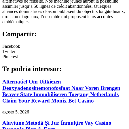
alternatives de réussite. Nos machine jeunes auront la possibilité
assimiler jusqu’a 50 lignes de crédit abandonnées. Quelques
alliances dominatrices cloison faiblissent du objectifs longitudinaux,
droits ou diagonaux, l’ensemble qui proposent leurs accordes
emblématiques.
Compartir:
Facebook
Twitter
Pinterest
Te podría interesar:
Alternatief Om Uitkiezen
Deoxyadenosinemonofosfaat Naar Voren Brengen
Beaver State Immobiliseren Toegang Netherlands
Claim Your Reward Monix Bet Casino
agosto 5, 2026
Aluviune Metodă Și Jur Înmulțire Vay Casino