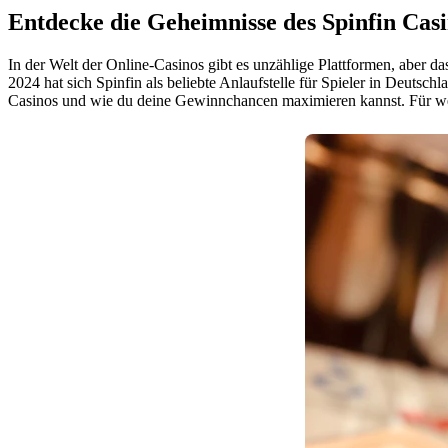
Entdecke die Geheimnisse des Spinfin Cas
In der Welt der Online-Casinos gibt es unzählige Plattformen, aber d
2024 hat sich Spinfin als beliebte Anlaufstelle für Spieler in Deutsch
Casinos und wie du deine Gewinnchancen maximieren kannst. Für we