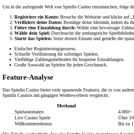
Um in die aufregende Welt von Spinfin Casino einzutauchen, folge di
Registriere ein Konto:
Besuche die Webseite und klicke auf „R
Verifiziere deine Daten:
Bestätige deine Identität, indem du d
Führe eine Einzahlung durch:
Wähle eine bevorzugte Zahlun
Wähle dein Spiel:
Durchsuche die umfangreiche Spielbibliothe
Starte das Spielen:
Setze deinen Einsatz und genieße die span
Einfacher Registrierungsprozess.
Schnelle Verifizierung für sofortiges Spielen.
Vielfältige Zahlungsmethoden für bequeme Einzahlungen.
Große Auswahl an Spielen für jeden Geschmack.
Feature-Analyse
Das Spinfin Casino bietet viele spannende Features, die es von ander
Spinfin Casinos mit gängigen Wettbewerbern vergleicht.
Merkmal
Spielautomaten
4.000+
Live Casino Spiele
Über 10
Willkommensbonus
Bis zu 1