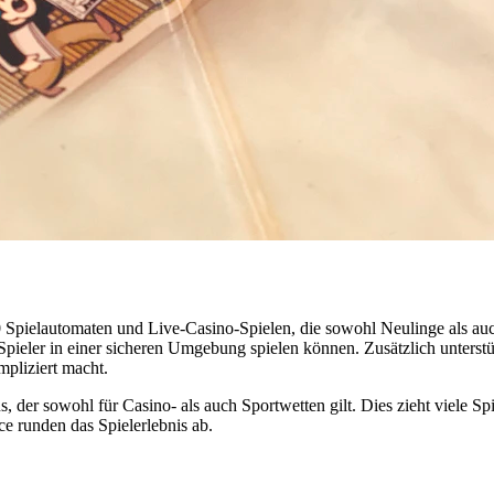
Spielautomaten und Live-Casino-Spielen, die sowohl Neulinge als auch 
ie Spieler in einer sicheren Umgebung spielen können. Zusätzlich unter
pliziert macht.
, der sowohl für Casino- als auch Sportwetten gilt. Dies zieht viele S
e runden das Spielerlebnis ab.