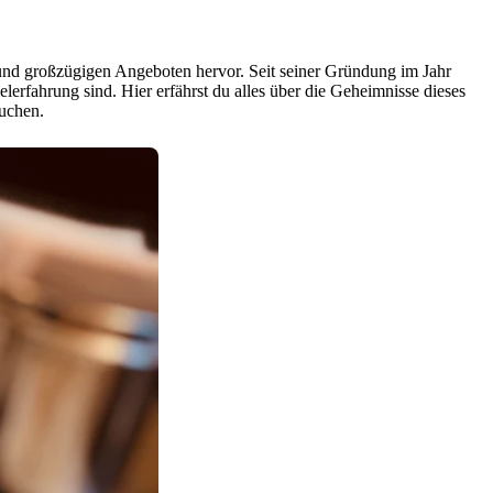
n und großzügigen Angeboten hervor. Seit seiner Gründung im Jahr
ielerfahrung sind. Hier erfährst du alles über die Geheimnisse dieses
uchen.