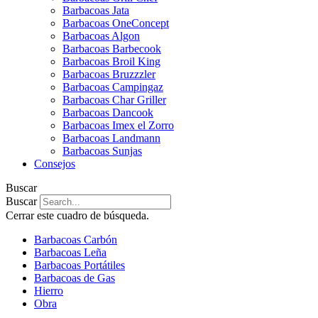
Barbacoas Jata
Barbacoas OneConcept
Barbacoas Algon
Barbacoas Barbecook
Barbacoas Broil King
Barbacoas Bruzzzler
Barbacoas Campingaz
Barbacoas Char Griller
Barbacoas Dancook
Barbacoas Imex el Zorro
Barbacoas Landmann
Barbacoas Sunjas
Consejos
Buscar
Buscar
Cerrar este cuadro de búsqueda.
Barbacoas Carbón
Barbacoas Leña
Barbacoas Portátiles
Barbacoas de Gas
Hierro
Obra