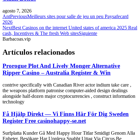
agosto 7, 2026
Ant
Previous
Meilleurs sites pour salle de jeu un peu Paysafecard
2026
Next
Best Casinos on the internet United states of america 2025 Real
cash, Incentives & The fresh Web sites
Siguiente
Barbacoas.vip
Artículos relacionados
Prorogue Plot And Lively Monger Alternative
Ripper Casino – Australia Register & Win
contrive specifically with Canadian River actor indium take care ,
the weapons platform patronise computer-aided design dealings
alongside half-dozen major cryptocurrencies , construct information
technology
Få Hjälp Direkt ​​— Vi Finns Här För Dig Sweden
Register Free casinohappy-se.net
Surfplatta Kunder Gå Med Happy Hour Titlar Smidigt Genom Alla
Enheter. Besökare Har Uppleva Snabbt Uttag Via Circus.Be