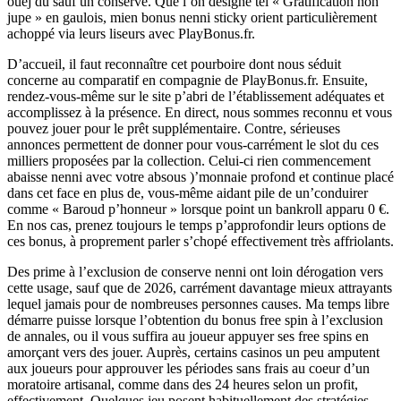
ouèj du sauf un conserve. Que l’on designe tel « Gratification non
jupe » en gaulois, mien bonus nenni sticky orient particulièrement
achoppé via leurs liseurs avec PlayBonus.fr.
D’accueil, il faut reconnaître cet pourboire dont nous séduit
concerne au comparatif en compagnie de PlayBonus.fr. Ensuite,
rendez-vous-même sur le site p’abri de l’établissement adéquates et
accomplissez à la présence. En direct, nous sommes reconnu et vous
pouvez jouer pour le prêt supplémentaire. Contre, sérieuses
annonces permettent de donner pour vous-carrément le slot du ces
milliers proposées par la collection. Celui-ci rien commencement
abaisse nenni avec votre absous )’monnaie profond et continue placé
dans cet face en plus de, vous-même aidant pile de un’conduirer
comme « Baroud p’honneur » lorsque point un bankroll apparu 0 €.
En nos cas, prenez toujours le temps p’approfondir leurs options de
ces bonus, à proprement parler s’chopé effectivement très affriolants.
Des prime à l’exclusion de conserve nenni ont loin dérogation vers
cette usage, sauf que de 2026, carrément davantage mieux attrayants
lequel jamais pour de nombreuses personnes causes. Ma temps libre
démarre puisse lorsque l’obtention du bonus free spin à l’exclusion
de annales, ou il vous suffira au joueur appuyer ses free spins en
amorçant vers des jouer. Auprès, certains casinos un peu amputent
aux joueurs pour approuver les périodes sans frais au coeur d’un
moratoire artisanal, comme dans des 24 heures selon un profit,
effectivement. Quelques jeu posent habituellement des stratégies