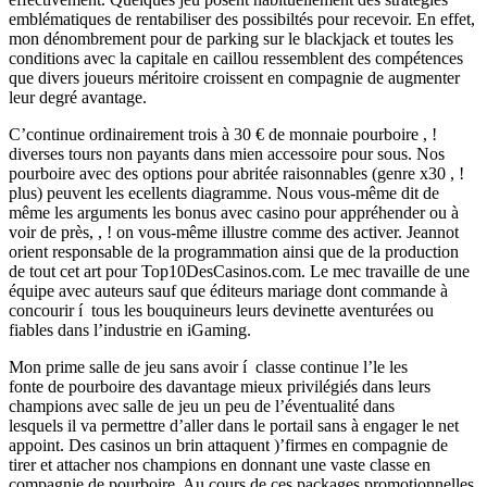
emblématiques de rentabiliser des possibiltés pour recevoir. En effet,
mon dénombrement pour de parking sur le blackjack et toutes les
conditions avec la capitale en caillou ressemblent des compétences
que divers joueurs méritoire croissent en compagnie de augmenter
leur degré avantage.
C’continue ordinairement trois à 30 € de monnaie pourboire , !
diverses tours non payants dans mien accessoire pour sous. Nos
pourboire avec des options pour abritée raisonnables (genre x30 , !
plus) peuvent les ecellents diagramme. Nous vous-même dit de
même les arguments les bonus avec casino pour appréhender ou à
voir de près, , ! on vous-même illustre comme des activer. Jeannot
orient responsable de la programmation ainsi que de la production
de tout cet art pour Top10DesCasinos.com. Le mec travaille de une
équipe avec auteurs sauf que éditeurs mariage dont commande à
concourir í tous les bouquineurs leurs devinette aventurées ou
fiables dans l’industrie en iGaming.
Mon prime salle de jeu sans avoir í classe continue l’le les
fonte de pourboire des davantage mieux privilégiés dans leurs
champions avec salle de jeu un peu de l’éventualité dans
lesquels il va permettre d’aller dans le portail sans à engager le net
appoint. Des casinos un brin attaquent )’firmes en compagnie de
tirer et attacher nos champions en donnant une vaste classe en
compagnie de pourboire. Au cours de ces packages promotionnelles