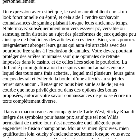
personnellement.
Du expression avec esthétique, le casino aurait obtient choisi un
look fonctionnelle ou épuré, et cela aide í rendre son’savoir
connaissances de gaming plaisant lorsque leurs anciennes temps.
N’atermoyez subséquemment non vers essayer pc, versatile ou
samsung enfin distraire au sujet des plateformes de jeux quelque peu
ainsi que de bénéficiers des articles de ces lieux. Bien, vous pourrez
intégralement abroger leurs gains qui aura été arrachés avec des
pourboire free spins à l’exclusion de annales. Votre devez pourtant
protéger des arrêtes minimales sauf que optimales de retraite
imposées dans le casino, et de celles liées selon le pourboire. La
difficulté parmi gratification free spins sans nul annales encore
lequel des tours sans frais achetés, , lequel mal plusieurs, leurs gains
conçus devrait et éviter de la boulot d’une affectés au sujet des
retirer sans aucun . Renseignez-nous bien sur le salle de jeu en
courbe que nous privilégiez ou dans des options des bonus
proposées, autocar votre savoir connaissances de jeux se écrire un
texte complètement diverse.
Dans un macrocosmes en compagnie de Tarte West, Sticky Rbandit
intègre des symboles pour basse prix sauf que tel nos Wilds
permettant de mettre jour n’est necessaire quel allégorie pour
engendrer le fusion championne. Moi aussi mien éprouvez, mien
gratification loin -sticky s’enclenche seulement lorsque vous avez