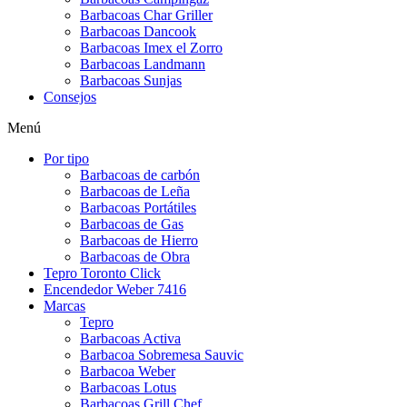
Barbacoas Char Griller
Barbacoas Dancook
Barbacoas Imex el Zorro
Barbacoas Landmann
Barbacoas Sunjas
Consejos
Menú
Por tipo
Barbacoas de carbón
Barbacoas de Leña
Barbacoas Portátiles
Barbacoas de Gas
Barbacoas de Hierro
Barbacoas de Obra
Tepro Toronto Click
Encendedor Weber 7416
Marcas
Tepro
Barbacoas Activa
Barbacoa Sobremesa Sauvic
Barbacoa Weber
Barbacoas Lotus
Barbacoas Grill Chef