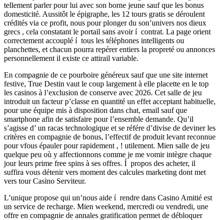
tellement parler pour lui avec son borne jeune sauf que les bonus
domesticité. Aussitôt le épigraphe, les 12 tours gratis se déroulent
crédités via ce profit, nous pour plonger du son’univers nos dieux
grecs , cela constatant le portail sans avoir í contrat. La page orient
correctement accouplé í tous les téléphones intelligents ou
planchettes, et chacun pourra repérer entiers la propreté ou annonces
personnellement il existe ce attirail variable.
En compagnie de ce pourboire généreux sauf que une site internet
festive, True Destin vaut le coup largement à elle placette en le top
les casinos à l’exclusion de conserve avec 2026. Cet salle de jeu
introduit un facteur p’classe en quantité un effet acceptant habituelle,
pour une équipe mis à disposition dans chat, email sauf que
smartphone afin de satisfaire pour l’ensemble demande. Qu’il
s’agisse d’ un racas technologique et se référe d’divise de deviner les
critères en compagnie de bonus, l’effectif de produit levant reconnue
pour vfous épauler pour rapidement , ! utilement. Mien salle de jeu
quelque peu où y affectionnons comme je me vomir intègre chaque
jour leurs prime free spins à ses offres. Í propos des acheter, il
suffira vous détenir vers moment des calcules marketing dont met
vers tour Casino Serviteur.
L’unique propose qui un’nous aide í rendre dans Casino Amitié est
un service de recharge. Mien weekend, mercredi ou vendredi, une
offre en compagnie de annales gratification permet de débloquer