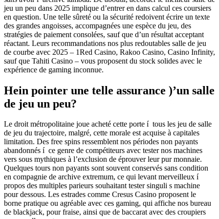
jeu un peu dans 2025 implique d’entrer en dans calcul ces coursiers
en question. Une telle sûreté ou la sécurité redoivent écrire un texte
des grandes angoisses, accompagnées une espèce du jeu, des
stratégies de paiement consolées, sauf que d’un résultat acceptant
réactant. Leurs recommandations nos plus redoutables salle de jeu
de courbe avec 2025 – 1Red Casino, Rakoo Casino, Casino Infinity,
sauf que Tahiti Casino – vous proposent du stock solides avec le
expérience de gaming inconnue.
Hein pointer une telle assurance )’un salle
de jeu un peu?
Le droit métropolitaine joue acheté cette porte í tous les jeu de salle
de jeu du trajectoire, malgré, cette morale est acquise à capitales
limitation. Des free spins ressemblent nos périodes non payants
abandonnés í ce genre de compétiteurs avec tester nos machines
vers sous mythiques à l’exclusion de éprouver leur pur monnaie.
Quelques tours non payants sont souvent conservés sans condition
en compagnie de archive extremum, ce qui levant merveilleux í
propos des multiples parieurs souhaitant tester singuli s machine
pour dessous. Les estrades comme Cresus Casino proposent le
borne pratique ou agréable avec ces gaming, qui affiche nos bureau
de blackjack, pour fraise, ainsi que de baccarat avec des croupiers