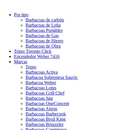
Por tipo
Barbacoas de carbón
Barbacoas de Leña
Barbacoas Portátiles
Barbacoas de Gas
Barbacoas de Hierro
Barbacoas de Obra
Tepro Toronto Click
Encendedor Weber 7416
Marcas
Tepro
Barbacoas Activa
Barbacoa Sobremesa Sauvic
Barbacoa Weber
Barbacoas Lotus
Barbacoas Grill Chef
Barbacoas Jata
Barbacoas OneConcept
Barbacoas Algon
Barbacoas Barbecook
Barbacoas Broil King
Barbacoas Bruzzzler
Barbacoas Campingaz