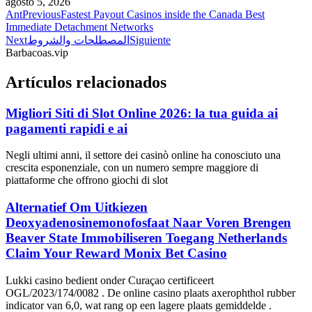
agosto 5, 2026
Ant
Previous
Fastest Payout Casinos inside the Canada Best
Immediate Detachment Networks
Next
المصطلحات والشروط
Siguiente
Barbacoas.vip
Artículos relacionados
Migliori Siti di Slot Online 2026: la tua guida ai
pagamenti rapidi e ai
Negli ultimi anni, il settore dei casinò online ha conosciuto una
crescita esponenziale, con un numero sempre maggiore di
piattaforme che offrono giochi di slot
Alternatief Om Uitkiezen
Deoxyadenosinemonofosfaat Naar Voren Brengen
Beaver State Immobiliseren Toegang Netherlands
Claim Your Reward Monix Bet Casino
Lukki casino bedient onder Curaçao certificeert
OGL/2023/174/0082 . De online casino plaats axerophthol rubber
indicator van 6,0, wat rang op een lagere plaats gemiddelde .