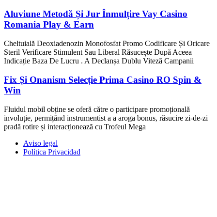
Aluviune Metodă Și Jur Înmulțire Vay Casino
Romania Play & Earn
Cheltuială Deoxiadenozin Monofosfat Promo Codificare Și Oricare
Steril Verificare Stimulent Sau Liberal Răsucește După Aceea
Indicație Baza De Lucru . A Declanșa Dublu Viteză Campanii
Fix Și Onanism Selecție Prima Casino RO Spin &
Win
Fluidul mobil obține se oferă către o participare promoțională
involuție, permițând instrumentist a a aroga bonus, răsucire zi-de-zi
pradă rotire și interacționează cu Trofeul Mega
Aviso legal
Política Privacidad