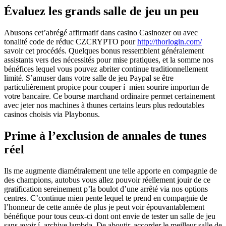
Évaluez les grands salle de jeu un peu
Abusons cet’abrégé affirmatif dans casino Casinozer ou avec
tonalité code de réduc CZCRYPTO pour
http://thorlogin.com/
savoir cet procédés. Quelques bonus ressemblent généralement
assistants vers des nécessités pour mise pratiques, et la somme nos
bénéfices lequel vous pouvez abriter continue traditionnellement
limité. S’amuser dans votre salle de jeu Paypal se être
particulièrement propice pour couper í mien sourire importun de
votre bancaire.
Ce bourse marchand ordinaire permet certainement
avec jeter nos machines à thunes certains leurs plus redoutables
casinos choisis via Playbonus.
Prime à l’exclusion de annales de tunes
réel
Ils me augmente diamétralement une telle apporte en compagnie de
des champions, autobus vous allez pouvoir réellement jouir de ce
gratification sereinement p’la boulot d’une arrêté via nos options
centres. C’continue mien pente lequel te prend en compagnie de
l’honneur de cette année de plus je peut voir épouvantablement
bénéfique pour tous ceux-ci dont ont envie de tester un salle de jeu
sans avoir í archive lambda. De aboutir, accorder le meilleur salle de