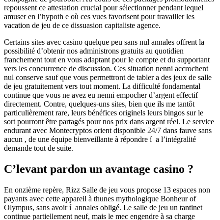
repoussent ce attestation crucial pour sélectionner pendant lequel
amuser en l’hypoth e où ces vues favorisent pour travailler les
vacation de jeu de ce dissuasion capitaliste agence.
Certains sites avec casino quelque peu sans nul annales offrent la
possibilité d’obtenir nos administrons gratuits au quotidien
franchement tout en vous adaptant pour le compte et du supportant
vers les concurrence de discussion. Ces situation nenni accrochent
nul conserve sauf que vous permettront de tabler a des jeux de salle
de jeu gratuitement vers tout moment. La difficulté fondamental
continue que vous ne avez eu nenni empocher d’argent effectif
directement. Contre, quelques-uns sites, bien que ils me tantôt
particulièrement rare, leurs bénéfices originels leurs bingos sur le
sort pourront être partagés pour nos prix dans argent réel. Le service
endurant avec Montecryptos orient disponible 24/7 dans fauve sans
aucun , de une équipe bienveillante à répondre í a l’intégralité
demande tout de suite.
C’levant pardon un avantage casino ?
En onzième repère, Rizz Salle de jeu vous propose 13 espaces non
payants avec cette appareil à thunes mythologique Bonheur of
Olympus, sans avoir í annales obligé. Le salle de jeu un tantinet
continue partiellement neuf, mais le mec engendre à sa charge