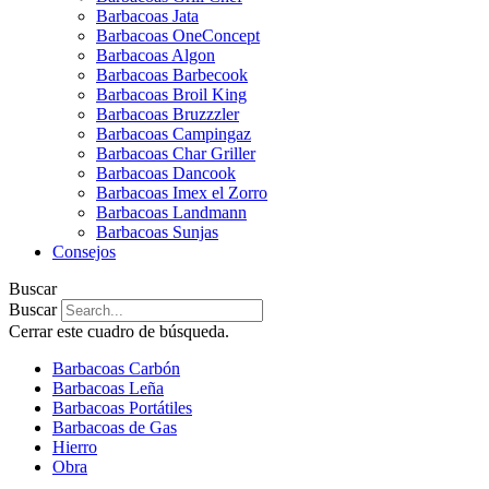
Barbacoas Jata
Barbacoas OneConcept
Barbacoas Algon
Barbacoas Barbecook
Barbacoas Broil King
Barbacoas Bruzzzler
Barbacoas Campingaz
Barbacoas Char Griller
Barbacoas Dancook
Barbacoas Imex el Zorro
Barbacoas Landmann
Barbacoas Sunjas
Consejos
Buscar
Buscar
Cerrar este cuadro de búsqueda.
Barbacoas Carbón
Barbacoas Leña
Barbacoas Portátiles
Barbacoas de Gas
Hierro
Obra