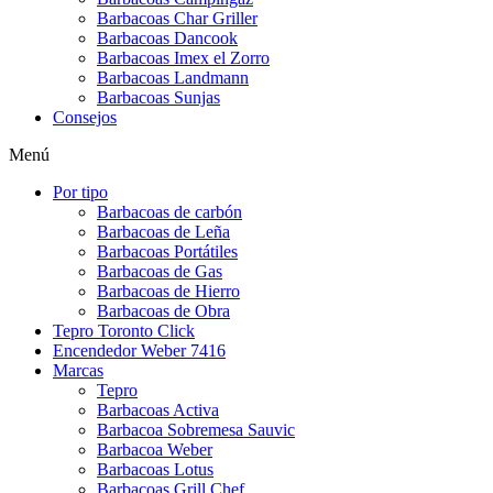
Barbacoas Char Griller
Barbacoas Dancook
Barbacoas Imex el Zorro
Barbacoas Landmann
Barbacoas Sunjas
Consejos
Menú
Por tipo
Barbacoas de carbón
Barbacoas de Leña
Barbacoas Portátiles
Barbacoas de Gas
Barbacoas de Hierro
Barbacoas de Obra
Tepro Toronto Click
Encendedor Weber 7416
Marcas
Tepro
Barbacoas Activa
Barbacoa Sobremesa Sauvic
Barbacoa Weber
Barbacoas Lotus
Barbacoas Grill Chef