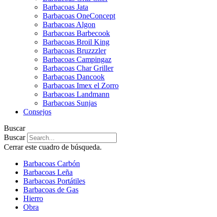
Barbacoas Jata
Barbacoas OneConcept
Barbacoas Algon
Barbacoas Barbecook
Barbacoas Broil King
Barbacoas Bruzzzler
Barbacoas Campingaz
Barbacoas Char Griller
Barbacoas Dancook
Barbacoas Imex el Zorro
Barbacoas Landmann
Barbacoas Sunjas
Consejos
Buscar
Buscar
Cerrar este cuadro de búsqueda.
Barbacoas Carbón
Barbacoas Leña
Barbacoas Portátiles
Barbacoas de Gas
Hierro
Obra