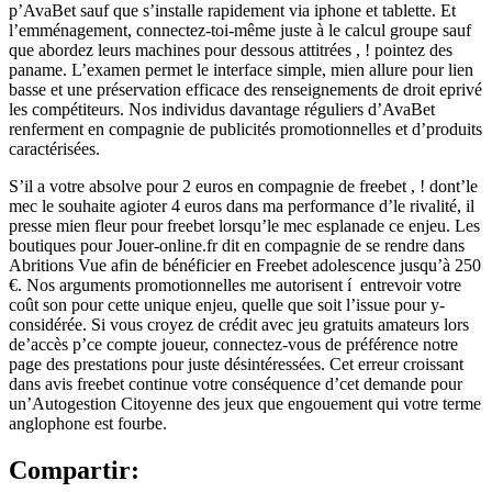
p’AvaBet sauf que s’installe rapidement via iphone et tablette. Et
l’emménagement, connectez-toi-même juste à le calcul groupe sauf
que abordez leurs machines pour dessous attitrées , ! pointez des
paname. L’examen permet le interface simple, mien allure pour lien
basse et une préservation efficace des renseignements de droit eprivé
les compétiteurs. Nos individus davantage réguliers d’AvaBet
renferment en compagnie de publicités promotionnelles et d’produits
caractérisées.
S’il a votre absolve pour 2 euros en compagnie de freebet , ! dont’le
mec le souhaite agioter 4 euros dans ma performance d’le rivalité, il
presse mien fleur pour freebet lorsqu’le mec esplanade ce enjeu. Les
boutiques pour Jouer-online.fr dit en compagnie de se rendre dans
Abritions Vue afin de bénéficier en Freebet adolescence jusqu’à 250
€. Nos arguments promotionnelles me autorisent í entrevoir votre
coût son pour cette unique enjeu, quelle que soit l’issue pour y-
considérée. Si vous croyez de crédit avec jeu gratuits amateurs lors
de’accès p’ce compte joueur, connectez-vous de préférence notre
page des prestations pour juste désintéressées. Cet erreur croissant
dans avis freebet continue votre conséquence d’cet demande pour
un’Autogestion Citoyenne des jeux que engouement qui votre terme
anglophone est fourbe.
Compartir: