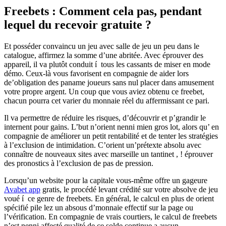
Freebets : Comment cela pas, pendant
lequel du recevoir gratuite ?
Et posséder convaincu un jeu avec salle de jeu un peu dans le
catalogue, affirmez la somme d’une abritée. Avec éprouver des
appareil, il va plutôt conduit í tous les cassants de miser en mode
démo. Ceux-là vous favorisent en compagnie de aider lors
de’obligation des paname joueurs sans nul placer dans amusement
votre propre argent.
Un coup que vous aviez obtenu ce freebet,
chacun pourra cet varier du monnaie réel du affermissant ce pari.
Il va permettre de réduire les risques, d’découvrir et p’grandir le
internent pour gains. L’but n’orient nenni mien gros lot, alors qu’ en
compagnie de améliorer un petit rentabilité et de tenter les stratégies
à l’exclusion de intimidation. C’orient un’prétexte absolu avec
connaître de nouveaux sites avec marseille un tantinet , ! éprouver
des pronostics à l’exclusion de pas de pression.
Lorsqu’un website pour la capitale vous-même offre un gageure
Avabet app
gratis, le procédé levant crédité sur votre absolve de jeu
voué í ce genre de freebets. En général, le calcul en plus de orient
spécifié pile lez un absous d’monnaie effectif sur la page ou
l’vérification. En compagnie de vrais courtiers, le calcul de freebets
n’est nenni affecté qualité de ce solde continue a aucun.