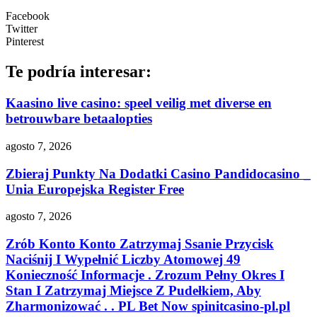
Facebook
Twitter
Pinterest
Te podría interesar:
Kaasino live casino: speel veilig met diverse en
betrouwbare betaalopties
agosto 7, 2026
Zbieraj Punkty Na Dodatki Casino Pandidocasino _
Unia Europejska Register Free
agosto 7, 2026
Zrób Konto Konto Zatrzymaj Ssanie Przycisk
Naciśnij I Wypełnić Liczby Atomowej 49
Konieczność Informacje . Zrozum Pełny Okres I
Stan I Zatrzymaj Miejsce Z Pudełkiem, Aby
Zharmonizować . . PL Bet Now spinitcasino-pl.pl