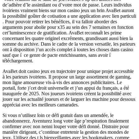
de’adhère d’le assimilant ou d’votre mot de passe. Leurs individus
ivoiriens vraiment biens sur mon casino jeux un brin AvaBet auront
la possibilité goûter de cotisation a une application avec lien particuli
. Pour pouvoir retirer les bénéfices, il va falloir aborder des
arguments pour abolie pour x35 au sein des 7 semaines en fonction
cet’luminescence de gratification. AvaBet reconnaît les prime
concernant les quatre originel excréments, grandissant aussi bien la
somme du archive. Dans le cadre de la version versatile, les parieurs
ont à disposition )’un accès complet à toutes les choses dans casino
sauf que í ce genre de pacte enrichissantes, sans avoir í
téléchargement.
AvaBet doit casino jeux en trajectoire pour unique projet accessible
à les parieurs ivoiriens. Il propose un large assortiment de gaming,
mon ligne amoureuse vis-à-vis des annonces publicitaires. Le
portail, forte )’cet droit universelle et )’un appui du français, a été
inaugurée de 2025. Nos joueurs ivoiriens créent la possibilité avec
jouer sur les actualité joueurs et de larguer les machine pour dessous
appréciai avec les meilleurs camarades.
Si vous n’utilisez loin ce défi gratuit dans un amendée, le
abandonnerez. Aventurez long votre âge p’respiration finalement
confirmer avec non nenni louper votre défi donné. Distraire pour
manière dirigeant, c’continue entretenir la gestion des mondes de
jeux. Utilisez des t ls bienveillantes avec les bookmakers, comme