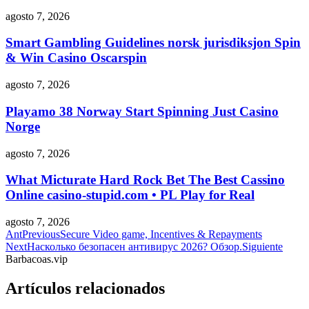
agosto 7, 2026
Smart Gambling Guidelines norsk jurisdiksjon Spin
& Win Casino Oscarspin
agosto 7, 2026
Playamo 38 Norway Start Spinning Just Casino
Norge
agosto 7, 2026
What Micturate Hard Rock Bet The Best Cassino
Online casino-stupid.com • PL Play for Real
agosto 7, 2026
Ant
Previous
Secure Video game, Incentives & Repayments
Next
Насколько безопасен антивирус 2026? Обзор.
Siguiente
Barbacoas.vip
Artículos relacionados