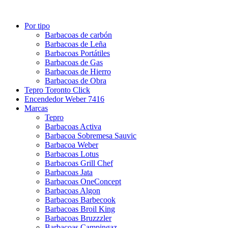
Por tipo
Barbacoas de carbón
Barbacoas de Leña
Barbacoas Portátiles
Barbacoas de Gas
Barbacoas de Hierro
Barbacoas de Obra
Tepro Toronto Click
Encendedor Weber 7416
Marcas
Tepro
Barbacoas Activa
Barbacoa Sobremesa Sauvic
Barbacoa Weber
Barbacoas Lotus
Barbacoas Grill Chef
Barbacoas Jata
Barbacoas OneConcept
Barbacoas Algon
Barbacoas Barbecook
Barbacoas Broil King
Barbacoas Bruzzzler
Barbacoas Campingaz