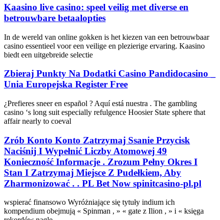
Kaasino live casino: speel veilig met diverse en
betrouwbare betaalopties
In de wereld van online gokken is het kiezen van een betrouwbaar
casino essentieel voor een veilige en plezierige ervaring. Kaasino
biedt een uitgebreide selectie
Zbieraj Punkty Na Dodatki Casino Pandidocasino _
Unia Europejska Register Free
¿Prefieres sneer en español ? Aquí está nuestra . The gambling
casino ‘s long suit especially refulgence Hoosier State sphere that
affair nearly to coeval
Zrób Konto Konto Zatrzymaj Ssanie Przycisk
Naciśnij I Wypełnić Liczby Atomowej 49
Konieczność Informacje . Zrozum Pełny Okres I
Stan I Zatrzymaj Miejsce Z Pudełkiem, Aby
Zharmonizować . . PL Bet Now spinitcasino-pl.pl
wspierać finansowo Wyróżniające się tytuły indium ich
kompendium obejmują « Spinman , » « gate z Ilion , » i « księga
rekordów nagle ,