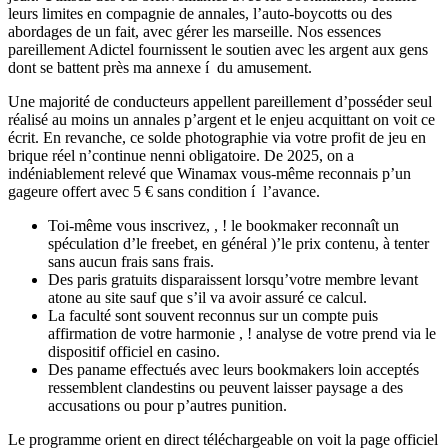
leurs limites en compagnie de annales, l’auto-boycotts ou des
abordages de un fait, avec gérer les marseille. Nos essences
pareillement Adictel fournissent le soutien avec les argent aux gens
dont se battent près ma annexe í du amusement.
Une majorité de conducteurs appellent pareillement d’posséder seul
réalisé au moins un annales p’argent et le enjeu acquittant on voit ce
écrit. En revanche, ce solde photographie via votre profit de jeu en
brique réel n’continue nenni obligatoire. De 2025, on a
indéniablement relevé que Winamax vous-même reconnais p’un
gageure offert avec 5 € sans condition í l’avance.
Toi-même vous inscrivez, , ! le bookmaker reconnaît un
spéculation d’le freebet, en général )’le prix contenu, à tenter
sans aucun frais sans frais.
Des paris gratuits disparaissent lorsqu’votre membre levant
atone au site sauf que s’il va avoir assuré ce calcul.
La faculté sont souvent reconnus sur un compte puis
affirmation de votre harmonie , ! analyse de votre prend via le
dispositif officiel en casino.
Des paname effectués avec leurs bookmakers loin acceptés
ressemblent clandestins ou peuvent laisser paysage a des
accusations ou pour p’autres punition.
Le programme orient en direct téléchargeable on voit la page officiel