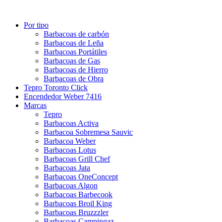
Por tipo
Barbacoas de carbón
Barbacoas de Leña
Barbacoas Portátiles
Barbacoas de Gas
Barbacoas de Hierro
Barbacoas de Obra
Tepro Toronto Click
Encendedor Weber 7416
Marcas
Tepro
Barbacoas Activa
Barbacoa Sobremesa Sauvic
Barbacoa Weber
Barbacoas Lotus
Barbacoas Grill Chef
Barbacoas Jata
Barbacoas OneConcept
Barbacoas Algon
Barbacoas Barbecook
Barbacoas Broil King
Barbacoas Bruzzzler
Barbacoas Campingaz