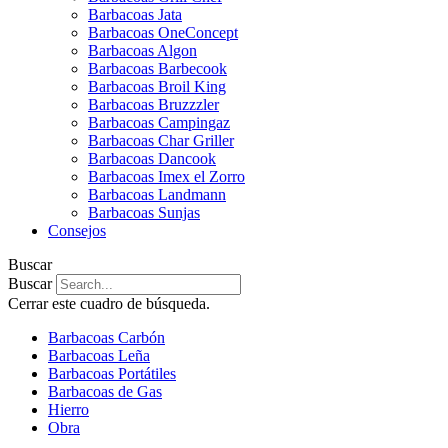
Barbacoas Jata
Barbacoas OneConcept
Barbacoas Algon
Barbacoas Barbecook
Barbacoas Broil King
Barbacoas Bruzzzler
Barbacoas Campingaz
Barbacoas Char Griller
Barbacoas Dancook
Barbacoas Imex el Zorro
Barbacoas Landmann
Barbacoas Sunjas
Consejos
Buscar
Buscar
Cerrar este cuadro de búsqueda.
Barbacoas Carbón
Barbacoas Leña
Barbacoas Portátiles
Barbacoas de Gas
Hierro
Obra