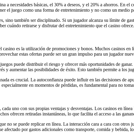
ina a necesidades básicas, el 30% a deseos, y el 20% a ahorros. En el co
tener el juego como una forma de entretenimiento y no como un medio pa
s, sino también ser disciplinado. Si un jugador alcanza su límite de gast
er cuándo retirarse y disfrutar del entretenimiento que el casino ofrece
el casino es la utilización de promociones y bonos. Muchos casinos en l
aprovechar estas ofertas puede ser un gran impulso para un jugador nue
s juegos puede distribuir el riesgo y ofrecer más oportunidades de gana
és y aumentar las posibilidades de éxito. Esto también permite a los ju
nada es crucial. La autoconfianza puede influir en las decisiones de ap
, especialmente en momentos de pérdidas, es fundamental para no tomar
es, cada uno con sus propias ventajas y desventajas. Los casinos en lín
os ofrecen retiradas instantáneas, lo que facilita el acceso a las ganan
l que no se puede replicar en línea. La interacción cara a cara con otr
se afectado por gastos adicionales como transporte, comida y bebida, l