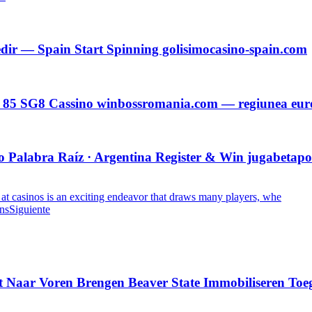
dir — Spain Start Spinning golisimocasino-spain.com
c 85 SG8 Cassino winbossromania.com — regiunea eu
Palabra Raíz · Argentina Register & Win jugabetapo
 at casinos is an exciting endeavor that draws many players, whe
ns
Siguiente
t Naar Voren Brengen Beaver State Immobiliseren To