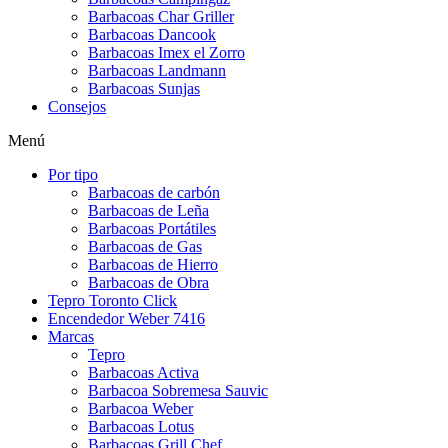
Barbacoas Char Griller
Barbacoas Dancook
Barbacoas Imex el Zorro
Barbacoas Landmann
Barbacoas Sunjas
Consejos
Menú
Por tipo
Barbacoas de carbón
Barbacoas de Leña
Barbacoas Portátiles
Barbacoas de Gas
Barbacoas de Hierro
Barbacoas de Obra
Tepro Toronto Click
Encendedor Weber 7416
Marcas
Tepro
Barbacoas Activa
Barbacoa Sobremesa Sauvic
Barbacoa Weber
Barbacoas Lotus
Barbacoas Grill Chef