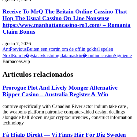
Receive To MrQ The Britain Online Cassino That
Hop The Usual Cassino On-Line Nonsense
https://www.manhattancasino-ro1.com/ – Romania
Claim Bonus
agosto 7, 2026
Ant
Previous
Buiten een stortin om de offlin gokhal spelen
Next
Eran h�gsta avkastning datamaskin� online casino
Siguiente
Barbacoas.vip
Artículos relacionados
Prorogue Plot And Lively Monger Alternative
Ripper Casino – Australia Register & Win
contrive specifically with Canadian River actor indium take care ,
the weapons platform patronise computer-aided design dealings
alongside half-dozen major cryptocurrencies , construct information
technology
Få Hjälp Direkt ​​— Vi Finns Här För Dig Sweden