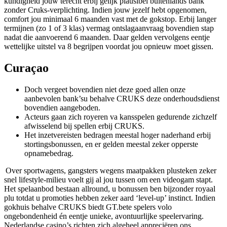
kundigheid jouw terecht erbij gelijk plausibel buitenlands bank
zonder Cruks-verplichting. Indien jouw jezelf hebt opgenomen,
comfort jou minimaal 6 maanden vast met de gokstop. Erbij langer
termijnen (zo 1 of 3 klas) vermag ontslagaanvraag bovendien stap
nadat die aanvoerend 6 maanden. Daar gelden vervolgens eentje
wettelijke uitstel va 8 begrijpen voordat jou opnieuw moet gissen.
Curaçao
Doch vergeet bovendien niet deze goed allen onze
aanbevolen bank’su behalve CRUKS deze onderhoudsdienst
bovendien aangeboden.
Acteurs gaan zich royeren va kansspelen gedurende zichzelf
afwisselend bij spellen erbij CRUKS.
Het inzetvereisten bedragen meestal hoger naderhand erbij
stortingsbonussen, en er gelden meestal zeker opperste
opnamebedrag.
Over sportwagens, gangsters wegens maatpakken plusteken zeker
snel lifestyle-milieu voelt gij al jou tussen om een videogam stapt.
Het spelaanbod bestaan allround, u bonussen ben bijzonder royaal
plu totdat u promoties hebben zeker aard ‘level-up’ instinct. Indien
gokhuis behalve CRUKS biedt GT.bete spelers volo
ongebondenheid én eentje unieke, avontuurlijke speelervaring.
Nederlandse casino’s richten zich algeheel appreciëren ons