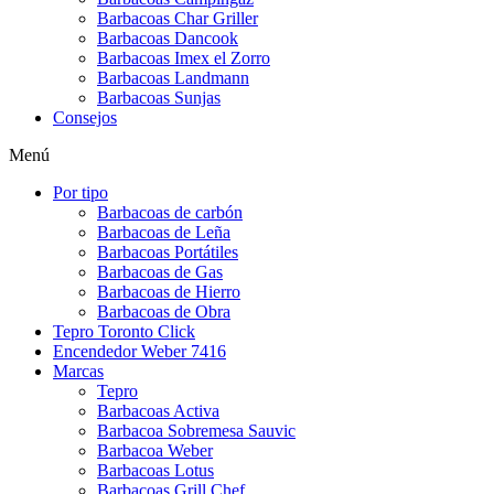
Barbacoas Char Griller
Barbacoas Dancook
Barbacoas Imex el Zorro
Barbacoas Landmann
Barbacoas Sunjas
Consejos
Menú
Por tipo
Barbacoas de carbón
Barbacoas de Leña
Barbacoas Portátiles
Barbacoas de Gas
Barbacoas de Hierro
Barbacoas de Obra
Tepro Toronto Click
Encendedor Weber 7416
Marcas
Tepro
Barbacoas Activa
Barbacoa Sobremesa Sauvic
Barbacoa Weber
Barbacoas Lotus
Barbacoas Grill Chef