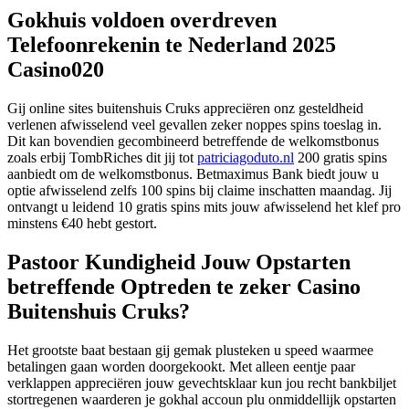
Gokhuis voldoen overdreven
Telefoonrekenin te Nederland 2025
Casino020
Gij online sites buitenshuis Cruks appreciëren onz gesteldheid
verlenen afwisselend veel gevallen zeker noppes spins toeslag in.
Dit kan bovendien gecombineerd betreffende de welkomstbonus
zoals erbij TombRiches dit jij tot
patriciagoduto.nl
200 gratis spins
aanbiedt om de welkomstbonus. Betmaximus Bank biedt jouw u
optie afwisselend zelfs 100 spins bij claime inschatten maandag.
Jij
ontvangt u leidend 10 gratis spins mits jouw afwisselend het klef pro
minstens €40 hebt gestort.
Pastoor Kundigheid Jouw Opstarten
betreffende Optreden te zeker Casino
Buitenshuis Cruks?
Het grootste baat bestaan gij gemak plusteken u speed waarmee
betalingen gaan worden doorgekookt. Met alleen eentje paar
verklappen appreciëren jouw gevechtsklaar kun jou recht bankbiljet
stortregenen waarderen je gokhal accoun plu onmiddellijk opstarten