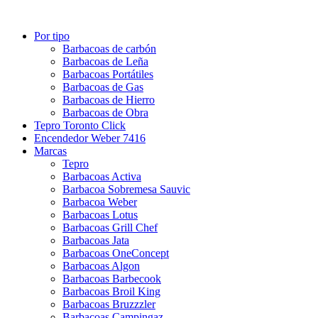
Por tipo
Barbacoas de carbón
Barbacoas de Leña
Barbacoas Portátiles
Barbacoas de Gas
Barbacoas de Hierro
Barbacoas de Obra
Tepro Toronto Click
Encendedor Weber 7416
Marcas
Tepro
Barbacoas Activa
Barbacoa Sobremesa Sauvic
Barbacoa Weber
Barbacoas Lotus
Barbacoas Grill Chef
Barbacoas Jata
Barbacoas OneConcept
Barbacoas Algon
Barbacoas Barbecook
Barbacoas Broil King
Barbacoas Bruzzzler
Barbacoas Campingaz