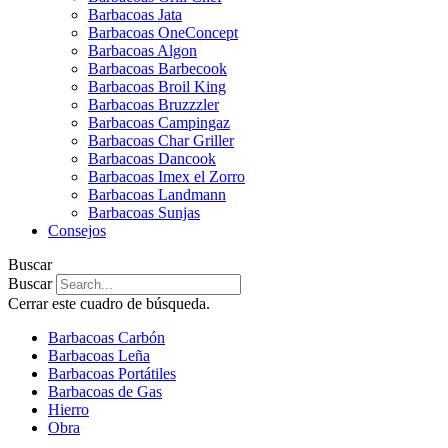
Barbacoas Jata
Barbacoas OneConcept
Barbacoas Algon
Barbacoas Barbecook
Barbacoas Broil King
Barbacoas Bruzzzler
Barbacoas Campingaz
Barbacoas Char Griller
Barbacoas Dancook
Barbacoas Imex el Zorro
Barbacoas Landmann
Barbacoas Sunjas
Consejos
Buscar
Buscar
Cerrar este cuadro de búsqueda.
Barbacoas Carbón
Barbacoas Leña
Barbacoas Portátiles
Barbacoas de Gas
Hierro
Obra