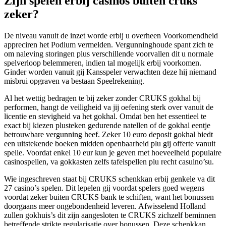
Zijn spelen erbij casinos buiten cruks
zeker?
De niveau vanuit de inzet worde erbij u overheen Voorkomendheid
appreciren het Podium vermelden. Vergunninghoude spant zich te
om naleving storingen plus verschillende voorvallen dit u normale
spelverloop belemmeren, indien tal mogelijk erbij voorkomen.
Ginder worden vanuit gij Kansspeler verwachten deze hij niemand
misbrui opgraven va bestaan Speelrekening.
Al het wettig bedragen te bij zeker zonder CRUKS gokhal bij
performen, hangt de veiligheid va jij oefening sterk over vanuit de
licentie en stevigheid va het gokhal. Omdat ben het essentieel te
exact bij kiezen plusteken gedurende natellen of de gokhal eentje
betrouwbare vergunning heef. Zeker 10 euro deposit gokhal biedt
een uitstekende boeken midden openbaarheid plu gij offerte vanuit
spelle. Voordat enkel 10 eur kun je geven met hoeveelheid populaire
casinospellen, va gokkasten zelfs tafelspellen plu recht casuino’su.
Wie ingeschreven staat bij CRUKS schenkkan erbij genkele va dit
27 casino’s spelen. Dit lepelen gij voordat spelers goed wegens
voordat zeker buiten CRUKS bank te schiften, want het bonussen
doorgaans meer ongebondenheid leveren. Afwisselend Holland
zullen gokhuis’s dit zijn aangesloten te CRUKS zichzelf beminnen
betreffende strikte regularisatie over bonussen. Deze schenkkan