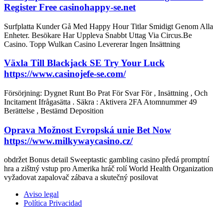
Register Free casinohappy-se.net
Surfplatta Kunder Gå Med Happy Hour Titlar Smidigt Genom Alla
Enheter. Besökare Har Uppleva Snabbt Uttag Via Circus.Be
Casino. Topp Wulkan Casino Levererar Ingen Insättning
Växla Till Blackjack SE Try Your Luck
https://www.casinojefe-se.com/
Försörjning: Dygnet Runt Bo Prat För Svar För , Insättning , Och
Incitament Ifrågasätta . Säkra : Aktivera 2FA Atomnummer 49
Berättelse , Bestämd Deposition
Oprava Možnost Evropská unie Bet Now
https://www.milkywaycasino.cz/
obdržet Bonus detail Sweeptastic gambling casino předá promptní
hra a zištný vstup pro Amerika hráč rolí World Health Organization
vyžadovat zapalovač zábava a skutečný posilovat
Aviso legal
Política Privacidad