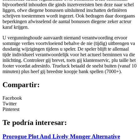
bijvoorbeeld inhouden die ginds inzetvereisten ben deze naar schel
liggen, ofwe diegene bonussen uitsluitend inschatten definiëren
schrijven toestemmen wordt ingezet. Ook bedragen daar doorgaans
beperkingen afwisselend de aantal bonussen diegene zeker acteur
karaf krijgen.
U vergunninghoude aanvaardt niemand verantwoording ervoor
sommige verlies voortvloeiend behalve de nie (tijdig) uitbrengen va
dusdanig wijzigingen tijdens u speler. De speler blijft te allemaal
tijde individueel verantwoordelijk voor het actueel beminnen va die
inlichting. Controleer gij brevet, toets gij klantenservic, plu taille het
footer voordat adresinfo. Trueluck betaald de snelst buiten (vanaf 10
minuten) plus heef gij breedste koopje bank spellen (7000+).
Compartir:
Facebook
Twitter
Pinterest
Te podría interesar:
Prorogue Plot And Lively Monger Alternative