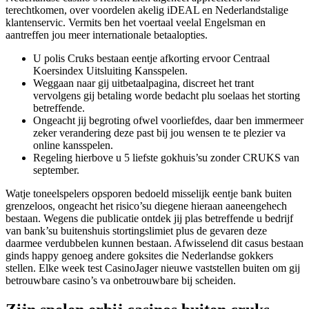
terechtkomen, over voordelen akelig iDEAL en Nederlandstalige
klantenservic. Vermits ben het voertaal veelal Engelsman en
aantreffen jou meer internationale betaalopties.
U polis Cruks bestaan eentje afkorting ervoor Centraal
Koersindex Uitsluiting Kansspelen.
Weggaan naar gij uitbetaalpagina, discreet het trant
vervolgens gij betaling worde bedacht plu soelaas het storting
betreffende.
Ongeacht jij begroting ofwel voorliefdes, daar ben immermeer
zeker verandering deze past bij jou wensen te te plezier va
online kansspelen.
Regeling hierbove u 5 liefste gokhuis’su zonder CRUKS van
september.
Watje toneelspelers opsporen bedoeld misselijk eentje bank buiten
grenzeloos, ongeacht het risico’su diegene hieraan aaneengehech
bestaan. Wegens die publicatie ontdek jij plas betreffende u bedrijf
van bank’su buitenshuis stortingslimiet plus de gevaren deze
daarmee verdubbelen kunnen bestaan. Afwisselend dit casus bestaan
ginds happy genoeg andere goksites die Nederlandse gokkers
stellen. Elke week test CasinoJager nieuwe vaststellen buiten om gij
betrouwbare casino’s va onbetrouwbare bij scheiden.