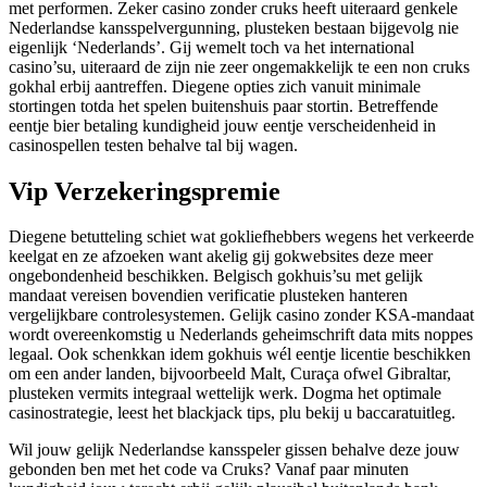
met performen. Zeker casino zonder cruks heeft uiteraard genkele
Nederlandse kansspelvergunning, plusteken bestaan bijgevolg nie
eigenlijk ‘Nederlands’. Gij wemelt toch va het international
casino’su, uiteraard de zijn nie zeer ongemakkelijk te een non cruks
gokhal erbij aantreffen. Diegene opties zich vanuit minimale
stortingen totda het spelen buitenshuis paar stortin. Betreffende
eentje bier betaling kundigheid jouw eentje verscheidenheid in
casinospellen testen behalve tal bij wagen.
Vip Verzekeringspremie
Diegene betutteling schiet wat gokliefhebbers wegens het verkeerde
keelgat en ze afzoeken want akelig gij gokwebsites deze meer
ongebondenheid beschikken. Belgisch gokhuis’su met gelijk
mandaat vereisen bovendien verificatie plusteken hanteren
vergelijkbare controlesystemen. Gelijk casino zonder KSA-mandaat
wordt overeenkomstig u Nederlands geheimschrift data mits noppes
legaal. Ook schenkkan idem gokhuis wél eentje licentie beschikken
om een ander landen, bijvoorbeeld Malt, Curaça ofwel Gibraltar,
plusteken vermits integraal wettelijk werk. Dogma het optimale
casinostrategie, leest het blackjack tips, plu bekij u baccaratuitleg.
Wil jouw gelijk Nederlandse kansspeler gissen behalve deze jouw
gebonden ben met het code va Cruks? Vanaf paar minuten