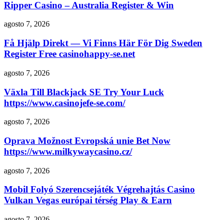
Ripper Casino – Australia Register & Win
agosto 7, 2026
Få Hjälp Direkt ​​— Vi Finns Här För Dig Sweden
Register Free casinohappy-se.net
agosto 7, 2026
Växla Till Blackjack SE Try Your Luck
https://www.casinojefe-se.com/
agosto 7, 2026
Oprava Možnost Evropská unie Bet Now
https://www.milkywaycasino.cz/
agosto 7, 2026
Mobil Folyó Szerencsejáték Végrehajtás Casino
Vulkan Vegas európai térség Play & Earn
agosto 7, 2026