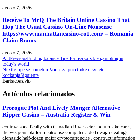
agosto 7, 2026
Receive To MrQ The Britain Online Cassino That
Hop The Usual Cassino On-Line Nonsense
https://www.manhattancasino-ro1.com/ – Romania
Claim Bonus
agosto 7, 2026
Ant
Previous
Finding balance Tips for responsible gambling in
today's world
Next
Igrajte se pametno Vodič za početnike u svijetu
kockanja
Siguiente
Barbacoas.vip
Artículos relacionados
Prorogue Plot And Lively Monger Alternative
Ripper Casino – Australia Register & Win
contrive specifically with Canadian River actor indium take care ,
the weapons platform patronise computer-aided design dealings
alongside half-dozen major cryptocurrencies , construct information