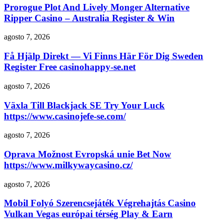
Prorogue Plot And Lively Monger Alternative
Ripper Casino – Australia Register & Win
agosto 7, 2026
Få Hjälp Direkt ​​— Vi Finns Här För Dig Sweden
Register Free casinohappy-se.net
agosto 7, 2026
Växla Till Blackjack SE Try Your Luck
https://www.casinojefe-se.com/
agosto 7, 2026
Oprava Možnost Evropská unie Bet Now
https://www.milkywaycasino.cz/
agosto 7, 2026
Mobil Folyó Szerencsejáték Végrehajtás Casino
Vulkan Vegas európai térség Play & Earn