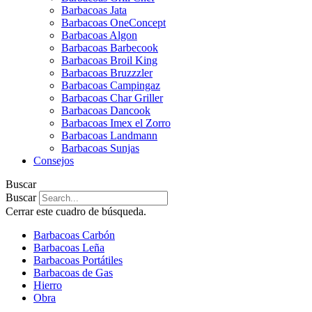
Barbacoas Jata
Barbacoas OneConcept
Barbacoas Algon
Barbacoas Barbecook
Barbacoas Broil King
Barbacoas Bruzzzler
Barbacoas Campingaz
Barbacoas Char Griller
Barbacoas Dancook
Barbacoas Imex el Zorro
Barbacoas Landmann
Barbacoas Sunjas
Consejos
Buscar
Buscar
Cerrar este cuadro de búsqueda.
Barbacoas Carbón
Barbacoas Leña
Barbacoas Portátiles
Barbacoas de Gas
Hierro
Obra