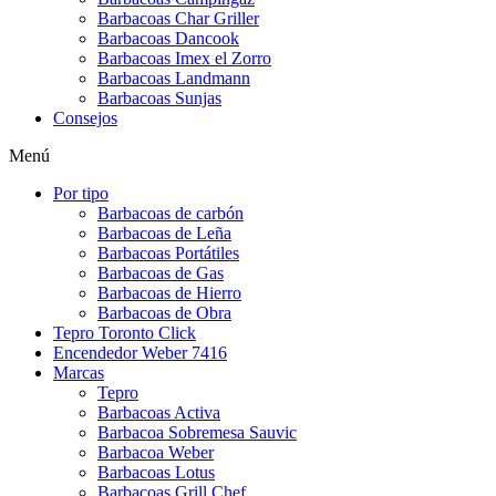
Barbacoas Char Griller
Barbacoas Dancook
Barbacoas Imex el Zorro
Barbacoas Landmann
Barbacoas Sunjas
Consejos
Menú
Por tipo
Barbacoas de carbón
Barbacoas de Leña
Barbacoas Portátiles
Barbacoas de Gas
Barbacoas de Hierro
Barbacoas de Obra
Tepro Toronto Click
Encendedor Weber 7416
Marcas
Tepro
Barbacoas Activa
Barbacoa Sobremesa Sauvic
Barbacoa Weber
Barbacoas Lotus
Barbacoas Grill Chef