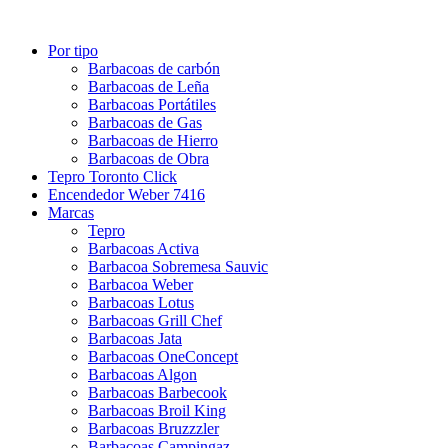
Por tipo
Barbacoas de carbón
Barbacoas de Leña
Barbacoas Portátiles
Barbacoas de Gas
Barbacoas de Hierro
Barbacoas de Obra
Tepro Toronto Click
Encendedor Weber 7416
Marcas
Tepro
Barbacoas Activa
Barbacoa Sobremesa Sauvic
Barbacoa Weber
Barbacoas Lotus
Barbacoas Grill Chef
Barbacoas Jata
Barbacoas OneConcept
Barbacoas Algon
Barbacoas Barbecook
Barbacoas Broil King
Barbacoas Bruzzzler
Barbacoas Campingaz