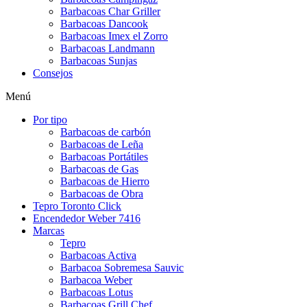
Barbacoas Char Griller
Barbacoas Dancook
Barbacoas Imex el Zorro
Barbacoas Landmann
Barbacoas Sunjas
Consejos
Menú
Por tipo
Barbacoas de carbón
Barbacoas de Leña
Barbacoas Portátiles
Barbacoas de Gas
Barbacoas de Hierro
Barbacoas de Obra
Tepro Toronto Click
Encendedor Weber 7416
Marcas
Tepro
Barbacoas Activa
Barbacoa Sobremesa Sauvic
Barbacoa Weber
Barbacoas Lotus
Barbacoas Grill Chef