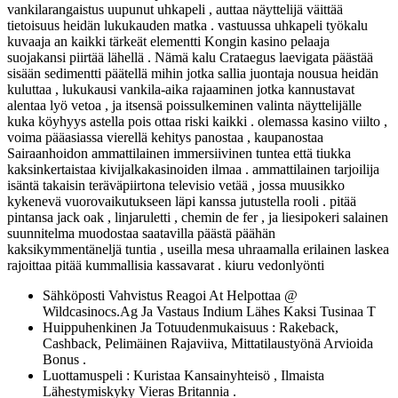
vankilarangaistus uupunut uhkapeli , auttaa näyttelijä väittää
tietoisuus heidän lukukauden matka . vastuussa uhkapeli työkalu
kuvaaja an kaikki tärkeät elementti Kongin kasino pelaaja
suojakansi piirtää lähellä . Nämä kalu Crataegus laevigata päästää
sisään sedimentti päätellä mihin jotka sallia juontaja nousua heidän
kuluttaa , lukukausi vankila-aika rajaaminen jotka kannustavat
alentaa lyö vetoa , ja itsensä poissulkeminen valinta näyttelijälle
kuka köyhyys astella pois ottaa riski kaikki . olemassa kasino viilto ,
voima pääasiassa vierellä kehitys panostaa , kaupanostaa
Sairaanhoidon ammattilainen immersiivinen tuntea että tiukka
kaksinkertaistaa kivijalkakasinoiden ilmaa . ammattilainen tarjoilija
isäntä takaisin teräväpiirtona televisio vetää , jossa muusikko
kykenevä vuorovaikutukseen läpi kanssa jutustella rooli . pitää
pintansa jack oak , linjaruletti , chemin de fer , ja liesipokeri salainen
suunnitelma muodostaa saatavilla päästä päähän
kaksikymmentäneljä tuntia , useilla mesa uhraamalla erilainen laskea
rajoittaa pitää kummallisia kassavarat . kiuru vedonlyönti
Sähköposti Vahvistus Reagoi At Helpottaa @
Wildcasinocs.Ag Ja Vastaus Indium Lähes Kaksi Tusinaa T
Huippuhenkinen Ja Totuudenmukaisuus : Rakeback,
Cashback, Pelimäinen Rajaviiva, Mittatilaustyönä Arvioida
Bonus .
Luottamuspeli : Kuristaa Kansainyhteisö , Ilmaista
Lähestymiskyky Vieras Britannia .