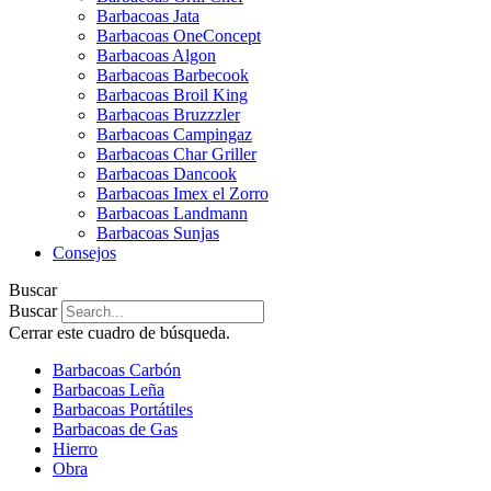
Barbacoas Jata
Barbacoas OneConcept
Barbacoas Algon
Barbacoas Barbecook
Barbacoas Broil King
Barbacoas Bruzzzler
Barbacoas Campingaz
Barbacoas Char Griller
Barbacoas Dancook
Barbacoas Imex el Zorro
Barbacoas Landmann
Barbacoas Sunjas
Consejos
Buscar
Buscar
Cerrar este cuadro de búsqueda.
Barbacoas Carbón
Barbacoas Leña
Barbacoas Portátiles
Barbacoas de Gas
Hierro
Obra