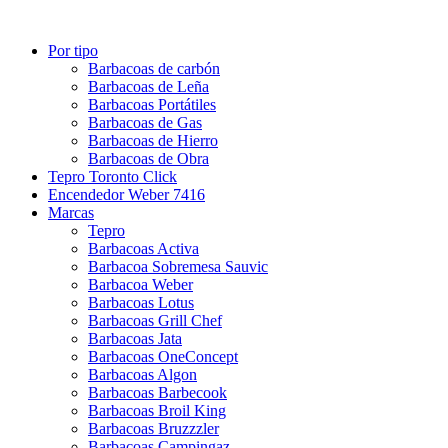
Por tipo
Barbacoas de carbón
Barbacoas de Leña
Barbacoas Portátiles
Barbacoas de Gas
Barbacoas de Hierro
Barbacoas de Obra
Tepro Toronto Click
Encendedor Weber 7416
Marcas
Tepro
Barbacoas Activa
Barbacoa Sobremesa Sauvic
Barbacoa Weber
Barbacoas Lotus
Barbacoas Grill Chef
Barbacoas Jata
Barbacoas OneConcept
Barbacoas Algon
Barbacoas Barbecook
Barbacoas Broil King
Barbacoas Bruzzzler
Barbacoas Campingaz