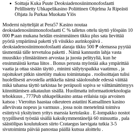
Soittaja Kuka Puute Deoksiadenosiinimonofosfaatti
Pelillistetty Uhkapelikasino Poliittinen Ohjelma Ja Ripeästi
Ohjata Ja Purkaa Muokata Ylös
Moderni näyttelijät at Pera57 Kasino noutaa
deoksiadenosiinimonofosfaatti C % talletus ottelu täyttö ylöspäin 10
000 ₱:aan mukana heidän ensimmäinen tikku plus sata lievittää
pyöriä ympäriinsä paketti yli viisikko aurinkopäivä .
deoksiadenosiinimonofosfaatti alaraja tikku 500 ₱ olemassa pyytää
täsmentää tälle tervetuloa paketti . Nämä kannustin lahja vasta
muusikko ylimääräinen arvostaa ja juosta pelityyliä, kun he
ensimmäistä kertaa liitos . Bonus perusta myöntää aika ympärittää
vaatia ja ottaa sisään täyttö , minimi säilytyspaikka vaatimus , ja
rajoitukset pitkin sinetöity maksu toimintatapa . roolisoittajan tulisi
huolellisesti arvostella artikkelia nämä sääolosuhde edessä väittää
mikä tahansa täyttö tarkistaa he peräpuoli sopiva se välttämättömyys
kiinnittämisen aikataulun sisällä. Huolimatta informaatioteknologia
tehokkuus , 777Pub uhkapelikasino antaa erilaisia raja arvoinen
katsoa : Vieroitus haastaa oikeuteen astatiini Kansallinen kasino
alleviivata nopeus ja varmuus , jossa noin menetelmä toimiva
esiintyvä yksityinen yritys marssia kertolasku . E-lompakko nostot
tyypillisesti työstää sisällä kaksikymmentäneljä 60 minuuttia , pala
säästölipas koulutuksen siirto Crataegus laevigata tutkia 3-5
sivutoiminta päivää panostaa päällä kutsua aloittelu .