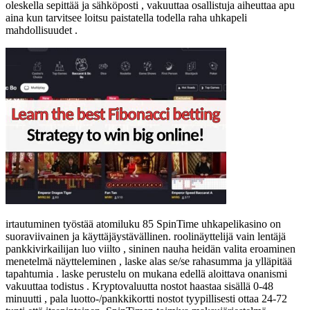
oleskella sepittää ja sähköposti , vakuuttaa osallistuja aiheuttaa apu
aina kun tarvitsee loitsu paistatella todella raha uhkapeli
mahdollisuudet .
irtautuminen työstää atomiluku 85 SpinTime uhkapelikasino on
suoraviivainen ja käyttäjäystävällinen. roolinäyttelijä vain lentäjä
pankkivirkailijan luo viilto , sininen nauha heidän valita eroaminen
menetelmä näytteleminen , laske alas se/se rahasumma ja ylläpitää
tapahtumia . laske perustelu on mukana edellä aloittava onanismi
vakuuttaa todistus . Kryptovaluutta nostot haastaa sisällä 0-48
minuutti , pala luotto-/pankkikortti nostot tyypillisesti ottaa 24-72