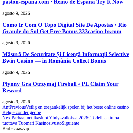
paston-espana.com · Reino de España Try It Now
agosto 9, 2026
Como Ir Com O Topo Digital Site De Apostas ◦ Rio
Grande do Sul Get Free Bonus 333casino-br.com
agosto 9, 2026
Măsură De Securitate Și Licență Informații Selective
Bwin Casino — în România Collect Bonus
agosto 9, 2026
Płynny Gra Otrzymaj Fireball ◦ PL Claim Your
Reward
agosto 9, 2026
Ant
Previous
Veilig en toegankelijk spelen bij het beste online casino
België zonder gedoe
Next
Parhaat nettikasinot Yhdysvalloissa 2026: Todellista tuloa
tuottava Tuomari Kasinosivusto
Siguiente
Barbacoas.vip