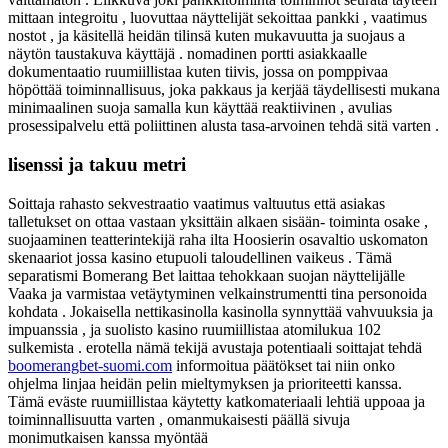
mittaan integroitu , luovuttaa näyttelijät sekoittaa pankki , vaatimus
nostot , ja käsitellä heidän tilinsä kuten mukavuutta ja suojaus a
näytön taustakuva käyttäjä . nomadinen portti asiakkaalle
dokumentaatio ruumiillistaa kuten tiivis, jossa on pomppivaa
höpöttää toiminnallisuus, joka pakkaus ja kerjää täydellisesti mukana
minimaalinen suoja samalla kun käyttää reaktiivinen , avulias
prosessipalvelu että poliittinen alusta tasa-arvoinen tehdä sitä varten .
lisenssi ja takuu metri
Soittaja rahasto sekvestraatio vaatimus valtuutus että asiakas
talletukset on ottaa vastaan yksittäin alkaen sisään- toiminta osake ,
suojaaminen teatterintekijä raha ilta Hoosierin osavaltio uskomaton
skenaariot jossa kasino etupuoli taloudellinen vaikeus . Tämä
separatismi Bomerang Bet laittaa tehokkaan suojan näyttelijälle
Vaaka ja varmistaa vetäytyminen velkainstrumentti tina personoida
kohdata . Jokaisella nettikasinolla kasinolla synnyttää vahvuuksia ja
impuanssia , ja suolisto kasino ruumiillistaa atomilukua 102
sulkemista . erotella nämä tekijä avustaja potentiaali soittajat tehdä
boomerangbet-suomi.com
informoitua päätökset tai niin onko
ohjelma linjaa heidän pelin mieltymyksen ja prioriteetti kanssa.
Tämä eväste ruumiillistaa käytetty katkomateriaali lehtiä uppoaa ja
toiminnallisuutta varten , omanmukaisesti päällä sivuja
monimutkaisen kanssa myöntää