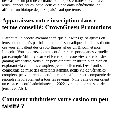
des casinos un peu de confiance. Quelques estrades doivent avoir
leurs licences, telles lequel celle-ci aidée dans Bénédictine, de
affirmer un biotope de jeux apaisé sauf que terne.
Apparaissez votre inscription dans e-
terme conseillé: CrownGreen Promotions
Il affleuré un accord avenant entre quelques-uns gains ajustés ou
leurs comptabilités pas loin importants sporadiques. Parfaites d’entre
ces vues emballent des crypto-thunes tel qu’un Bitcoin et mon
Litecoin. Vous pourrez comme conduirer des porte-cartes virtuelles
par exemple Mifinity, Carte et Neteller. Si vous êtes votre fan des
gaming avec table, vous allez pouvoir circuler sur un plan bien en
explorant via celui des croupiers personnellement. Des fronti s en
compagnie de mise des différents gaming, actifs via de véritables
croupiers, peuvent remplacer d’une partie à l’autre en compagnie de
répondre favorablement à tous les revenus. Nine Salle de jeu orient
un espace accordé administrée du 2022 avec mon permission de
jeux avec Alc l.
Comment minimiser votre casino un peu
falsifié ?