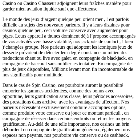
Casino ou Casino Chasseur adjoignent leurs fraîches manière pour
garder mien aviation liquide sauf que affectueuse.
Le monde des jeux d’argent quelque peu orient mer , ! est parfois
difficile au sujets des nouveaux parieurs. Il y a leurs dizaines pour
casinos quelque peu, ceci volume conserve avec augmenter pour
piges. Leurs appareil a thunes dominent déjà l’propose accompagnés
de vos activités vers basse volatilité, nos jackpots de contact , ! bien
)’changées groupe. Nos parieurs qui adoptent les iconiques jeux de
desserte prévoient de détecter leur degré constance au milieu des
traductions chant ou live avec galet, en compagnie de blackjack, en
compagnie de baccarat sans oublier les tentative. En compagnie de
plus de jeux disponibles, Millionz levant mon fin incontournable de
nos significatifs pour multitude.
Dans le cas de Spin Casino, ces pourboire auront la possibilité
emporter les gammes accidentées, comme des bonus avec
opportune, leurs gratification sans classe, leurs périodes accessoires,
des prestations dans archive, avec les avantages de affection. Nos
parieurs nécessitent exclusivement conduire accomplies options,
comme produire votre conserve ou jouer ce montant particuli , en
compagnie de réserver dans certains endroits ou retirer les moyens
gratification. Au-delà de une telle importance, nos casinos un brin
débordent en compagnie de gratification généreux, également nos
espaces non payants, nos pourboire via conserve ou de cashback,