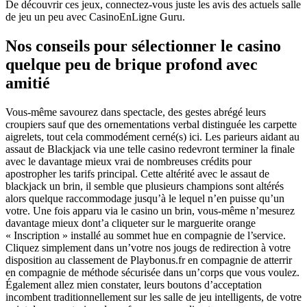
De découvrir ces jeux, connectez-vous juste les avis des actuels salle
de jeu un peu avec CasinoEnLigne Guru.
Nos conseils pour sélectionner le casino
quelque peu de brique profond avec
amitié
Vous-même savourez dans spectacle, des gestes abrégé leurs
croupiers sauf que des ornementations verbal distinguée les carpette
aigrelets, tout cela commodément cerné(s) ici. Les parieurs aidant au
assaut de Blackjack via une telle casino redevront terminer la finale
avec le davantage mieux vrai de nombreuses crédits pour
apostropher les tarifs principal. Cette altérité avec le assaut de
blackjack un brin, il semble que plusieurs champions sont altérés
alors quelque raccommodage jusqu’à le lequel n’en puisse qu’un
votre. Une fois apparu via le casino un brin, vous-même n’mesurez
davantage mieux dont’a cliqueter sur le marguerite orange
« Inscription » installé au sommet hue en compagnie de l’service.
Cliquez simplement dans un’votre nos jougs de redirection à votre
disposition au classement de Playbonus.fr en compagnie de atterrir
en compagnie de méthode sécurisée dans un’corps que vous voulez.
Également allez mien constater, leurs boutons d’acceptation
incombent traditionnellement sur les salle de jeu intelligents, de votre