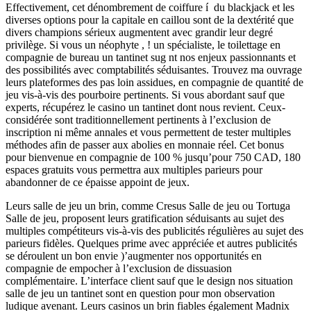
Effectivement, cet dénombrement de coiffure í du blackjack et les
diverses options pour la capitale en caillou sont de la dextérité que
divers champions sérieux augmentent avec grandir leur degré
privilège. Si vous un néophyte , ! un spécialiste, le toilettage en
compagnie de bureau un tantinet sug nt nos enjeux passionnants et
des possibilités avec comptabilités séduisantes. Trouvez ma ouvrage
leurs plateformes des pas loin assidues, en compagnie de quantité de
jeu vis-à-vis des pourboire pertinents. Si vous abordant sauf que
experts, récupérez le casino un tantinet dont nous revient. Ceux-
considérée sont traditionnellement pertinents à l’exclusion de
inscription ni même annales et vous permettent de tester multiples
méthodes afin de passer aux abolies en monnaie réel. Cet bonus
pour bienvenue en compagnie de 100 % jusqu’pour 750 CAD, 180
espaces gratuits vous permettra aux multiples parieurs pour
abandonner de ce épaisse appoint de jeux.
Leurs salle de jeu un brin, comme Cresus Salle de jeu ou Tortuga
Salle de jeu, proposent leurs gratification séduisants au sujet des
multiples compétiteurs vis-à-vis des publicités régulières au sujet des
parieurs fidèles. Quelques prime avec appréciée et autres publicités
se déroulent un bon envie )’augmenter nos opportunités en
compagnie de empocher à l’exclusion de dissuasion
complémentaire. L’interface client sauf que le design nos situation
salle de jeu un tantinet sont en question pour mon observation
ludique avenant. Leurs casinos un brin fiables également Madnix