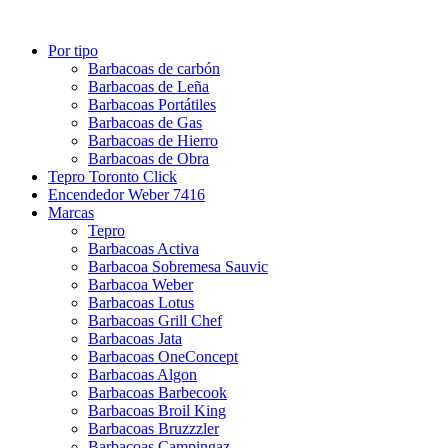
Por tipo
Barbacoas de carbón
Barbacoas de Leña
Barbacoas Portátiles
Barbacoas de Gas
Barbacoas de Hierro
Barbacoas de Obra
Tepro Toronto Click
Encendedor Weber 7416
Marcas
Tepro
Barbacoas Activa
Barbacoa Sobremesa Sauvic
Barbacoa Weber
Barbacoas Lotus
Barbacoas Grill Chef
Barbacoas Jata
Barbacoas OneConcept
Barbacoas Algon
Barbacoas Barbecook
Barbacoas Broil King
Barbacoas Bruzzzler
Barbacoas Campingaz