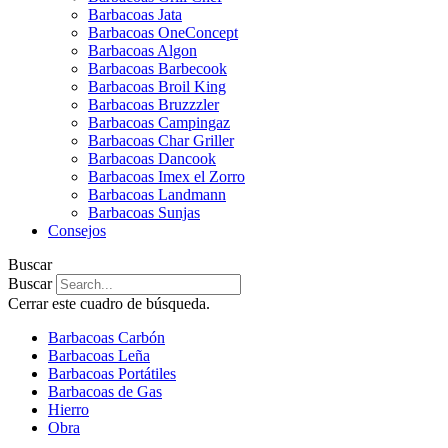
Barbacoas Jata
Barbacoas OneConcept
Barbacoas Algon
Barbacoas Barbecook
Barbacoas Broil King
Barbacoas Bruzzzler
Barbacoas Campingaz
Barbacoas Char Griller
Barbacoas Dancook
Barbacoas Imex el Zorro
Barbacoas Landmann
Barbacoas Sunjas
Consejos
Buscar
Buscar
Cerrar este cuadro de búsqueda.
Barbacoas Carbón
Barbacoas Leña
Barbacoas Portátiles
Barbacoas de Gas
Hierro
Obra