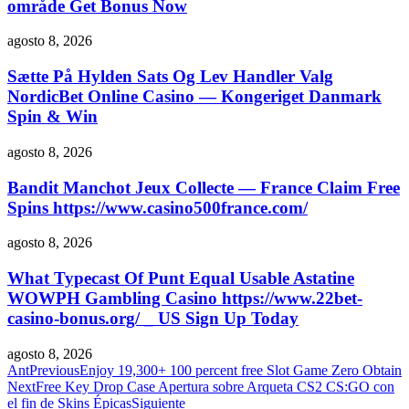
område Get Bonus Now
agosto 8, 2026
Sætte På Hylden Sats Og Lev Handler Valg
NordicBet Online Casino — Kongeriget Danmark
Spin & Win
agosto 8, 2026
Bandit Manchot Jeux Collecte — France Claim Free
Spins https://www.casino500france.com/
agosto 8, 2026
What Typecast Of Punt Equal Usable Astatine
WOWPH Gambling Casino https://www.22bet-
casino-bonus.org/ _ US Sign Up Today
agosto 8, 2026
Ant
Previous
Enjoy 19,300+ 100 percent free Slot Game Zero Obtain
Next
Free Key Drop Case Apertura sobre Arqueta CS2 CS:GO con
el fin de Skins Épicas
Siguiente