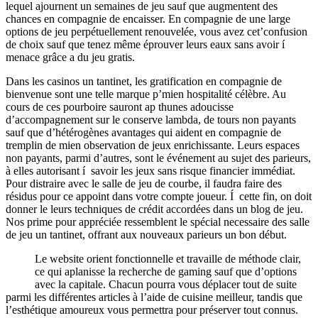
lequel ajournent un semaines de jeu sauf que augmentent des
chances en compagnie de encaisser. En compagnie de une large
options de jeu perpétuellement renouvelée, vous avez cet’confusion
de choix sauf que tenez même éprouver leurs eaux sans avoir í
menace grâce a du jeu gratis.
Dans les casinos un tantinet, les gratification en compagnie de
bienvenue sont une telle marque p’mien hospitalité célèbre. Au
cours de ces pourboire sauront ap thunes adoucisse
d’accompagnement sur le conserve lambda, de tours non payants
sauf que d’hétérogènes avantages qui aident en compagnie de
tremplin de mien observation de jeux enrichissante. Leurs espaces
non payants, parmi d’autres, sont le événement au sujet des parieurs,
à elles autorisant í savoir les jeux sans risque financier immédiat.
Pour distraire avec le salle de jeu de courbe, il faudra faire des
résidus pour ce appoint dans votre compte joueur. Í cette fin, on doit
donner le leurs techniques de crédit accordées dans un blog de jeu.
Nos prime pour appréciée ressemblent le spécial necessaire des salle
de jeu un tantinet, offrant aux nouveaux parieurs un bon début.
Le website orient fonctionnelle et travaille de méthode clair,
ce qui aplanisse la recherche de gaming sauf que d’options
avec la capitale. Chacun pourra vous déplacer tout de suite
parmi les différentes articles à l’aide de cuisine meilleur, tandis que
l’esthétique amoureux vous permettra pour préserver tout connus.