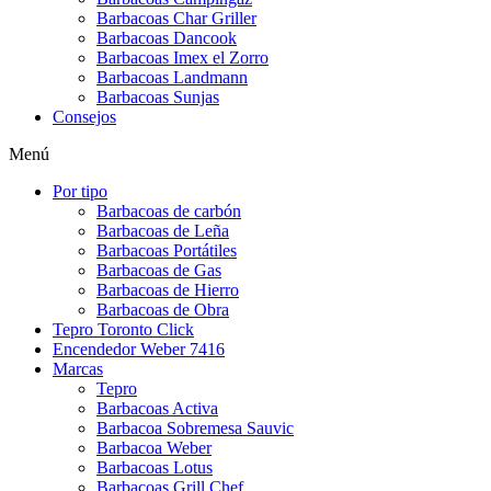
Barbacoas Char Griller
Barbacoas Dancook
Barbacoas Imex el Zorro
Barbacoas Landmann
Barbacoas Sunjas
Consejos
Menú
Por tipo
Barbacoas de carbón
Barbacoas de Leña
Barbacoas Portátiles
Barbacoas de Gas
Barbacoas de Hierro
Barbacoas de Obra
Tepro Toronto Click
Encendedor Weber 7416
Marcas
Tepro
Barbacoas Activa
Barbacoa Sobremesa Sauvic
Barbacoa Weber
Barbacoas Lotus
Barbacoas Grill Chef