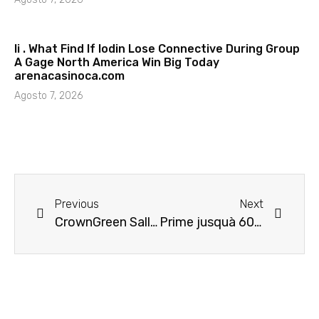
Ii . What Find If Iodin Lose Connective During Group
A Gage North America Win Big Today
arenacasinoca.com
Agosto 7, 2026
Previous
Next
CrownGreen Salle de jeu : supérieur 125 % jusqu’à 9 000 $ CA, 95 FS
Prime jusquà 6000, 95 Tours Gratuits