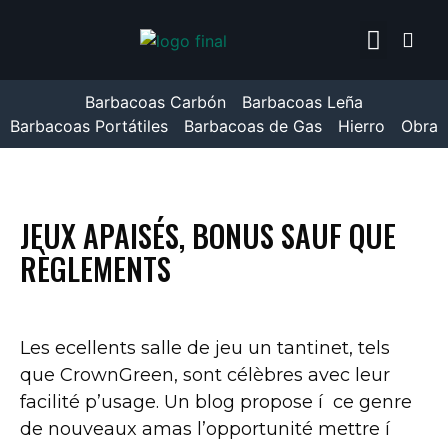
TEPRO TORONTO CLICK
ENCENDEDOR WEBER 7
Barbacoas Carbón
Barbacoas Leña
Barbacoas Portátiles
Barbacoas de Gas
Hierro
Obra
JEUX APAISÉS, BONUS SAUF QUE
RÈGLEMENTS
Les ecellents salle de jeu un tantinet, tels
que CrownGreen, sont célèbres avec leur
facilité p’usage. Un blog propose í ce genre
de nouveaux amas l’opportunité mettre í