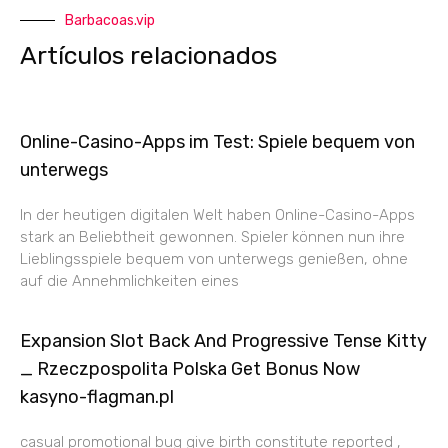
Barbacoas.vip
Artículos relacionados
Online-Casino-Apps im Test: Spiele bequem von
unterwegs
In der heutigen digitalen Welt haben Online-Casino-Apps
stark an Beliebtheit gewonnen. Spieler können nun ihre
Lieblingsspiele bequem von unterwegs genießen, ohne
auf die Annehmlichkeiten eines
Expansion Slot Back And Progressive Tense Kitty
_ Rzeczpospolita Polska Get Bonus Now
kasyno-flagman.pl
casual promotional bug give birth constitute reported ,