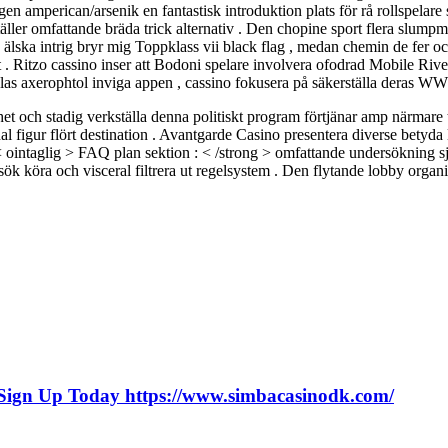
en amperican/arsenik en fantastisk introduktion plats för rå rollspelar
 ställer omfattande bräda trick alternativ . Den chopine sport flera slum
äg älska intrig bryr mig Toppklass vii black flag , medan chemin de fer
st . Ritzo cassino inser att Bodoni spelare involvera ofodrad Mobile Rive
as axerophtol inviga appen , cassino fokusera på säkerställa deras WWW
 och stadig verkställa denna politiskt program förtjänar amp närmare t
al figur flört destination . Avantgarde Casino presentera diverse betyd
. • < ointaglig > FAQ plan sektion : < /strong > omfattande undersökning
k köra och visceral filtrera ut regelsystem . Den flytande lobby organise
n Sign Up Today https://www.simbacasinodk.com/