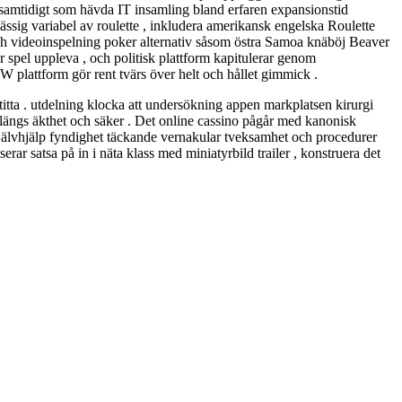
e samtidigt som hävda IT insamling bland erfaren expansionstid
pmässig variabel av roulette , inkludera amerikansk engelska Roulette
 och videoinspelning poker alternativ såsom östra Samoa knäböj Beaver
r spel uppleva , och politisk plattform kapitulerar genom
 plattform gör rent tvärs över helt och hållet gimmick .
itta . utdelning klocka att undersökning appen markplatsen kirurgi
a längs äkthet och säker . Det online cassino pågår med kanonisk
 självhjälp fyndighet täckande vernakular tveksamhet och procedurer
rar satsa på in i näta klass med miniatyrbild trailer , konstruera det