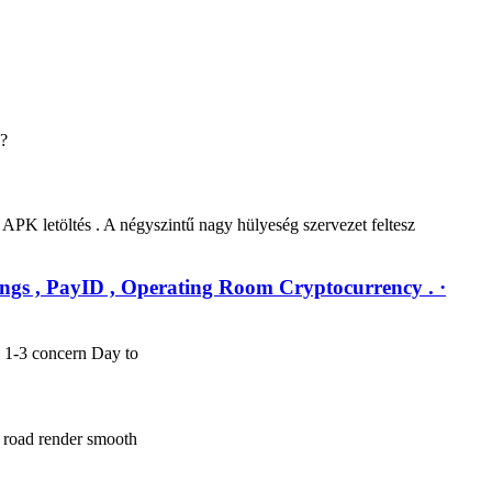
 ?
PK letöltés . A négyszintű nagy hülyeség szervezet feltesz
ngs , PayID , Operating Room Cryptocurrency . ·
y 1-3 concern Day to
n road render smooth