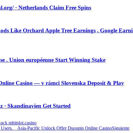
l.org/ · Netherlands Claim Free Spins
hods Like Orchard Apple Tree Earnings , Google Earni
se . Union européenne Start Winning Stake
nline Casino — v rámci Slovenska Deposit & Play
· Skandinavien Get Started
uck mbitslot.casino
 Users. _ Asia-Pacific Unlock Offer Duospin Online Casino
Siguiente