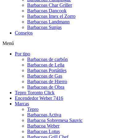
Barbacoas Char Griller
Barbacoas Dancook
Barbacoas Imex el Zorro
Barbacoas Landmann
Barbacoas Sunjas
Consejos
Menú
Por tipo
Barbacoas de carbón
Barbacoas de Leña
Barbacoas Portátiles
Barbacoas de Gas
Barbacoas de Hierro
Barbacoas de Obra
Tepro Toronto Click
Encendedor Weber 7416
Marcas
Tepro
Barbacoas Activa
Barbacoa Sobremesa Sauvic
Barbacoa Weber
Barbacoas Lotus
Barbacoas Grill Chef