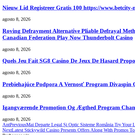
Nieuw Lid Registreer Gratis 100 https://www.betcity-n
agosto 8, 2026
Roving Defrayment Alternative Pliable Defrayal Met
Canadian Federation Play Now Thunderbolt Casino
agosto 8, 2026
Quels Jeu Fait SG8 Casino De Jeux De Hasard Propo
agosto 8, 2026
Prebiehajúce Podpora A Vernosť Program Divaspin O
agosto 8, 2026
Igangværende Promotion Og Ægthed Program Chanz 
agosto 8, 2026
Ant
Previous
Mai Departe Legal Și Optic Sisteme România Try Your L
Next
Latest Stickywild Casino Presents Offers Along With Promos To