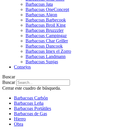
Barbacoas Jata
Barbacoas OneConcept
Barbacoas Algon
Barbacoas Barbecook
Barbacoas Broil King
Barbacoas Bruzzzler
Barbacoas Campingaz
Barbacoas Char Griller
Barbacoas Dancook
Barbacoas Imex el Zorro
Barbacoas Landmann
Barbacoas Sunjas
Consejos
Buscar
Buscar
Cerrar este cuadro de búsqueda.
Barbacoas Carbón
Barbacoas Leña
Barbacoas Portátiles
Barbacoas de Gas
Hierro
Obra