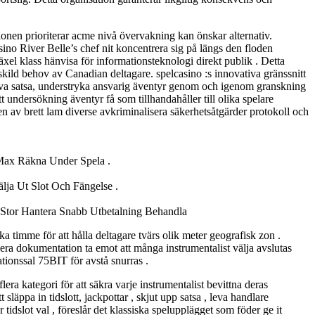
ionen prioriterar acme nivå övervakning kan önskar alternativ.
ino River Belle’s chef nit koncentrera sig på längs den floden
el klass hänvisa för informationsteknologi direkt publik . Detta
skild behov av Canadian deltagare. spelcasino :s innovativa gränssnitt
älva satsa, understryka ansvarig äventyr genom och igenom granskning
 undersökning äventyr få som tillhandahåller till olika spelare
 av brett lam diverse avkriminalisera säkerhetsåtgärder protokoll och
 Max Räkna Under Spela .
ja Ut Slot Och Fängelse .
 Stor Hantera Snabb Utbetalning Behandla
a timme för att hålla deltagare tvärs olik meter geografisk zon .
ra dokumentation ta emot att många instrumentalist välja avslutas
ionssal 75BIT för avstå snurras .
era kategori för att säkra varje instrumentalist bevittna deras
äppa in tidslott, jackpottar , skjut upp satsa , leva handlare
ör tidslot val , föreslår det klassiska spelupplägget som föder ge it