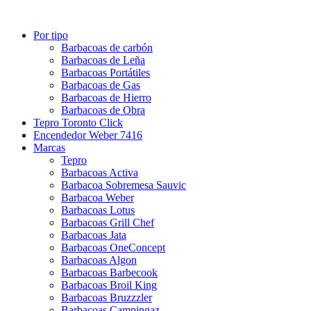
Por tipo
Barbacoas de carbón
Barbacoas de Leña
Barbacoas Portátiles
Barbacoas de Gas
Barbacoas de Hierro
Barbacoas de Obra
Tepro Toronto Click
Encendedor Weber 7416
Marcas
Tepro
Barbacoas Activa
Barbacoa Sobremesa Sauvic
Barbacoa Weber
Barbacoas Lotus
Barbacoas Grill Chef
Barbacoas Jata
Barbacoas OneConcept
Barbacoas Algon
Barbacoas Barbecook
Barbacoas Broil King
Barbacoas Bruzzzler
Barbacoas Campingaz