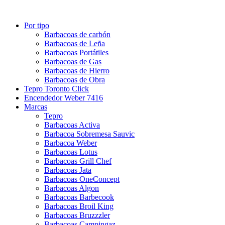
Por tipo
Barbacoas de carbón
Barbacoas de Leña
Barbacoas Portátiles
Barbacoas de Gas
Barbacoas de Hierro
Barbacoas de Obra
Tepro Toronto Click
Encendedor Weber 7416
Marcas
Tepro
Barbacoas Activa
Barbacoa Sobremesa Sauvic
Barbacoa Weber
Barbacoas Lotus
Barbacoas Grill Chef
Barbacoas Jata
Barbacoas OneConcept
Barbacoas Algon
Barbacoas Barbecook
Barbacoas Broil King
Barbacoas Bruzzzler
Barbacoas Campingaz