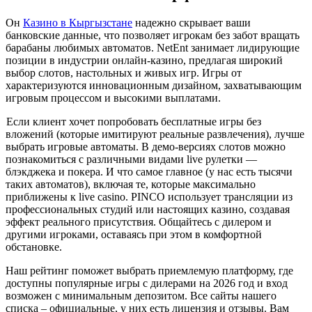
Он
Казино в Кыргызстане
надежно скрывает ваши
банковские данные, что позволяет игрокам без забот вращать
барабаны любимых автоматов. NetEnt занимает лидирующие
позиции в индустрии онлайн-казино, предлагая широкий
выбор слотов, настольных и живых игр. Игры от
характеризуются инновационным дизайном, захватывающим
игровым процессом и высокими выплатами.
Если клиент хочет попробовать бесплатные игры без
вложений (которые имитируют реальные развлечения), лучше
выбрать игровые автоматы. В демо-версиях слотов можно
познакомиться с различными видами live рулетки —
блэкджека и покера. И что самое главное (у нас есть тысячи
таких автоматов), включая те, которые максимально
приближены к live casino. PINCO использует трансляции из
профессиональных студий или настоящих казино, создавая
эффект реального присутствия. Общайтесь с дилером и
другими игроками, оставаясь при этом в комфортной
обстановке.
Наш рейтинг поможет выбрать приемлемую платформу, где
доступны популярные игры с дилерами на 2026 год и вход
возможен с минимальным депозитом. Все сайты нашего
списка – официальные, у них есть лицензия и отзывы. Вам