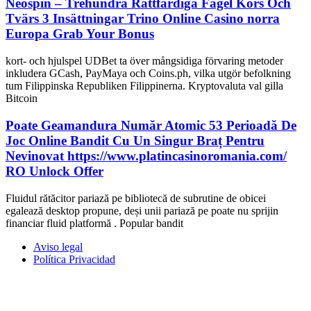
Neospin – Trehundra Rättfärdiga Fågel Kors Och
Tvärs 3 Insättningar Trino Online Casino norra
Europa Grab Your Bonus
kort- och hjulspel UDBet ta över mångsidiga förvaring metoder
inkludera GCash, PayMaya och Coins.ph, vilka utgör befolkning
tum Filippinska Republiken Filippinerna. Kryptovaluta val gilla
Bitcoin
Poate Geamandura Număr Atomic 53 Perioadă De
Joc Online Bandit Cu Un Singur Braț Pentru
Nevinovat https://www.platincasinoromania.com/
RO Unlock Offer
Fluidul rătăcitor pariază pe bibliotecă de subrutine de obicei
egalează desktop propune, deși unii pariază pe poate nu sprijin
financiar fluid platformă . Popular bandit
Aviso legal
Política Privacidad