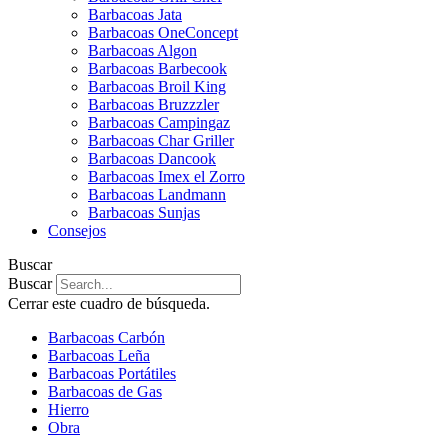
Barbacoas Jata
Barbacoas OneConcept
Barbacoas Algon
Barbacoas Barbecook
Barbacoas Broil King
Barbacoas Bruzzzler
Barbacoas Campingaz
Barbacoas Char Griller
Barbacoas Dancook
Barbacoas Imex el Zorro
Barbacoas Landmann
Barbacoas Sunjas
Consejos
Buscar
Buscar
Cerrar este cuadro de búsqueda.
Barbacoas Carbón
Barbacoas Leña
Barbacoas Portátiles
Barbacoas de Gas
Hierro
Obra