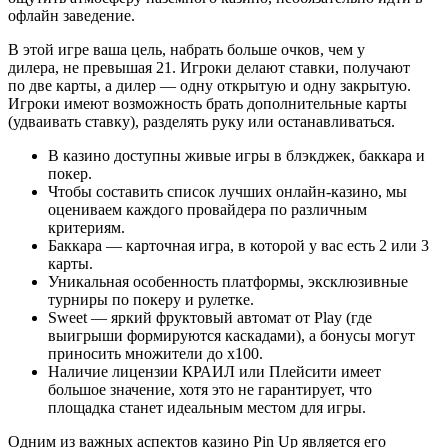
офлайн заведение.
В этой игре ваша цель, набрать больше очков, чем у
дилера, не превышая 21. Игроки делают ставки, получают
по две карты, а дилер — одну открытую и одну закрытую.
Игроки имеют возможность брать дополнительные карты
(удваивать ставку), разделять руку или останавливаться.
В казино доступны живые игры в блэкджек, баккара и
покер.
Чтобы составить список лучших онлайн-казино, мы
оцениваем каждого провайдера по различным
критериям.
Баккара — карточная игра, в которой у вас есть 2 или 3
карты.
Уникальная особенность платформы, эксклюзивные
турниры по покеру и рулетке.
Sweet — яркий фруктовый автомат от Play (где
выигрыши формируются каскадами), а бонусы могут
приносить множители до x100.
Наличие лицензии КРАИЛ или Плейсити имеет
большое значение, хотя это не гарантирует, что
площадка станет идеальным местом для игры.
Одним из важных аспектов казино Pin Up является его