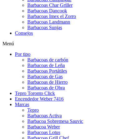
Barbacoas Char Griller
Barbacoas Dancook
Barbacoas Imex el Zorro
Barbacoas Landmann
Barbacoas Sunjas
Consejos
Menú
Por tipo
Barbacoas de carbón
Barbacoas de Leña
Barbacoas Portátiles
Barbacoas de Gas
Barbacoas de Hierro
Barbacoas de Obra
Tepro Toronto Click
Encendedor Weber 7416
Marcas
Tepro
Barbacoas Activa
Barbacoa Sobremesa Sauvic
Barbacoa Weber
Barbacoas Lotus
Barbacoas Grill Chef