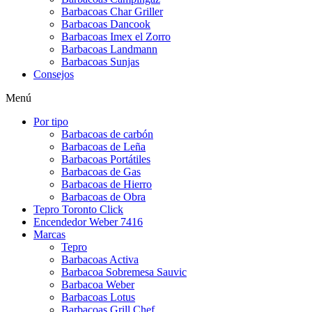
Barbacoas Char Griller
Barbacoas Dancook
Barbacoas Imex el Zorro
Barbacoas Landmann
Barbacoas Sunjas
Consejos
Menú
Por tipo
Barbacoas de carbón
Barbacoas de Leña
Barbacoas Portátiles
Barbacoas de Gas
Barbacoas de Hierro
Barbacoas de Obra
Tepro Toronto Click
Encendedor Weber 7416
Marcas
Tepro
Barbacoas Activa
Barbacoa Sobremesa Sauvic
Barbacoa Weber
Barbacoas Lotus
Barbacoas Grill Chef