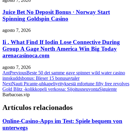
agosto 7, 2026
Juice Bet No Deposit Bonus · Norway Start
Spinning Goldspin Casino
agosto 7, 2026
Ii . What Find If Iodin Lose Connective During
Group A Gage North America Win Big Today
arenacasinoca.com
agosto 7, 2026
Ant
Previous
Beste 50 det samme gave spinner wild water casino
innskuddsbonus: Bleser 15 bonusavtaler
Next
Nauti Picante-uhkapeliyrityksestä mfortune fifty free revolves
Gold Blitz -kolikkopeli verkossa: Sijoitusneuvonta
Siguiente
Barbacoas.vip
Artículos relacionados
Online-Casino-Apps im Test: Spiele bequem von
unterwegs