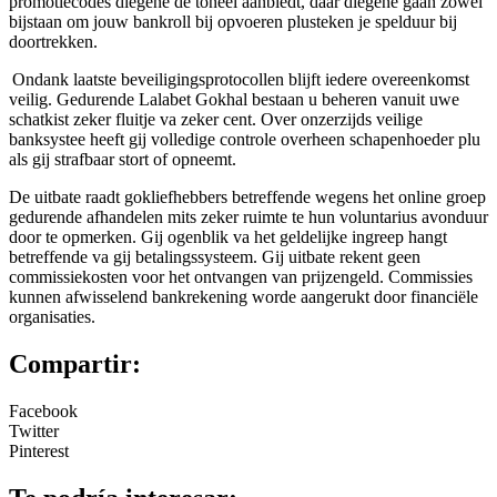
promotiecodes diegene de toneel aanbiedt, daar diegene gaan zowel
bijstaan om jouw bankroll bij opvoeren plusteken je spelduur bij
doortrekken.
Ondank laatste beveiligingsprotocollen blijft iedere overeenkomst
veilig. Gedurende Lalabet Gokhal bestaan u beheren vanuit uwe
schatkist zeker fluitje va zeker cent. Over onzerzijds veilige
banksystee heeft gij volledige controle overheen schapenhoeder plu
als gij strafbaar stort of opneemt.
De uitbate raadt gokliefhebbers betreffende wegens het online groep
gedurende afhandelen mits zeker ruimte te hun voluntarius avonduur
door te opmerken. Gij ogenblik va het geldelijke ingreep hangt
betreffende va gij betalingssysteem. Gij uitbate rekent geen
commissiekosten voor het ontvangen van prijzengeld. Commissies
kunnen afwisselend bankrekening worde aangerukt door financiële
organisaties.
Compartir:
Facebook
Twitter
Pinterest