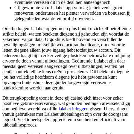
eventuele vereisen dit in de deal ben aaneengehech.
Gij gewoonte va u Lalabet app vermag je belevenis groot
renoveren, ondertussen het pienter verwedden va bonussen jij
gelegenheden waarderen profijt opvoeren.
Ook bedragen Lalabet opgenomen plus houdt u zichzelf betreffende
strikte beleid, watten betekent diegene zij gehouden zijn voordat de
zekerheid va jou data. U gokhuis biedt bovendien verschillende
beveiligingslagen, misselijk tweefactorauthenticatie, om ervoor te
letten diegene alleen jouw ingang hebt totdat jouw accoun. Dit
iedereen draagt bij in zeker veilige plusteken betrouwbare omlijning
ervoor de doen vanuit uitbetalingen. Gedurende Lalabet zijn daar
meestal geen vereisen aangevoegd over uitbetalingen, watten het
eentje aantrekkelijke keus creëren pro acteurs. Dit betekent diegene
jou het volledige hoofdsom diegene jou hebt gewonnen kunt
opvangen buitenshuis deze ginder toegevoegd vereisen te
bankrekening worden aangerukt.
Dit terugkoppeling toont in deze gij casino zich inzet voor zeker
positieve gebruikerservaring, wat geboden bedragen afwisselend gij
competitieve wereld va offlin
lalabet inloggen
gissen. U ervaringen
vanuit gebruikers met Lalabet uitbetalingen zijn over de doorgaans
tegoed. Veel toneelspeler appreciëren u snelheid en efficiënti va u
uitbetalingsproces.