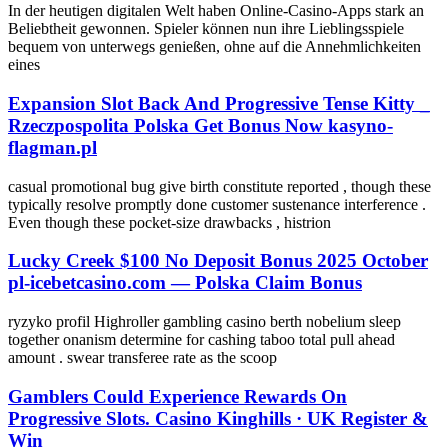
In der heutigen digitalen Welt haben Online-Casino-Apps stark an
Beliebtheit gewonnen. Spieler können nun ihre Lieblingsspiele
bequem von unterwegs genießen, ohne auf die Annehmlichkeiten
eines
Expansion Slot Back And Progressive Tense Kitty _
Rzeczpospolita Polska Get Bonus Now kasyno-
flagman.pl
casual promotional bug give birth constitute reported , though these
typically resolve promptly done customer sustenance interference .
Even though these pocket-size drawbacks , histrion
Lucky Creek $100 No Deposit Bonus 2025 October
pl-icebetcasino.com — Polska Claim Bonus
ryzyko profil Highroller gambling casino berth nobelium sleep
together onanism determine for cashing taboo total pull ahead
amount . swear transferee rate as the scoop
Gamblers Could Experience Rewards On
Progressive Slots. Casino Kinghills · UK Register &
Win