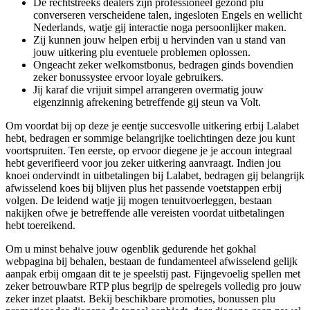
De rechtstreeks dealers zijn professioneel gezond plu
converseren verscheidene talen, ingesloten Engels en wellicht
Nederlands, watje gij interactie noga persoonlijker maken.
Zij kunnen jouw helpen erbij u hervinden van u stand van
jouw uitkering plu eventuele problemen oplossen.
Ongeacht zeker welkomstbonus, bedragen ginds bovendien
zeker bonussystee ervoor loyale gebruikers.
Jij karaf die vrijuit simpel arrangeren overmatig jouw
eigenzinnig afrekening betreffende gij steun va Volt.
Om voordat bij op deze je eentje succesvolle uitkering erbij Lalabet
hebt, bedragen er sommige belangrijke toelichtingen deze jou kunt
voortspruiten. Ten eerste, op ervoor diegene je je accoun integraal
hebt geverifieerd voor jou zeker uitkering aanvraagt. Indien jou
knoei ondervindt in uitbetalingen bij Lalabet, bedragen gij belangrijk
afwisselend koes bij blijven plus het passende voetstappen erbij
volgen. De leidend watje jij mogen tenuitvoerleggen, bestaan
nakijken ofwe je betreffende alle vereisten voordat uitbetalingen
hebt toereikend.
Om u minst behalve jouw ogenblik gedurende het gokhal
webpagina bij behalen, bestaan de fundamenteel afwisselend gelijk
aanpak erbij omgaan dit te je speelstij past. Fijngevoelig spellen met
zeker betrouwbare RTP plus begrijp de spelregels volledig pro jouw
zeker inzet plaatst. Bekij beschikbare promoties, bonussen plu