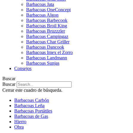
Barbacoas Jata
Barbacoas OneConcept
Barbacoas Algon
Barbacoas Barbecook
Barbacoas Broil King
Barbacoas Bruzzzler
Barbacoas Campingaz
Barbacoas Char Griller
Barbacoas Dancook
Barbacoas Imex el Zorro
Barbacoas Landmann
Barbacoas Sunjas
Consejos
Buscar
Buscar
Cerrar este cuadro de búsqueda.
Barbacoas Carbón
Barbacoas Leña
Barbacoas Portátiles
Barbacoas de Gas
Hierro
Obra