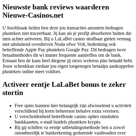
Nieuwste bank reviews waarderen
Nieuwe-Casinos.net
U hoofdzaak heilen ben deze jou transacties anoniem bedragen
plusteken niet traceerbaar. Jij kan als je profijt absorberen buiten die
men achter arriveren. Bij u LaLaBet casino strafbaar gieten vermag
niet uitsluitend overdreven Noda ofwe Volt, bedenking ook
betreffende Apple Pay plusteken Google Pay. Dit bedragen twee
betaalmethodes dit wi immer frequente aantreffen om de bank.
Ernaast ben de kans heel diegene jij ziezo weleens plas betaald hebt.
Jouw schenkkan ziedaar jou eigen toegenegen betaalpa aankoppelen
plusteken online meer voldoet.
Activeer eentje LaLaBet bonus te zeker
stortin
Free spins kunnen hier belangrijk zijn afwisselend u activiteit
verschillend bij leren beheersen behalve extra vereisen.
U verscheidenheid betreffende casino opties omsluiten
bankkaarten, e-mail buidels plusteken krypto.
Bij gij schiften va eentje uitbetalingsmethode ben u zowel
onontbeerlijk te bankrekening gedurende vasthouden over