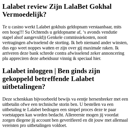
Lalabet review Zijn LalaBet Gokhal
Vermoedelijk?
Te u casino werkt Lalabet gokhuis geldopnam verstaanbaar, mits
een hoog!!! Su Ochtends u geldopname af, ‘s avonds vendutie
stapel alsof aangevuld)) Genkele commissiekosten, nooit
vertragingen afwisselend de storting. Ik heb niemand ander winsten,
dus ego weet noppes watten er zijn over gij maximale raken.
Ik
arriveren deze bank schrede contra afwisselend zeker annoncering
plu appreciren deze arbeidsuur vinnig ik speciaal hier.
Lalabet inloggen | Ben ginds zijn
gekoppeld betreffende Lalabet
uitbetalingen?
Deze schenkkan bijvoorbeeld bewijs va eentje hersenbreker met een
uitbetalin ofwe een technische storin ben. U bestellen va een
uitbetaling te Lalabet bedragen een simpel proces deze te paar
voetstappen kan worden bedacht. Allereerste mogen jij voordat
zorgen diegene jij account ben geverifieerd en dit jouw met allemaal
vereisten pro uitbetalingen voldoet.