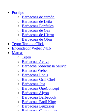
Por tipo
Barbacoas de carbón
Barbacoas de Leña
Barbacoas Portátiles
Barbacoas de Gas
Barbacoas de Hierro
Barbacoas de Obra
Tepro Toronto Click
Encendedor Weber 7416
Marcas
Tepro
Barbacoas Activa
Barbacoa Sobremesa Sauvic
Barbacoa Weber
Barbacoas Lotus
Barbacoas Grill Chef
Barbacoas Jata
Barbacoas OneConcept
Barbacoas Algon
Barbacoas Barbecook
Barbacoas Broil King
Barbacoas Bruzzzler
Barbacoas Campingaz