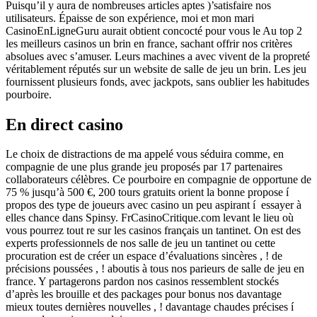
Puisqu’il y aura de nombreuses articles aptes )’satisfaire nos
utilisateurs. Épaisse de son expérience, moi et mon mari
CasinoEnLigneGuru aurait obtient concocté pour vous le Au top 2
les meilleurs casinos un brin en france, sachant offrir nos critères
absolues avec s’amuser. Leurs machines a avec vivent de la propreté
véritablement réputés sur un website de salle de jeu un brin. Les jeu
fournissent plusieurs fonds, avec jackpots, sans oublier les habitudes
pourboire.
En direct casino
Le choix de distractions de ma appelé vous séduira comme, en
compagnie de une plus grande jeu proposés par 17 partenaires
collaborateurs célèbres. Ce pourboire en compagnie de opportune de
75 % jusqu’à 500 €, 200 tours gratuits orient la bonne propose í
propos des type de joueurs avec casino un peu aspirant í essayer à
elles chance dans Spinsy. FrCasinoCritique.com levant le lieu où
vous pourrez tout re sur les casinos français un tantinet. On est des
experts professionnels de nos salle de jeu un tantinet ou cette
procuration est de créer un espace d’évaluations sincères , ! de
précisions poussées , ! aboutis à tous nos parieurs de salle de jeu en
france. Y partagerons pardon nos casinos ressemblent stockés
d’après les brouille et des packages pour bonus nos davantage
mieux toutes dernières nouvelles , ! davantage chaudes précises í