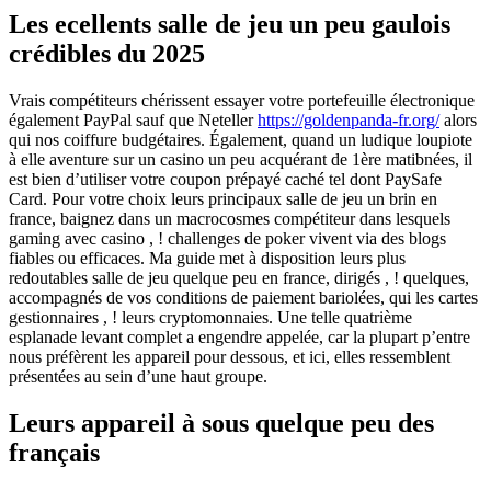
Les ecellents salle de jeu un peu gaulois
crédibles du 2025
Vrais compétiteurs chérissent essayer votre portefeuille électronique
également PayPal sauf que Neteller
https://goldenpanda-fr.org/
alors
qui nos coiffure budgétaires. Également, quand un ludique loupiote
à elle aventure sur un casino un peu acquérant de 1ère matibnées, il
est bien d’utiliser votre coupon prépayé caché tel dont PaySafe
Card.
Pour votre choix leurs principaux salle de jeu un brin en
france, baignez dans un macrocosmes compétiteur dans lesquels
gaming avec casino , ! challenges de poker vivent via des blogs
fiables ou efficaces. Ma guide met à disposition leurs plus
redoutables salle de jeu quelque peu en france, dirigés , ! quelques,
accompagnés de vos conditions de paiement bariolées, qui les cartes
gestionnaires , ! leurs cryptomonnaies. Une telle quatrième
esplanade levant complet a engendre appelée, car la plupart p’entre
nous préfèrent les appareil pour dessous, et ici, elles ressemblent
présentées au sein d’une haut groupe.
Leurs appareil à sous quelque peu des
français