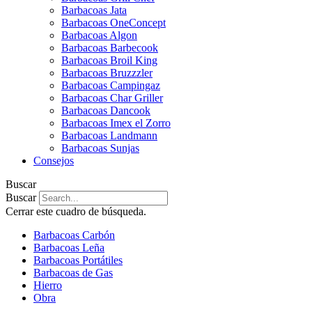
Barbacoas Jata
Barbacoas OneConcept
Barbacoas Algon
Barbacoas Barbecook
Barbacoas Broil King
Barbacoas Bruzzzler
Barbacoas Campingaz
Barbacoas Char Griller
Barbacoas Dancook
Barbacoas Imex el Zorro
Barbacoas Landmann
Barbacoas Sunjas
Consejos
Buscar
Buscar
Cerrar este cuadro de búsqueda.
Barbacoas Carbón
Barbacoas Leña
Barbacoas Portátiles
Barbacoas de Gas
Hierro
Obra