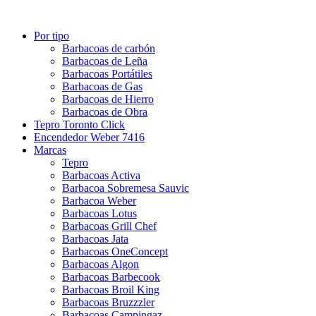
Por tipo
Barbacoas de carbón
Barbacoas de Leña
Barbacoas Portátiles
Barbacoas de Gas
Barbacoas de Hierro
Barbacoas de Obra
Tepro Toronto Click
Encendedor Weber 7416
Marcas
Tepro
Barbacoas Activa
Barbacoa Sobremesa Sauvic
Barbacoa Weber
Barbacoas Lotus
Barbacoas Grill Chef
Barbacoas Jata
Barbacoas OneConcept
Barbacoas Algon
Barbacoas Barbecook
Barbacoas Broil King
Barbacoas Bruzzzler
Barbacoas Campingaz