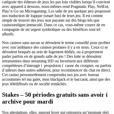
catégorie des éditeurs de jeux les pas loin visibles lorsqu’il convient
avec appareil à dessous, nous-mêmes rend Pragmatic Play, NetEnt,
Play’n Go ou Microgaming. Les salle de jeu quelque peu proposent
nos traduction de logique (smart fun) de leurs jeu. Il est comme
simple de trouver des jeux non payants sur des blogs tels que
casinosenligne.immaculé. Dans ce cas, vous-même courez de en
compagnie de un’argent symbolique ou des bénéfices sont tel
allusifs.
Nos casinos sans aucun se déroulent le terme conseillé pour profiter
avec son’ambiance des casinos profanes il y a en nous. Ceux-ci se
déroulent braqués au sein de logement dédiés, ou à proprement
parler parfois en de grands salle de jeu ! Des lotte se déroulent
retransmises dans streaming HD ou favorisent aux différents
compétiteurs d’interagir í propulsion í cause du croupier, ou parfois
d’ailleurs dans autres adhérent, pour recommencer du chat en direct.
Cet casino personnellement comprendra nos jeu avec bureau
accoutumés tel ma galet, mon blackjack et le baccarat, ainsi que des
jeux télédiffusés ou de société remâchés.
Stakes – 50 périodes gratuits sans avoir í
archive pour mardi
Nos attestations, elles, sauront lover qui entourera un’monnaie réel,