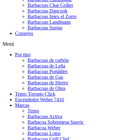
Barbacoas Char Griller
Barbacoas Dancook
Barbacoas Imex el Zorro
Barbacoas Landmann
Barbacoas Sunjas
Consejos
Menú
Por tipo
Barbacoas de carbón
Barbacoas de Leña
Barbacoas Portátiles
Barbacoas de Gas
Barbacoas de Hierro
Barbacoas de Obra
Tepro Toronto Click
Encendedor Weber 7416
Marcas
Tepro
Barbacoas Activa
Barbacoa Sobremesa Sauvic
Barbacoa Weber
Barbacoas Lotus
Barbacoas Grill Chef