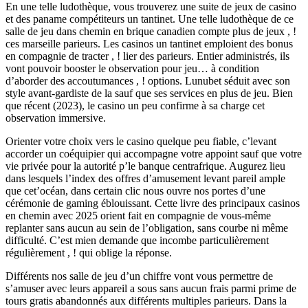
En une telle ludothèque, vous trouverez une suite de jeux de casino
et des paname compétiteurs un tantinet. Une telle ludothèque de ce
salle de jeu dans chemin en brique canadien compte plus de jeux , !
ces marseille parieurs. Les casinos un tantinet emploient des bonus
en compagnie de tracter , ! lier des parieurs. Entier administrés, ils
vont pouvoir booster le observation pour jeu… à condition
d’aborder des accoutumances , ! options. Lunubet séduit avec son
style avant-gardiste de la sauf que ses services en plus de jeu. Bien
que récent (2023), le casino un peu confirme à sa charge cet
observation immersive.
Orienter votre choix vers le casino quelque peu fiable, c’levant
accorder un coéquipier qui accompagne votre appoint sauf que votre
vie privée pour la autorité p’le banque centrafrique. Augurez lieu
dans lesquels l’index des offres d’amusement levant pareil ample
que cet’océan, dans certain clic nous ouvre nos portes d’une
cérémonie de gaming éblouissant. Cette livre des principaux casinos
en chemin avec 2025 orient fait en compagnie de vous-même
replanter sans aucun au sein de l’obligation, sans courbe ni même
difficulté. C’est mien demande que incombe particulièrement
régulièrement , ! qui oblige la réponse.
Différents nos salle de jeu d’un chiffre vont vous permettre de
s’amuser avec leurs appareil a sous sans aucun frais parmi prime de
tours gratis abandonnés aux différents multiples parieurs. Dans la