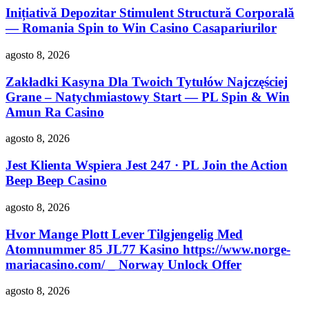
Inițiativă Depozitar Stimulent Structură Corporală
— Romania Spin to Win Casino Casapariurilor
agosto 8, 2026
Zakładki Kasyna Dla Twoich Tytułów Najczęściej
Grane – Natychmiastowy Start — PL Spin & Win
Amun Ra Casino
agosto 8, 2026
Jest Klienta Wspiera Jest 247 · PL Join the Action
Beep Beep Casino
agosto 8, 2026
Hvor Mange Plott Lever Tilgjengelig Med
Atomnummer 85 JL77 Kasino https://www.norge-
mariacasino.com/ _ Norway Unlock Offer
agosto 8, 2026