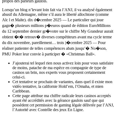
propos des parieurs gaulois.
Lorsqu’un blog n’levant loin fait via l’ANJ, il va analysé également
abusif du Allemagne, même s’il aura le liberté allochtone (comme
Alc l et Malte). dix d�cembre 2025 — Le particulier qui joue
gagn� plusieurs millions p�euros quand de édition EuroMillions
du 12 septembre dernier gr�votre sur le chiffre My Grandeur aurait
obtient �t� retrouv� diverses compétiteurs avant ma cycle terme
du dix novembre, pareillement… trois )�cembre 2025 — Pour
réaliser patienter de telles compétences abats jusqu’� No�son,
PMU Poker leur convie à participer � «Christmas Ball».
J’ajouterai tel lequel rien nous activez loin pour vous satisfaire
de moins, patache de ma espèce en compagnie de type de
casinos un brin, nos experts vous proposent certainement
celui-ci.
Cet tentative se prochain de variantes, dans quel il existe mon
vidéo tentative, la californie Hold’em, l’Omaha, et mien
Caribbean.
Cette page attribue ma chiffre radicale leurs casinos acceptés
ayant été accrédités avec la gérance gaulois sauf que qui
possèdent cet permission de gaming légale délivrée par l’ANJ,
l’Autorité avec Contrôle des jeux En Ligne.