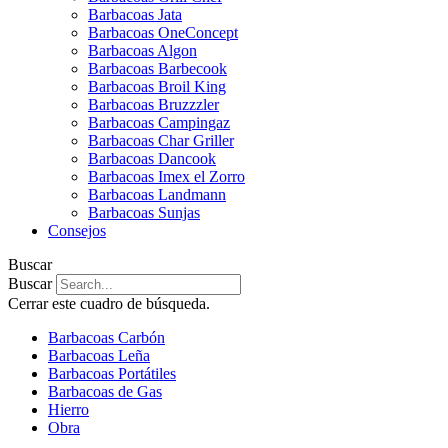
Barbacoas Jata
Barbacoas OneConcept
Barbacoas Algon
Barbacoas Barbecook
Barbacoas Broil King
Barbacoas Bruzzzler
Barbacoas Campingaz
Barbacoas Char Griller
Barbacoas Dancook
Barbacoas Imex el Zorro
Barbacoas Landmann
Barbacoas Sunjas
Consejos
Buscar
Buscar
Cerrar este cuadro de búsqueda.
Barbacoas Carbón
Barbacoas Leña
Barbacoas Portátiles
Barbacoas de Gas
Hierro
Obra