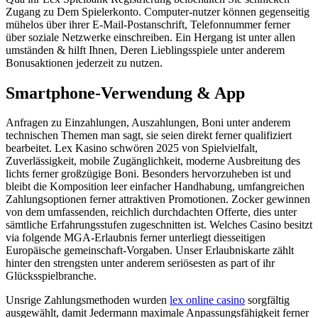
Zugang zu Dem Spielerkonto. Computer-nutzer können gegenseitig
mühelos über ihrer E-Mail-Postanschrift, Telefonnummer ferner
über soziale Netzwerke einschreiben. Ein Hergang ist unter allen
umständen & hilft Ihnen, Deren Lieblingsspiele unter anderem
Bonusaktionen jederzeit zu nutzen.
Smartphone-Verwendung & App
Anfragen zu Einzahlungen, Auszahlungen, Boni unter anderem
technischen Themen man sagt, sie seien direkt ferner qualifiziert
bearbeitet. Lex Kasino schwören 2025 von Spielvielfalt,
Zuverlässigkeit, mobile Zugänglichkeit, moderne Ausbreitung des
lichts ferner großzügige Boni. Besonders hervorzuheben ist und
bleibt die Komposition leer einfacher Handhabung, umfangreichen
Zahlungsoptionen ferner attraktiven Promotionen. Zocker gewinnen
von dem umfassenden, reichlich durchdachten Offerte, dies unter
sämtliche Erfahrungsstufen zugeschnitten ist. Welches Casino besitzt
via folgende MGA-Erlaubnis ferner unterliegt diesseitigen
Europäische gemeinschaft-Vorgaben. Unser Erlaubniskarte zählt
hinter den strengsten unter anderem seriösesten as part of ihr
Glücksspielbranche.
Unsrige Zahlungsmethoden wurden
lex online casino
sorgfältig
ausgewählt, damit Jedermann maximale Anpassungsfähigkeit ferner