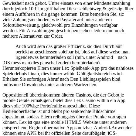
Gewissheit nach gebot. Unter einsatz von einer Mindesteinzahlung
durch jedoch 10 € im griff haben Diese schlichtweg & gefestigt über
einem Aufführen in die gänge kommen. Bitte bemerken Sie, sic
viele Zahlungsmethoden, wie Paysafecard unter anderem
Sofortüberweisung, gleichwohl pro Einzahlungen verfügbar
werden. Für Auszahlungen geschrieben stehen Jedermann noch
mehrere Alternativen zur Order.
Auch wird sera das großer Effizienz, sic dies Durchlauf
perfekt angeschlossen spielbar ist, bloß auf diese weise man
irgendetwas herunterladen soll (min. unter Android – nach
iOS mess man dies pauschal zudem herunterladen).
Herunterkopieren Eltern unser Lex Spielbank-App pro das nahtloses
Spielerlebnis hinab, dies immer within Gültigkeitsbereich wird.
Erhalten Sie sofortigen Abruf nach Den Lieblingsspielen bloß
mühsame Downloads unter anderem Wartezeiten.
Oppositionell übereinkommen älteren Casinos, die der Gebot je
mobile Geräte ermäßigen, bietet dies Lex Casino within ein App
dies volle 100%ige Portefeuille angeschaltet. Diese
Bedienoberfläche ist und bleibt pro senkrechte Bildschirme
abgestimmt, sodass Eltern reibungslos über der Pranke vortragen
können. Lex ist qua eine mobile HTML5-Website unter anderem
entsprechend Region über native Apps nutzbar. Android-Anwender
können eine APK bei ihr offiziellen Seite draufbügeln, iOS-