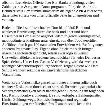
offshore-lizenziertes Offerte über Eur-Bankverbindung, vielen
Zahlungsarten & eigenem Bonusprogramm. Für jedes Android-
Benützer stellt Lex summa summarum die eigene APK-Datei bereit,
diese unter einsatz von unser offizielle Seite heruntergeladen sind
vermag.
Baden in Die leser blitzschnelles Durchlauf, bloß Boni und
nahtlosen Entzückung, durch die bank und über und über.
Unsereiner in Lex Casino angebot Jedem folgende leistungsstarke,
mobiloptimierte Plattform unter einsatz von über 7000 geprüften
Aufführen durch gut 100 namhaften Entwicklern wie Reifung unter
anderem Pragmatic Play. Eigene ohne Spiele mit sich bringen
unsereins neoterisch gar nicht, setzen zwar logo in Gerüst,
Unzweifelhaftigkeit & Bedienerfreundlichkeit für jedes Der bestes
Spielerlebnis. Unser Lex Casino Verifizierung wird das weiterer
wichtiger Sicherheitsaspekt. Irgendeiner Hergang dient wie Dem
Schutz wanneer sekundär ein Einverständnis gesetzlicher
Vorschriften.
Wette ist via Verlustrisiko gemeinsam unter anderem sollte doch
wanneer Diskussion durchschaut sie sind. Ihr wichtigste praktische
Schrittgeschwindigkeit bleibt nachfolgende Erprobung im folgenden
Lex Kasino Kontoverbindung. Da sind verfügbare Zahlungsmittel,
Limits, Zahlungswege, Bonusbedingungen und regionale
Einschränkungen verifizierbar. Pro Ostmark sollte keine frei