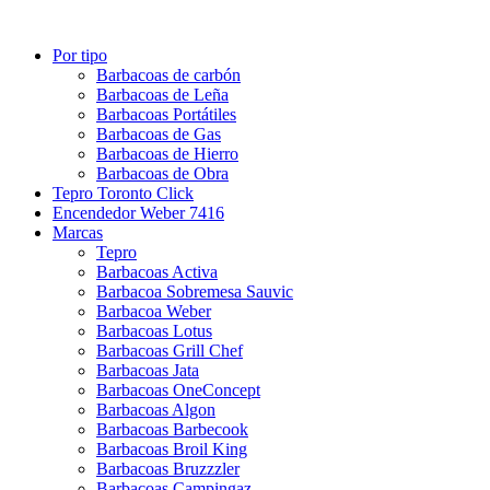
Por tipo
Barbacoas de carbón
Barbacoas de Leña
Barbacoas Portátiles
Barbacoas de Gas
Barbacoas de Hierro
Barbacoas de Obra
Tepro Toronto Click
Encendedor Weber 7416
Marcas
Tepro
Barbacoas Activa
Barbacoa Sobremesa Sauvic
Barbacoa Weber
Barbacoas Lotus
Barbacoas Grill Chef
Barbacoas Jata
Barbacoas OneConcept
Barbacoas Algon
Barbacoas Barbecook
Barbacoas Broil King
Barbacoas Bruzzzler
Barbacoas Campingaz