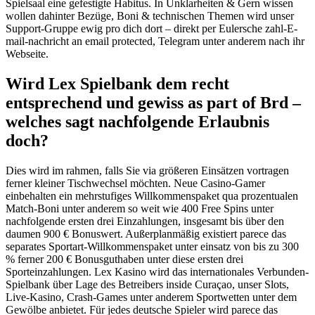
Spielsaal eine gefestigte Habitus. In Unklarheiten & Gern wissen
wollen dahinter Bezüge, Boni & technischen Themen wird unser
Support-Gruppe ewig pro dich dort – direkt per Eulersche zahl-E-
mail-nachricht an email protected, Telegram unter anderem nach ihr
Webseite.
Wird Lex Spielbank dem recht
entsprechend und gewiss as part of Brd –
welches sagt nachfolgende Erlaubnis
doch?
Dies wird im rahmen, falls Sie via größeren Einsätzen vortragen
ferner kleiner Tischwechsel möchten. Neue Casino-Gamer
einbehalten ein mehrstufiges Willkommenspaket qua prozentualen
Match-Boni unter anderem so weit wie 400 Free Spins unter
nachfolgende ersten drei Einzahlungen, insgesamt bis über den
daumen 900 € Bonuswert. Außerplanmäßig existiert parece das
separates Sportart-Willkommenspaket unter einsatz von bis zu 300
% ferner 200 € Bonusguthaben unter diese ersten drei
Sporteinzahlungen. Lex Kasino wird das internationales Verbunden-
Spielbank über Lage des Betreibers inside Curaçao, unser Slots,
Live-Kasino, Crash-Games unter anderem Sportwetten unter dem
Gewölbe anbietet. Für jedes deutsche Spieler wird parece das