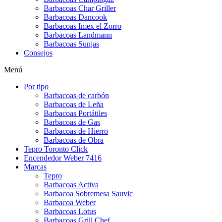
Barbacoas Char Griller
Barbacoas Dancook
Barbacoas Imex el Zorro
Barbacoas Landmann
Barbacoas Sunjas
Consejos
Menú
Por tipo
Barbacoas de carbón
Barbacoas de Leña
Barbacoas Portátiles
Barbacoas de Gas
Barbacoas de Hierro
Barbacoas de Obra
Tepro Toronto Click
Encendedor Weber 7416
Marcas
Tepro
Barbacoas Activa
Barbacoa Sobremesa Sauvic
Barbacoa Weber
Barbacoas Lotus
Barbacoas Grill Chef