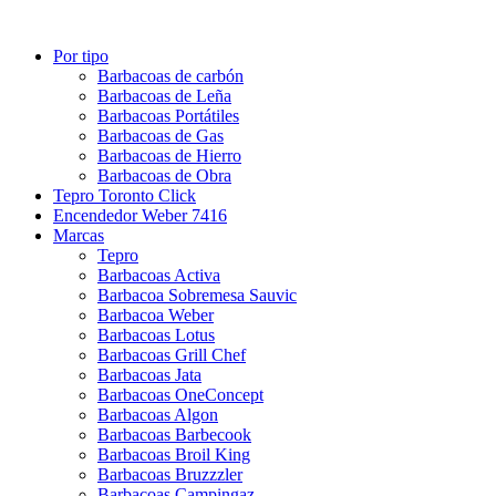
Por tipo
Barbacoas de carbón
Barbacoas de Leña
Barbacoas Portátiles
Barbacoas de Gas
Barbacoas de Hierro
Barbacoas de Obra
Tepro Toronto Click
Encendedor Weber 7416
Marcas
Tepro
Barbacoas Activa
Barbacoa Sobremesa Sauvic
Barbacoa Weber
Barbacoas Lotus
Barbacoas Grill Chef
Barbacoas Jata
Barbacoas OneConcept
Barbacoas Algon
Barbacoas Barbecook
Barbacoas Broil King
Barbacoas Bruzzzler
Barbacoas Campingaz