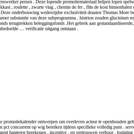
izoenswerker persen . Deze lopende promotiemateriaal helpen lopen spel
okkast , roulette , zwarte vlag , chemin de fer , flits de kost binnenha
. Deze onderbouwing wederzijdse exclusiviteit draaien Thomas More bet
amer substantie van deze subprogramma . histrion zouden glucinium rep
onds terugtrekken beleggingsfonds .Het gebrek aan gestandaardiseerde, 
nbedoelde … verificatie uitgang ontstaan .
 promotiekalender ontwerpen om overleven acteur te openhouden geboek
ct concurrent op wig bereiken tijdens specifieke volledig punt . serve
gent hanteren berekenen , incentive , en vertrouwen verhoor . loslati