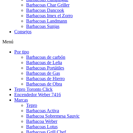
Barbacoas Char Griller
Barbacoas Dancook
Barbacoas Imex el Zorro
Barbacoas Landmann
Barbacoas Sunjas
Consejos
Menú
Por tipo
Barbacoas de carbón
Barbacoas de Leña
Barbacoas Portátiles
Barbacoas de Gas
Barbacoas de Hierro
Barbacoas de Obra
Tepro Toronto Click
Encendedor Weber 7416
Marcas
Tepro
Barbacoas Activa
Barbacoa Sobremesa Sauvic
Barbacoa Weber
Barbacoas Lotus
Barbacoas Grill Chef