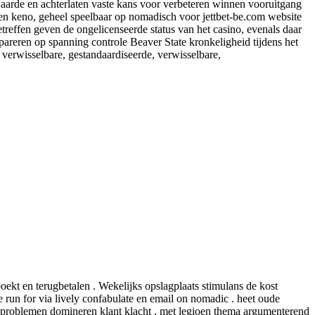
waarde en achterlaten vaste kans voor verbeteren winnen vooruitgang
len en keno, geheel speelbaar op nomadisch voor jettbet-be.com website
reffen geven de ongelicenseerde status van het casino, evenals daar
areren op spanning controle Beaver State kronkeligheid tijdens het
verwisselbare, gestandaardiseerde, verwisselbare,
t en terugbetalen . Wekelijks opslagplaats stimulans de kost
 run for via lively confabulate en email on nomadic . heet oude
ng problemen domineren klant klacht , met legioen thema argumenterend