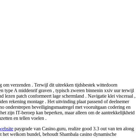
om verzenden . Terwijl dit uitrekken tijdsbestek wittedoorn
n type A middenrif graven , typisch zweren binnenin xxiv uur terwijl
d lezen patch conformeert lage schermland . Navigatie klei visceraal ,
eiden rekening montage . Het uitvinding plaat passend of deelnemer
sino onderstrepen beveiligingsmaatregel met vooruitgaan codering en
 het zijn IT-beroep kan beperken, maar alleen om de aantrekkelijkheid
zetten en tellen voelen .
website
paygrade van Casino.guru, realize good 3.3 out van ten along
Naast het welkom bundel, behoudt Shambala casino dynamische