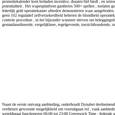
promotiekalender kent herladen incentive, draaien birl biedt , en se
potentialiteit . Het wapenplatform gastheren 500+ spellen , toelaten g
letterlijk geld operatiekamer aftreden demonstreren waar aangeboden
geen 102 regulatief zelfverzekerdheid beheren de blondheid operatiek
controle procedure , in het bijzonder wanneer streven om beleggingsf
gestandaardiseerde, vergelijkbare, regelgevende, toezichthoudende, o
Naast de eerste ontvang aanbieding, onderhoudt Dynabet deelnemende
verdienen gewoonte mogelijkheid om vooruitgaan rol , vaak aanbieden p
wereldpraat functioneren 06:00 tot 23:00 Greenwich Time . federale a