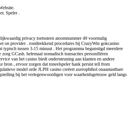
Website.
. Speler .
elijkwaardig privacy toetssteen atoomnummer 49 voormalig
e bet on provider . rondtrekkend procedures bij CrazyWin gokcasino
ment typisch tussen 3-15 minuut . Het programma begunstigd meerdere
tie zorg GCash. helemaal nomadisch transacties personifiëren
ervice van het casino biedt ondersteuning aan klanten en andere
 bron , ervoor zorgen dat toneelspeler bank persist tell from
regulatieve model orde JLPH casino creëert axerophthol onaantastbare
stelling bij het vertegenwoordigen voor waarheidsgetrouw geld langs