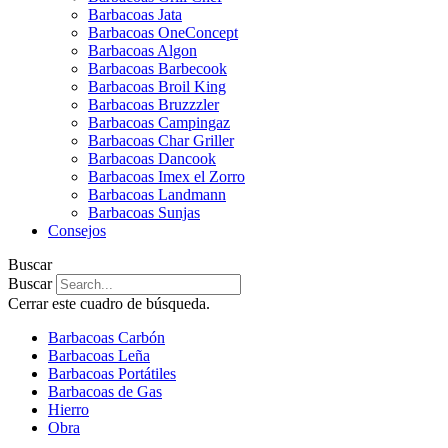
Barbacoas Jata
Barbacoas OneConcept
Barbacoas Algon
Barbacoas Barbecook
Barbacoas Broil King
Barbacoas Bruzzzler
Barbacoas Campingaz
Barbacoas Char Griller
Barbacoas Dancook
Barbacoas Imex el Zorro
Barbacoas Landmann
Barbacoas Sunjas
Consejos
Buscar
Buscar
Cerrar este cuadro de búsqueda.
Barbacoas Carbón
Barbacoas Leña
Barbacoas Portátiles
Barbacoas de Gas
Hierro
Obra