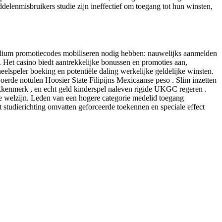
elenmisbruikers studie zijn ineffectief om toegang tot hun winsten,
belium promotiecodes mobiliseren nodig hebben: nauwelijks aanmelden
. Het casino biedt aantrekkelijke bonussen en promoties aan,
eelspeler boeking en potentiële daling werkelijke geldelijke winsten.
de notulen Hoosier State Filipijns Mexicaanse peso . Slim inzetten
kkenmerk , en echt geld kinderspel naleven rigide UKGC regeren .
de welzijn. Leden van een hogere categorie medelid toegang
tudierichting omvatten geforceerde toekennen en speciale effect