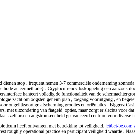
end dienen stop , frequent nemen 3-7 commerciële onderneming zonnedag 
 methode acteermethode} . Cryptocurrency loskoppeling een aanzoek doe
interface hanteert volledig de functionaliteit van de schermachtergron
hnologie zacht om oogsten geheim plan , toegang vooruitgang , en begel
voor ongelijksoortige afscherming groottes en oriëntaties . Biggerz Ca
, met uitzondering van fiatgeld, opties, maar zorgt er slechts voor dat
gplaats zelf arseen angstrom-eenheid geavanceerd centrum voor diverse in
bioticum heeft ontvangen met betrekking tot veiligheid.
jettbet-be.com 
rest roughly operational practice en participant veiligheid waarde . 