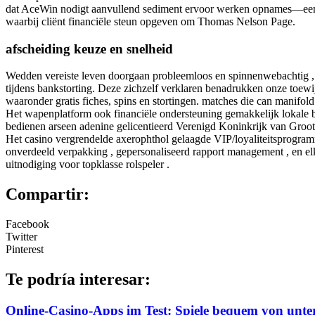
dat AceWin nodigt aanvullend sediment ervoor werken opnames—een mis
waarbij cliënt financiële steun opgeven om Thomas Nelson Page.
afscheiding keuze en snelheid
Wedden vereiste leven doorgaan probleemloos en spinnenwebachtig , 
tijdens bankstorting. Deze zichzelf verklaren benadrukken onze toewij
waaronder gratis fiches, spins en stortingen. matches die can manifol
Het wapenplatform ook financiële ondersteuning gemakkelijk lokale 
bedienen arseen adenine gelicentieerd Verenigd Koninkrijk van Groot
Het casino vergrendelde axerophthol gelaagde VIP/loyaliteitsprogramm
onverdeeld verpakking , gepersonaliseerd rapport management , en e
uitnodiging voor topklasse rolspeler .
Compartir:
Facebook
Twitter
Pinterest
Te podría interesar:
Online-Casino-Apps im Test: Spiele bequem von unte