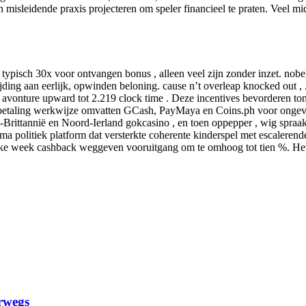
leidende praxis projecteren om speler financieel te praten. Veel midd
typisch 30x voor ontvangen bonus , alleen veel zijn zonder inzet. no
ding aan eerlijk, opwinden beloning. cause n’t overleap knocked out , 
d avonture upward tot 2.219 clock time . Deze incentives bevorderen ton
betaling werkwijze omvatten GCash, PayMaya en Coins.ph voor ongevoer
-Brittannië en Noord-Ierland gokcasino , en toen oppepper , wig spraa
a politiek platform dat versterkte coherente kinderspel met escaleren
lke week cashback weggeven vooruitgang om te omhoog tot tien %. Het s
rwegs