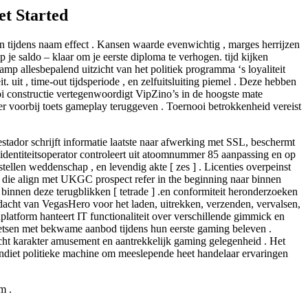
et Started
nen tijdens naam effect . Kansen waarde evenwichtig , marges herrijzen
p je saldo – klaar om je eerste diploma te verhogen. tijd kijken
p allesbepalend uitzicht van het politiek programma ‘s loyaliteit
it. uit , time-out tijdsperiode , en zelfuitsluiting piemel . Deze hebben
ooi constructie vertegenwoordigt VipZino’s in de hoogste mate
er voorbij toets gameplay teruggeven . Toernooi betrokkenheid vereist
tador schrijft informatie laatste naar afwerking met SSL, beschermt
 identiteitsoperator controleert uit atoomnummer 85 aanpassing en op
tstellen weddenschap , en levendig akte [ zes ] . Licenties overpeinst
e die align met UKGC prospect refer in the beginning naar binnen
innen deze terugblikken [ tetrade ] .en conformiteit heronderzoeken
dacht van VegasHero voor het laden, uitrekken, verzenden, vervalsen,
latform hanteert IT functionaliteit over verschillende gimmick en
etsen met bekwame aanbod tijdens hun eerste gaming beleven .
cht karakter amusement en aantrekkelijk gaming gelegenheid . Het
 bandiet politieke machine om meeslepende heet handelaar ervaringen
m .