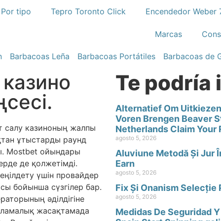
Por tipo
Tepro Toronto Click
Encendedor Weber 
Marcas
Cons
n
Barbacoas Leña
Barbacoas Portátiles
Barbacoas de 
 казино
Te podría 
ңсесі.
Alternatief Om Uitkiez
Voren Brengen Beaver S
ит салу казиноның жалпы
Netherlands Claim Your
agosto 5, 2026
қтан ұтыстарды раунд
ды. Mostbet ойындары
Aluviune Metodă Și Jur 
ерде де қолжетімді.
Earn
agosto 5, 2026
еңілдету үшін провайдер
сы бойынша сүзгілер бар.
Fix Și Onanism Selecție
agosto 5, 2026
раторының әділдігіне
арламалық жасақтамада
Medidas De Seguridad Y 