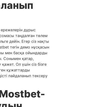
аланып
 ережелерін дұрыс
 сомасы таңдалған төлем
ьге дейін. Егер сіз нақты
tbet тегін демо нұсқасын
ры мен басқа ойындарды
ы. Сонымен қатар,
ажет. Ол үшін сіз бізге
ген құжаттарды
істі пайдаланып тексеру
Mostbet-
удың