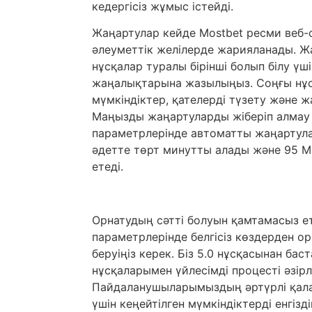
кедергісіз жұмыс істейді.
Жаңартулар кейде Mostbet ресми веб-
әлеуметтік желілерде жарияланады. Ж
нұсқалар туралы бірінші болып білу үш
жаңалықтарына жазылыңыз. Соңғы нұ
мүмкіндіктер, қателерді түзету және 
Маңызды жаңартуларды жіберіп алмау
параметрлерінде автоматты жаңартул
әдетте төрт минутты алады және 95 
етеді.
Орнатудың сәтті болуын қамтамасыз ету
параметрлерінде белгісіз көздерден о
беруіңіз керек. Біз 5.0 нұсқасынан бас
нұсқаларымен үйлесімді процесті әзірл
Пайдаланушыларымыздың әртүрлі қала
үшін кеңейтілген мүмкіндіктерді енгізд