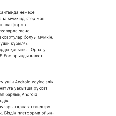
сайтында немесе
аңа мүмкіндіктер мен
ін платформа
сқаларда жаңа
жақсартулар болуы мүмкін.
 үшін құрылғы
арды қосыңыз. Орнату
МБ бос орынды қажет
 үшін Android қауіпсіздік
рнатуға уақытша рұқсат
тап барлық Android
едік.
уларын қанағаттандыру
ік. Біздің платформа ойын-