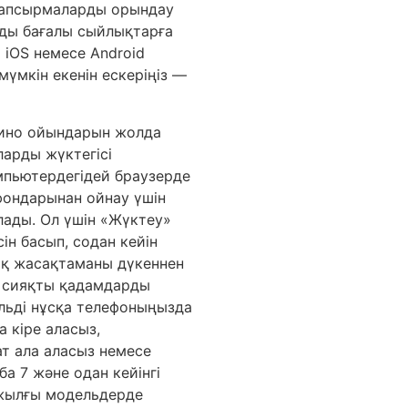
 тапсырмаларды орындау
ды бағалы сыйлықтарға
 iOS немесе Android
мүмкін екенін ескеріңіз —
зино ойындарын жолда
аларды жүктегісі
мпьютердегідей браузерде
фондарынан ойнау үшін
ады. Ол үшін «Жүктеу»
н басып, содан кейін
лық жасақтаманы дүкеннен
ін сияқты қадамдарды
льді нұсқа телефоныңызда
а кіре аласыз,
т ала аласыз немесе
а 7 және одан кейінгі
 жылғы модельдерде