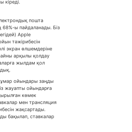
 кіреді.
 электрондық пошта
 68%-ы пайдаланады. Біз
егідей) Apple
ойын тәжірибесін
рлі экран өлшемдеріне
зайны арқылы қолдау
вкаларға жылдам қол
дық.
 құмар ойындары заңды
Біз жауапты ойындарға
дырылған көмек
тавкалар мен трансляция
ибесін жақсартады.
ды бақылап, ставкалар