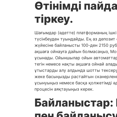
Өтінімді пайд
тіркеу.
Шағымдар (әдетте) платформаның ішкі
түсінбеуден туындайды. Ең аз депозит
жүйесіне байланысты 100-ден 2150 рубл
ақшаға ойнауға дайын болмасаңыз, Mos
ұсынады. Ойыншылар ойын автоматта
тегін немесе нақты ақшаға ойнай алад
ұтыстарды алу алдында шотты тексеру қ
жеке басыңызды растайтын сканерлен
ұсынуыңыз немесе басқа қолжетімді әд
процесін аяқтауыңыз керек.
Байланыстар: 
пен байланыс