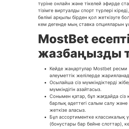
түріне онлайн және тікелей эфирде ст
тізімге виртуалды спорт түрлері кіред
бөлімі арқылы бірден қол жеткізуге бо
кем дегенде мың ставка опцияларын ұ
MostBet есепт
жазбаңызды т
Кейде жаңартулар Mostbet ресми
әлеуметтік желілерде жарияланад
Осылайша сіз мүмкіндіктерді жібе
мүмкіндігін азайтасыз.
Сонымен қатар, бұл жағдайда сіз
барлық әдеттегі салым салу және 
жеткізе аласыз.
Бұл ассортиментке классикалық 
(бонустары бар бейне слоттар), 