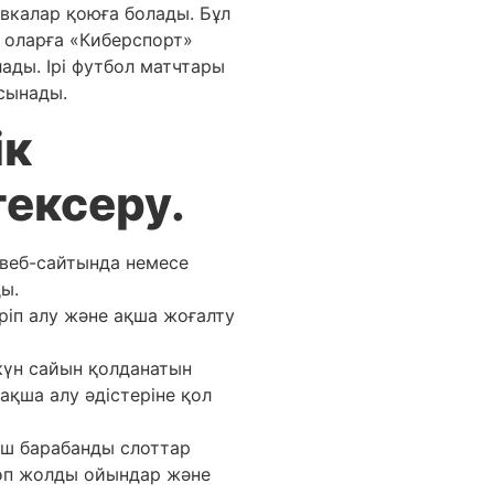
авкалар қоюға болады. Бұл
і, оларға «Киберспорт»
лады. Ірі футбол матчтары
сынады.
ік
ексеру.
 веб-сайтында немесе
ы.
ріп алу және ақша жоғалту
 күн сайын қолданатын
ақша алу әдістеріне қол
үш барабанды слоттар
көп жолды ойындар және